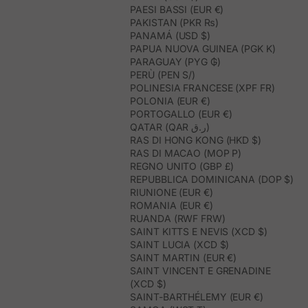
PAESI BASSI (EUR €)
PAKISTAN (PKR ₨)
PANAMÁ (USD $)
PAPUA NUOVA GUINEA (PGK K)
PARAGUAY (PYG ₲)
PERÙ (PEN S/)
POLINESIA FRANCESE (XPF FR)
POLONIA (EUR €)
PORTOGALLO (EUR €)
QATAR (QAR ر.ق)
RAS DI HONG KONG (HKD $)
RAS DI MACAO (MOP P)
REGNO UNITO (GBP £)
REPUBBLICA DOMINICANA (DOP $)
RIUNIONE (EUR €)
ROMANIA (EUR €)
RUANDA (RWF FRW)
SAINT KITTS E NEVIS (XCD $)
SAINT LUCIA (XCD $)
SAINT MARTIN (EUR €)
SAINT VINCENT E GRENADINE
(XCD $)
SAINT-BARTHÉLEMY (EUR €)