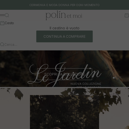
Vai al contenuto
CERIMONIA E MODA DONNA PER OGNI MOMENTO
Polín et moi - EU
Cerca
Ca
Menu
Cesto
Il cestino è vuoto
CONTINUA A COMPRARE
Cerca…
SCOPRI LA COLLEZIONE
Vai all'art
Vai all'a