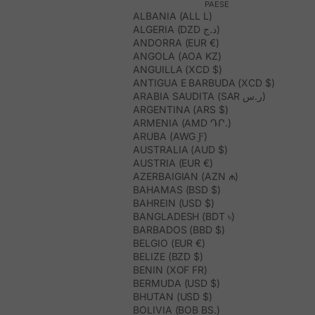
PAESE
ALBANIA (ALL L)
ALGERIA (DZD د.ج)
ANDORRA (EUR €)
ANGOLA (AOA KZ)
ANGUILLA (XCD $)
ANTIGUA E BARBUDA (XCD $)
ARABIA SAUDITA (SAR ر.س)
ARGENTINA (ARS $)
ARMENIA (AMD ԴՐ.)
ARUBA (AWG Ƒ)
AUSTRALIA (AUD $)
AUSTRIA (EUR €)
AZERBAIGIAN (AZN ₼)
BAHAMAS (BSD $)
BAHREIN (USD $)
BANGLADESH (BDT ৳)
BARBADOS (BBD $)
BELGIO (EUR €)
BELIZE (BZD $)
BENIN (XOF FR)
BERMUDA (USD $)
BHUTAN (USD $)
BOLIVIA (BOB BS.)