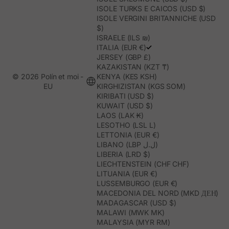
ISOLE TURKS E CAICOS (USD $)
ISOLE VERGINI BRITANNICHE (USD
$)
ISRAELE (ILS ₪)
ITALIA (EUR €)
JERSEY (GBP £)
KAZAKISTAN (KZT ₸)
© 2026 Polín et moi -
KENYA (KES KSH)
EU
KIRGHIZISTAN (KGS SOM)
KIRIBATI (USD $)
KUWAIT (USD $)
LAOS (LAK ₭)
LESOTHO (LSL L)
LETTONIA (EUR €)
LIBANO (LBP ل.ل)
LIBERIA (LRD $)
LIECHTENSTEIN (CHF CHF)
LITUANIA (EUR €)
LUSSEMBURGO (EUR €)
MACEDONIA DEL NORD (MKD ДЕН)
MADAGASCAR (USD $)
MALAWI (MWK MK)
MALAYSIA (MYR RM)