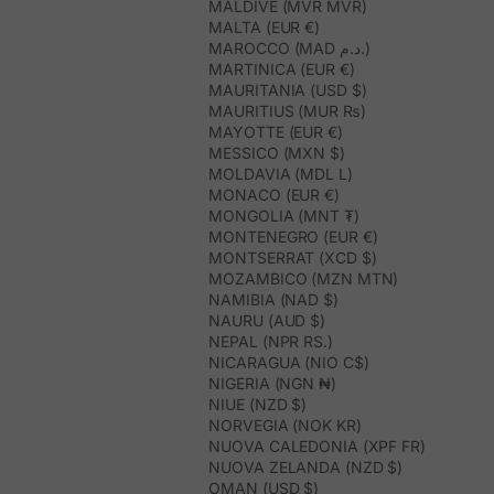
MALDIVE (MVR MVR)
MALTA (EUR €)
MAROCCO (MAD د.م.)
MARTINICA (EUR €)
MAURITANIA (USD $)
MAURITIUS (MUR ₨)
MAYOTTE (EUR €)
MESSICO (MXN $)
MOLDAVIA (MDL L)
MONACO (EUR €)
MONGOLIA (MNT ₮)
MONTENEGRO (EUR €)
MONTSERRAT (XCD $)
MOZAMBICO (MZN MTN)
NAMIBIA (NAD $)
NAURU (AUD $)
NEPAL (NPR RS.)
NICARAGUA (NIO C$)
NIGERIA (NGN ₦)
NIUE (NZD $)
NORVEGIA (NOK KR)
NUOVA CALEDONIA (XPF FR)
NUOVA ZELANDA (NZD $)
OMAN (USD $)