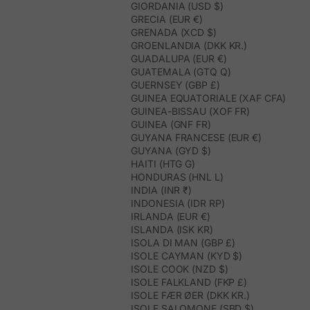
GIORDANIA (USD $)
GRECIA (EUR €)
GRENADA (XCD $)
GROENLANDIA (DKK KR.)
GUADALUPA (EUR €)
GUATEMALA (GTQ Q)
GUERNSEY (GBP £)
GUINEA EQUATORIALE (XAF CFA)
GUINEA-BISSAU (XOF FR)
GUINEA (GNF FR)
GUYANA FRANCESE (EUR €)
GUYANA (GYD $)
HAITI (HTG G)
HONDURAS (HNL L)
INDIA (INR ₹)
INDONESIA (IDR RP)
IRLANDA (EUR €)
ISLANDA (ISK KR)
ISOLA DI MAN (GBP £)
ISOLE CAYMAN (KYD $)
ISOLE COOK (NZD $)
ISOLE FALKLAND (FKP £)
ISOLE FÆR ØER (DKK KR.)
ISOLE SALOMONE (SBD $)