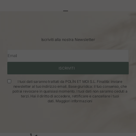
Vai all'articolo 1
Vai all'articolo 2
Vai all'articolo 3
Iscriviti alla nostra Newsletter
Email
ISCRIVITI
I tuoi dati saranno trattati da POLÍN ET MOI S.L. Finalità: inviare
newsletter al tuo indirizzo email. Base giuridica: il tuo consenso, che
potrai revocare in qualsiasi momento. I tuoi dati non saranno ceduti a
terzi. Hai il diritto di accedere, rettificare e cancellare i tuoi
dati.
Maggiori informazioni