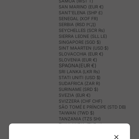
SAMOA (WST T)
SAN MARINO (EUR €)
SANT’ELENA (SHP £)
SENEGAL (XOF FR)
SERBIA (RSD РСД)
SEYCHELLES (SCR ₨)
SIERRA LEONE (SLL LE)
SINGAPORE (SGD $)
SINT MAARTEN (USD $)
SLOVACCHIA (EUR €)
SLOVENIA (EUR €)
SPAGNA(EUR €)
SRI LANKA (LKR ₨)
STATI UNITI (USD $)
SUDAFRICA (ZAR R)
SURINAME (SRD $)
SVEZIA (EUR €)
SVIZZERA (CHF CHF)
SÃO TOMÉ E PRÍNCIPE (STD DB)
TAIWAN (TWD $)
TANZANIA (TZS SH)
THAILANDIA (THB ฿)
TIMOR EST (USD $)
TOGO (XOF FR)