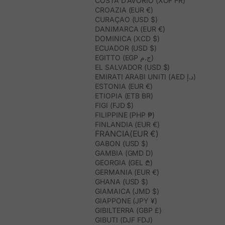
COSTA D’AVORIO (XOF FR)
CROAZIA (EUR €)
CURAÇAO (USD $)
DANIMARCA (EUR €)
DOMINICA (XCD $)
ECUADOR (USD $)
EGITTO (EGP ج.م)
EL SALVADOR (USD $)
EMIRATI ARABI UNITI (AED د.إ)
ESTONIA (EUR €)
ETIOPIA (ETB BR)
FIGI (FJD $)
FILIPPINE (PHP ₱)
FINLANDIA (EUR €)
FRANCIA(EUR €)
GABON (USD $)
GAMBIA (GMD D)
GEORGIA (GEL ₾)
GERMANIA (EUR €)
GHANA (USD $)
GIAMAICA (JMD $)
GIAPPONE (JPY ¥)
GIBILTERRA (GBP £)
GIBUTI (DJF FDJ)