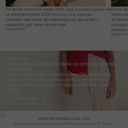
Tendenze primavera-estate 2026: cosa si porterà questa stagione e co
Come vest
La primavera-estate 2026 arriva con uno sguardo
Vestirsi 
rinnovato sulla moda: più espressiva, più sensoriale e,
un'opport
soprattutto, più vicina alla vita reale.
sovrappos
LEGGI DI PIÙ
permette
LEGGI DI P
POLÍN ET MOI
VESTIRSI OGNI GIORNO PUÒ ESSERE UN MODO PER SENTIRSI
PIÙ SE STESSI.
Creiamo collezioni che combinano femminilità, naturalezza e
criterio per donne che vogliono sentirsi se stesse in ogni
momento della loro vita, con un'eleganza naturale e senza
sforzo.
SCOPRI DI PIÙ
MARCHIO SPAGNOLO DAL 2015
Migliaia di donne indossano Polin et Moi da più di 10 anni.