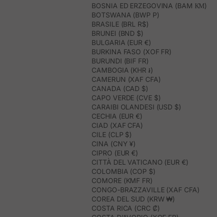
BOSNIA ED ERZEGOVINA (BAM КМ)
BOTSWANA (BWP P)
BRASILE (BRL R$)
BRUNEI (BND $)
BULGARIA (EUR €)
BURKINA FASO (XOF FR)
BURUNDI (BIF FR)
CAMBOGIA (KHR ៛)
CAMERUN (XAF CFA)
CANADA (CAD $)
CAPO VERDE (CVE $)
CARAIBI OLANDESI (USD $)
CECHIA (EUR €)
CIAD (XAF CFA)
CILE (CLP $)
CINA (CNY ¥)
CIPRO (EUR €)
CITTÀ DEL VATICANO (EUR €)
COLOMBIA (COP $)
COMORE (KMF FR)
CONGO-BRAZZAVILLE (XAF CFA)
COREA DEL SUD (KRW ₩)
COSTA RICA (CRC ₡)