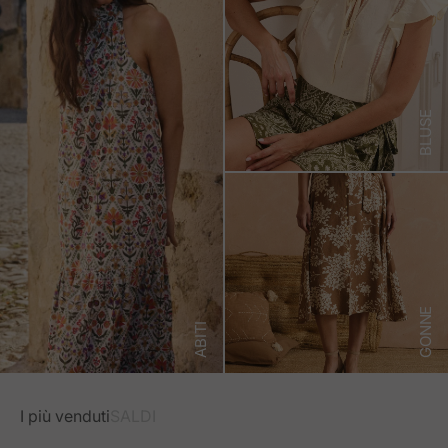
BLUSE
GONNE
ABITI
I più venduti
SALDI