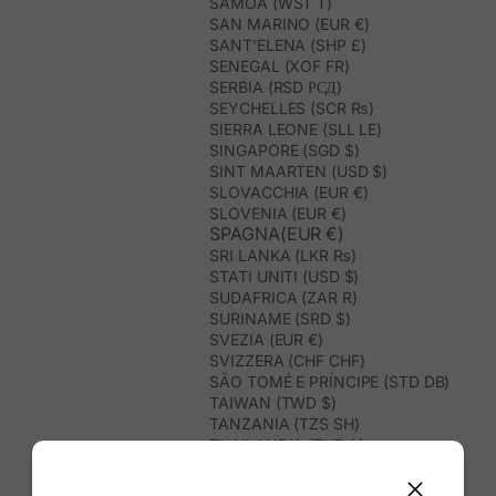
SAMOA (WST T)
SAN MARINO (EUR €)
SANT’ELENA (SHP £)
SENEGAL (XOF FR)
SERBIA (RSD РСД)
SEYCHELLES (SCR ₨)
SIERRA LEONE (SLL LE)
SINGAPORE (SGD $)
SINT MAARTEN (USD $)
SLOVACCHIA (EUR €)
SLOVENIA (EUR €)
SPAGNA(EUR €)
SRI LANKA (LKR ₨)
STATI UNITI (USD $)
SUDAFRICA (ZAR R)
SURINAME (SRD $)
SVEZIA (EUR €)
SVIZZERA (CHF CHF)
SÃO TOMÉ E PRÍNCIPE (STD DB)
TAIWAN (TWD $)
TANZANIA (TZS SH)
THAILANDIA (THB ฿)
TIMOR EST (USD $)
TOGO (XOF FR)