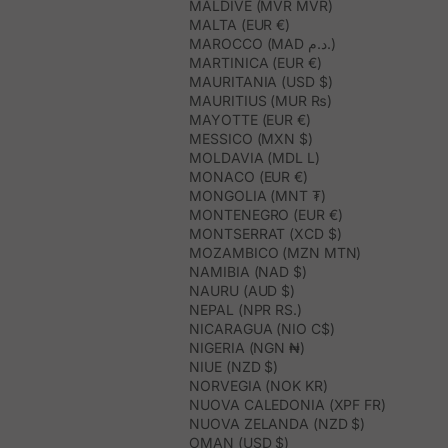
MALDIVE (MVR MVR)
MALTA (EUR €)
MAROCCO (MAD د.م.)
MARTINICA (EUR €)
MAURITANIA (USD $)
MAURITIUS (MUR ₨)
MAYOTTE (EUR €)
MESSICO (MXN $)
MOLDAVIA (MDL L)
MONACO (EUR €)
MONGOLIA (MNT ₮)
MONTENEGRO (EUR €)
MONTSERRAT (XCD $)
MOZAMBICO (MZN MTN)
NAMIBIA (NAD $)
NAURU (AUD $)
NEPAL (NPR RS.)
NICARAGUA (NIO C$)
NIGERIA (NGN ₦)
NIUE (NZD $)
NORVEGIA (NOK KR)
NUOVA CALEDONIA (XPF FR)
NUOVA ZELANDA (NZD $)
OMAN (USD $)