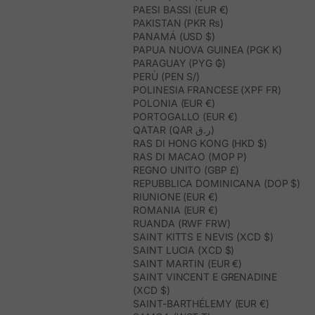
PAESI BASSI (EUR €)
PAKISTAN (PKR ₨)
PANAMÁ (USD $)
PAPUA NUOVA GUINEA (PGK K)
PARAGUAY (PYG ₲)
PERÙ (PEN S/)
POLINESIA FRANCESE (XPF FR)
POLONIA (EUR €)
PORTOGALLO (EUR €)
QATAR (QAR ر.ق)
RAS DI HONG KONG (HKD $)
RAS DI MACAO (MOP P)
REGNO UNITO (GBP £)
REPUBBLICA DOMINICANA (DOP $)
RIUNIONE (EUR €)
ROMANIA (EUR €)
RUANDA (RWF FRW)
SAINT KITTS E NEVIS (XCD $)
SAINT LUCIA (XCD $)
SAINT MARTIN (EUR €)
SAINT VINCENT E GRENADINE
(XCD $)
SAINT-BARTHÉLEMY (EUR €)