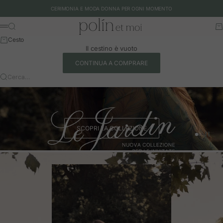
Vai al contenuto
CERIMONIA E MODA DONNA PER OGNI MOMENTO
Polín et moi - EU
Cerca
Ca
Menu
Cesto
Il cestino è vuoto
CONTINUA A COMPRARE
Cerca…
SCOPRI LA COLLEZIONE
Vai all'art
Vai all'a