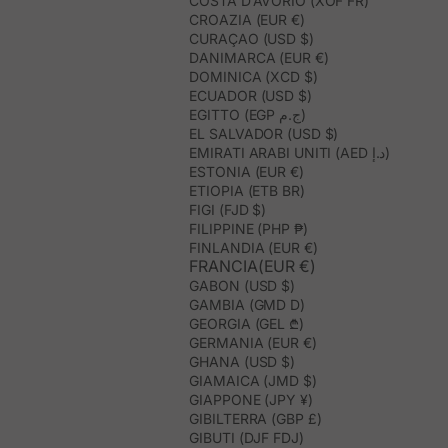
COSTA D’AVORIO (XOF FR)
CROAZIA (EUR €)
CURAÇAO (USD $)
DANIMARCA (EUR €)
DOMINICA (XCD $)
ECUADOR (USD $)
EGITTO (EGP ج.م)
EL SALVADOR (USD $)
EMIRATI ARABI UNITI (AED د.إ)
ESTONIA (EUR €)
ETIOPIA (ETB BR)
FIGI (FJD $)
FILIPPINE (PHP ₱)
FINLANDIA (EUR €)
FRANCIA(EUR €)
GABON (USD $)
GAMBIA (GMD D)
GEORGIA (GEL ₾)
GERMANIA (EUR €)
GHANA (USD $)
GIAMAICA (JMD $)
GIAPPONE (JPY ¥)
GIBILTERRA (GBP £)
GIBUTI (DJF FDJ)