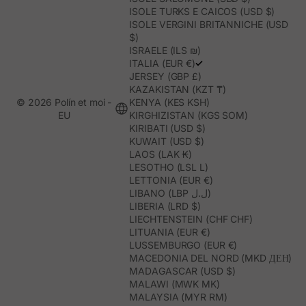
ISOLE TURKS E CAICOS (USD $)
ISOLE VERGINI BRITANNICHE (USD
$)
ISRAELE (ILS ₪)
ITALIA (EUR €)
JERSEY (GBP £)
KAZAKISTAN (KZT ₸)
© 2026 Polín et moi -
KENYA (KES KSH)
EU
KIRGHIZISTAN (KGS SOM)
KIRIBATI (USD $)
KUWAIT (USD $)
LAOS (LAK ₭)
LESOTHO (LSL L)
LETTONIA (EUR €)
LIBANO (LBP ل.ل)
LIBERIA (LRD $)
LIECHTENSTEIN (CHF CHF)
LITUANIA (EUR €)
LUSSEMBURGO (EUR €)
MACEDONIA DEL NORD (MKD ДЕН)
MADAGASCAR (USD $)
MALAWI (MWK MK)
MALAYSIA (MYR RM)