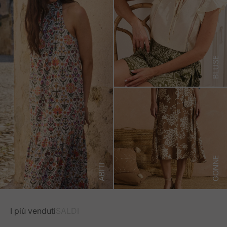
BLUSE
GONNE
ABITI
I più venduti
SALDI