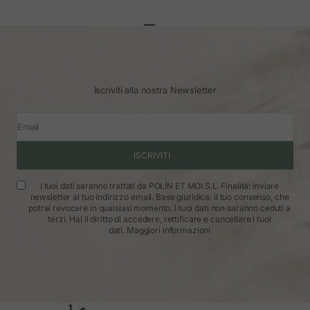
Vai all'articolo 1
Vai all'articolo 2
Vai all'articolo 3
Iscriviti alla nostra Newsletter
Email
ISCRIVITI
I tuoi dati saranno trattati da POLÍN ET MOI S.L. Finalità: inviare
newsletter al tuo indirizzo email. Base giuridica: il tuo consenso, che
potrai revocare in qualsiasi momento. I tuoi dati non saranno ceduti a
terzi. Hai il diritto di accedere, rettificare e cancellare i tuoi
dati.
Maggiori informazioni