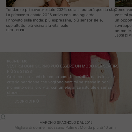
Tendenze primavera-estate 2026: cosa si porterà questa stagione e co
Come vest
La primavera-estate 2026 arriva con uno sguardo
Vestirsi 
rinnovato sulla moda: più espressiva, più sensoriale e,
un'opport
soprattutto, più vicina alla vita reale.
sovrappos
LEGGI DI PIÙ
permette
LEGGI DI P
POLÍN ET MOI
VESTIRSI OGNI GIORNO PUÒ ESSERE UN MODO PER SENTIRSI
PIÙ SE STESSI.
Creiamo collezioni che combinano femminilità, naturalezza e
criterio per donne che vogliono sentirsi se stesse in ogni
momento della loro vita, con un'eleganza naturale e senza
sforzo.
SCOPRI DI PIÙ
MARCHIO SPAGNOLO DAL 2015
Migliaia di donne indossano Polin et Moi da più di 10 anni.