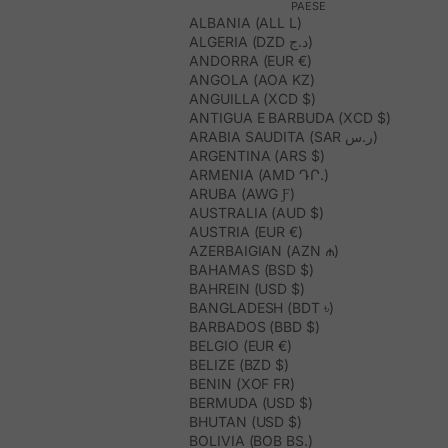
PAESE
ALBANIA (ALL L)
ALGERIA (DZD د.ج)
ANDORRA (EUR €)
ANGOLA (AOA KZ)
ANGUILLA (XCD $)
ANTIGUA E BARBUDA (XCD $)
ARABIA SAUDITA (SAR ر.س)
ARGENTINA (ARS $)
ARMENIA (AMD ԴՐ.)
ARUBA (AWG Ƒ)
AUSTRALIA (AUD $)
AUSTRIA (EUR €)
AZERBAIGIAN (AZN ₼)
BAHAMAS (BSD $)
BAHREIN (USD $)
BANGLADESH (BDT ৳)
BARBADOS (BBD $)
BELGIO (EUR €)
BELIZE (BZD $)
BENIN (XOF FR)
BERMUDA (USD $)
BHUTAN (USD $)
BOLIVIA (BOB BS.)