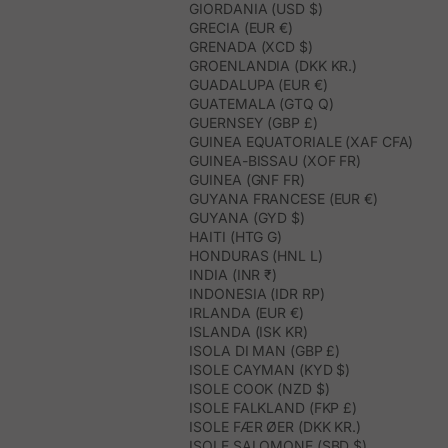
GIORDANIA (USD $)
GRECIA (EUR €)
GRENADA (XCD $)
GROENLANDIA (DKK KR.)
GUADALUPA (EUR €)
GUATEMALA (GTQ Q)
GUERNSEY (GBP £)
GUINEA EQUATORIALE (XAF CFA)
GUINEA-BISSAU (XOF FR)
GUINEA (GNF FR)
GUYANA FRANCESE (EUR €)
GUYANA (GYD $)
HAITI (HTG G)
HONDURAS (HNL L)
INDIA (INR ₹)
INDONESIA (IDR RP)
IRLANDA (EUR €)
ISLANDA (ISK KR)
ISOLA DI MAN (GBP £)
ISOLE CAYMAN (KYD $)
ISOLE COOK (NZD $)
ISOLE FALKLAND (FKP £)
ISOLE FÆR ØER (DKK KR.)
ISOLE SALOMONE (SBD $)