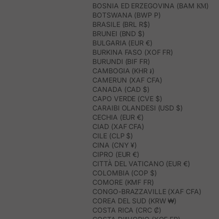
BOSNIA ED ERZEGOVINA (BAM КМ)
BOTSWANA (BWP P)
BRASILE (BRL R$)
BRUNEI (BND $)
BULGARIA (EUR €)
BURKINA FASO (XOF FR)
BURUNDI (BIF FR)
CAMBOGIA (KHR ៛)
CAMERUN (XAF CFA)
CANADA (CAD $)
CAPO VERDE (CVE $)
CARAIBI OLANDESI (USD $)
CECHIA (EUR €)
CIAD (XAF CFA)
CILE (CLP $)
CINA (CNY ¥)
CIPRO (EUR €)
CITTÀ DEL VATICANO (EUR €)
COLOMBIA (COP $)
COMORE (KMF FR)
CONGO-BRAZZAVILLE (XAF CFA)
COREA DEL SUD (KRW ₩)
COSTA RICA (CRC ₡)