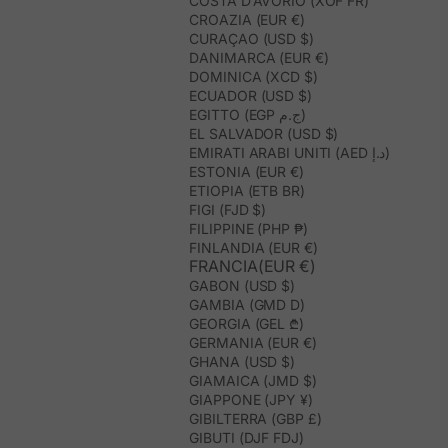
COSTA D’AVORIO (XOF FR)
CROAZIA (EUR €)
CURAÇAO (USD $)
DANIMARCA (EUR €)
DOMINICA (XCD $)
ECUADOR (USD $)
EGITTO (EGP ج.م)
EL SALVADOR (USD $)
EMIRATI ARABI UNITI (AED د.إ)
ESTONIA (EUR €)
ETIOPIA (ETB BR)
FIGI (FJD $)
FILIPPINE (PHP ₱)
FINLANDIA (EUR €)
FRANCIA(EUR €)
GABON (USD $)
GAMBIA (GMD D)
GEORGIA (GEL ₾)
GERMANIA (EUR €)
GHANA (USD $)
GIAMAICA (JMD $)
GIAPPONE (JPY ¥)
GIBILTERRA (GBP £)
GIBUTI (DJF FDJ)