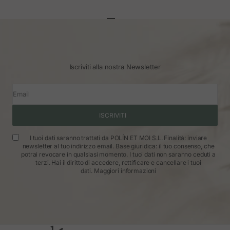
Vai all'articolo 1
Vai all'articolo 2
Vai all'articolo 3
Iscriviti alla nostra Newsletter
Email
ISCRIVITI
I tuoi dati saranno trattati da POLÍN ET MOI S.L. Finalità: inviare
newsletter al tuo indirizzo email. Base giuridica: il tuo consenso, che
potrai revocare in qualsiasi momento. I tuoi dati non saranno ceduti a
terzi. Hai il diritto di accedere, rettificare e cancellare i tuoi
dati.
Maggiori informazioni