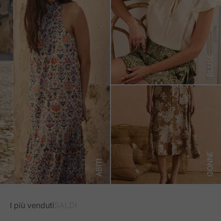
BLUSE
GONNE
ABITI
I più venduti
SALDI