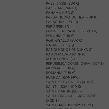
PAESI BASSI (EUR €)
PAKISTAN (PKR ₨)
PANAMÁ (USD $)
PAPUA NUOVA GUINEA (PGK K)
PARAGUAY (PYG ₲)
PERÙ (PEN S/)
POLINESIA FRANCESE (XPF FR)
POLONIA (EUR €)
PORTOGALLO (EUR €)
QATAR (QAR ر.ق)
RAS DI HONG KONG (HKD $)
RAS DI MACAO (MOP P)
REGNO UNITO (GBP £)
REPUBBLICA DOMINICANA (DOP $)
RIUNIONE (EUR €)
ROMANIA (EUR €)
RUANDA (RWF FRW)
SAINT KITTS E NEVIS (XCD $)
SAINT LUCIA (XCD $)
SAINT MARTIN (EUR €)
SAINT VINCENT E GRENADINE
(XCD $)
SAINT-BARTHÉLEMY (EUR €)