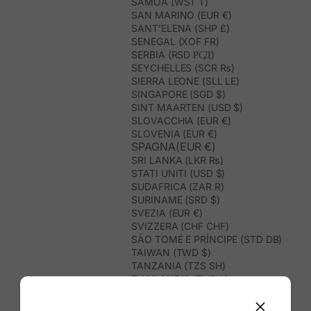
SAMOA (WST T)
SAN MARINO (EUR €)
SANT’ELENA (SHP £)
SENEGAL (XOF FR)
SERBIA (RSD РСД)
SEYCHELLES (SCR ₨)
SIERRA LEONE (SLL LE)
SINGAPORE (SGD $)
SINT MAARTEN (USD $)
SLOVACCHIA (EUR €)
SLOVENIA (EUR €)
SPAGNA(EUR €)
SRI LANKA (LKR ₨)
STATI UNITI (USD $)
SUDAFRICA (ZAR R)
SURINAME (SRD $)
SVEZIA (EUR €)
SVIZZERA (CHF CHF)
SÃO TOMÉ E PRÍNCIPE (STD DB)
TAIWAN (TWD $)
TANZANIA (TZS SH)
THAILANDIA (THB ฿)
TIMOR EST (USD $)
TOGO (XOF FR)