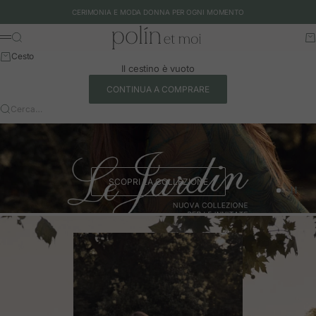
Vai al contenuto
CERIMONIA E MODA DONNA PER OGNI MOMENTO
Polín et moi - EU
Cerca
Ca
Menu
Cesto
Il cestino è vuoto
CONTINUA A COMPRARE
Cerca…
SCOPRI LA COLLEZIONE
Vai all'art
Vai all'a