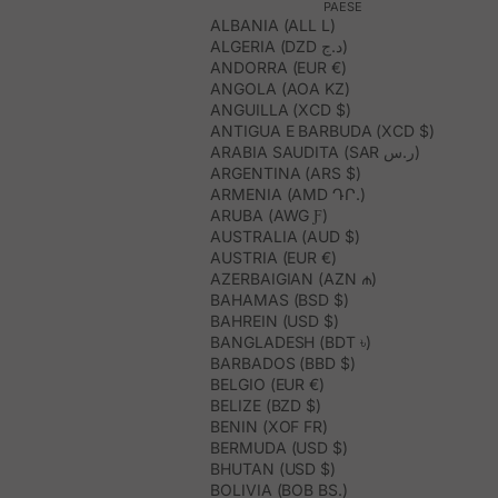
PAESE
ALBANIA (ALL L)
ALGERIA (DZD د.ج)
ANDORRA (EUR €)
ANGOLA (AOA KZ)
ANGUILLA (XCD $)
ANTIGUA E BARBUDA (XCD $)
ARABIA SAUDITA (SAR ر.س)
ARGENTINA (ARS $)
ARMENIA (AMD ԴՐ.)
ARUBA (AWG Ƒ)
AUSTRALIA (AUD $)
AUSTRIA (EUR €)
AZERBAIGIAN (AZN ₼)
BAHAMAS (BSD $)
BAHREIN (USD $)
BANGLADESH (BDT ৳)
BARBADOS (BBD $)
BELGIO (EUR €)
BELIZE (BZD $)
BENIN (XOF FR)
BERMUDA (USD $)
BHUTAN (USD $)
BOLIVIA (BOB BS.)