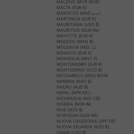
MALDIVE (MVR MVR)
MALTA (EUR €)
MAROCCO (MAD د.م.)
MARTINICA (EUR €)
MAURITANIA (USD $)
MAURITIUS (MUR ₨)
MAYOTTE (EUR €)
MESSICO (MXN $)
MOLDAVIA (MDL L)
MONACO (EUR €)
MONGOLIA (MNT ₮)
MONTENEGRO (EUR €)
MONTSERRAT (XCD $)
MOZAMBICO (MZN MTN)
NAMIBIA (NAD $)
NAURU (AUD $)
NEPAL (NPR RS.)
NICARAGUA (NIO C$)
NIGERIA (NGN ₦)
NIUE (NZD $)
NORVEGIA (NOK KR)
NUOVA CALEDONIA (XPF FR)
NUOVA ZELANDA (NZD $)
OMAN (USD $)