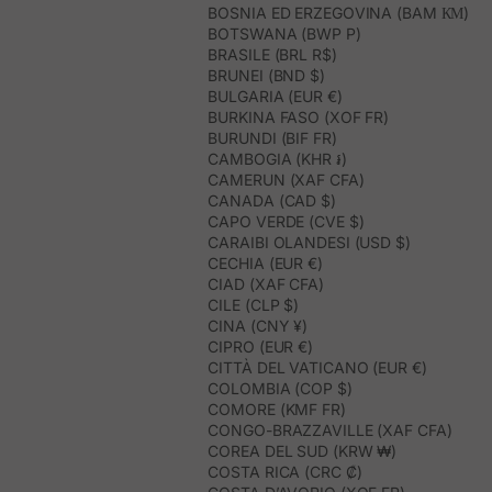
BOSNIA ED ERZEGOVINA (BAM КМ)
BOTSWANA (BWP P)
BRASILE (BRL R$)
BRUNEI (BND $)
BULGARIA (EUR €)
BURKINA FASO (XOF FR)
BURUNDI (BIF FR)
CAMBOGIA (KHR ៛)
CAMERUN (XAF CFA)
CANADA (CAD $)
CAPO VERDE (CVE $)
CARAIBI OLANDESI (USD $)
CECHIA (EUR €)
CIAD (XAF CFA)
CILE (CLP $)
CINA (CNY ¥)
CIPRO (EUR €)
CITTÀ DEL VATICANO (EUR €)
COLOMBIA (COP $)
COMORE (KMF FR)
CONGO-BRAZZAVILLE (XAF CFA)
COREA DEL SUD (KRW ₩)
COSTA RICA (CRC ₡)