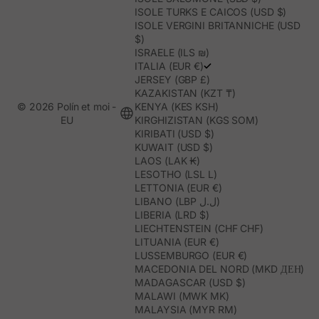
ISOLE TURKS E CAICOS (USD $)
ISOLE VERGINI BRITANNICHE (USD
$)
ISRAELE (ILS ₪)
ITALIA (EUR €)
JERSEY (GBP £)
KAZAKISTAN (KZT ₸)
© 2026 Polín et moi -
KENYA (KES KSH)
EU
KIRGHIZISTAN (KGS SOM)
KIRIBATI (USD $)
KUWAIT (USD $)
LAOS (LAK ₭)
LESOTHO (LSL L)
LETTONIA (EUR €)
LIBANO (LBP ل.ل)
LIBERIA (LRD $)
LIECHTENSTEIN (CHF CHF)
LITUANIA (EUR €)
LUSSEMBURGO (EUR €)
MACEDONIA DEL NORD (MKD ДЕН)
MADAGASCAR (USD $)
MALAWI (MWK MK)
MALAYSIA (MYR RM)