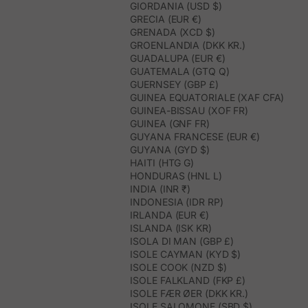
GIORDANIA (USD $)
GRECIA (EUR €)
GRENADA (XCD $)
GROENLANDIA (DKK KR.)
GUADALUPA (EUR €)
GUATEMALA (GTQ Q)
GUERNSEY (GBP £)
GUINEA EQUATORIALE (XAF CFA)
GUINEA-BISSAU (XOF FR)
GUINEA (GNF FR)
GUYANA FRANCESE (EUR €)
GUYANA (GYD $)
HAITI (HTG G)
HONDURAS (HNL L)
INDIA (INR ₹)
INDONESIA (IDR RP)
IRLANDA (EUR €)
ISLANDA (ISK KR)
ISOLA DI MAN (GBP £)
ISOLE CAYMAN (KYD $)
ISOLE COOK (NZD $)
ISOLE FALKLAND (FKP £)
ISOLE FÆR ØER (DKK KR.)
ISOLE SALOMONE (SBD $)