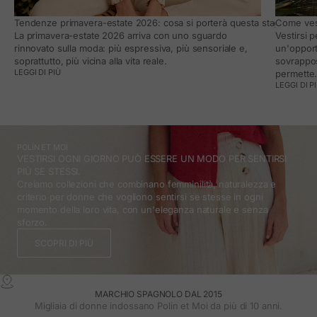
Tendenze primavera-estate 2026: cosa si porterà questa stagione e co
Come vest
La primavera-estate 2026 arriva con uno sguardo
Vestirsi 
rinnovato sulla moda: più espressiva, più sensoriale e,
un'opport
soprattutto, più vicina alla vita reale.
sovrappos
LEGGI DI PIÙ
permette
LEGGI DI P
POLÍN ET MOI
VESTIRSI OGNI GIORNO PUÒ ESSERE UN MODO PER SENTIRSI
PIÙ SE STESSI.
Creiamo collezioni che combinano femminilità, naturalezza e
criterio per donne che vogliono sentirsi se stesse in ogni
momento della loro vita, con un'eleganza naturale e senza
sforzo.
SCOPRI DI PIÙ
MARCHIO SPAGNOLO DAL 2015
Migliaia di donne indossano Polin et Moi da più di 10 anni.