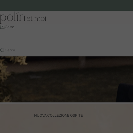
Vai al contenuto
Polín et moi - EU
Cesto
Cerca…
NUOVA COLLEZIONE OSPITE