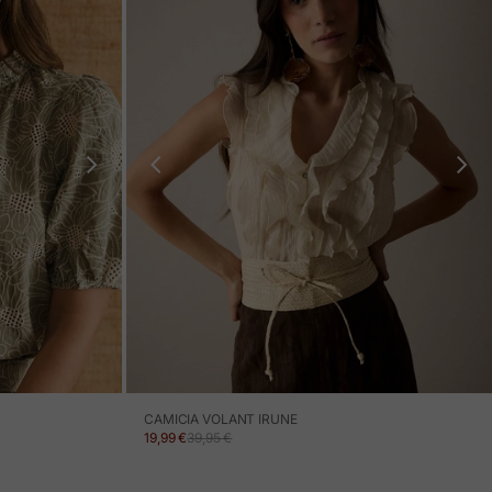
CAMICIA VOLANT IRUNE
PREZZO IN OFFERTA
PREZZO NORMALE
19,99 €
39,95 €