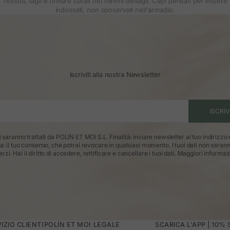
Tessuti, tagli e finiture curati nei minimi dettagli. Capi pensati per essere
indossati, non conservati nell'armadio.
Iscriviti alla nostra Newsletter
ISCRIV
ti saranno trattati da POLÍN ET MOI S.L. Finalità: inviare newsletter al tuo indirizzo
ca: il tuo consenso, che potrai revocare in qualsiasi momento. I tuoi dati non saran
erzi. Hai il diritto di accedere, rettificare e cancellare i tuoi dati.
Maggiori informaz
IZIO CLIENTI
POLÍN ET MOI
LEGALE
SCARICA L'APP | 10%