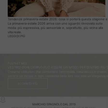
Tendenze primavera-estate 2026: cosa si porterà questa stagione e 
La primavera-estate 2026 arriva con uno sguardo rinnovato sulla
moda: più espressiva, più sensoriale e, soprattutto, più vicina alla
vita reale.
LEGGI DI PIÙ
POLÍN ET MOI
VESTIRSI OGNI GIORNO PUÒ ESSERE UN MODO PER SENTIRSI PIÙ S
Creiamo collezioni che combinano femminilità, naturalezza e criteri
sentirsi se stesse in ogni momento della loro vita, con un'eleganza 
SCOPRI DI PIÙ
MARCHIO SPAGNOLO DAL 2015