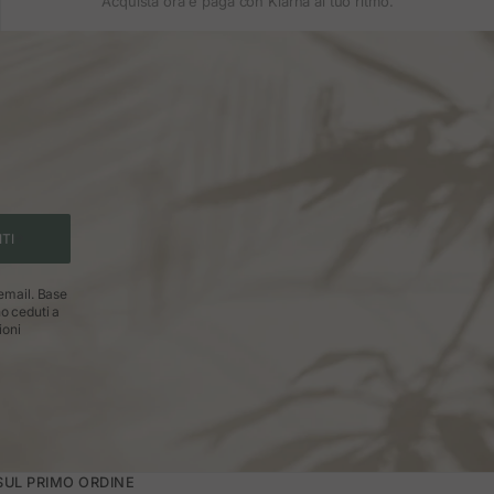
Acquista ora e paga con Klarna al tuo ritmo.
ITI
 email. Base
no ceduti a
ioni
 SUL PRIMO ORDINE