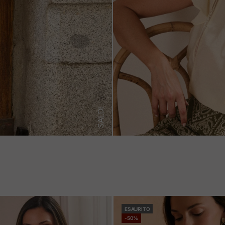
SALDI
ESAURITO
-50%