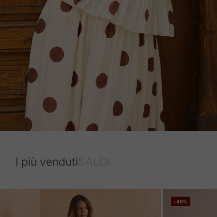
I più venduti
SALDI
-40%