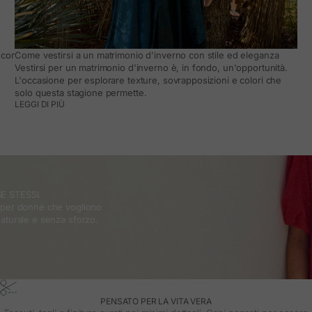
come adattarlo al quotidiano
Come vestirsi a un matrimonio d'inverno con stile ed eleganza
Vestirsi per un matrimonio d'inverno è, in fondo, un'opportunità.
L'occasione per esplorare texture, sovrapposizioni e colori che
solo questa stagione permette.
LEGGI DI PIÙ
E STESSI.
o per donne che vogliono
naturale e senza sforzo.
PENSATO PER LA VITA VERA