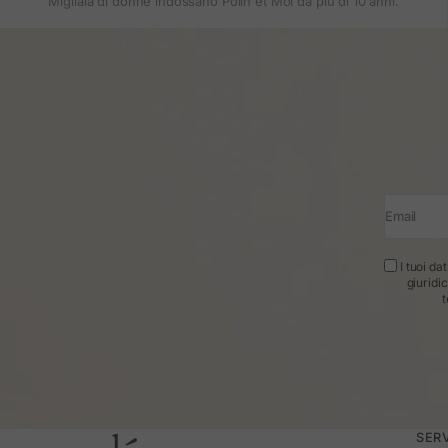
Migliaia di donne indossano Polin et Moi da più di 10 anni.
Email
I tuoi da
giuridi
t
SERV