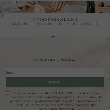
MARCHIO SPAGNOLO DAL 2015
Migliaia di donne indossano Polin et Moi da più di 10 anni.
Vai all'articolo 1
Vai all'articolo 2
Vai all'articolo 3
Iscriviti alla nostra Newsletter
Email
ISCRIVITI
I tuoi dati saranno trattati da POLÍN ET MOI S.L. Finalità: inviare
newsletter al tuo indirizzo email. Base giuridica: il tuo consenso, che
potrai revocare in qualsiasi momento. I tuoi dati non saranno ceduti a
terzi. Hai il diritto di accedere, rettificare e cancellare i tuoi
dati.
Maggiori informazioni