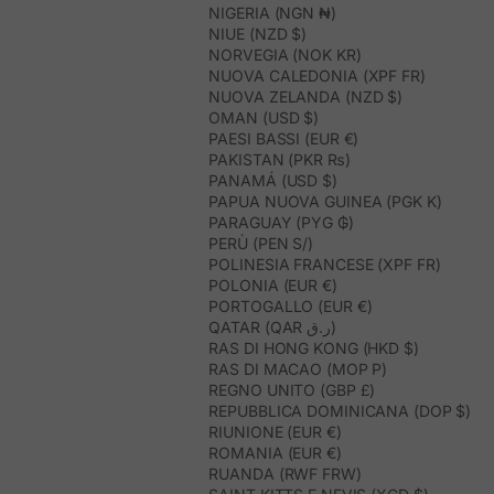
NIGERIA (NGN ₦)
NIUE (NZD $)
NORVEGIA (NOK KR)
NUOVA CALEDONIA (XPF FR)
NUOVA ZELANDA (NZD $)
OMAN (USD $)
PAESI BASSI (EUR €)
PAKISTAN (PKR ₨)
PANAMÁ (USD $)
PAPUA NUOVA GUINEA (PGK K)
PARAGUAY (PYG ₲)
PERÙ (PEN S/)
POLINESIA FRANCESE (XPF FR)
POLONIA (EUR €)
PORTOGALLO (EUR €)
QATAR (QAR ر.ق)
RAS DI HONG KONG (HKD $)
RAS DI MACAO (MOP P)
REGNO UNITO (GBP £)
REPUBBLICA DOMINICANA (DOP $)
RIUNIONE (EUR €)
ROMANIA (EUR €)
RUANDA (RWF FRW)