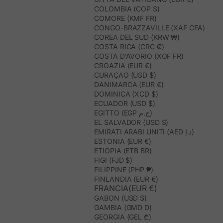
COLOMBIA (COP $)
COMORE (KMF FR)
CONGO-BRAZZAVILLE (XAF CFA)
COREA DEL SUD (KRW ₩)
COSTA RICA (CRC ₡)
COSTA D’AVORIO (XOF FR)
CROAZIA (EUR €)
CURAÇAO (USD $)
DANIMARCA (EUR €)
DOMINICA (XCD $)
ECUADOR (USD $)
EGITTO (EGP ج.م)
EL SALVADOR (USD $)
EMIRATI ARABI UNITI (AED د.إ)
ESTONIA (EUR €)
ETIOPIA (ETB BR)
FIGI (FJD $)
FILIPPINE (PHP ₱)
FINLANDIA (EUR €)
FRANCIA(EUR €)
GABON (USD $)
GAMBIA (GMD D)
GEORGIA (GEL ₾)