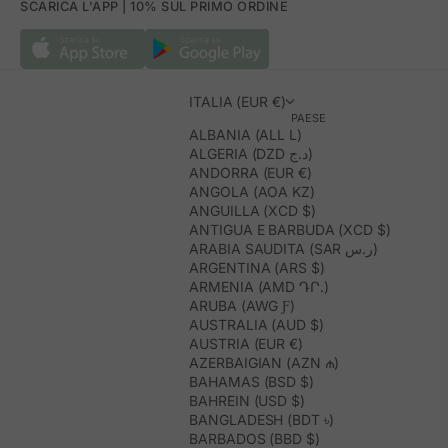
SCARICA L'APP | 10% SUL PRIMO ORDINE
ITALIA (EUR €)
PAESE
ALBANIA (ALL L)
ALGERIA (DZD د.ج)
ANDORRA (EUR €)
ANGOLA (AOA KZ)
ANGUILLA (XCD $)
ANTIGUA E BARBUDA (XCD $)
ARABIA SAUDITA (SAR ر.س)
ARGENTINA (ARS $)
ARMENIA (AMD ԴՐ.)
ARUBA (AWG Ƒ)
AUSTRALIA (AUD $)
AUSTRIA (EUR €)
AZERBAIGIAN (AZN ₼)
BAHAMAS (BSD $)
BAHREIN (USD $)
BANGLADESH (BDT ৳)
BARBADOS (BBD $)