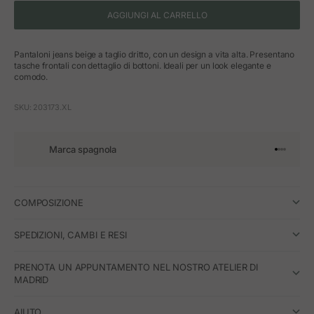
AGGIUNGI AL CARRELLO
Pantaloni jeans beige a taglio dritto, con un design a vita alta. Presentano
tasche frontali con dettaglio di bottoni. Ideali per un look elegante e
comodo.
SKU: 203173.XL
Marca spagnola
Vai all'art
Vai all'a
Vai all'a
Vai all'
COMPOSIZIONE
SPEDIZIONI, CAMBI E RESI
PRENOTA UN APPUNTAMENTO NEL NOSTRO ATELIER DI
MADRID
AIUTO