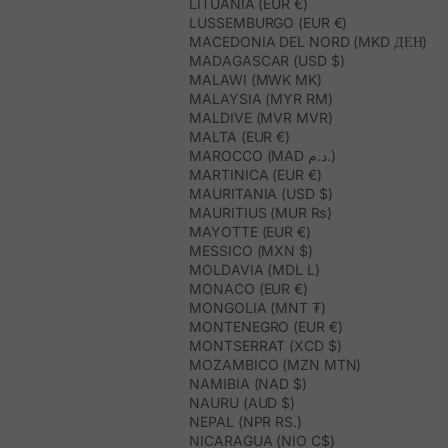
LITUANIA (EUR €)
LUSSEMBURGO (EUR €)
MACEDONIA DEL NORD (MKD ДЕН)
MADAGASCAR (USD $)
MALAWI (MWK MK)
MALAYSIA (MYR RM)
MALDIVE (MVR MVR)
MALTA (EUR €)
MAROCCO (MAD د.م.)
MARTINICA (EUR €)
MAURITANIA (USD $)
MAURITIUS (MUR ₨)
MAYOTTE (EUR €)
MESSICO (MXN $)
MOLDAVIA (MDL L)
MONACO (EUR €)
MONGOLIA (MNT ₮)
MONTENEGRO (EUR €)
MONTSERRAT (XCD $)
MOZAMBICO (MZN MTN)
NAMIBIA (NAD $)
NAURU (AUD $)
NEPAL (NPR RS.)
NICARAGUA (NIO C$)