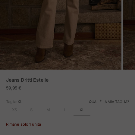
ZOOM
Jeans Dritti Estelle
Prezzo in offerta
59,95 €
Taglia:
XL
QUAL È LA MIA TAGLIA?
XL
XS
S
M
L
Rimane solo 1 unità