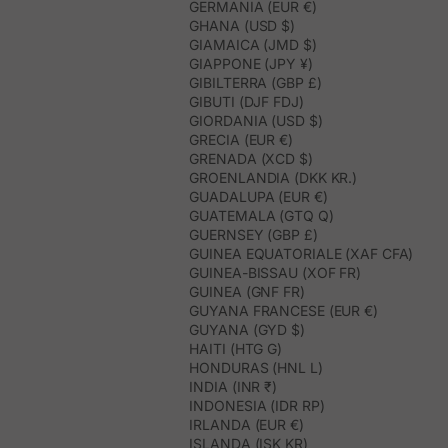
GERMANIA (EUR €)
GHANA (USD $)
GIAMAICA (JMD $)
GIAPPONE (JPY ¥)
GIBILTERRA (GBP £)
GIBUTI (DJF FDJ)
GIORDANIA (USD $)
GRECIA (EUR €)
GRENADA (XCD $)
GROENLANDIA (DKK KR.)
GUADALUPA (EUR €)
GUATEMALA (GTQ Q)
GUERNSEY (GBP £)
GUINEA EQUATORIALE (XAF CFA)
GUINEA-BISSAU (XOF FR)
GUINEA (GNF FR)
GUYANA FRANCESE (EUR €)
GUYANA (GYD $)
HAITI (HTG G)
HONDURAS (HNL L)
INDIA (INR ₹)
INDONESIA (IDR RP)
IRLANDA (EUR €)
ISLANDA (ISK KR)