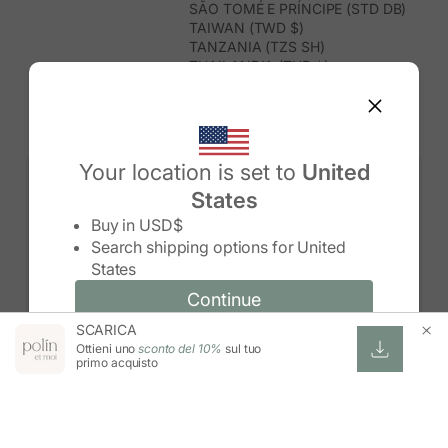
SÃO TOMÉ E PRÍNCIPE (STD DB)
TAIWAN (TWD $)
TANZANIA (TZS SH)
THAILANDIA (THB ฿)
TIMOR EST (USD $)
TOGO (XOF FR)
TONGA (TOP T$)
TRINIDAD E TOBAGO (TTD $)
TUNISIA (USD $)
Your location is set to
United
TURCHIA (TRY ₺)
States
TURKMENISTAN (USD $)
Change country/region
TUVALU (AUD $)
Buy in
USD$
UGANDA (UGX USH)
Search shipping options for
United
UNGHERIA (EUR €)
States
URUGUAY (UYU $U)
UZBEKISTAN (UZS SO'M)
Continue
Continue
VANUATU (VUV VT)
SCARICA
Change country/region and language
Cancel
VENEZUELA (USD $)
Ottieni uno
sconto del 10%
sul tuo
VIETNAM (VND ₫)
primo acquisto
WALLIS E FUTUNA (XPF FR)
ZAMBIA (ZMW K)
ZIMBABWE (USD $)
ESWATINI (SZL E)