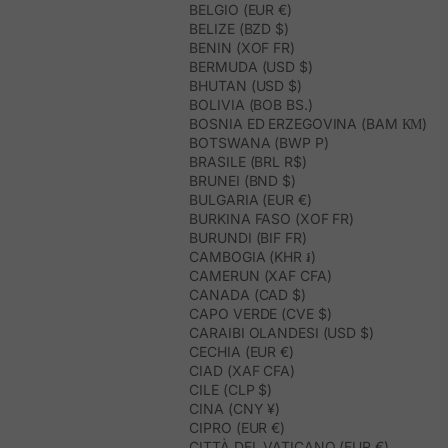
BELGIO (EUR €)
BELIZE (BZD $)
BENIN (XOF FR)
BERMUDA (USD $)
BHUTAN (USD $)
BOLIVIA (BOB BS.)
BOSNIA ED ERZEGOVINA (BAM КМ)
BOTSWANA (BWP P)
BRASILE (BRL R$)
BRUNEI (BND $)
BULGARIA (EUR €)
BURKINA FASO (XOF FR)
BURUNDI (BIF FR)
CAMBOGIA (KHR ៛)
CAMERUN (XAF CFA)
CANADA (CAD $)
CAPO VERDE (CVE $)
CARAIBI OLANDESI (USD $)
CECHIA (EUR €)
CIAD (XAF CFA)
CILE (CLP $)
CINA (CNY ¥)
CIPRO (EUR €)
CITTÀ DEL VATICANO (EUR €)