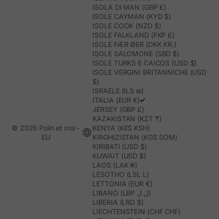
ISOLA DI MAN (GBP £)
ISOLE CAYMAN (KYD $)
ISOLE COOK (NZD $)
ISOLE FALKLAND (FKP £)
ISOLE FÆR ØER (DKK KR.)
ISOLE SALOMONE (SBD $)
ISOLE TURKS E CAICOS (USD $)
ISOLE VERGINI BRITANNICHE (USD
$)
ISRAELE (ILS ₪)
ITALIA (EUR €)
JERSEY (GBP £)
KAZAKISTAN (KZT ₸)
© 2026 Polín et moi -
KENYA (KES KSH)
EU
KIRGHIZISTAN (KGS SOM)
KIRIBATI (USD $)
KUWAIT (USD $)
LAOS (LAK ₭)
LESOTHO (LSL L)
LETTONIA (EUR €)
LIBANO (LBP ل.ل)
LIBERIA (LRD $)
LIECHTENSTEIN (CHF CHF)