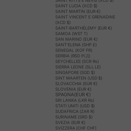
SAINT KITTS E NEVIS (XCD $)
SAINT LUCIA (XCD $)
SAINT MARTIN (EUR €)
SAINT VINCENT E GRENADINE
(XCD $)
SAINT-BARTHÉLEMY (EUR €)
SAMOA (WST T)
SAN MARINO (EUR €)
SANT’ELENA (SHP £)
SENEGAL (XOF FR)
SERBIA (RSD РСД)
SEYCHELLES (SCR ₨)
SIERRA LEONE (SLL LE)
SINGAPORE (SGD $)
SINT MAARTEN (USD $)
SLOVACCHIA (EUR €)
SLOVENIA (EUR €)
SPAGNA(EUR €)
SRI LANKA (LKR ₨)
STATI UNITI (USD $)
SUDAFRICA (ZAR R)
SURINAME (SRD $)
SVEZIA (EUR €)
SVIZZERA (CHF CHF)