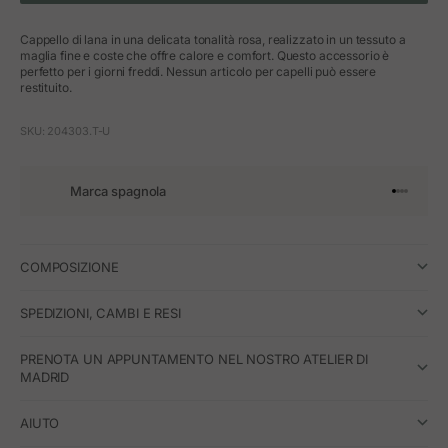
Cappello di lana in una delicata tonalità rosa, realizzato in un tessuto a
maglia fine e coste che offre calore e comfort. Questo accessorio è
perfetto per i giorni freddi. Nessun articolo per capelli può essere
restituito.
SKU: 204303.T-U
Marca spagnola
Vai all'art
Vai all'a
Vai all'a
Vai all'
COMPOSIZIONE
SPEDIZIONI, CAMBI E RESI
PRENOTA UN APPUNTAMENTO NEL NOSTRO ATELIER DI
MADRID
AIUTO