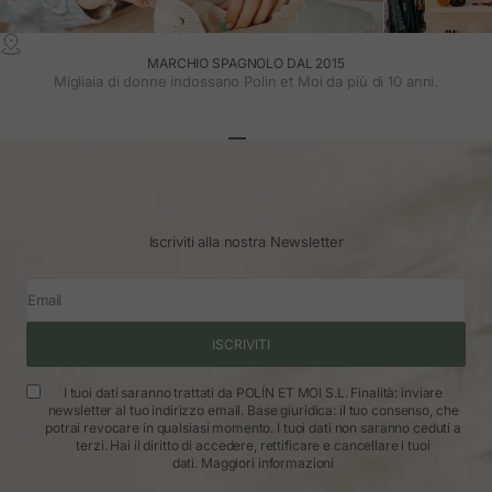
MARCHIO SPAGNOLO DAL 2015
Migliaia di donne indossano Polin et Moi da più di 10 anni.
Vai all'articolo 1
Vai all'articolo 2
Vai all'articolo 3
Iscriviti alla nostra Newsletter
Email
ISCRIVITI
I tuoi dati saranno trattati da POLÍN ET MOI S.L. Finalità: inviare
newsletter al tuo indirizzo email. Base giuridica: il tuo consenso, che
potrai revocare in qualsiasi momento. I tuoi dati non saranno ceduti a
terzi. Hai il diritto di accedere, rettificare e cancellare i tuoi
dati.
Maggiori informazioni