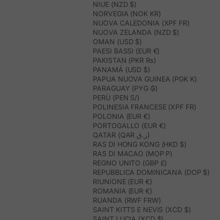
NIUE (NZD $)
NORVEGIA (NOK KR)
NUOVA CALEDONIA (XPF FR)
NUOVA ZELANDA (NZD $)
OMAN (USD $)
PAESI BASSI (EUR €)
PAKISTAN (PKR ₨)
PANAMÁ (USD $)
PAPUA NUOVA GUINEA (PGK K)
PARAGUAY (PYG ₲)
PERÙ (PEN S/)
POLINESIA FRANCESE (XPF FR)
POLONIA (EUR €)
PORTOGALLO (EUR €)
QATAR (QAR ر.ق)
RAS DI HONG KONG (HKD $)
RAS DI MACAO (MOP P)
REGNO UNITO (GBP £)
REPUBBLICA DOMINICANA (DOP $)
RIUNIONE (EUR €)
ROMANIA (EUR €)
RUANDA (RWF FRW)
SAINT KITTS E NEVIS (XCD $)
SAINT LUCIA (XCD $)