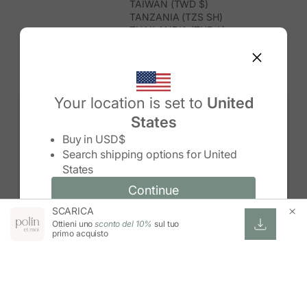
TAIWAN (TWD $)
TANZANIA (TZS SH)
THAILANDIA (THB ฿)
TIMOR EST (USD $)
TOGO (XOF FR)
TONGA (TOP T$)
TRINIDAD E TOBAGO (TTD $)
TUNISIA (USD $)
Your location is set to
United
TURCHIA (TRY ₺)
States
TURKMENISTAN (USD $)
Change country/region
TUVALU (AUD $)
Buy in
USD$
UGANDA (UGX USH)
Search shipping options for
United
UNGHERIA (EUR €)
States
URUGUAY (UYU $U)
UZBEKISTAN (UZS SO'M)
Continue
Continue
VANUATU (VUV VT)
SCARICA
Change country/region and language
Cancel
VENEZUELA (USD $)
Ottieni uno
sconto del 10%
sul tuo
VIETNAM (VND ₫)
primo acquisto
WALLIS E FUTUNA (XPF FR)
ZAMBIA (ZMW K)
ZIMBABWE (USD $)
ESWATINI (SZL E)