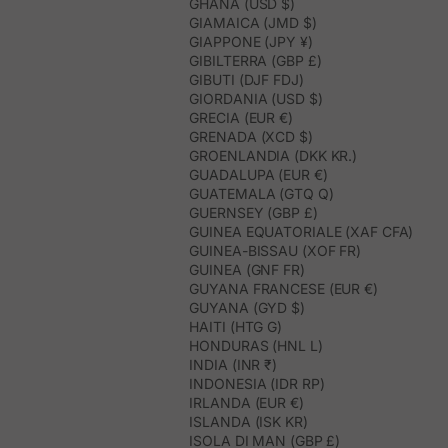
GHANA (USD $)
GIAMAICA (JMD $)
GIAPPONE (JPY ¥)
GIBILTERRA (GBP £)
GIBUTI (DJF FDJ)
GIORDANIA (USD $)
GRECIA (EUR €)
GRENADA (XCD $)
GROENLANDIA (DKK KR.)
GUADALUPA (EUR €)
GUATEMALA (GTQ Q)
GUERNSEY (GBP £)
GUINEA EQUATORIALE (XAF CFA)
GUINEA-BISSAU (XOF FR)
GUINEA (GNF FR)
GUYANA FRANCESE (EUR €)
GUYANA (GYD $)
HAITI (HTG G)
HONDURAS (HNL L)
INDIA (INR ₹)
INDONESIA (IDR RP)
IRLANDA (EUR €)
ISLANDA (ISK KR)
ISOLA DI MAN (GBP £)