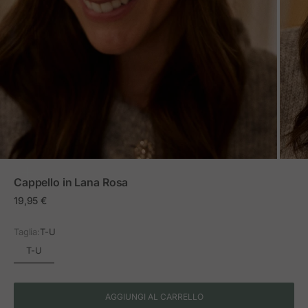
ZOOM
Cappello in Lana Rosa
Prezzo in offerta
19,95 €
Taglia:
T-U
T-U
AGGIUNGI AL CARRELLO