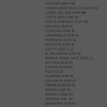
COMORE (KMF FR)
CONGO-BRAZZAVILLE (XAF CFA)
COREA DEL SUD (KRW ₩)
COSTA RICA (CRC ₡)
COSTA D’AVORIO (XOF FR)
CROAZIA (EUR €)
CURAÇAO (USD $)
DANIMARCA (EUR €)
DOMINICA (XCD $)
ECUADOR (USD $)
EGITTO (EGP ج.م)
EL SALVADOR (USD $)
EMIRATI ARABI UNITI (AED د.إ)
ESTONIA (EUR €)
ETIOPIA (ETB BR)
FIGI (FJD $)
FILIPPINE (PHP ₱)
FINLANDIA (EUR €)
FRANCIA(EUR €)
GABON (USD $)
GAMBIA (GMD D)
GEORGIA (GEL ₾)
GERMANIA (EUR €)