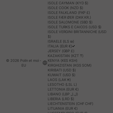
ISOLE CAYMAN (KYD $)
ISOLE COOK (NZD $)
ISOLE FALKLAND (FKP £)
ISOLE FÆR ØER (DKK KR.)
ISOLE SALOMONE (SBD $)
ISOLE TURKS E CAICOS (USD $)
ISOLE VERGINI BRITANNICHE (USD
$)
ISRAELE (ILS ₪)
ITALIA (EUR €)
JERSEY (GBP £)
KAZAKISTAN (KZT ₸)
© 2026 Polín et moi -
KENYA (KES KSH)
EU
KIRGHIZISTAN (KGS SOM)
KIRIBATI (USD $)
KUWAIT (USD $)
LAOS (LAK ₭)
LESOTHO (LSL L)
LETTONIA (EUR €)
LIBANO (LBP ل.ل)
LIBERIA (LRD $)
LIECHTENSTEIN (CHF CHF)
LITUANIA (EUR €)