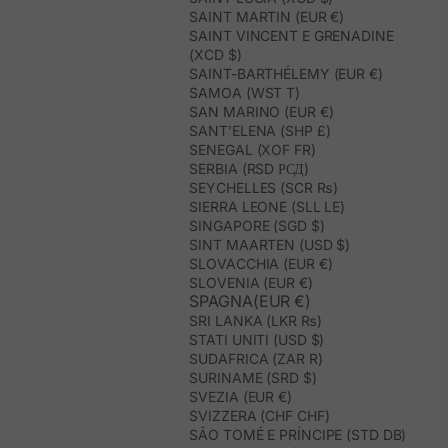
SAINT MARTIN (EUR €)
SAINT VINCENT E GRENADINE
(XCD $)
SAINT-BARTHÉLEMY (EUR €)
SAMOA (WST T)
SAN MARINO (EUR €)
SANT’ELENA (SHP £)
SENEGAL (XOF FR)
SERBIA (RSD РСД)
SEYCHELLES (SCR ₨)
SIERRA LEONE (SLL LE)
SINGAPORE (SGD $)
SINT MAARTEN (USD $)
SLOVACCHIA (EUR €)
SLOVENIA (EUR €)
SPAGNA(EUR €)
SRI LANKA (LKR ₨)
STATI UNITI (USD $)
SUDAFRICA (ZAR R)
SURINAME (SRD $)
SVEZIA (EUR €)
SVIZZERA (CHF CHF)
SÃO TOMÉ E PRÍNCIPE (STD DB)