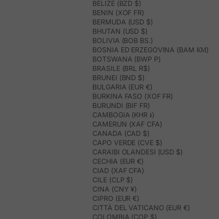
BELIZE (BZD $)
BENIN (XOF FR)
BERMUDA (USD $)
BHUTAN (USD $)
BOLIVIA (BOB BS.)
BOSNIA ED ERZEGOVINA (BAM КМ)
BOTSWANA (BWP P)
BRASILE (BRL R$)
BRUNEI (BND $)
BULGARIA (EUR €)
BURKINA FASO (XOF FR)
BURUNDI (BIF FR)
CAMBOGIA (KHR ៛)
CAMERUN (XAF CFA)
CANADA (CAD $)
CAPO VERDE (CVE $)
CARAIBI OLANDESI (USD $)
CECHIA (EUR €)
CIAD (XAF CFA)
CILE (CLP $)
CINA (CNY ¥)
CIPRO (EUR €)
CITTÀ DEL VATICANO (EUR €)
COLOMBIA (COP $)