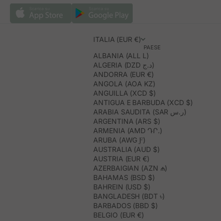
ITALIA (EUR €)
PAESE
ALBANIA (ALL L)
ALGERIA (DZD د.ج)
ANDORRA (EUR €)
ANGOLA (AOA KZ)
ANGUILLA (XCD $)
ANTIGUA E BARBUDA (XCD $)
ARABIA SAUDITA (SAR ر.س)
ARGENTINA (ARS $)
ARMENIA (AMD ԴՐ.)
ARUBA (AWG Ƒ)
AUSTRALIA (AUD $)
AUSTRIA (EUR €)
AZERBAIGIAN (AZN ₼)
BAHAMAS (BSD $)
BAHREIN (USD $)
BANGLADESH (BDT ৳)
BARBADOS (BBD $)
BELGIO (EUR €)