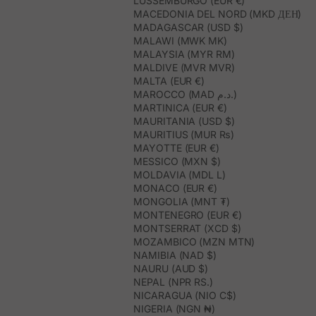
LUSSEMBURGO (EUR €)
MACEDONIA DEL NORD (MKD ДЕН)
MADAGASCAR (USD $)
MALAWI (MWK MK)
MALAYSIA (MYR RM)
MALDIVE (MVR MVR)
MALTA (EUR €)
MAROCCO (MAD د.م.)
MARTINICA (EUR €)
MAURITANIA (USD $)
MAURITIUS (MUR ₨)
MAYOTTE (EUR €)
MESSICO (MXN $)
MOLDAVIA (MDL L)
MONACO (EUR €)
MONGOLIA (MNT ₮)
MONTENEGRO (EUR €)
MONTSERRAT (XCD $)
MOZAMBICO (MZN MTN)
NAMIBIA (NAD $)
NAURU (AUD $)
NEPAL (NPR RS.)
NICARAGUA (NIO C$)
NIGERIA (NGN ₦)