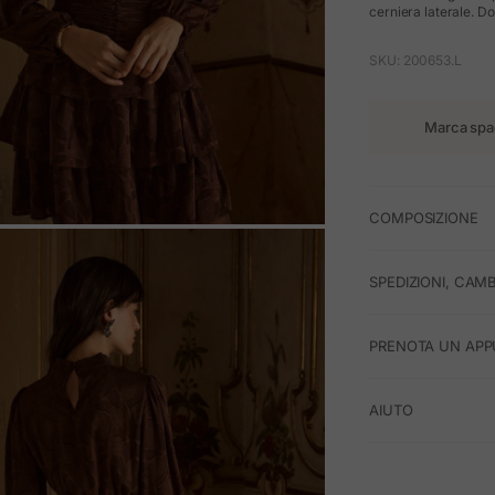
cerniera laterale. Do
SKU: 200653.L
Marca spa
COMPOSIZIONE
M
SPEDIZIONI, CAMB
PRENOTA UN APP
AIUTO