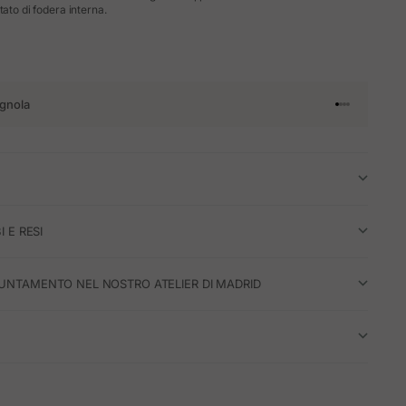
tato di fodera interna.
gnola
Vai all'articol
Vai all'artico
Vai all'artic
Vai all'arti
I E RESI
UNTAMENTO NEL NOSTRO ATELIER DI MADRID