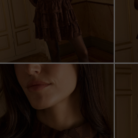
ZOOM
ZOO