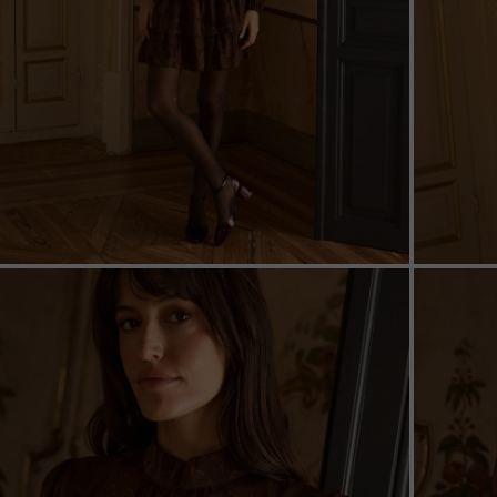
ZOOM
ZOO