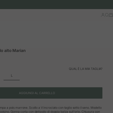
Accedi
Cerc
Ca
lo alto Marian
QUAL È LA MIA TAGLIA?
L
AGGIUNGI AL CARRELLO
mpa a pois marrone. Scollo a V incrociato con taglio sotto il seno. Modello
olsino. Gonna corta con dettaglio di doppia balza sull'orlo. Chiusura con