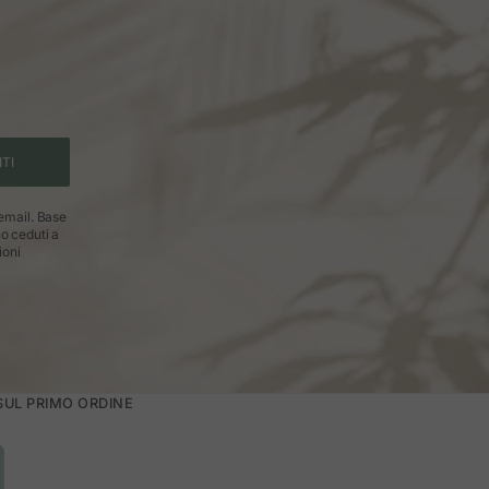
ITI
 email. Base
no ceduti a
ioni
 SUL PRIMO ORDINE