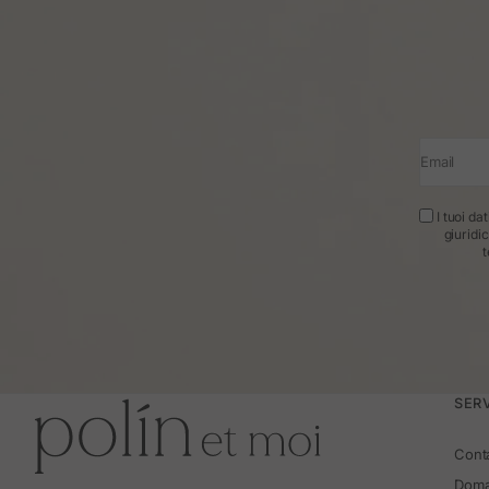
Email
I tuoi da
giuridi
t
SERV
Cont
Doma