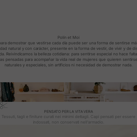
Polín et Moi
 para demostrar que vestirse cada día puede ser una forma de sentirse m
d natural y con carácter, presente en la forma de vestir, de vivir y de d
a. Reivindicamos la belleza cotidiana: para sentirse especial no hace falt
s pensadas para acompañar la vida real de mujeres que quieren sentirse
naturales y especiales, sin artificios ni necesidad de demostrar nada.
PENSATO PER LA VITA VERA
Tessuti, tagli e finiture curati nei minimi dettagli. Capi pensati per essere
indossati, non conservati nell'armadio.