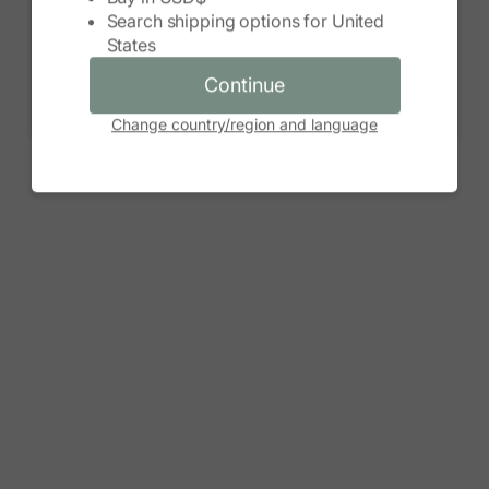
Search shipping options for
United
Continue
States
Cancel
Continue
Change country/region and language