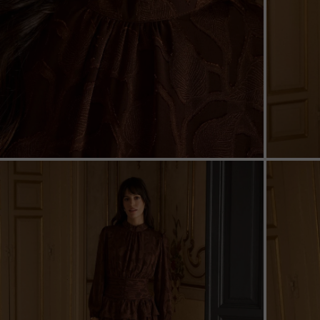
ZOOM
ZOO