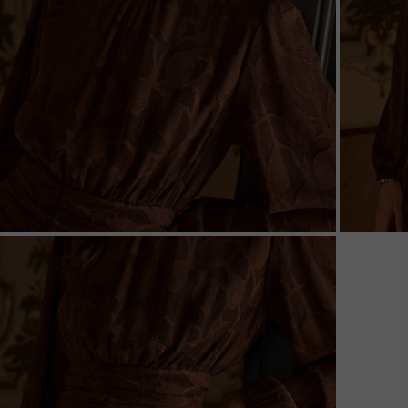
ZOOM
ZOO