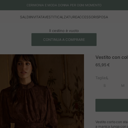
CERIMONIA E MODA DONNA PER OGNI MOMENTO
SALDI
INVITATA
VESTITI
CALZATURE
ACCESSORI
SPOSA
Il cestino è vuoto
CONTINUA A COMPRARE
Vestito con col
Prezzo in offerta
65,95 €
Taglia:
L
S
M
Vestito corto con sta
a manica lunga con p