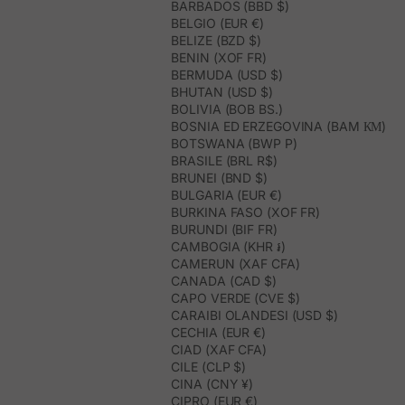
BARBADOS (BBD $)
BELGIO (EUR €)
BELIZE (BZD $)
BENIN (XOF FR)
BERMUDA (USD $)
BHUTAN (USD $)
BOLIVIA (BOB BS.)
BOSNIA ED ERZEGOVINA (BAM КМ)
BOTSWANA (BWP P)
BRASILE (BRL R$)
BRUNEI (BND $)
BULGARIA (EUR €)
BURKINA FASO (XOF FR)
BURUNDI (BIF FR)
CAMBOGIA (KHR ៛)
CAMERUN (XAF CFA)
CANADA (CAD $)
CAPO VERDE (CVE $)
CARAIBI OLANDESI (USD $)
CECHIA (EUR €)
CIAD (XAF CFA)
CILE (CLP $)
CINA (CNY ¥)
CIPRO (EUR €)