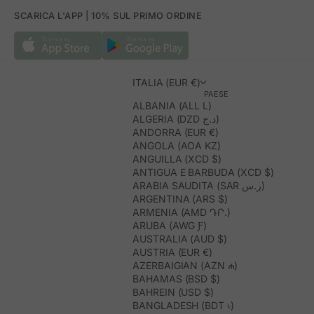
SCARICA L'APP | 10% SUL PRIMO ORDINE
ITALIA (EUR €)
PAESE
ALBANIA (ALL L)
ALGERIA (DZD د.ج)
ANDORRA (EUR €)
ANGOLA (AOA KZ)
ANGUILLA (XCD $)
ANTIGUA E BARBUDA (XCD $)
ARABIA SAUDITA (SAR ر.س)
ARGENTINA (ARS $)
ARMENIA (AMD ԴՐ.)
ARUBA (AWG Ƒ)
AUSTRALIA (AUD $)
AUSTRIA (EUR €)
AZERBAIGIAN (AZN ₼)
BAHAMAS (BSD $)
BAHREIN (USD $)
BANGLADESH (BDT ৳)