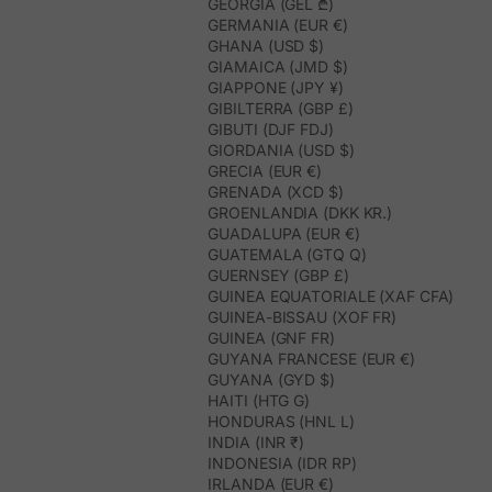
GEORGIA (GEL ₾)
GERMANIA (EUR €)
GHANA (USD $)
GIAMAICA (JMD $)
GIAPPONE (JPY ¥)
GIBILTERRA (GBP £)
GIBUTI (DJF FDJ)
GIORDANIA (USD $)
GRECIA (EUR €)
GRENADA (XCD $)
GROENLANDIA (DKK KR.)
GUADALUPA (EUR €)
GUATEMALA (GTQ Q)
GUERNSEY (GBP £)
GUINEA EQUATORIALE (XAF CFA)
GUINEA-BISSAU (XOF FR)
GUINEA (GNF FR)
GUYANA FRANCESE (EUR €)
GUYANA (GYD $)
HAITI (HTG G)
HONDURAS (HNL L)
INDIA (INR ₹)
INDONESIA (IDR RP)
IRLANDA (EUR €)