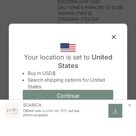
SVIZZERA (CHF CHF)
SÃO TOMÉ E PRÍNCIPE (STD DB)
TAIWAN (TWD $)
TANZANIA (TZS SH)
THAILANDIA (THB ฿)
TIMOR EST (USD $)
TOGO (XOF FR)
TONGA (TOP T$)
TRINIDAD E TOBAGO (TTD $)
TUNISIA (USD $)
Your location is set to
United
TURCHIA (TRY ₺)
States
TURKMENISTAN (USD $)
Change country/region
TUVALU (AUD $)
Buy in
USD$
UGANDA (UGX USH)
Search shipping options for
United
UNGHERIA (EUR €)
States
URUGUAY (UYU $U)
UZBEKISTAN (UZS SO'M)
Continue
Continue
VANUATU (VUV VT)
SCARICA
Change country/region and language
Cancel
VENEZUELA (USD $)
Ottieni uno
sconto del 10%
sul tuo
VIETNAM (VND ₫)
primo acquisto
WALLIS E FUTUNA (XPF FR)
ZAMBIA (ZMW K)
ZIMBABWE (USD $)
ESWATINI (SZL E)