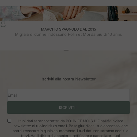
MARCHIO SPAGNOLO DAL 2015
Migliaia di donne indossano Polin et Moi da più di 10 anni.
Vai all'articolo 1
Vai all'articolo 2
Vai all'articolo 3
Iscriviti alla nostra Newsletter
Email
ISCRIVITI
I tuoi dati saranno trattati da POLÍN ET MOI S.L. Finalità: inviare
newsletter al tuo indirizzo email. Base giuridica: il tuo consenso, che
potrai revocare in qualsiasi momento. I tuoi dati non saranno ceduti a
terzi. Hai il diritto di accedere, rettificare e cancellare i tuoi