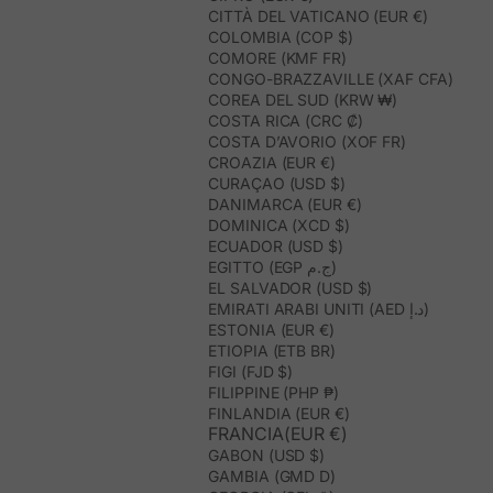
CITTÀ DEL VATICANO (EUR €)
COLOMBIA (COP $)
COMORE (KMF FR)
CONGO-BRAZZAVILLE (XAF CFA)
COREA DEL SUD (KRW ₩)
COSTA RICA (CRC ₡)
COSTA D’AVORIO (XOF FR)
CROAZIA (EUR €)
CURAÇAO (USD $)
DANIMARCA (EUR €)
DOMINICA (XCD $)
ECUADOR (USD $)
EGITTO (EGP ج.م)
EL SALVADOR (USD $)
EMIRATI ARABI UNITI (AED د.إ)
ESTONIA (EUR €)
ETIOPIA (ETB BR)
FIGI (FJD $)
FILIPPINE (PHP ₱)
FINLANDIA (EUR €)
FRANCIA(EUR €)
GABON (USD $)
GAMBIA (GMD D)