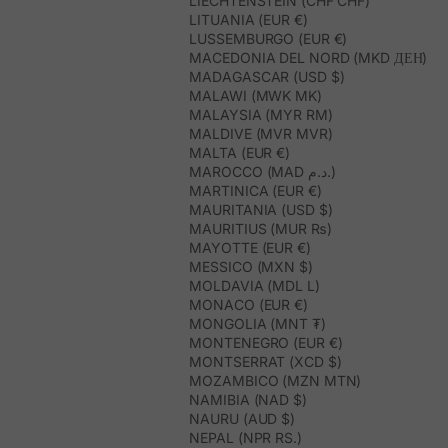
LIECHTENSTEIN (CHF CHF)
LITUANIA (EUR €)
LUSSEMBURGO (EUR €)
MACEDONIA DEL NORD (MKD ДЕН)
MADAGASCAR (USD $)
MALAWI (MWK MK)
MALAYSIA (MYR RM)
MALDIVE (MVR MVR)
MALTA (EUR €)
MAROCCO (MAD د.م.)
MARTINICA (EUR €)
MAURITANIA (USD $)
MAURITIUS (MUR ₨)
MAYOTTE (EUR €)
MESSICO (MXN $)
MOLDAVIA (MDL L)
MONACO (EUR €)
MONGOLIA (MNT ₮)
MONTENEGRO (EUR €)
MONTSERRAT (XCD $)
MOZAMBICO (MZN MTN)
NAMIBIA (NAD $)
NAURU (AUD $)
NEPAL (NPR RS.)