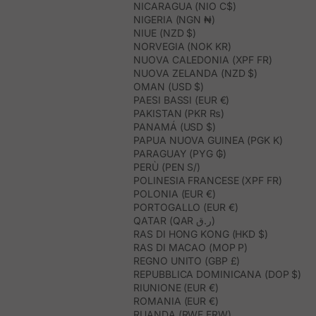
NICARAGUA (NIO C$)
NIGERIA (NGN ₦)
NIUE (NZD $)
NORVEGIA (NOK KR)
NUOVA CALEDONIA (XPF FR)
NUOVA ZELANDA (NZD $)
OMAN (USD $)
PAESI BASSI (EUR €)
PAKISTAN (PKR ₨)
PANAMÁ (USD $)
PAPUA NUOVA GUINEA (PGK K)
PARAGUAY (PYG ₲)
PERÙ (PEN S/)
POLINESIA FRANCESE (XPF FR)
POLONIA (EUR €)
PORTOGALLO (EUR €)
QATAR (QAR ر.ق)
RAS DI HONG KONG (HKD $)
RAS DI MACAO (MOP P)
REGNO UNITO (GBP £)
REPUBBLICA DOMINICANA (DOP $)
RIUNIONE (EUR €)
ROMANIA (EUR €)
RUANDA (RWF FRW)