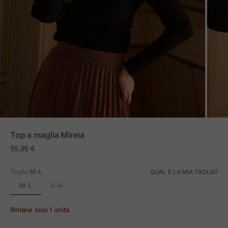
ZOOM
Top a maglia Mireia
Prezzo in offerta
55,95 €
Taglia:
M-L
QUAL È LA MIA TAGLIA?
M-L
S-M
Rimane solo 1 unità