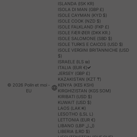
ISLANDA (ISK KR)
ISOLA DI MAN (GBP £)
ISOLE CAYMAN (KYD $)
ISOLE COOK (NZD $)
ISOLE FALKLAND (FKP £)
ISOLE FÆR ØER (DKK KR.)
ISOLE SALOMONE (SBD $)
ISOLE TURKS E CAICOS (USD $)
ISOLE VERGINI BRITANNICHE (USD
$)
ISRAELE (ILS ₪)
ITALIA (EUR €)
JERSEY (GBP £)
KAZAKISTAN (KZT ₸)
© 2026 Polín et moi -
KENYA (KES KSH)
EU
KIRGHIZISTAN (KGS SOM)
KIRIBATI (USD $)
KUWAIT (USD $)
LAOS (LAK ₭)
LESOTHO (LSL L)
LETTONIA (EUR €)
LIBANO (LBP ل.ل)
LIBERIA (LRD $)