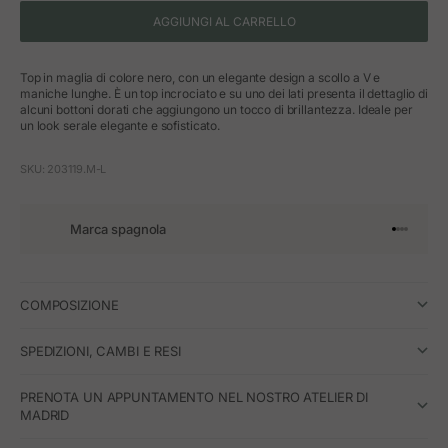
AGGIUNGI AL CARRELLO
Top in maglia di colore nero, con un elegante design a scollo a V e
maniche lunghe. È un top incrociato e su uno dei lati presenta il dettaglio di
alcuni bottoni dorati che aggiungono un tocco di brillantezza. Ideale per
un look serale elegante e sofisticato.
SKU: 203119.M-L
Marca spagnola
Vai all'art
Vai all'a
Vai all'a
Vai all'
COMPOSIZIONE
SPEDIZIONI, CAMBI E RESI
PRENOTA UN APPUNTAMENTO NEL NOSTRO ATELIER DI
MADRID