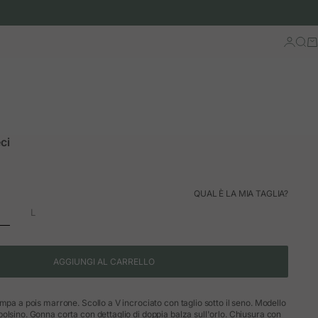
Accedi
Cerc
Ca
ci
QUAL È LA MIA TAGLIA?
L
AGGIUNGI AL CARRELLO
mpa a pois marrone. Scollo a V incrociato con taglio sotto il seno. Modello
olsino. Gonna corta con dettaglio di doppia balza sull'orlo. Chiusura con