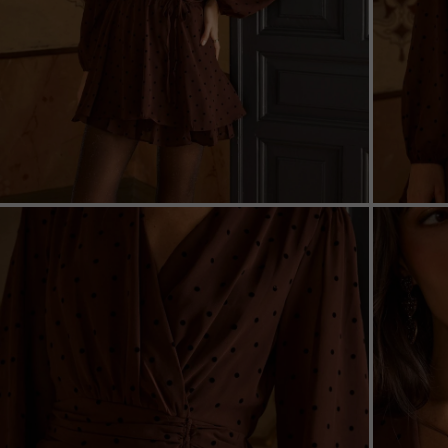
ZOOM
ZOO