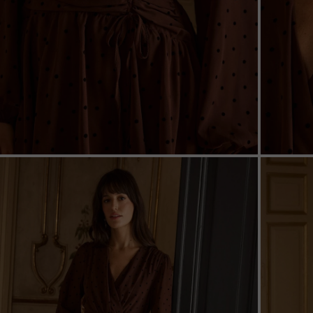
ZOOM
ZOO