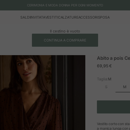
CERIMONIA E MODA DONNA PER OGNI MOMENTO
SALDI
INVITATA
VESTITI
CALZATURE
ACCESSORI
SPOSA
Il cestino è vuoto
CONTINUA A COMPRARE
Abito a pois Ce
Prezzo in offerta
69,95 €
Taglia:
M
M
S
Vestito corto con sta
a manica lunga con p