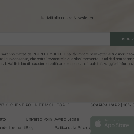
Iscriviti alla nostra Newsletter
ISCRIV
ti saranno trattati da POLÍN ET MOI S.L. Finalità: inviare newsletter al tuo indirizzo
ca: il tuo consenso, che potrai revocare in qualsiasi momento. I tuoi dati non saran
erzi. Hai il diritto di accedere, rettificare e cancellare i tuoi dati.
Maggiori informaz
IZIO CLIENTI
POLÍN ET MOI
LEGALE
SCARICA L'APP | 10%
atto
Universo Polín
Avviso Legale
nde frequenti
Blog
Politica sulla Privacy