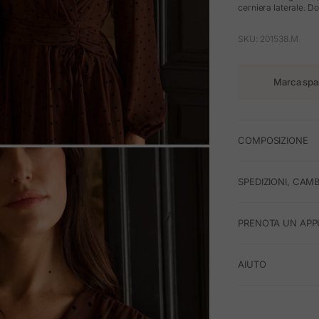
cerniera laterale. Do
SKU: 201538.M
Marca spa
COMPOSIZIONE
M
SPEDIZIONI, CAMB
PRENOTA UN APP
AIUTO