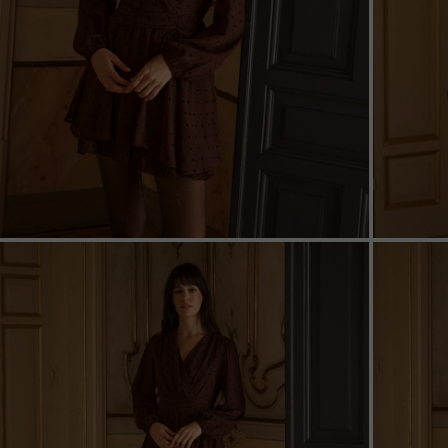
ZOOM
ZOO