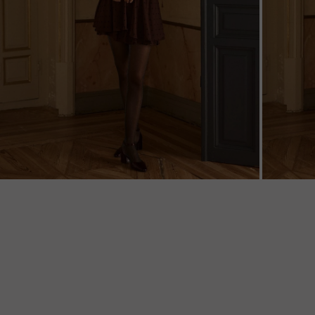
ZOOM
ZOO