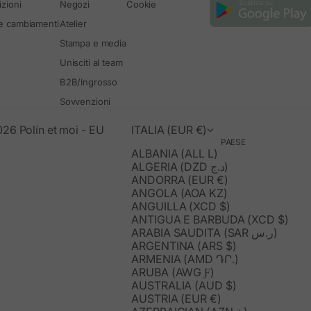
zioni
Negozi
Cookie
 e cambiamenti
Atelier
Stampa e media
Unisciti al team
B2B/Ingrosso
Sovvenzioni
26 Polín et moi - EU
ITALIA (EUR €)
PAESE
ALBANIA (ALL L)
ALGERIA (DZD د.ج)
ANDORRA (EUR €)
ANGOLA (AOA KZ)
ANGUILLA (XCD $)
ANTIGUA E BARBUDA (XCD $)
ARABIA SAUDITA (SAR ر.س)
ARGENTINA (ARS $)
ARMENIA (AMD ԴՐ.)
ARUBA (AWG Ƒ)
AUSTRALIA (AUD $)
AUSTRIA (EUR €)