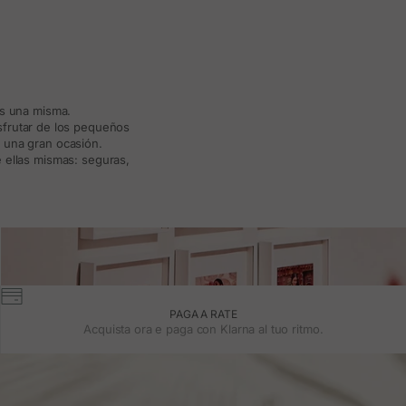
ás una misma.
isfrutar de los pequeños
a una gran ocasión.
 ellas mismas: seguras,
PAGA A RATE
Acquista ora e paga con Klarna al tuo ritmo.