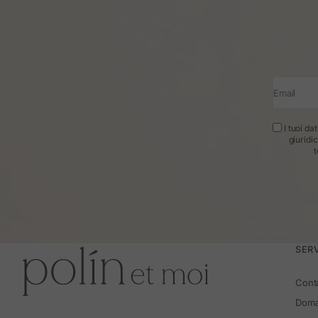
Email
I tuoi da
giuridi
t
SERV
Cont
Doma