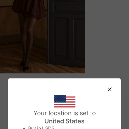
M
Change country/region
Your location is set to
United States
Buy in
USD$