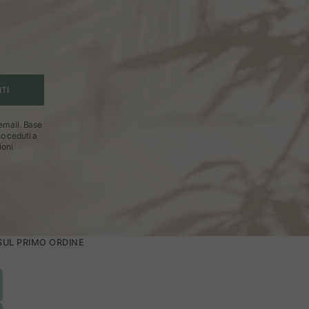
ITI
 email. Base
no ceduti a
ioni
 SUL PRIMO ORDINE