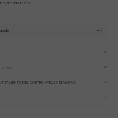
tato di fodera interna.
gnola
Vai all'articol
Vai all'artico
Vai all'artic
Vai all'arti
I E RESI
UNTAMENTO NEL NOSTRO ATELIER DI MADRID