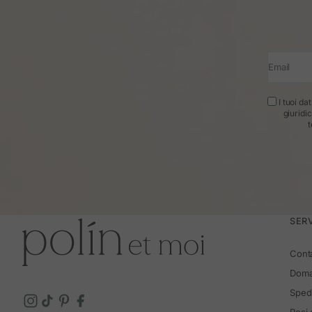
Email
I tuoi da
giuridi
t
SERV
Cont
Doma
Spedi
Resi