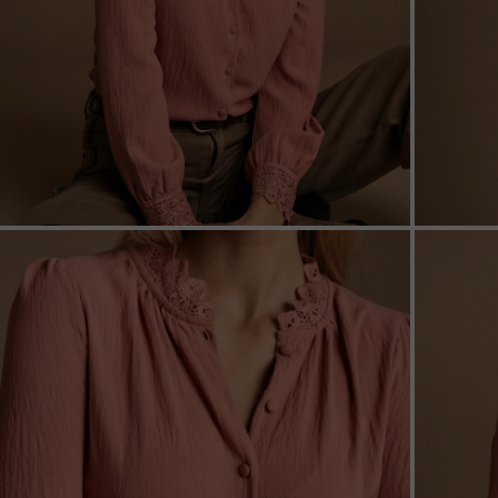
ZOOM
ZOO