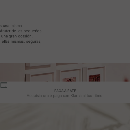
ás una misma.
isfrutar de los pequeños
a una gran ocasión.
 ellas mismas: seguras,
PAGA A RATE
Acquista ora e paga con Klarna al tuo ritmo.