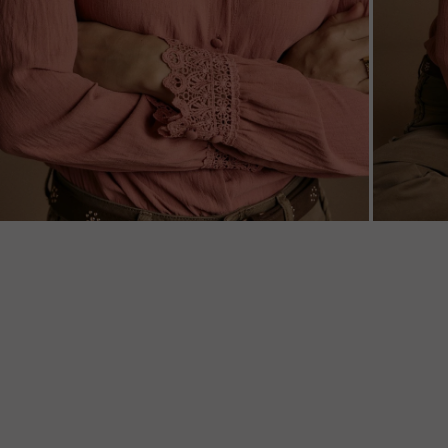
ZOOM
ZOO