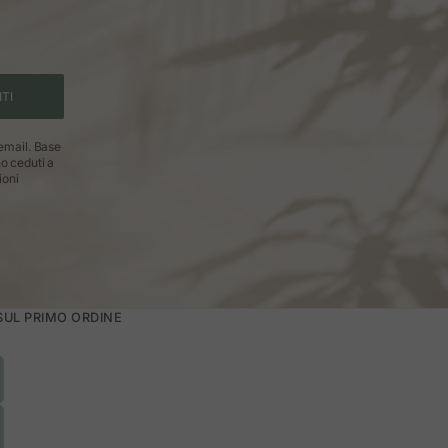
ITI
 email. Base
no ceduti a
ioni
 SUL PRIMO ORDINE