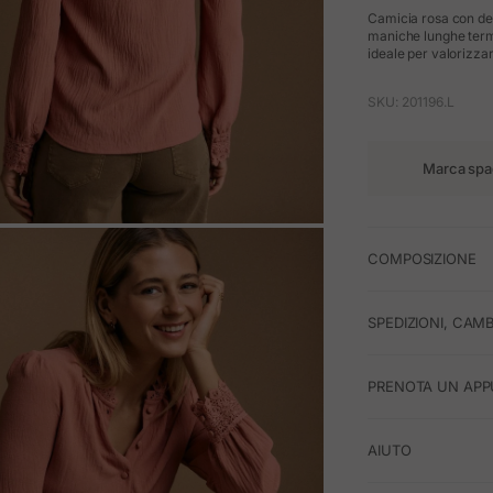
Camicia rosa con deli
maniche lunghe termi
ideale per valorizzare
SKU: 201196.L
Marca spa
M
COMPOSIZIONE
SPEDIZIONI, CAMB
PRENOTA UN APP
AIUTO