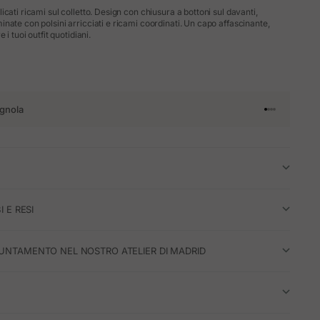
cati ricami sul colletto. Design con chiusura a bottoni sul davanti,
nate con polsini arricciati e ricami coordinati. Un capo affascinante,
 i tuoi outfit quotidiani.
gnola
Vai all'articol
Vai all'artico
Vai all'artic
Vai all'arti
I E RESI
UNTAMENTO NEL NOSTRO ATELIER DI MADRID