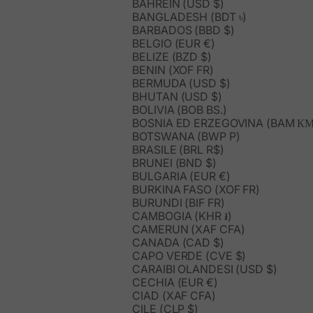
BAHREIN (USD $)
BANGLADESH (BDT ৳)
BARBADOS (BBD $)
BELGIO (EUR €)
BELIZE (BZD $)
BENIN (XOF FR)
BERMUDA (USD $)
BHUTAN (USD $)
BOLIVIA (BOB BS.)
BOSNIA ED ERZEGOVINA (BAM КМ
BOTSWANA (BWP P)
BRASILE (BRL R$)
BRUNEI (BND $)
BULGARIA (EUR €)
BURKINA FASO (XOF FR)
BURUNDI (BIF FR)
CAMBOGIA (KHR ៛)
CAMERUN (XAF CFA)
CANADA (CAD $)
CAPO VERDE (CVE $)
CARAIBI OLANDESI (USD $)
CECHIA (EUR €)
CIAD (XAF CFA)
CILE (CLP $)