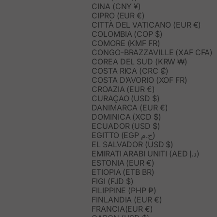
CINA (CNY ¥)
CIPRO (EUR €)
CITTÀ DEL VATICANO (EUR €)
COLOMBIA (COP $)
COMORE (KMF FR)
CONGO-BRAZZAVILLE (XAF CFA)
COREA DEL SUD (KRW ₩)
COSTA RICA (CRC ₡)
COSTA D’AVORIO (XOF FR)
CROAZIA (EUR €)
CURAÇAO (USD $)
DANIMARCA (EUR €)
DOMINICA (XCD $)
ECUADOR (USD $)
EGITTO (EGP ج.م)
EL SALVADOR (USD $)
EMIRATI ARABI UNITI (AED د.إ)
ESTONIA (EUR €)
ETIOPIA (ETB BR)
FIGI (FJD $)
FILIPPINE (PHP ₱)
FINLANDIA (EUR €)
FRANCIA(EUR €)