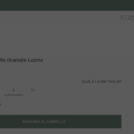
Accedi
Cerc
Ca
llo ricamato Luzma
QUAL È LA MIA TAGLIA?
L
XL
à
AGGIUNGI AL CARRELLO