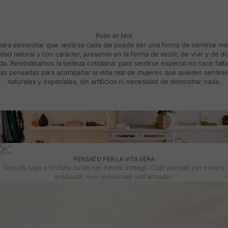
Polín et Moi
 para demostrar que vestirse cada día puede ser una forma de sentirse m
d natural y con carácter, presente en la forma de vestir, de vivir y de d
a. Reivindicamos la belleza cotidiana: para sentirse especial no hace falt
s pensadas para acompañar la vida real de mujeres que quieren sentirse
naturales y especiales, sin artificios ni necesidad de demostrar nada.
PENSATO PER LA VITA VERA
Tessuti, tagli e finiture curati nei minimi dettagli. Capi pensati per essere
indossati, non conservati nell'armadio.