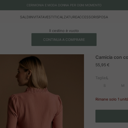
CERIMONIA E MODA DONNA PER OGNI MOMENTO
SALDI
INVITATA
VESTITI
CALZATURE
ACCESSORI
SPOSA
Il cestino è vuoto
CONTINUA A COMPRARE
Camicia con co
Prezzo in offerta
55,95 €
Taglia:
L
S
M
Rimane solo 1 unit