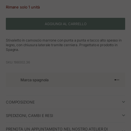
Rimane solo 1 unità
AGGIUNGI AL CARRELLO
Stivaletto in camoscio marrone con punta a punta e tacco alto spesso in
legno, con chiusura laterale tramite cerniera. Progettato e prodotto in
Spagna.
SKU: 198002.36
Marca spagnola
Vai all'art
Vai all'a
Vai all'a
Vai all'
COMPOSIZIONE
SPEDIZIONI, CAMBI E RESI
PRENOTA UN APPUNTAMENTO NEL NOSTRO ATELIER DI