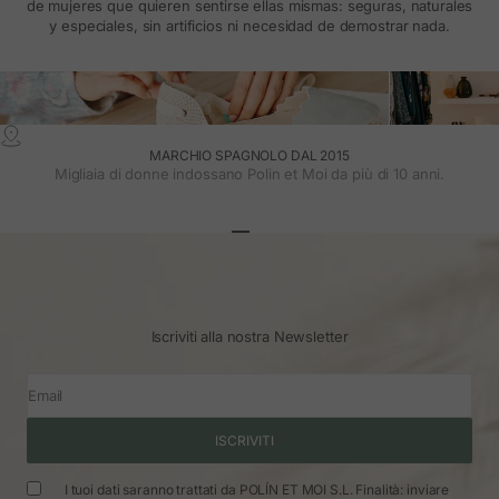
de mujeres que quieren sentirse ellas mismas: seguras, naturales
y especiales, sin artificios ni necesidad de demostrar nada.
MARCHIO SPAGNOLO DAL 2015
Migliaia di donne indossano Polin et Moi da più di 10 anni.
Vai all'articolo 1
Vai all'articolo 2
Vai all'articolo 3
Iscriviti alla nostra Newsletter
Email
ISCRIVITI
I tuoi dati saranno trattati da POLÍN ET MOI S.L. Finalità: inviare