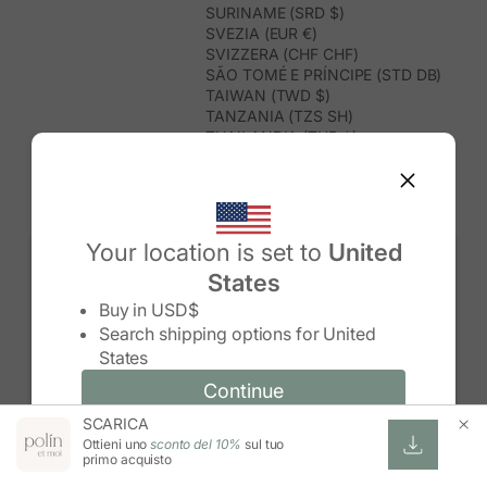
SURINAME (SRD $)
SVEZIA (EUR €)
SVIZZERA (CHF CHF)
SÃO TOMÉ E PRÍNCIPE (STD DB)
TAIWAN (TWD $)
TANZANIA (TZS SH)
THAILANDIA (THB ฿)
TIMOR EST (USD $)
TOGO (XOF FR)
TONGA (TOP T$)
TRINIDAD E TOBAGO (TTD $)
TUNISIA (USD $)
Your location is set to
United
TURCHIA (TRY ₺)
States
TURKMENISTAN (USD $)
Change country/region
TUVALU (AUD $)
Buy in
USD$
UGANDA (UGX USH)
Search shipping options for
United
UNGHERIA (EUR €)
States
URUGUAY (UYU $U)
UZBEKISTAN (UZS SO'M)
Continue
Continue
VANUATU (VUV VT)
SCARICA
Change country/region and language
Cancel
VENEZUELA (USD $)
Ottieni uno
sconto del 10%
sul tuo
VIETNAM (VND ₫)
primo acquisto
WALLIS E FUTUNA (XPF FR)