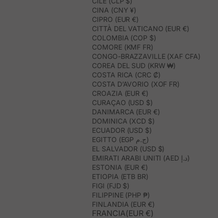
CILE (CLP $)
CINA (CNY ¥)
CIPRO (EUR €)
CITTÀ DEL VATICANO (EUR €)
COLOMBIA (COP $)
COMORE (KMF FR)
CONGO-BRAZZAVILLE (XAF CFA)
COREA DEL SUD (KRW ₩)
COSTA RICA (CRC ₡)
COSTA D’AVORIO (XOF FR)
CROAZIA (EUR €)
CURAÇAO (USD $)
DANIMARCA (EUR €)
DOMINICA (XCD $)
ECUADOR (USD $)
EGITTO (EGP ج.م)
EL SALVADOR (USD $)
EMIRATI ARABI UNITI (AED د.إ)
ESTONIA (EUR €)
ETIOPIA (ETB BR)
FIGI (FJD $)
FILIPPINE (PHP ₱)
FINLANDIA (EUR €)
FRANCIA(EUR €)