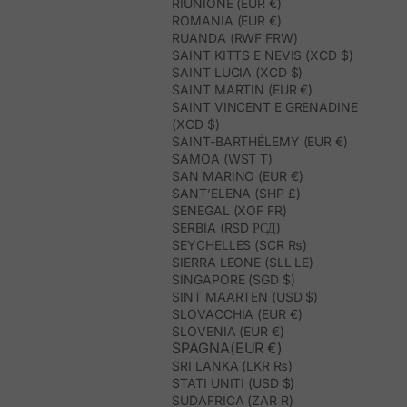
RIUNIONE (EUR €)
ROMANIA (EUR €)
RUANDA (RWF FRW)
SAINT KITTS E NEVIS (XCD $)
SAINT LUCIA (XCD $)
SAINT MARTIN (EUR €)
SAINT VINCENT E GRENADINE
(XCD $)
SAINT-BARTHÉLEMY (EUR €)
SAMOA (WST T)
SAN MARINO (EUR €)
SANT’ELENA (SHP £)
SENEGAL (XOF FR)
SERBIA (RSD РСД)
SEYCHELLES (SCR ₨)
SIERRA LEONE (SLL LE)
SINGAPORE (SGD $)
SINT MAARTEN (USD $)
SLOVACCHIA (EUR €)
SLOVENIA (EUR €)
SPAGNA(EUR €)
SRI LANKA (LKR ₨)
STATI UNITI (USD $)
SUDAFRICA (ZAR R)