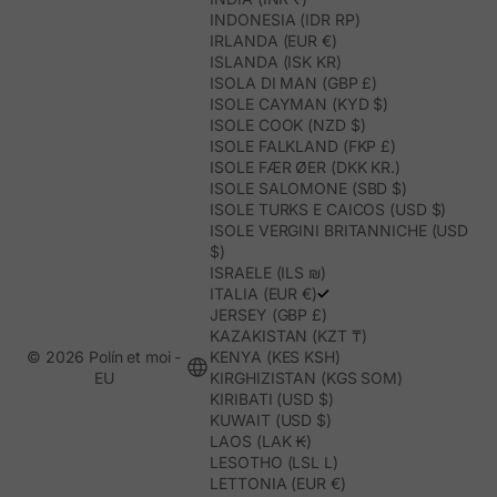
INDONESIA (IDR RP)
IRLANDA (EUR €)
ISLANDA (ISK KR)
ISOLA DI MAN (GBP £)
ISOLE CAYMAN (KYD $)
ISOLE COOK (NZD $)
ISOLE FALKLAND (FKP £)
ISOLE FÆR ØER (DKK KR.)
ISOLE SALOMONE (SBD $)
ISOLE TURKS E CAICOS (USD $)
ISOLE VERGINI BRITANNICHE (USD
$)
ISRAELE (ILS ₪)
ITALIA (EUR €)
JERSEY (GBP £)
KAZAKISTAN (KZT ₸)
© 2026 Polín et moi -
KENYA (KES KSH)
EU
KIRGHIZISTAN (KGS SOM)
KIRIBATI (USD $)
KUWAIT (USD $)
LAOS (LAK ₭)
LESOTHO (LSL L)
LETTONIA (EUR €)