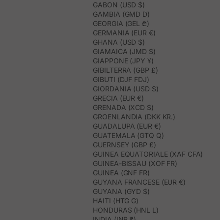
GABON (USD $)
GAMBIA (GMD D)
GEORGIA (GEL ₾)
GERMANIA (EUR €)
GHANA (USD $)
GIAMAICA (JMD $)
GIAPPONE (JPY ¥)
GIBILTERRA (GBP £)
GIBUTI (DJF FDJ)
GIORDANIA (USD $)
GRECIA (EUR €)
GRENADA (XCD $)
GROENLANDIA (DKK KR.)
GUADALUPA (EUR €)
GUATEMALA (GTQ Q)
GUERNSEY (GBP £)
GUINEA EQUATORIALE (XAF CFA)
GUINEA-BISSAU (XOF FR)
GUINEA (GNF FR)
GUYANA FRANCESE (EUR €)
GUYANA (GYD $)
HAITI (HTG G)
HONDURAS (HNL L)
INDIA (INR ₹)