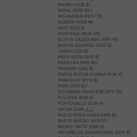
NAURU (AUD $)
NEPAL (NPR RS.)
NICARAGUA (NIO C$)
NIGERIA (NGN ₦)
NIUE (NZD $)
NORVEGIA (NOK KR)
NUOVA CALEDONIA (XPF FR)
NUOVA ZELANDA (NZD $)
OMAN (USD $)
PAESI BASSI (EUR €)
PAKISTAN (PKR ₨)
PANAMÁ (USD $)
PAPUA NUOVA GUINEA (PGK K)
PARAGUAY (PYG ₲)
PERÙ (PEN S/)
POLINESIA FRANCESE (XPF FR)
POLONIA (EUR €)
PORTOGALLO (EUR €)
QATAR (QAR ر.ق)
RAS DI HONG KONG (HKD $)
RAS DI MACAO (MOP P)
REGNO UNITO (GBP £)
REPUBBLICA DOMINICANA (DOP $)