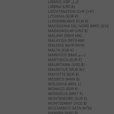
LIBANO (LBP ل.ل)
LIBERIA (LRD $)
LIECHTENSTEIN (CHF CHF)
LITUANIA (EUR €)
LUSSEMBURGO (EUR €)
MACEDONIA DEL NORD (MKD ДЕН)
MADAGASCAR (USD $)
MALAWI (MWK MK)
MALAYSIA (MYR RM)
MALDIVE (MVR MVR)
MALTA (EUR €)
MAROCCO (MAD د.م.)
MARTINICA (EUR €)
MAURITANIA (USD $)
MAURITIUS (MUR ₨)
MAYOTTE (EUR €)
MESSICO (MXN $)
MOLDAVIA (MDL L)
MONACO (EUR €)
MONGOLIA (MNT ₮)
MONTENEGRO (EUR €)
MONTSERRAT (XCD $)
MOZAMBICO (MZN MTN)
NAMIBIA (NAD $)