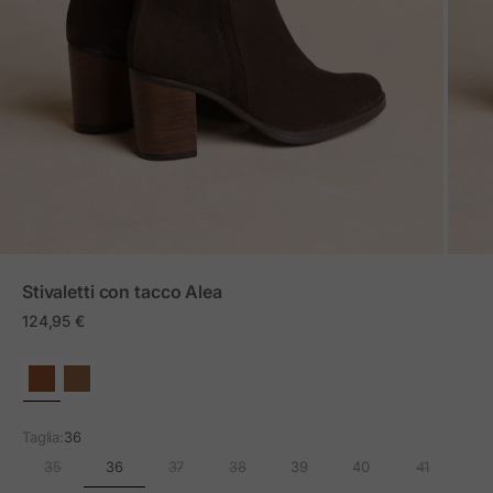
ZOOM
Stivaletti con tacco Alea
Prezzo in offerta
124,95 €
Taglia:
36
36
35
37
38
39
40
41