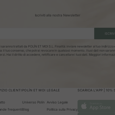
Iscriviti alla nostra Newsletter
ISCRIV
ti saranno trattati da POLÍN ET MOI S.L. Finalità: inviare newsletter al tuo indirizzo
ca: il tuo consenso, che potrai revocare in qualsiasi momento. I tuoi dati non saran
erzi. Hai il diritto di accedere, rettificare e cancellare i tuoi dati.
Maggiori informaz
IZIO CLIENTI
POLÍN ET MOI
LEGALE
SCARICA L'APP | 10%
atto
Universo Polín
Avviso Legale
nde frequenti
Blog
Politica sulla Privacy