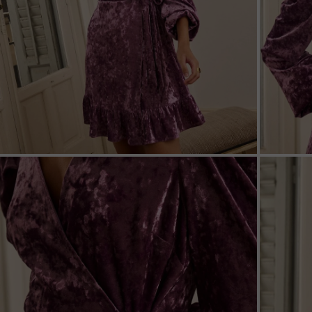
ZOOM
ZOO