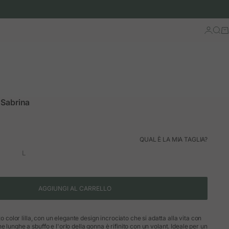
Accedi
Cerc
Ca
 Sabrina
QUAL È LA MIA TAGLIA?
L
AGGIUNGI AL CARRELLO
to color lilla, con un elegante design incrociato che si adatta alla vita con
 lunghe a sbuffo e l'orlo della gonna è rifinito con un volant. Ideale per un