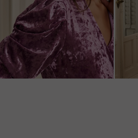
ZOOM
ZOO