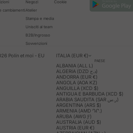
zioni
Negozi
Cookie
 e cambiamenti
Atelier
Stampa e media
Unisciti al team
B2B/Ingrosso
Sovvenzioni
26 Polín et moi - EU
ITALIA (EUR €)
PAESE
ALBANIA (ALL L)
ALGERIA (DZD د.ج)
ANDORRA (EUR €)
ANGOLA (AOA KZ)
ANGUILLA (XCD $)
ANTIGUA E BARBUDA (XCD $)
ARABIA SAUDITA (SAR ر.س)
ARGENTINA (ARS $)
ARMENIA (AMD ԴՐ.)
ARUBA (AWG Ƒ)
AUSTRALIA (AUD $)
AUSTRIA (EUR €)