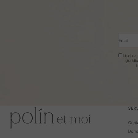
Email
I tuoi da
giuridi
t
SERV
Cont
Doma