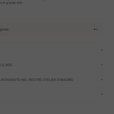
e di grande stile.
gnola
Vai all'articol
Vai all'artico
Vai all'artic
Vai all'arti
I E RESI
UNTAMENTO NEL NOSTRO ATELIER DI MADRID