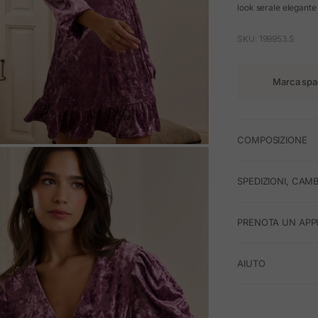
look serale elegante 
SKU: 199953.S
Marca spa
COMPOSIZIONE
M
SPEDIZIONI, CAMB
PRENOTA UN APP
AIUTO