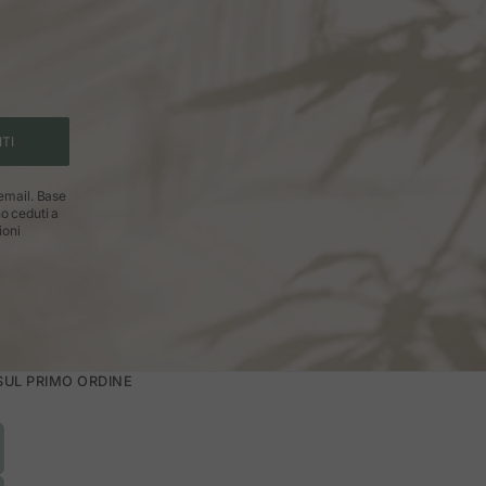
ITI
 email. Base
no ceduti a
ioni
 SUL PRIMO ORDINE