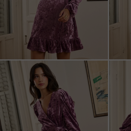
ZOOM
ZOO