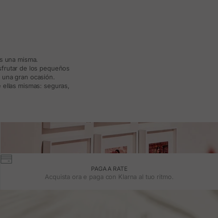
ás una misma.
isfrutar de los pequeños
a una gran ocasión.
 ellas mismas: seguras,
PAGA A RATE
Acquista ora e paga con Klarna al tuo ritmo.