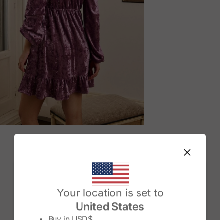
M
Change country/region
Your location is set to
United States
Buy in
USD$