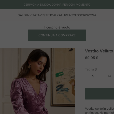
CERIMONIA E MODA DONNA PER OGNI MOMENTO
SALDI
INVITATA
VESTITI
CALZATURE
ACCESSORI
SPOSA
Il cestino è vuoto
CONTINUA A COMPRARE
Vestito Velluto
Prezzo in offerta
69,95 €
Taglia:
S
S
M
Vestito corto in vellu
un fiocco. Ha maniche