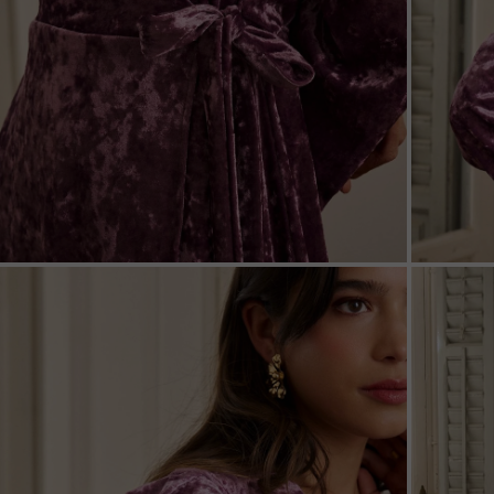
ZOOM
ZOO