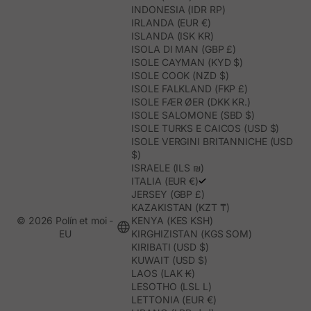
INDONESIA (IDR RP)
IRLANDA (EUR €)
ISLANDA (ISK KR)
ISOLA DI MAN (GBP £)
ISOLE CAYMAN (KYD $)
ISOLE COOK (NZD $)
ISOLE FALKLAND (FKP £)
ISOLE FÆR ØER (DKK KR.)
ISOLE SALOMONE (SBD $)
ISOLE TURKS E CAICOS (USD $)
ISOLE VERGINI BRITANNICHE (USD
$)
ISRAELE (ILS ₪)
ITALIA (EUR €)
JERSEY (GBP £)
KAZAKISTAN (KZT ₸)
© 2026 Polín et moi -
KENYA (KES KSH)
EU
KIRGHIZISTAN (KGS SOM)
KIRIBATI (USD $)
KUWAIT (USD $)
LAOS (LAK ₭)
LESOTHO (LSL L)
LETTONIA (EUR €)