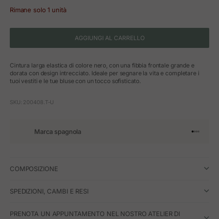
Rimane solo 1 unità
AGGIUNGI AL CARRELLO
Cintura larga elastica di colore nero, con una fibbia frontale grande e
dorata con design intrecciato. Ideale per segnare la vita e completare i
tuoi vestiti e le tue bluse con un tocco sofisticato.
SKU: 200408.T-U
Marca spagnola
Vai all'art
Vai all'a
Vai all'a
Vai all'
COMPOSIZIONE
SPEDIZIONI, CAMBI E RESI
PRENOTA UN APPUNTAMENTO NEL NOSTRO ATELIER DI