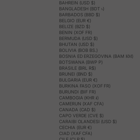
BAHREIN (USD $)
BANGLADESH (BDT ৳)
BARBADOS (BBD $)
BELGIO (EUR €)
BELIZE (BZD $)
BENIN (XOF FR)
BERMUDA (USD $)
BHUTAN (USD $)
BOLIVIA (BOB BS.)
BOSNIA ED ERZEGOVINA (BAM КМ)
BOTSWANA (BWP P)
BRASILE (BRL R$)
BRUNEI (BND $)
BULGARIA (EUR €)
BURKINA FASO (XOF FR)
BURUNDI (BIF FR)
CAMBOGIA (KHR ៛)
CAMERUN (XAF CFA)
CANADA (CAD $)
CAPO VERDE (CVE $)
CARAIBI OLANDESI (USD $)
CECHIA (EUR €)
CIAD (XAF CFA)
CILE (CLP $)