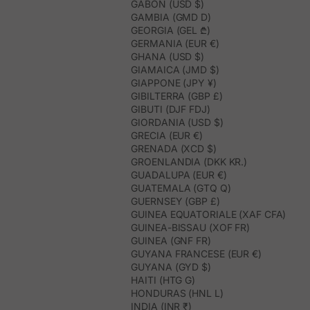
GABON (USD $)
GAMBIA (GMD D)
GEORGIA (GEL ₾)
GERMANIA (EUR €)
GHANA (USD $)
GIAMAICA (JMD $)
GIAPPONE (JPY ¥)
GIBILTERRA (GBP £)
GIBUTI (DJF FDJ)
GIORDANIA (USD $)
GRECIA (EUR €)
GRENADA (XCD $)
GROENLANDIA (DKK KR.)
GUADALUPA (EUR €)
GUATEMALA (GTQ Q)
GUERNSEY (GBP £)
GUINEA EQUATORIALE (XAF CFA)
GUINEA-BISSAU (XOF FR)
GUINEA (GNF FR)
GUYANA FRANCESE (EUR €)
GUYANA (GYD $)
HAITI (HTG G)
HONDURAS (HNL L)
INDIA (INR ₹)