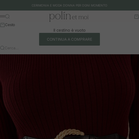
Vai al contenuto
CERIMONIA E MODA DONNA PER OGNI MOMENTO
Polín et moi - EU
Cerca
Ca
Menu
Cesto
Il cestino è vuoto
CONTINUA A COMPRARE
Cerca…