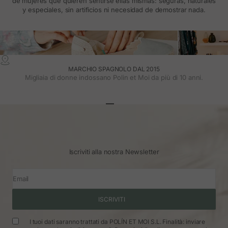
de mujeres que quieren sentirse ellas mismas: seguras, naturales
y especiales, sin artificios ni necesidad de demostrar nada.
MARCHIO SPAGNOLO DAL 2015
Migliaia di donne indossano Polin et Moi da più di 10 anni.
Vai all'articolo 1
Vai all'articolo 2
Vai all'articolo 3
Iscriviti alla nostra Newsletter
Email
ISCRIVITI
I tuoi dati saranno trattati da POLÍN ET MOI S.L. Finalità: inviare