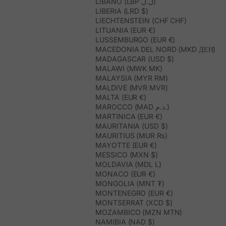
LIBANO (LBP ل.ل)
LIBERIA (LRD $)
LIECHTENSTEIN (CHF CHF)
LITUANIA (EUR €)
LUSSEMBURGO (EUR €)
MACEDONIA DEL NORD (MKD ДЕН)
MADAGASCAR (USD $)
MALAWI (MWK MK)
MALAYSIA (MYR RM)
MALDIVE (MVR MVR)
MALTA (EUR €)
MAROCCO (MAD د.م.)
MARTINICA (EUR €)
MAURITANIA (USD $)
MAURITIUS (MUR ₨)
MAYOTTE (EUR €)
MESSICO (MXN $)
MOLDAVIA (MDL L)
MONACO (EUR €)
MONGOLIA (MNT ₮)
MONTENEGRO (EUR €)
MONTSERRAT (XCD $)
MOZAMBICO (MZN MTN)
NAMIBIA (NAD $)