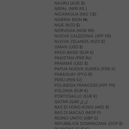
NAURU (AUD $)
NEPAL (NPR RS.)
NICARAGUA (NIO C$)
NIGERIA (NGN ₦)
NIUE (NZD $)
NORVEGIA (NOK KR)
NUOVA CALEDONIA (XPF FR)
NUOVA ZELANDA (NZD $)
OMAN (USD $)
PAESI BASSI (EUR €)
PAKISTAN (PKR ₨)
PANAMÁ (USD $)
PAPUA NUOVA GUINEA (PGK K)
PARAGUAY (PYG ₲)
PERÙ (PEN S/)
POLINESIA FRANCESE (XPF FR)
POLONIA (EUR €)
PORTOGALLO (EUR €)
QATAR (QAR ر.ق)
RAS DI HONG KONG (HKD $)
RAS DI MACAO (MOP P)
REGNO UNITO (GBP £)
REPUBBLICA DOMINICANA (DOP $)
RIUNIONE (EUR €)