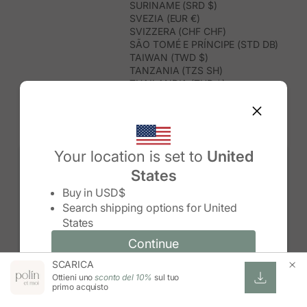
SURINAME (SRD $)
SVEZIA (EUR €)
SVIZZERA (CHF CHF)
SÃO TOMÉ E PRÍNCIPE (STD DB)
TAIWAN (TWD $)
TANZANIA (TZS SH)
THAILANDIA (THB ฿)
TIMOR EST (USD $)
TOGO (XOF FR)
TONGA (TOP T$)
TRINIDAD E TOBAGO (TTD $)
TUNISIA (USD $)
Your location is set to
United
TURCHIA (TRY ₺)
States
TURKMENISTAN (USD $)
Change country/region
TUVALU (AUD $)
Buy in
USD$
UGANDA (UGX USH)
Search shipping options for
United
UNGHERIA (EUR €)
States
URUGUAY (UYU $U)
UZBEKISTAN (UZS SO'M)
Continue
Continue
VANUATU (VUV VT)
SCARICA
Change country/region and language
Cancel
VENEZUELA (USD $)
Ottieni uno
sconto del 10%
sul tuo
VIETNAM (VND ₫)
primo acquisto
WALLIS E FUTUNA (XPF FR)
ZAMBIA (ZMW K)