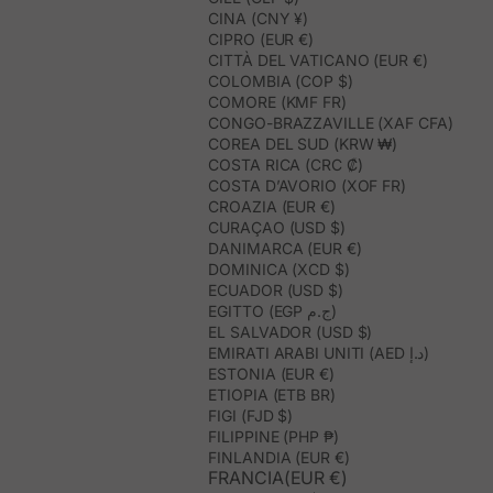
CINA (CNY ¥)
CIPRO (EUR €)
CITTÀ DEL VATICANO (EUR €)
COLOMBIA (COP $)
COMORE (KMF FR)
CONGO-BRAZZAVILLE (XAF CFA)
COREA DEL SUD (KRW ₩)
COSTA RICA (CRC ₡)
COSTA D’AVORIO (XOF FR)
CROAZIA (EUR €)
CURAÇAO (USD $)
DANIMARCA (EUR €)
DOMINICA (XCD $)
ECUADOR (USD $)
EGITTO (EGP ج.م)
EL SALVADOR (USD $)
EMIRATI ARABI UNITI (AED د.إ)
ESTONIA (EUR €)
ETIOPIA (ETB BR)
FIGI (FJD $)
FILIPPINE (PHP ₱)
FINLANDIA (EUR €)
FRANCIA(EUR €)