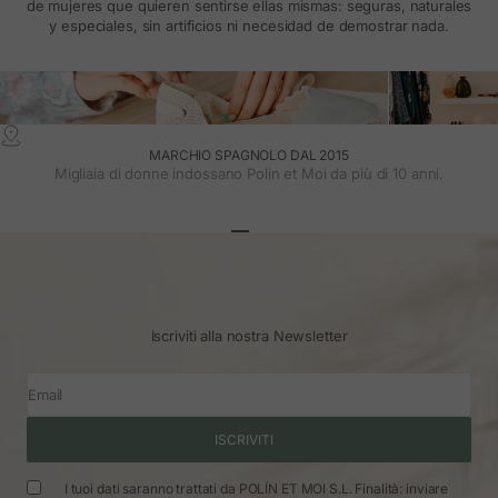
de mujeres que quieren sentirse ellas mismas: seguras, naturales
y especiales, sin artificios ni necesidad de demostrar nada.
MARCHIO SPAGNOLO DAL 2015
Migliaia di donne indossano Polin et Moi da più di 10 anni.
Vai all'articolo 1
Vai all'articolo 2
Vai all'articolo 3
Iscriviti alla nostra Newsletter
Email
ISCRIVITI
I tuoi dati saranno trattati da POLÍN ET MOI S.L. Finalità: inviare