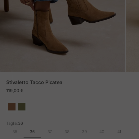
ZOOM
Stivaletto Tacco Picatea
Prezzo in offerta
119,00 €
Taglia:
36
36
35
37
38
39
40
41