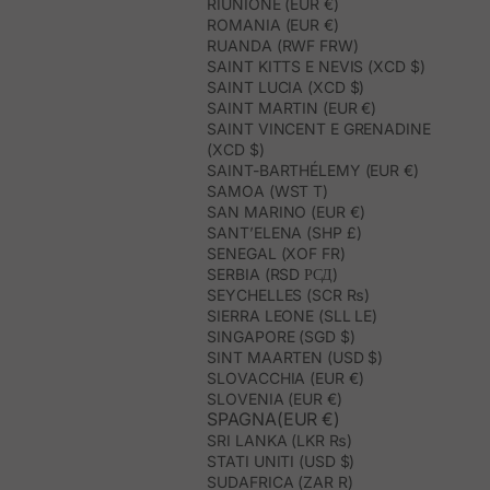
RIUNIONE (EUR €)
ROMANIA (EUR €)
RUANDA (RWF FRW)
SAINT KITTS E NEVIS (XCD $)
SAINT LUCIA (XCD $)
SAINT MARTIN (EUR €)
SAINT VINCENT E GRENADINE
(XCD $)
SAINT-BARTHÉLEMY (EUR €)
SAMOA (WST T)
SAN MARINO (EUR €)
SANT’ELENA (SHP £)
SENEGAL (XOF FR)
SERBIA (RSD РСД)
SEYCHELLES (SCR ₨)
SIERRA LEONE (SLL LE)
SINGAPORE (SGD $)
SINT MAARTEN (USD $)
SLOVACCHIA (EUR €)
SLOVENIA (EUR €)
SPAGNA(EUR €)
SRI LANKA (LKR ₨)
STATI UNITI (USD $)
SUDAFRICA (ZAR R)