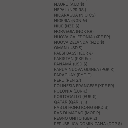
NAURU (AUD $)
NEPAL (NPR RS.)
NICARAGUA (NIO C$)
NIGERIA (NGN ₦)
NIUE (NZD $)
NORVEGIA (NOK KR)
NUOVA CALEDONIA (XPF FR)
NUOVA ZELANDA (NZD $)
OMAN (USD $)
PAESI BASSI (EUR €)
PAKISTAN (PKR ₨)
PANAMÁ (USD $)
PAPUA NUOVA GUINEA (PGK K)
PARAGUAY (PYG ₲)
PERÙ (PEN S/)
POLINESIA FRANCESE (XPF FR)
POLONIA (EUR €)
PORTOGALLO (EUR €)
QATAR (QAR ر.ق)
RAS DI HONG KONG (HKD $)
RAS DI MACAO (MOP P)
REGNO UNITO (GBP £)
REPUBBLICA DOMINICANA (DOP $)