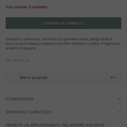
Solo quedan 3 unidades
AGGIUNGI AL CARRELLO
Stivaletti in pelle color cammello con gambale medio, design dritto e
tacco largo di altezza moderata che offre stabilità e comfort. Progettato e
prodotto in Spagna.
SKU: 198505.36
Marca spagnola
Vai all'art
Vai all'a
Vai all'a
Vai all'
COMPOSIZIONE
SPEDIZIONI, CAMBI E RESI
PRENOTA UN APPUNTAMENTO NEL NOSTRO ATELIER DI