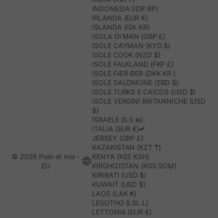
INDONESIA (IDR RP)
IRLANDA (EUR €)
ISLANDA (ISK KR)
ISOLA DI MAN (GBP £)
ISOLE CAYMAN (KYD $)
ISOLE COOK (NZD $)
ISOLE FALKLAND (FKP £)
ISOLE FÆR ØER (DKK KR.)
ISOLE SALOMONE (SBD $)
ISOLE TURKS E CAICOS (USD $)
ISOLE VERGINI BRITANNICHE (USD
$)
ISRAELE (ILS ₪)
ITALIA (EUR €)
JERSEY (GBP £)
KAZAKISTAN (KZT ₸)
© 2026 Polín et moi -
KENYA (KES KSH)
EU
KIRGHIZISTAN (KGS SOM)
KIRIBATI (USD $)
KUWAIT (USD $)
LAOS (LAK ₭)
LESOTHO (LSL L)
LETTONIA (EUR €)