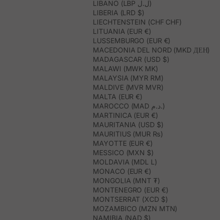
LIBANO (LBP ل.ل)
LIBERIA (LRD $)
LIECHTENSTEIN (CHF CHF)
LITUANIA (EUR €)
LUSSEMBURGO (EUR €)
MACEDONIA DEL NORD (MKD ДЕН)
MADAGASCAR (USD $)
MALAWI (MWK MK)
MALAYSIA (MYR RM)
MALDIVE (MVR MVR)
MALTA (EUR €)
MAROCCO (MAD د.م.)
MARTINICA (EUR €)
MAURITANIA (USD $)
MAURITIUS (MUR ₨)
MAYOTTE (EUR €)
MESSICO (MXN $)
MOLDAVIA (MDL L)
MONACO (EUR €)
MONGOLIA (MNT ₮)
MONTENEGRO (EUR €)
MONTSERRAT (XCD $)
MOZAMBICO (MZN MTN)
NAMIBIA (NAD $)