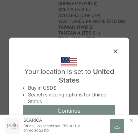
SURINAME (SRD $)
SVEZIA (EUR €)
SVIZZERA (CHF CHF)
SÃO TOMÉ E PRÍNCIPE (STD DB)
TAIWAN (TWD $)
TANZANIA (TZS SH)
THAILANDIA (THB ฿)
TIMOR EST (USD $)
TOGO (XOF FR)
TONGA (TOP T$)
TRINIDAD E TOBAGO (TTD $)
TUNISIA (USD $)
Your location is set to
United
TURCHIA (TRY ₺)
States
TURKMENISTAN (USD $)
Change country/region
TUVALU (AUD $)
Buy in
USD$
UGANDA (UGX USH)
Search shipping options for
United
UNGHERIA (EUR €)
States
URUGUAY (UYU $U)
UZBEKISTAN (UZS SO'M)
Continue
Continue
VANUATU (VUV VT)
SCARICA
Change country/region and language
Cancel
VENEZUELA (USD $)
Ottieni uno
sconto del 10%
sul tuo
VIETNAM (VND ₫)
primo acquisto
WALLIS E FUTUNA (XPF FR)