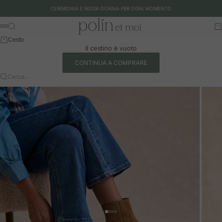
Vai al contenuto
CERIMONIA E MODA DONNA PER OGNI MOMENTO
Polín et moi - EU
Cerca
Ca
Menu
Cesto
Il cestino è vuoto
CONTINUA A COMPRARE
Cerca…
Vai all'articolo 1
Vai all'articolo 2
Vai all'articolo 3
Vai all'articolo 4