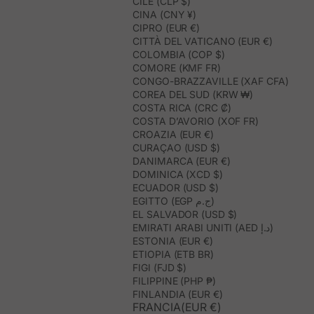
CILE (CLP $)
CINA (CNY ¥)
CIPRO (EUR €)
CITTÀ DEL VATICANO (EUR €)
COLOMBIA (COP $)
COMORE (KMF FR)
CONGO-BRAZZAVILLE (XAF CFA)
COREA DEL SUD (KRW ₩)
COSTA RICA (CRC ₡)
COSTA D’AVORIO (XOF FR)
CROAZIA (EUR €)
CURAÇAO (USD $)
DANIMARCA (EUR €)
DOMINICA (XCD $)
ECUADOR (USD $)
EGITTO (EGP ج.م)
EL SALVADOR (USD $)
EMIRATI ARABI UNITI (AED د.إ)
ESTONIA (EUR €)
ETIOPIA (ETB BR)
FIGI (FJD $)
FILIPPINE (PHP ₱)
FINLANDIA (EUR €)
FRANCIA(EUR €)