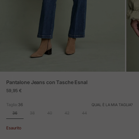
ZOOM
Pantalone Jeans con Tasche Esnal
Prezzo in offerta
59,95 €
Taglia:
36
QUAL È LA MIA TAGLIA?
36
38
40
42
44
Esaurito