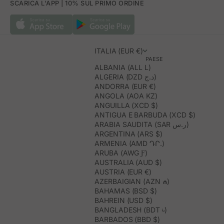
SCARICA L'APP | 10% SUL PRIMO ORDINE
ITALIA (EUR €)
PAESE
ALBANIA (ALL L)
ALGERIA (DZD د.ج)
ANDORRA (EUR €)
ANGOLA (AOA KZ)
ANGUILLA (XCD $)
ANTIGUA E BARBUDA (XCD $)
ARABIA SAUDITA (SAR ر.س)
ARGENTINA (ARS $)
ARMENIA (AMD ԴՐ.)
ARUBA (AWG Ƒ)
AUSTRALIA (AUD $)
AUSTRIA (EUR €)
AZERBAIGIAN (AZN ₼)
BAHAMAS (BSD $)
BAHREIN (USD $)
BANGLADESH (BDT ৳)
BARBADOS (BBD $)