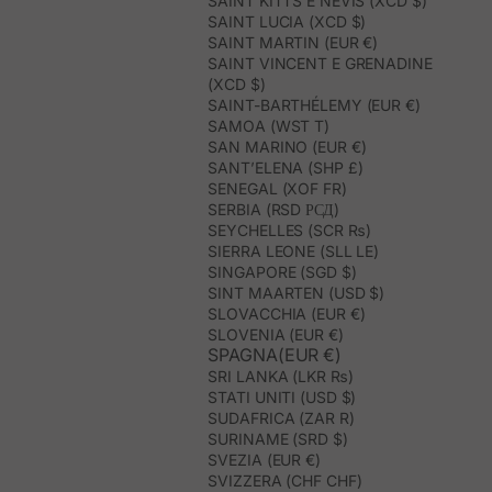
SAINT KITTS E NEVIS (XCD $)
SAINT LUCIA (XCD $)
SAINT MARTIN (EUR €)
SAINT VINCENT E GRENADINE
(XCD $)
SAINT-BARTHÉLEMY (EUR €)
SAMOA (WST T)
SAN MARINO (EUR €)
SANT’ELENA (SHP £)
SENEGAL (XOF FR)
SERBIA (RSD РСД)
SEYCHELLES (SCR ₨)
SIERRA LEONE (SLL LE)
SINGAPORE (SGD $)
SINT MAARTEN (USD $)
SLOVACCHIA (EUR €)
SLOVENIA (EUR €)
SPAGNA(EUR €)
SRI LANKA (LKR ₨)
STATI UNITI (USD $)
SUDAFRICA (ZAR R)
SURINAME (SRD $)
SVEZIA (EUR €)
SVIZZERA (CHF CHF)