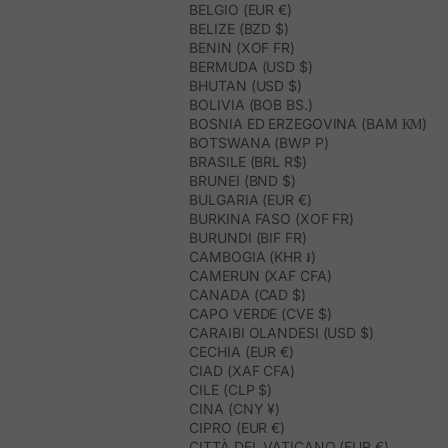
BELGIO (EUR €)
BELIZE (BZD $)
BENIN (XOF FR)
BERMUDA (USD $)
BHUTAN (USD $)
BOLIVIA (BOB BS.)
BOSNIA ED ERZEGOVINA (BAM КМ)
BOTSWANA (BWP P)
BRASILE (BRL R$)
BRUNEI (BND $)
BULGARIA (EUR €)
BURKINA FASO (XOF FR)
BURUNDI (BIF FR)
CAMBOGIA (KHR ៛)
CAMERUN (XAF CFA)
CANADA (CAD $)
CAPO VERDE (CVE $)
CARAIBI OLANDESI (USD $)
CECHIA (EUR €)
CIAD (XAF CFA)
CILE (CLP $)
CINA (CNY ¥)
CIPRO (EUR €)
CITTÀ DEL VATICANO (EUR €)