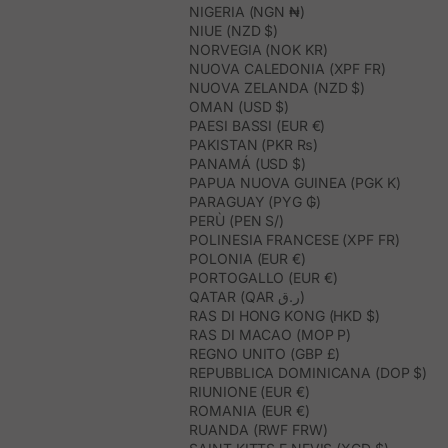
NIGERIA (NGN ₦)
NIUE (NZD $)
NORVEGIA (NOK KR)
NUOVA CALEDONIA (XPF FR)
NUOVA ZELANDA (NZD $)
OMAN (USD $)
PAESI BASSI (EUR €)
PAKISTAN (PKR ₨)
PANAMÁ (USD $)
PAPUA NUOVA GUINEA (PGK K)
PARAGUAY (PYG ₲)
PERÙ (PEN S/)
POLINESIA FRANCESE (XPF FR)
POLONIA (EUR €)
PORTOGALLO (EUR €)
QATAR (QAR ر.ق)
RAS DI HONG KONG (HKD $)
RAS DI MACAO (MOP P)
REGNO UNITO (GBP £)
REPUBBLICA DOMINICANA (DOP $)
RIUNIONE (EUR €)
ROMANIA (EUR €)
RUANDA (RWF FRW)