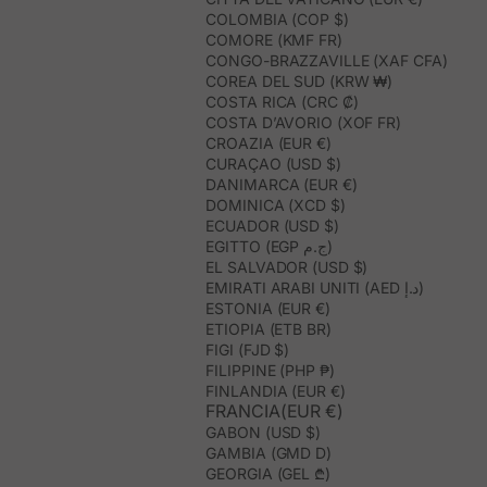
COLOMBIA (COP $)
COMORE (KMF FR)
CONGO-BRAZZAVILLE (XAF CFA)
COREA DEL SUD (KRW ₩)
COSTA RICA (CRC ₡)
COSTA D’AVORIO (XOF FR)
CROAZIA (EUR €)
CURAÇAO (USD $)
DANIMARCA (EUR €)
DOMINICA (XCD $)
ECUADOR (USD $)
EGITTO (EGP ج.م)
EL SALVADOR (USD $)
EMIRATI ARABI UNITI (AED د.إ)
ESTONIA (EUR €)
ETIOPIA (ETB BR)
FIGI (FJD $)
FILIPPINE (PHP ₱)
FINLANDIA (EUR €)
FRANCIA(EUR €)
GABON (USD $)
GAMBIA (GMD D)
GEORGIA (GEL ₾)