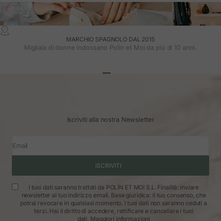
MARCHIO SPAGNOLO DAL 2015
Migliaia di donne indossano Polin et Moi da più di 10 anni.
Vai all'articolo 1
Vai all'articolo 2
Vai all'articolo 3
Iscriviti alla nostra Newsletter
Email
ISCRIVITI
I tuoi dati saranno trattati da POLÍN ET MOI S.L. Finalità: inviare
newsletter al tuo indirizzo email. Base giuridica: il tuo consenso, che
potrai revocare in qualsiasi momento. I tuoi dati non saranno ceduti a
terzi. Hai il diritto di accedere, rettificare e cancellare i tuoi
dati.
Maggiori informazioni