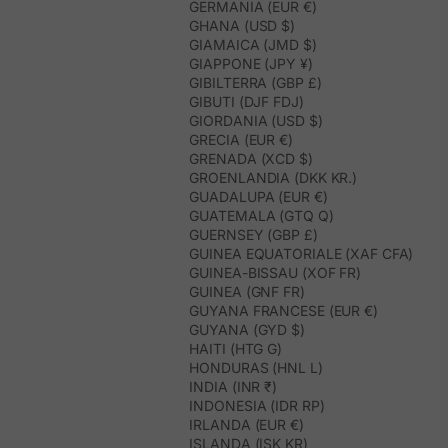
GERMANIA (EUR €)
GHANA (USD $)
GIAMAICA (JMD $)
GIAPPONE (JPY ¥)
GIBILTERRA (GBP £)
GIBUTI (DJF FDJ)
GIORDANIA (USD $)
GRECIA (EUR €)
GRENADA (XCD $)
GROENLANDIA (DKK KR.)
GUADALUPA (EUR €)
GUATEMALA (GTQ Q)
GUERNSEY (GBP £)
GUINEA EQUATORIALE (XAF CFA)
GUINEA-BISSAU (XOF FR)
GUINEA (GNF FR)
GUYANA FRANCESE (EUR €)
GUYANA (GYD $)
HAITI (HTG G)
HONDURAS (HNL L)
INDIA (INR ₹)
INDONESIA (IDR RP)
IRLANDA (EUR €)
ISLANDA (ISK KR)