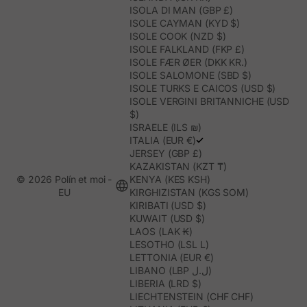
ISOLA DI MAN (GBP £)
ISOLE CAYMAN (KYD $)
ISOLE COOK (NZD $)
ISOLE FALKLAND (FKP £)
ISOLE FÆR ØER (DKK KR.)
ISOLE SALOMONE (SBD $)
ISOLE TURKS E CAICOS (USD $)
ISOLE VERGINI BRITANNICHE (USD
$)
ISRAELE (ILS ₪)
ITALIA (EUR €)
JERSEY (GBP £)
KAZAKISTAN (KZT ₸)
© 2026 Polín et moi -
KENYA (KES KSH)
EU
KIRGHIZISTAN (KGS SOM)
KIRIBATI (USD $)
KUWAIT (USD $)
LAOS (LAK ₭)
LESOTHO (LSL L)
LETTONIA (EUR €)
LIBANO (LBP ل.ل)
LIBERIA (LRD $)
LIECHTENSTEIN (CHF CHF)