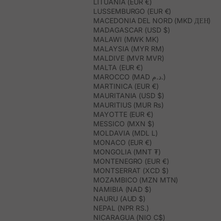
LITUANIA (EUR €)
LUSSEMBURGO (EUR €)
MACEDONIA DEL NORD (MKD ДЕН)
MADAGASCAR (USD $)
MALAWI (MWK MK)
MALAYSIA (MYR RM)
MALDIVE (MVR MVR)
MALTA (EUR €)
MAROCCO (MAD د.م.)
MARTINICA (EUR €)
MAURITANIA (USD $)
MAURITIUS (MUR ₨)
MAYOTTE (EUR €)
MESSICO (MXN $)
MOLDAVIA (MDL L)
MONACO (EUR €)
MONGOLIA (MNT ₮)
MONTENEGRO (EUR €)
MONTSERRAT (XCD $)
MOZAMBICO (MZN MTN)
NAMIBIA (NAD $)
NAURU (AUD $)
NEPAL (NPR RS.)
NICARAGUA (NIO C$)