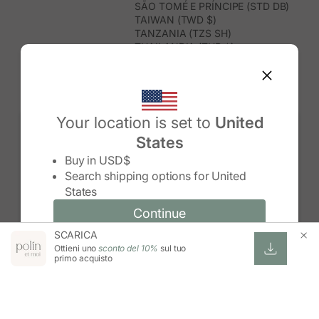
SÃO TOMÉ E PRÍNCIPE (STD DB)
TAIWAN (TWD $)
TANZANIA (TZS SH)
THAILANDIA (THB ฿)
TIMOR EST (USD $)
TOGO (XOF FR)
TONGA (TOP T$)
TRINIDAD E TOBAGO (TTD $)
TUNISIA (USD $)
Your location is set to
United
TURCHIA (TRY ₺)
States
TURKMENISTAN (USD $)
Change country/region
TUVALU (AUD $)
Buy in
USD$
UGANDA (UGX USH)
Search shipping options for
United
UNGHERIA (EUR €)
States
URUGUAY (UYU $U)
UZBEKISTAN (UZS SO'M)
Continue
Continue
VANUATU (VUV VT)
SCARICA
Change country/region and language
Cancel
VENEZUELA (USD $)
Ottieni uno
sconto del 10%
sul tuo
VIETNAM (VND ₫)
primo acquisto
WALLIS E FUTUNA (XPF FR)
ZAMBIA (ZMW K)
ZIMBABWE (USD $)
ESWATINI (SZL E)