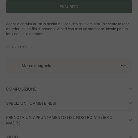
ESAURITO
Jeans a gamba dritta in denim blu con design a vita alta. Presenta tasche
anteriori e una fila di bottoni rivestiti con tessuto stampato. Ideale per un
look casual e comodo.
SKU: 200201.36
Marca spagnola
Vai all'art
Vai all'a
Vai all'a
Vai all'
COMPOSIZIONE
SPEDIZIONI, CAMBI E RESI
PRENOTA UN APPUNTAMENTO NEL NOSTRO ATELIER DI
MADRID
AIUTO