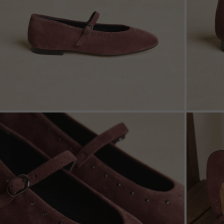
ZOOM
ZOO