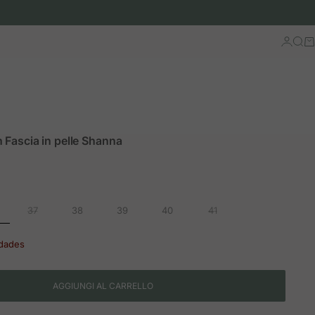
Accedi
Cerc
Ca
 Fascia in pelle Shanna
37
38
39
40
41
idades
AGGIUNGI AL CARRELLO