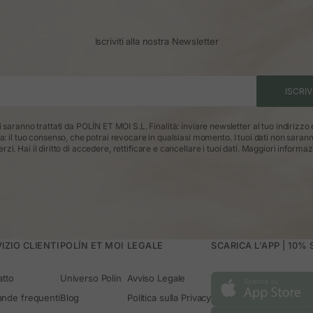
Iscriviti alla nostra Newsletter
ISCRIV
ti saranno trattati da POLÍN ET MOI S.L. Finalità: inviare newsletter al tuo indirizzo
ca: il tuo consenso, che potrai revocare in qualsiasi momento. I tuoi dati non saran
erzi. Hai il diritto di accedere, rettificare e cancellare i tuoi dati.
Maggiori informaz
IZIO CLIENTI
POLÍN ET MOI
LEGALE
SCARICA L'APP | 10%
atto
Universo Polín
Avviso Legale
nde frequenti
Blog
Politica sulla Privacy