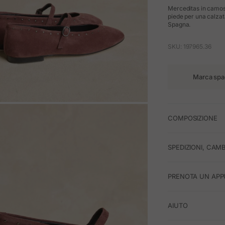
Merceditas in camosci
piede per una calzata
Spagna.
SKU: 197965.36
Marca spa
M
COMPOSIZIONE
SPEDIZIONI, CAMB
PRENOTA UN APP
AIUTO