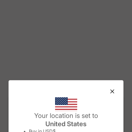
Change country/region
Your location is set to
United States
Buy in
USD$