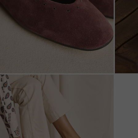
ZOOM
ZOO