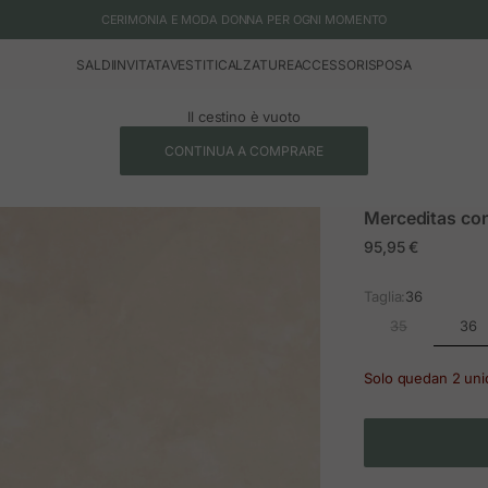
CERIMONIA E MODA DONNA PER OGNI MOMENTO
SALDI
INVITATA
VESTITI
CALZATURE
ACCESSORI
SPOSA
Il cestino è vuoto
CONTINUA A COMPRARE
Merceditas con
Prezzo in offerta
95,95 €
Taglia:
36
36
35
Solo quedan 2 un