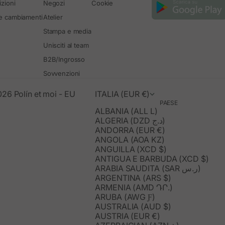
zioni
Negozi
Cookie
 e cambiamenti
Atelier
Stampa e media
Unisciti al team
B2B/Ingrosso
Sovvenzioni
26 Polín et moi - EU
ITALIA (EUR €)
PAESE
ALBANIA (ALL L)
ALGERIA (DZD د.ج)
ANDORRA (EUR €)
ANGOLA (AOA KZ)
ANGUILLA (XCD $)
ANTIGUA E BARBUDA (XCD $)
ARABIA SAUDITA (SAR ر.س)
ARGENTINA (ARS $)
ARMENIA (AMD ԴՐ.)
ARUBA (AWG Ƒ)
AUSTRALIA (AUD $)
AUSTRIA (EUR €)