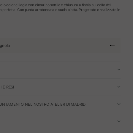
o color ciliegia con cinturino sottile e chiusura a fibbia sul collo del
 perfetta. Con punta arrotondata e suola piatta. Progettato e realizzato in
gnola
Vai all'articol
Vai all'artico
Vai all'artic
Vai all'arti
I E RESI
UNTAMENTO NEL NOSTRO ATELIER DI MADRID