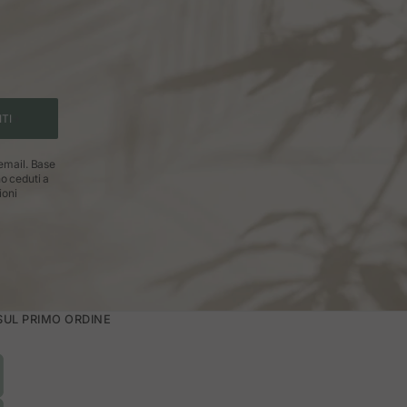
ITI
 email. Base
no ceduti a
ioni
 SUL PRIMO ORDINE