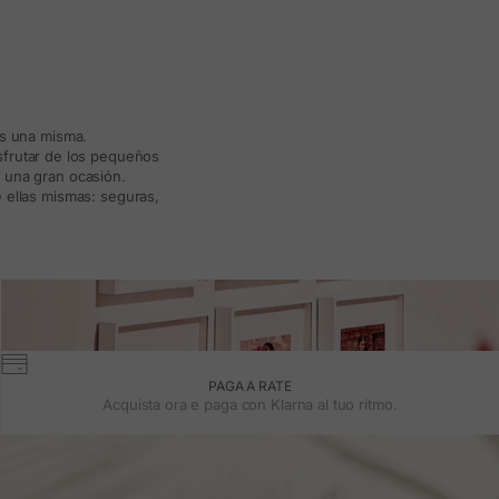
ás una misma.
isfrutar de los pequeños
a una gran ocasión.
 ellas mismas: seguras,
PAGA A RATE
Acquista ora e paga con Klarna al tuo ritmo.