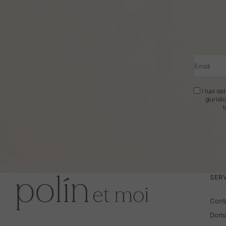
Email
I tuoi da
giuridi
t
SERV
Cont
Doma