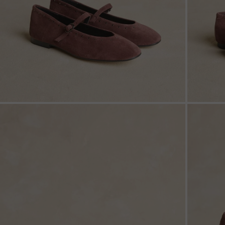
ZOOM
ZOO