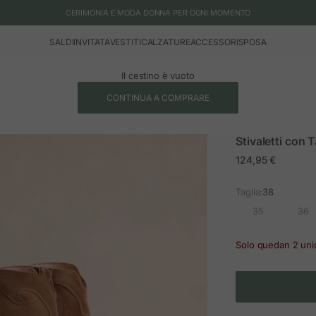
CERIMONIA E MODA DONNA PER OGNI MOMENTO
SALDI
INVITATA
VESTITI
CALZATURE
ACCESSORI
SPOSA
Il cestino è vuoto
CONTINUA A COMPRARE
Stivaletti con
Prezzo in offerta
124,95 €
Taglia:
38
35
36
Solo quedan 2 un