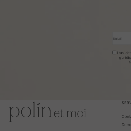
Email
I tuoi da
giuridi
t
SERV
Cont
Doma