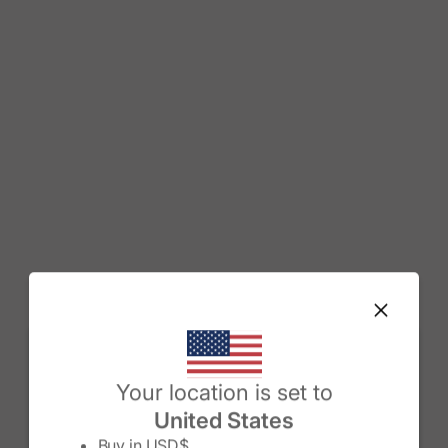
Change country/region
Your location is set to
United States
Buy in
USD$