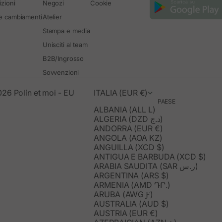
zioni
Negozi
Cookie
 e cambiamenti
Atelier
Stampa e media
Unisciti al team
B2B/Ingrosso
Sovvenzioni
26 Polín et moi - EU
ITALIA (EUR €)
PAESE
ALBANIA (ALL L)
ALGERIA (DZD د.ج)
ANDORRA (EUR €)
ANGOLA (AOA KZ)
ANGUILLA (XCD $)
ANTIGUA E BARBUDA (XCD $)
ARABIA SAUDITA (SAR ر.س)
ARGENTINA (ARS $)
ARMENIA (AMD ԴՐ.)
ARUBA (AWG Ƒ)
AUSTRALIA (AUD $)
AUSTRIA (EUR €)