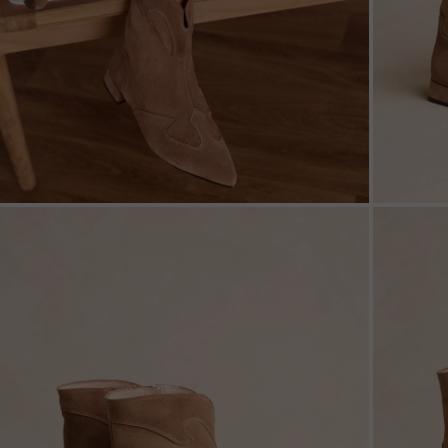
ZOOM
ZOO