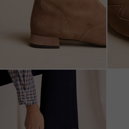
ZOOM
ZOO