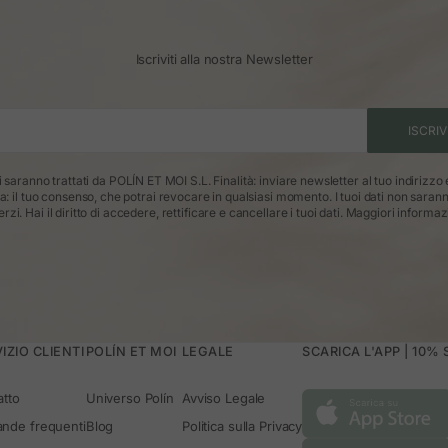
Iscriviti alla nostra Newsletter
ISCRIV
ti saranno trattati da POLÍN ET MOI S.L. Finalità: inviare newsletter al tuo indirizzo
ca: il tuo consenso, che potrai revocare in qualsiasi momento. I tuoi dati non saran
erzi. Hai il diritto di accedere, rettificare e cancellare i tuoi dati.
Maggiori informaz
IZIO CLIENTI
POLÍN ET MOI
LEGALE
SCARICA L'APP | 10%
atto
Universo Polín
Avviso Legale
nde frequenti
Blog
Politica sulla Privacy