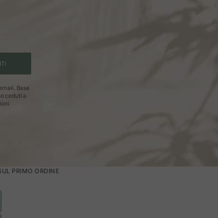
ITI
 email. Base
no ceduti a
ioni
 SUL PRIMO ORDINE