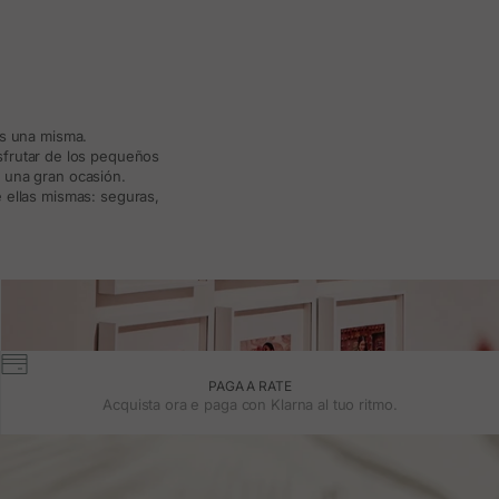
ás una misma.
isfrutar de los pequeños
a una gran ocasión.
 ellas mismas: seguras,
PAGA A RATE
Acquista ora e paga con Klarna al tuo ritmo.