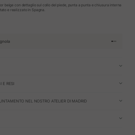
olor beige con dettaglio sul collo del piede, punta a punta e chiusura interna
tato e realizzato in Spagna.
gnola
Vai all'articol
Vai all'artico
Vai all'artic
Vai all'arti
I E RESI
UNTAMENTO NEL NOSTRO ATELIER DI MADRID