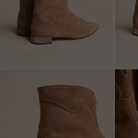
ZOOM
ZOO