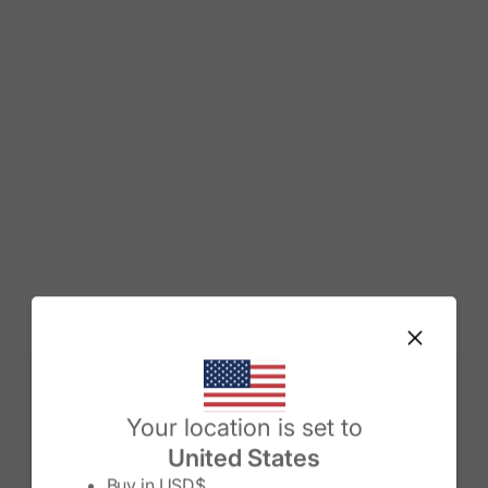
Change country/region
Your location is set to
United States
Buy in
USD$