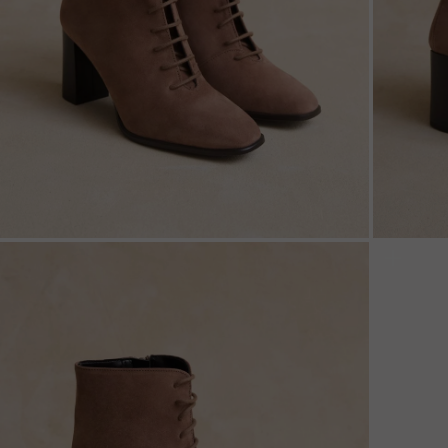
ZOOM
ZOO