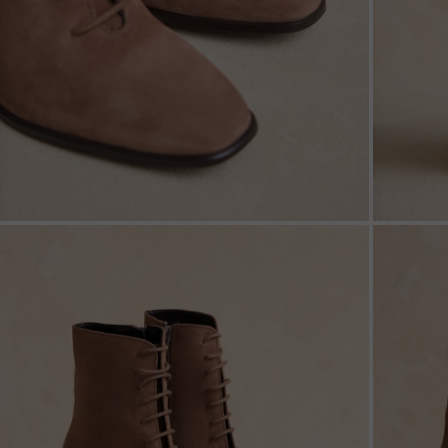
ZOOM
ZOO