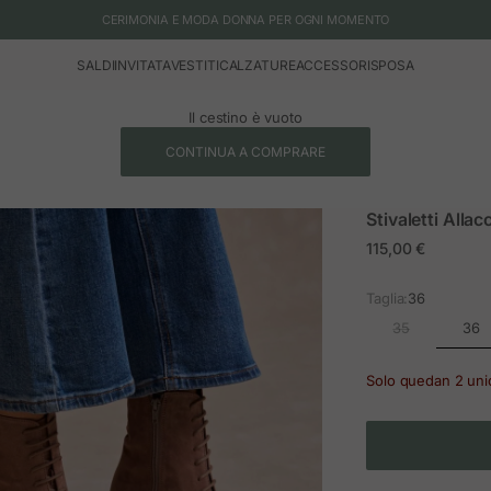
CERIMONIA E MODA DONNA PER OGNI MOMENTO
SALDI
INVITATA
VESTITI
CALZATURE
ACCESSORI
SPOSA
Il cestino è vuoto
CONTINUA A COMPRARE
Stivaletti Allac
Prezzo in offerta
115,00 €
Taglia:
36
36
35
Solo quedan 2 un