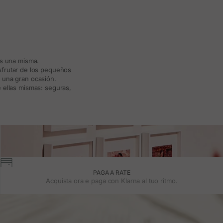
ás una misma.
isfrutar de los pequeños
a una gran ocasión.
 ellas mismas: seguras,
PAGA A RATE
Acquista ora e paga con Klarna al tuo ritmo.