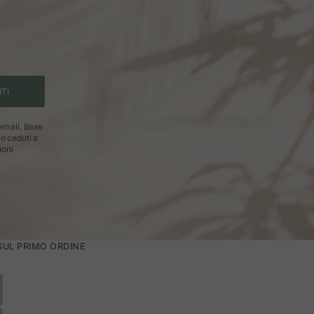
ITI
 email. Base
no ceduti a
ioni
 SUL PRIMO ORDINE