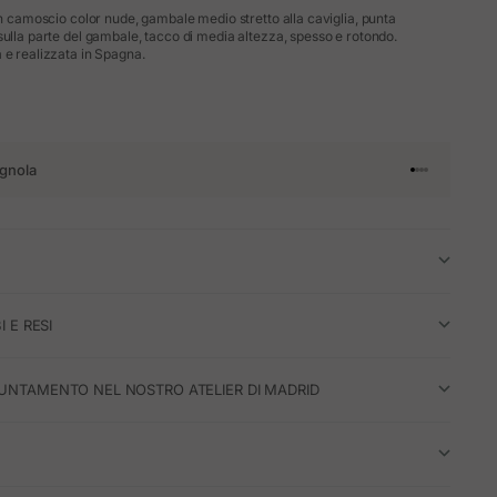
in camoscio color nude, gambale medio stretto alla caviglia, punta
sulla parte del gambale, tacco di media altezza, spesso e rotondo.
 e realizzata in Spagna.
gnola
Vai all'articol
Vai all'artico
Vai all'artic
Vai all'arti
I E RESI
UNTAMENTO NEL NOSTRO ATELIER DI MADRID