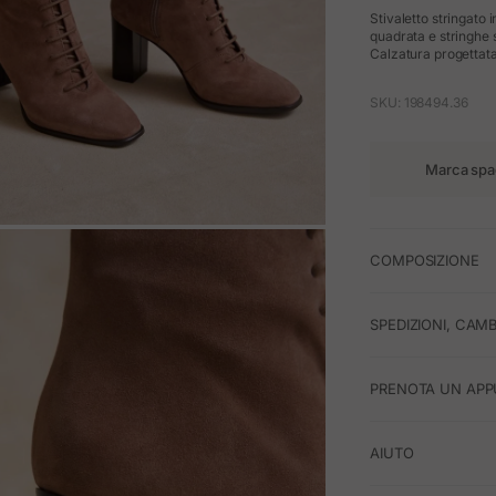
Stivaletto stringato 
quadrata e stringhe 
Calzatura progettata
SKU: 198494.36
Marca spa
M
COMPOSIZIONE
SPEDIZIONI, CAMB
PRENOTA UN APP
AIUTO