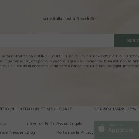
Iscriviti alla nostra Newsletter
ISCRIV
ti saranno trattati da POLÍN ET MOI S.L. Finalità: inviare newsletter al tuo indirizzo
ca: il tuo consenso, che potrai revocare in qualsiasi momento. I tuoi dati non saran
erzi. Hai il diritto di accedere, rettificare e cancellare i tuoi dati.
Maggiori informaz
IZIO CLIENTI
POLÍN ET MOI
LEGALE
SCARICA L'APP | 10%
atto
Universo Polín
Avviso Legale
nde frequenti
Blog
Politica sulla Privacy