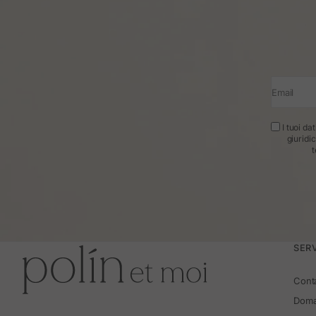
Email
I tuoi da
giuridi
t
SERV
Cont
Doma