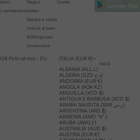
zioni
Negozi
Cookie
 e cambiamenti
Atelier
Stampa e media
Unisciti al team
B2B/Ingrosso
Sovvenzioni
26 Polín et moi - EU
ITALIA (EUR €)
PAESE
ALBANIA (ALL L)
ALGERIA (DZD د.ج)
ANDORRA (EUR €)
ANGOLA (AOA KZ)
ANGUILLA (XCD $)
ANTIGUA E BARBUDA (XCD $)
ARABIA SAUDITA (SAR ر.س)
ARGENTINA (ARS $)
ARMENIA (AMD ԴՐ.)
ARUBA (AWG Ƒ)
AUSTRALIA (AUD $)
AUSTRIA (EUR €)