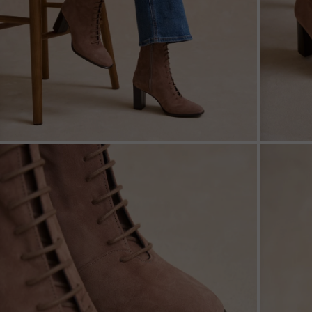
ZOOM
ZOO