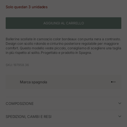
Solo quedan 3 unidades
AGGIUNGI AL CARRELLO
Ballerine scollate in camoscio color bordeaux con punta nera a contrasto.
Design con scollo rotondo e cinturino posteriore regolabile per maggiore
comfort. Questo modello veste piccolo, consigliamo di scegliere una taglia
in più rispetto al solito. Progettato e prodotto in Spagna.
SKU: 197958.36
Marca spagnola
Vai all'art
Vai all'a
Vai all'a
Vai all'
COMPOSIZIONE
SPEDIZIONI, CAMBI E RESI