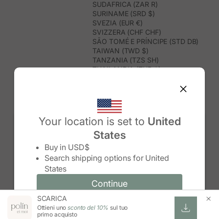
SUDAFRICA (ZAR R)
SURINAME (SRD $)
SVEZIA (EUR €)
SVIZZERA (CHF CHF)
SÃO TOMÉ E PRÍNCIPE (STD DB)
TAIWAN (TWD $)
TANZANIA (TZS SH)
THAILANDIA (THB ฿)
TIMOR EST (USD $)
TOGO (XOF FR)
TONGA (TOP T$)
TRINIDAD E TOBAGO (TTD $)
TUNISIA (USD $)
Your location is set to
United
TURCHIA (TRY ₺)
States
TURKMENISTAN (USD $)
Change country/region
TUVALU (AUD $)
Buy in
USD$
UGANDA (UGX USH)
Search shipping options for
United
UNGHERIA (EUR €)
States
URUGUAY (UYU $U)
UZBEKISTAN (UZS SO'M)
Continue
Continue
VANUATU (VUV VT)
SCARICA
Change country/region and language
Cancel
VENEZUELA (USD $)
Ottieni uno
sconto del 10%
sul tuo
VIETNAM (VND ₫)
primo acquisto
WALLIS E FUTUNA (XPF FR)