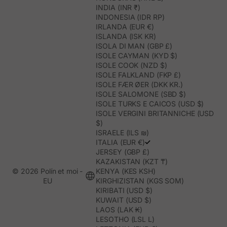
INDIA (INR ₹)
INDONESIA (IDR RP)
IRLANDA (EUR €)
ISLANDA (ISK KR)
ISOLA DI MAN (GBP £)
ISOLE CAYMAN (KYD $)
ISOLE COOK (NZD $)
ISOLE FALKLAND (FKP £)
ISOLE FÆR ØER (DKK KR.)
ISOLE SALOMONE (SBD $)
ISOLE TURKS E CAICOS (USD $)
ISOLE VERGINI BRITANNICHE (USD
$)
ISRAELE (ILS ₪)
ITALIA (EUR €)
JERSEY (GBP £)
KAZAKISTAN (KZT ₸)
© 2026 Polín et moi -
KENYA (KES KSH)
EU
KIRGHIZISTAN (KGS SOM)
KIRIBATI (USD $)
KUWAIT (USD $)
LAOS (LAK ₭)
LESOTHO (LSL L)