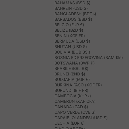
BAHAMAS (BSD $)
BAHREIN (USD $)
BANGLADESH (BDT ৳)
BARBADOS (BBD $)
BELGIO (EUR €)
BELIZE (BZD $)
BENIN (XOF FR)
BERMUDA (USD $)
BHUTAN (USD $)
BOLIVIA (BOB BS.)
BOSNIA ED ERZEGOVINA (BAM КМ)
BOTSWANA (BWP P)
BRASILE (BRL R$)
BRUNEI (BND $)
BULGARIA (EUR €)
BURKINA FASO (XOF FR)
BURUNDI (BIF FR)
CAMBOGIA (KHR ៛)
CAMERUN (XAF CFA)
CANADA (CAD $)
CAPO VERDE (CVE $)
CARAIBI OLANDESI (USD $)
CECHIA (EUR €)
CIAD (XAF CFA)