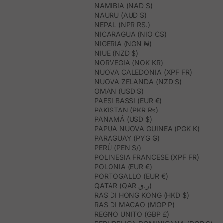
NAMIBIA (NAD $)
NAURU (AUD $)
NEPAL (NPR RS.)
NICARAGUA (NIO C$)
NIGERIA (NGN ₦)
NIUE (NZD $)
NORVEGIA (NOK KR)
NUOVA CALEDONIA (XPF FR)
NUOVA ZELANDA (NZD $)
OMAN (USD $)
PAESI BASSI (EUR €)
PAKISTAN (PKR ₨)
PANAMÁ (USD $)
PAPUA NUOVA GUINEA (PGK K)
PARAGUAY (PYG ₲)
PERÙ (PEN S/)
POLINESIA FRANCESE (XPF FR)
POLONIA (EUR €)
PORTOGALLO (EUR €)
QATAR (QAR ر.ق)
RAS DI HONG KONG (HKD $)
RAS DI MACAO (MOP P)
REGNO UNITO (GBP £)