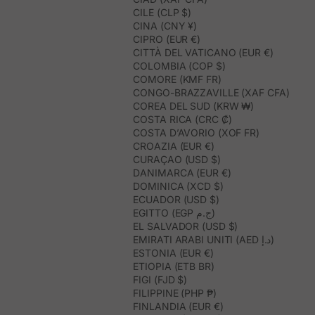
CILE (CLP $)
CINA (CNY ¥)
CIPRO (EUR €)
CITTÀ DEL VATICANO (EUR €)
COLOMBIA (COP $)
COMORE (KMF FR)
CONGO-BRAZZAVILLE (XAF CFA)
COREA DEL SUD (KRW ₩)
COSTA RICA (CRC ₡)
COSTA D’AVORIO (XOF FR)
CROAZIA (EUR €)
CURAÇAO (USD $)
DANIMARCA (EUR €)
DOMINICA (XCD $)
ECUADOR (USD $)
EGITTO (EGP ج.م)
EL SALVADOR (USD $)
EMIRATI ARABI UNITI (AED د.إ)
ESTONIA (EUR €)
ETIOPIA (ETB BR)
FIGI (FJD $)
FILIPPINE (PHP ₱)
FINLANDIA (EUR €)