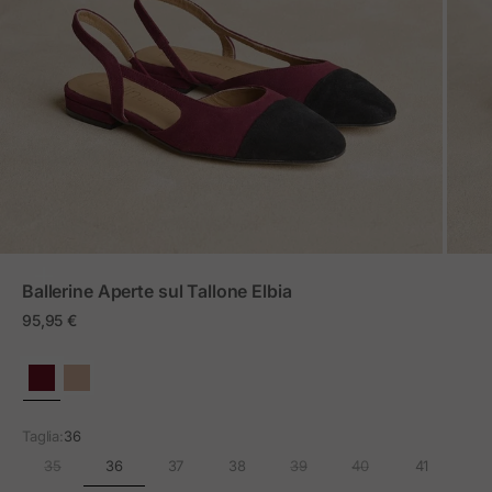
ZOOM
Ballerine Aperte sul Tallone Elbia
Prezzo in offerta
95,95 €
Taglia:
36
36
35
37
38
39
40
41