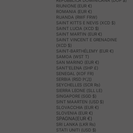
REPUBBLICA DOMINICANA (DOP $)
RIUNIONE (EUR €)
ROMANIA (EUR €)
RUANDA (RWF FRW)
SAINT KITTS E NEVIS (XCD $)
SAINT LUCIA (XCD $)
SAINT MARTIN (EUR €)
SAINT VINCENT E GRENADINE
(XCD $)
SAINT-BARTHÉLEMY (EUR €)
SAMOA (WST T)
SAN MARINO (EUR €)
SANT’ELENA (SHP £)
SENEGAL (XOF FR)
SERBIA (RSD РСД)
SEYCHELLES (SCR ₨)
SIERRA LEONE (SLL LE)
SINGAPORE (SGD $)
SINT MAARTEN (USD $)
SLOVACCHIA (EUR €)
SLOVENIA (EUR €)
SPAGNA(EUR €)
SRI LANKA (LKR ₨)
STATI UNITI (USD $)