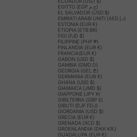
ECUADOR (USD $)
EGITTO (EGP ج.م)
EL SALVADOR (USD $)
EMIRATI ARABI UNITI (AED د.إ)
ESTONIA (EUR €)
ETIOPIA (ETB BR)
FIGI (FJD $)
FILIPPINE (PHP ₱)
FINLANDIA (EUR €)
FRANCIA(EUR €)
GABON (USD $)
GAMBIA (GMD D)
GEORGIA (GEL ₾)
GERMANIA (EUR €)
GHANA (USD $)
GIAMAICA (JMD $)
GIAPPONE (JPY ¥)
GIBILTERRA (GBP £)
GIBUTI (DJF FDJ)
GIORDANIA (USD $)
GRECIA (EUR €)
GRENADA (XCD $)
GROENLANDIA (DKK KR.)
GUADALUPA (EUR €)