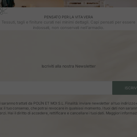
PENSATO PER LA VITA VERA
Tessuti, tagli e finiture curati nei minimi dettagli. Capi pensati per essere
indossati, non conservati nell'armadio.
Iscriviti alla nostra Newsletter
ISCRIV
ti saranno trattati da POLÍN ET MOI S.L. Finalità: inviare newsletter al tuo indirizzo
ca: il tuo consenso, che potrai revocare in qualsiasi momento. I tuoi dati non saran
erzi. Hai il diritto di accedere, rettificare e cancellare i tuoi dati.
Maggiori informaz