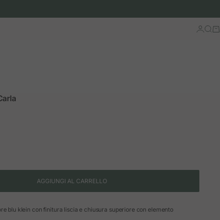
Accedi
Cerc
Ca
Carla
AGGIUNGI AL CARRELLO
re blu klein con finitura liscia e chiusura superiore con elemento