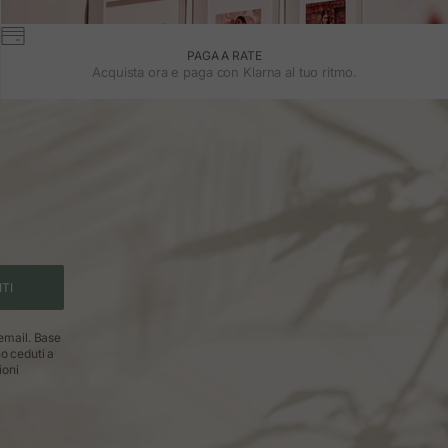
PAGA A RATE
Acquista ora e paga con Klarna al tuo ritmo.
ITI
 email. Base
no ceduti a
ioni