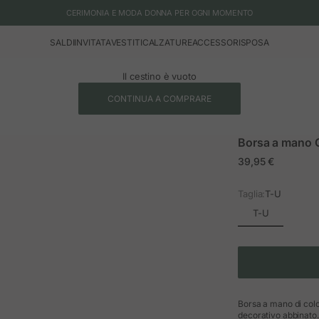
CERIMONIA E MODA DONNA PER OGNI MOMENTO
SALDI
INVITATA
VESTITI
CALZATURE
ACCESSORI
SPOSA
Il cestino è vuoto
CONTINUA A COMPRARE
Borsa a mano 
Prezzo in offerta
39,95 €
Taglia:
T-U
T-U
Borsa a mano di colo
decorativo abbinato.