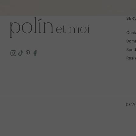
SERV
Cont
Doma
Spedi
Resi
© 20