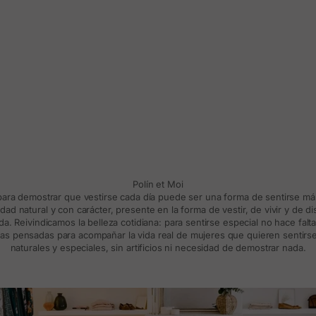
Polín et Moi
 para demostrar que vestirse cada día puede ser una forma de sentirse m
d natural y con carácter, presente en la forma de vestir, de vivir y de d
a. Reivindicamos la belleza cotidiana: para sentirse especial no hace falt
s pensadas para acompañar la vida real de mujeres que quieren sentirse
naturales y especiales, sin artificios ni necesidad de demostrar nada.