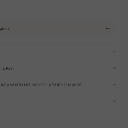
gnola
Vai all'articol
Vai all'artico
Vai all'artic
Vai all'arti
I E RESI
UNTAMENTO NEL NOSTRO ATELIER DI MADRID