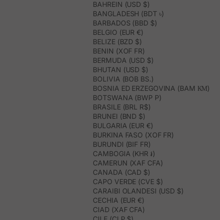
BAHREIN (USD $)
BANGLADESH (BDT ৳)
BARBADOS (BBD $)
BELGIO (EUR €)
BELIZE (BZD $)
BENIN (XOF FR)
BERMUDA (USD $)
BHUTAN (USD $)
BOLIVIA (BOB BS.)
BOSNIA ED ERZEGOVINA (BAM КМ)
BOTSWANA (BWP P)
BRASILE (BRL R$)
BRUNEI (BND $)
BULGARIA (EUR €)
BURKINA FASO (XOF FR)
BURUNDI (BIF FR)
CAMBOGIA (KHR ៛)
CAMERUN (XAF CFA)
CANADA (CAD $)
CAPO VERDE (CVE $)
CARAIBI OLANDESI (USD $)
CECHIA (EUR €)
CIAD (XAF CFA)
CILE (CLP $)