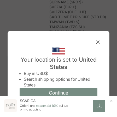
SURINAME (SRD $)
SVEZIA (EUR €)
SVIZZERA (CHF CHF)
SÃO TOMÉ E PRÍNCIPE (STD DB)
TAIWAN (TWD $)
TANZANIA (TZS SH)
THAILANDIA (THB ฿)
TIMOR EST (USD $)
TOGO (XOF FR)
TONGA (TOP T$)
TRINIDAD E TOBAGO (TTD $)
TUNISIA (USD $)
Your location is set to
United
TURCHIA (TRY ₺)
States
TURKMENISTAN (USD $)
Change country/region
TUVALU (AUD $)
Buy in
USD$
UGANDA (UGX USH)
Search shipping options for
United
UNGHERIA (EUR €)
States
URUGUAY (UYU $U)
UZBEKISTAN (UZS SO'M)
Continue
Continue
VANUATU (VUV VT)
SCARICA
Change country/region and language
Cancel
VENEZUELA (USD $)
Ottieni uno
sconto del 10%
sul tuo
VIETNAM (VND ₫)
primo acquisto
WALLIS E FUTUNA (XPF FR)
ZAMBIA (ZMW K)