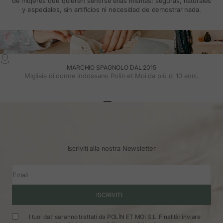
de mujeres que quieren sentirse ellas mismas: seguras, naturales
y especiales, sin artificios ni necesidad de demostrar nada.
MARCHIO SPAGNOLO DAL 2015
Migliaia di donne indossano Polin et Moi da più di 10 anni.
Vai all'articolo 1
Vai all'articolo 2
Vai all'articolo 3
Iscriviti alla nostra Newsletter
Email
ISCRIVITI
I tuoi dati saranno trattati da POLÍN ET MOI S.L. Finalità: inviare