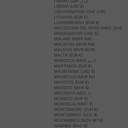
LIBANO (LBP ل.ل)
LIBERIA (LRD $)
LIECHTENSTEIN (CHF CHF)
LITUANIA (EUR €)
LUSSEMBURGO (EUR €)
MACEDONIA DEL NORD (MKD ДЕН)
MADAGASCAR (USD $)
MALAWI (MWK MK)
MALAYSIA (MYR RM)
MALDIVE (MVR MVR)
MALTA (EUR €)
MAROCCO (MAD د.م.)
MARTINICA (EUR €)
MAURITANIA (USD $)
MAURITIUS (MUR ₨)
MAYOTTE (EUR €)
MESSICO (MXN $)
MOLDAVIA (MDL L)
MONACO (EUR €)
MONGOLIA (MNT ₮)
MONTENEGRO (EUR €)
MONTSERRAT (XCD $)
MOZAMBICO (MZN MTN)
NAMIBIA (NAD $)