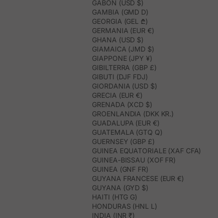
GABON (USD $)
GAMBIA (GMD D)
GEORGIA (GEL ₾)
GERMANIA (EUR €)
GHANA (USD $)
GIAMAICA (JMD $)
GIAPPONE (JPY ¥)
GIBILTERRA (GBP £)
GIBUTI (DJF FDJ)
GIORDANIA (USD $)
GRECIA (EUR €)
GRENADA (XCD $)
GROENLANDIA (DKK KR.)
GUADALUPA (EUR €)
GUATEMALA (GTQ Q)
GUERNSEY (GBP £)
GUINEA EQUATORIALE (XAF CFA)
GUINEA-BISSAU (XOF FR)
GUINEA (GNF FR)
GUYANA FRANCESE (EUR €)
GUYANA (GYD $)
HAITI (HTG G)
HONDURAS (HNL L)
INDIA (INR ₹)