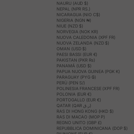
NAURU (AUD $)
NEPAL (NPR RS.)
NICARAGUA (NIO C$)
NIGERIA (NGN ₦)
NIUE (NZD $)
NORVEGIA (NOK KR)
NUOVA CALEDONIA (XPF FR)
NUOVA ZELANDA (NZD $)
OMAN (USD $)
PAESI BASSI (EUR €)
PAKISTAN (PKR ₨)
PANAMÁ (USD $)
PAPUA NUOVA GUINEA (PGK K)
PARAGUAY (PYG ₲)
PERÙ (PEN S/)
POLINESIA FRANCESE (XPF FR)
POLONIA (EUR €)
PORTOGALLO (EUR €)
QATAR (QAR ر.ق)
RAS DI HONG KONG (HKD $)
RAS DI MACAO (MOP P)
REGNO UNITO (GBP £)
REPUBBLICA DOMINICANA (DOP $)
RIUNIONE (EUR €)