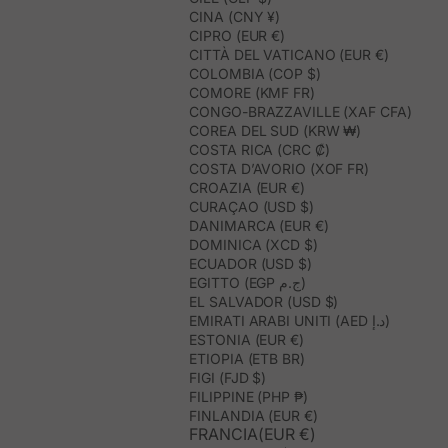
CINA (CNY ¥)
CIPRO (EUR €)
CITTÀ DEL VATICANO (EUR €)
COLOMBIA (COP $)
COMORE (KMF FR)
CONGO-BRAZZAVILLE (XAF CFA)
COREA DEL SUD (KRW ₩)
COSTA RICA (CRC ₡)
COSTA D’AVORIO (XOF FR)
CROAZIA (EUR €)
CURAÇAO (USD $)
DANIMARCA (EUR €)
DOMINICA (XCD $)
ECUADOR (USD $)
EGITTO (EGP ج.م)
EL SALVADOR (USD $)
EMIRATI ARABI UNITI (AED د.إ)
ESTONIA (EUR €)
ETIOPIA (ETB BR)
FIGI (FJD $)
FILIPPINE (PHP ₱)
FINLANDIA (EUR €)
FRANCIA(EUR €)