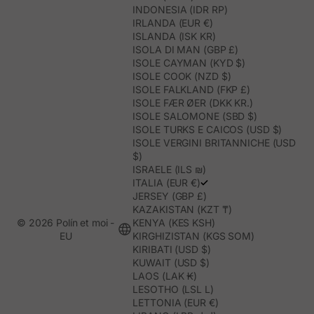
INDONESIA (IDR RP)
IRLANDA (EUR €)
ISLANDA (ISK KR)
ISOLA DI MAN (GBP £)
ISOLE CAYMAN (KYD $)
ISOLE COOK (NZD $)
ISOLE FALKLAND (FKP £)
ISOLE FÆR ØER (DKK KR.)
ISOLE SALOMONE (SBD $)
ISOLE TURKS E CAICOS (USD $)
ISOLE VERGINI BRITANNICHE (USD
$)
ISRAELE (ILS ₪)
ITALIA (EUR €)
JERSEY (GBP £)
KAZAKISTAN (KZT ₸)
© 2026 Polín et moi -
KENYA (KES KSH)
EU
KIRGHIZISTAN (KGS SOM)
KIRIBATI (USD $)
KUWAIT (USD $)
LAOS (LAK ₭)
LESOTHO (LSL L)
LETTONIA (EUR €)