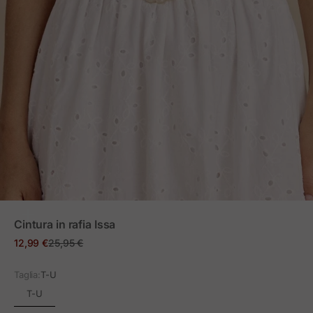
ZOOM
Cintura in rafia Issa
Prezzo in offerta
Prezzo normale
12,99 €
25,95 €
Taglia:
T-U
T-U