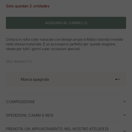
Solo quedan 2 unidades
AGGIUNGI AL CARRELLO
Cintura in rafia color naturale con design ampio e fibbia rotonda rivestita
nello stesso materiale. È un accessorio perfetto per questa stagione,
ideale per tutti i giorni o per occasioni speciali.
SKU: 193440.T-U
Marca spagnola
Vai all'art
Vai all'a
Vai all'a
Vai all'
COMPOSIZIONE
SPEDIZIONI, CAMBI E RESI
PRENOTA UN APPUNTAMENTO NEL NOSTRO ATELIER DI