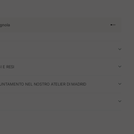
gnola
Vai all'articol
Vai all'artico
Vai all'artic
Vai all'arti
I E RESI
UNTAMENTO NEL NOSTRO ATELIER DI MADRID