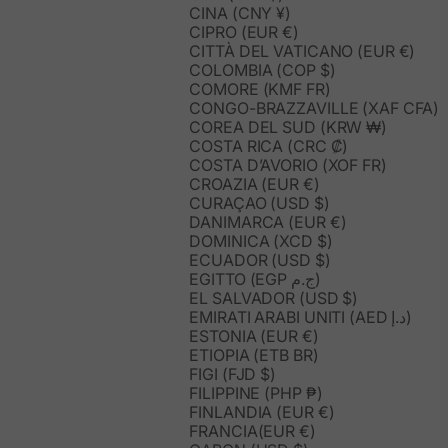
CINA (CNY ¥)
CIPRO (EUR €)
CITTÀ DEL VATICANO (EUR €)
COLOMBIA (COP $)
COMORE (KMF FR)
CONGO-BRAZZAVILLE (XAF CFA)
COREA DEL SUD (KRW ₩)
COSTA RICA (CRC ₡)
COSTA D’AVORIO (XOF FR)
CROAZIA (EUR €)
CURAÇAO (USD $)
DANIMARCA (EUR €)
DOMINICA (XCD $)
ECUADOR (USD $)
EGITTO (EGP ج.م)
EL SALVADOR (USD $)
EMIRATI ARABI UNITI (AED د.إ)
ESTONIA (EUR €)
ETIOPIA (ETB BR)
FIGI (FJD $)
FILIPPINE (PHP ₱)
FINLANDIA (EUR €)
FRANCIA(EUR €)