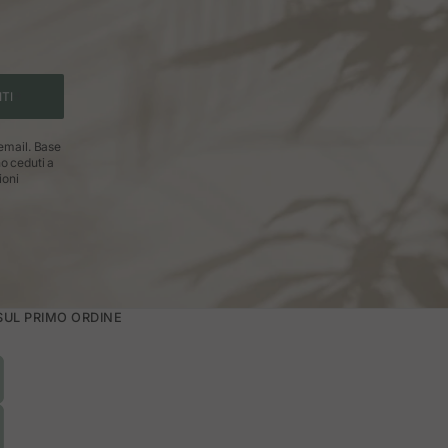
ITI
 email. Base
no ceduti a
ioni
 SUL PRIMO ORDINE