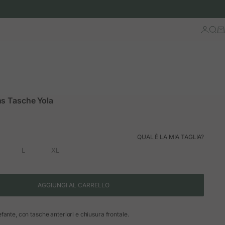
Accedi
Cerc
Ca
ns Tasche Yola
QUAL È LA MIA TAGLIA?
L
XL
AGGIUNGI AL CARRELLO
fante, con tasche anteriori e chiusura frontale.