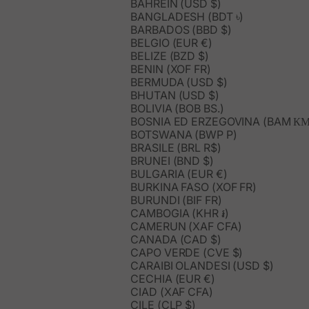
BAHREIN (USD $)
BANGLADESH (BDT ৳)
BARBADOS (BBD $)
BELGIO (EUR €)
BELIZE (BZD $)
BENIN (XOF FR)
BERMUDA (USD $)
BHUTAN (USD $)
BOLIVIA (BOB BS.)
BOSNIA ED ERZEGOVINA (BAM КМ
BOTSWANA (BWP P)
BRASILE (BRL R$)
BRUNEI (BND $)
BULGARIA (EUR €)
BURKINA FASO (XOF FR)
BURUNDI (BIF FR)
CAMBOGIA (KHR ៛)
CAMERUN (XAF CFA)
CANADA (CAD $)
CAPO VERDE (CVE $)
CARAIBI OLANDESI (USD $)
CECHIA (EUR €)
CIAD (XAF CFA)
CILE (CLP $)