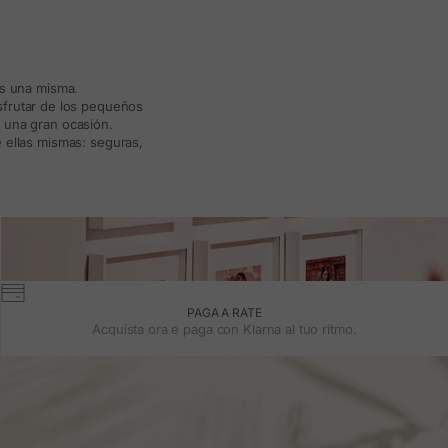
ás una misma.
isfrutar de los pequeños
a una gran ocasión.
 ellas mismas: seguras,
PAGA A RATE
Acquista ora e paga con Klarna al tuo ritmo.