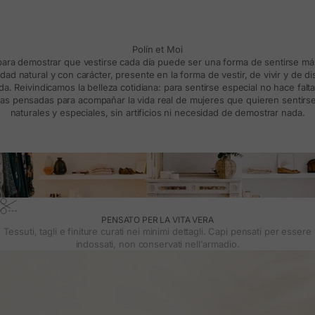
Polín et Moi
 para demostrar que vestirse cada día puede ser una forma de sentirse m
d natural y con carácter, presente en la forma de vestir, de vivir y de d
a. Reivindicamos la belleza cotidiana: para sentirse especial no hace falt
s pensadas para acompañar la vida real de mujeres que quieren sentirse
naturales y especiales, sin artificios ni necesidad de demostrar nada.
PENSATO PER LA VITA VERA
Tessuti, tagli e finiture curati nei minimi dettagli. Capi pensati per essere
indossati, non conservati nell'armadio.