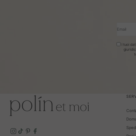
Email
I tuoi da
giuridi
t
SERV
Cont
Doma
Spedi
Resi