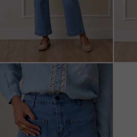
ZOOM
ZOO