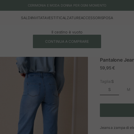
CERIMONIA E MODA DONNA PER OGNI MOMENTO
SALDI
INVITATA
VESTITI
CALZATURE
ACCESSORI
SPOSA
Il cestino è vuoto
CONTINUA A COMPRARE
Pantalone Jea
Prezzo in offerta
59,95 €
Taglia:
S
S
M
Jeans a zampa di ele