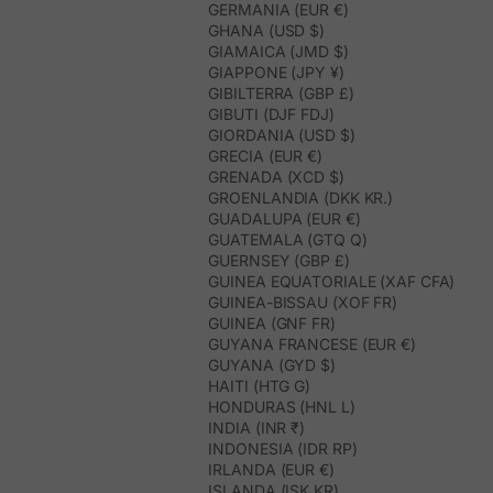
GERMANIA (EUR €)
GHANA (USD $)
GIAMAICA (JMD $)
GIAPPONE (JPY ¥)
GIBILTERRA (GBP £)
GIBUTI (DJF FDJ)
GIORDANIA (USD $)
GRECIA (EUR €)
GRENADA (XCD $)
GROENLANDIA (DKK KR.)
GUADALUPA (EUR €)
GUATEMALA (GTQ Q)
GUERNSEY (GBP £)
GUINEA EQUATORIALE (XAF CFA)
GUINEA-BISSAU (XOF FR)
GUINEA (GNF FR)
GUYANA FRANCESE (EUR €)
GUYANA (GYD $)
HAITI (HTG G)
HONDURAS (HNL L)
INDIA (INR ₹)
INDONESIA (IDR RP)
IRLANDA (EUR €)
ISLANDA (ISK KR)