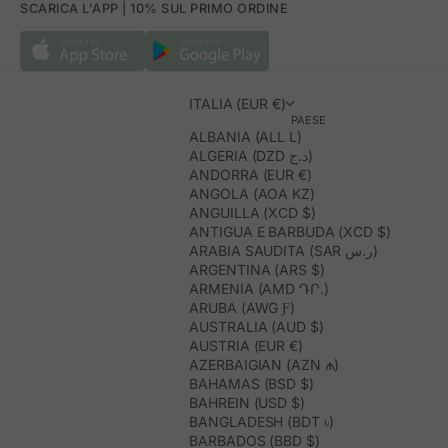
SCARICA L'APP | 10% SUL PRIMO ORDINE
ITALIA (EUR €)
PAESE
ALBANIA (ALL L)
ALGERIA (DZD د.ج)
ANDORRA (EUR €)
ANGOLA (AOA KZ)
ANGUILLA (XCD $)
ANTIGUA E BARBUDA (XCD $)
ARABIA SAUDITA (SAR ر.س)
ARGENTINA (ARS $)
ARMENIA (AMD ԴՐ.)
ARUBA (AWG Ƒ)
AUSTRALIA (AUD $)
AUSTRIA (EUR €)
AZERBAIGIAN (AZN ₼)
BAHAMAS (BSD $)
BAHREIN (USD $)
BANGLADESH (BDT ৳)
BARBADOS (BBD $)