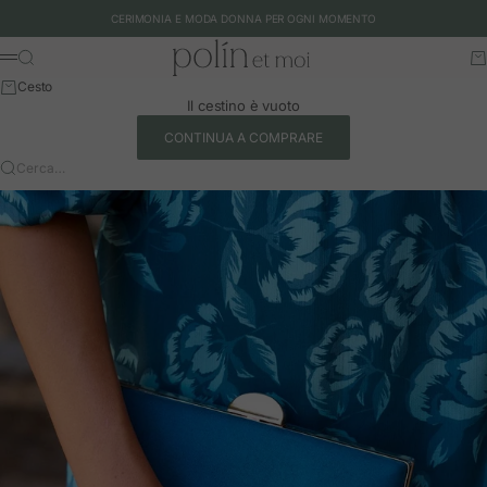
Vai al contenuto
CERIMONIA E MODA DONNA PER OGNI MOMENTO
Polín et moi - EU
Cerca
Ca
Menu
Cesto
Il cestino è vuoto
CONTINUA A COMPRARE
Cerca…