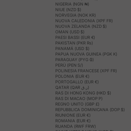
NIGERIA (NGN ₦)
NIUE (NZD $)
NORVEGIA (NOK KR)
NUOVA CALEDONIA (XPF FR)
NUOVA ZELANDA (NZD $)
OMAN (USD $)
PAESI BASSI (EUR €)
PAKISTAN (PKR ₨)
PANAMÁ (USD $)
PAPUA NUOVA GUINEA (PGK K)
PARAGUAY (PYG ₲)
PERÙ (PEN S/)
POLINESIA FRANCESE (XPF FR)
POLONIA (EUR €)
PORTOGALLO (EUR €)
QATAR (QAR ر.ق)
RAS DI HONG KONG (HKD $)
RAS DI MACAO (MOP P)
REGNO UNITO (GBP £)
REPUBBLICA DOMINICANA (DOP $)
RIUNIONE (EUR €)
ROMANIA (EUR €)
RUANDA (RWF FRW)