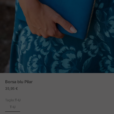
ZOOM
Borsa blu Pilar
Prezzo in offerta
35,95 €
Taglia:
T-U
T-U