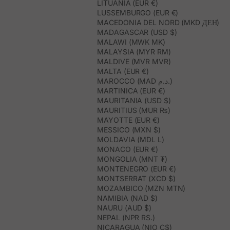
LITUANIA (EUR €)
LUSSEMBURGO (EUR €)
MACEDONIA DEL NORD (MKD ДЕН)
MADAGASCAR (USD $)
MALAWI (MWK MK)
MALAYSIA (MYR RM)
MALDIVE (MVR MVR)
MALTA (EUR €)
MAROCCO (MAD د.م.)
MARTINICA (EUR €)
MAURITANIA (USD $)
MAURITIUS (MUR ₨)
MAYOTTE (EUR €)
MESSICO (MXN $)
MOLDAVIA (MDL L)
MONACO (EUR €)
MONGOLIA (MNT ₮)
MONTENEGRO (EUR €)
MONTSERRAT (XCD $)
MOZAMBICO (MZN MTN)
NAMIBIA (NAD $)
NAURU (AUD $)
NEPAL (NPR RS.)
NICARAGUA (NIO C$)