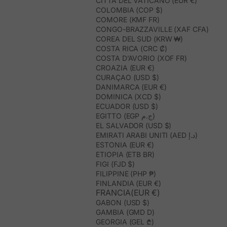
CITTÀ DEL VATICANO (EUR €)
COLOMBIA (COP $)
COMORE (KMF FR)
CONGO-BRAZZAVILLE (XAF CFA)
COREA DEL SUD (KRW ₩)
COSTA RICA (CRC ₡)
COSTA D’AVORIO (XOF FR)
CROAZIA (EUR €)
CURAÇAO (USD $)
DANIMARCA (EUR €)
DOMINICA (XCD $)
ECUADOR (USD $)
EGITTO (EGP ج.م)
EL SALVADOR (USD $)
EMIRATI ARABI UNITI (AED د.إ)
ESTONIA (EUR €)
ETIOPIA (ETB BR)
FIGI (FJD $)
FILIPPINE (PHP ₱)
FINLANDIA (EUR €)
FRANCIA(EUR €)
GABON (USD $)
GAMBIA (GMD D)
GEORGIA (GEL ₾)