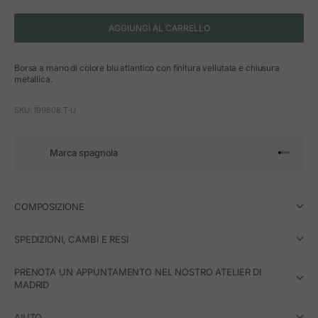
AGGIUNGI AL CARRELLO
Borsa a mano di colore blu atlantico con finitura vellutata e chiusura
metallica.
SKU: 199608.T-U
Marca spagnola
Vai all'art
Vai all'a
Vai all'a
Vai all'
COMPOSIZIONE
SPEDIZIONI, CAMBI E RESI
PRENOTA UN APPUNTAMENTO NEL NOSTRO ATELIER DI
MADRID
AIUTO