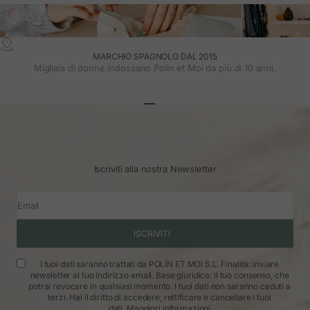
MARCHIO SPAGNOLO DAL 2015
Migliaia di donne indossano Polin et Moi da più di 10 anni.
Vai all'articolo 1
Vai all'articolo 2
Vai all'articolo 3
Iscriviti alla nostra Newsletter
Email
ISCRIVITI
I tuoi dati saranno trattati da POLÍN ET MOI S.L. Finalità: inviare
newsletter al tuo indirizzo email. Base giuridica: il tuo consenso, che
potrai revocare in qualsiasi momento. I tuoi dati non saranno ceduti a
terzi. Hai il diritto di accedere, rettificare e cancellare i tuoi
dati.
Maggiori informazioni