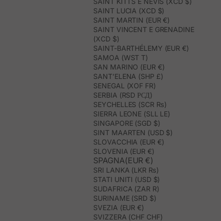
SAINT KITTS E NEVIS (XCD $)
SAINT LUCIA (XCD $)
SAINT MARTIN (EUR €)
SAINT VINCENT E GRENADINE
(XCD $)
SAINT-BARTHÉLEMY (EUR €)
SAMOA (WST T)
SAN MARINO (EUR €)
SANT’ELENA (SHP £)
SENEGAL (XOF FR)
SERBIA (RSD РСД)
SEYCHELLES (SCR ₨)
SIERRA LEONE (SLL LE)
SINGAPORE (SGD $)
SINT MAARTEN (USD $)
SLOVACCHIA (EUR €)
SLOVENIA (EUR €)
SPAGNA(EUR €)
SRI LANKA (LKR ₨)
STATI UNITI (USD $)
SUDAFRICA (ZAR R)
SURINAME (SRD $)
SVEZIA (EUR €)
SVIZZERA (CHF CHF)