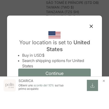
SÃO TOMÉ E PRÍNCIPE (STD DB)
TAIWAN (TWD $)
TANZANIA (TZS SH)
THAILANDIA (THB ฿)
TIMOR EST (USD $)
TOGO (XOF FR)
TONGA (TOP T$)
TRINIDAD E TOBAGO (TTD $)
TUNISIA (USD $)
Your location is set to
United
TURCHIA (TRY ₺)
States
TURKMENISTAN (USD $)
Change country/region
TUVALU (AUD $)
Buy in
USD$
UGANDA (UGX USH)
Search shipping options for
United
UNGHERIA (EUR €)
States
URUGUAY (UYU $U)
UZBEKISTAN (UZS SO'M)
Continue
Continue
VANUATU (VUV VT)
SCARICA
Change country/region and language
Cancel
VENEZUELA (USD $)
Ottieni uno
sconto del 10%
sul tuo
VIETNAM (VND ₫)
primo acquisto
WALLIS E FUTUNA (XPF FR)
ZAMBIA (ZMW K)
ZIMBABWE (USD $)
ESWATINI (SZL E)