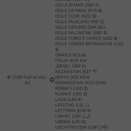
ISOLA DI MAN (GBP £)
ISOLE CAYMAN (KYD $)
ISOLE COOK (NZD $)
ISOLE FALKLAND (FKP £)
ISOLE FÆR ØER (DKK KR.)
ISOLE SALOMONE (SBD $)
ISOLE TURKS E CAICOS (USD $)
ISOLE VERGINI BRITANNICHE (USD
$)
ISRAELE (ILS ₪)
ITALIA (EUR €)
JERSEY (GBP £)
KAZAKISTAN (KZT ₸)
© 2026 Polín et moi -
KENYA (KES KSH)
EU
KIRGHIZISTAN (KGS SOM)
KIRIBATI (USD $)
KUWAIT (USD $)
LAOS (LAK ₭)
LESOTHO (LSL L)
LETTONIA (EUR €)
LIBANO (LBP ل.ل)
LIBERIA (LRD $)
LIECHTENSTEIN (CHF CHF)