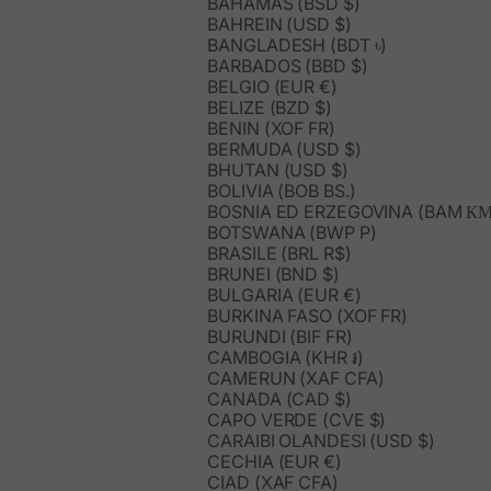
BAHAMAS (BSD $)
BAHREIN (USD $)
BANGLADESH (BDT ৳)
BARBADOS (BBD $)
BELGIO (EUR €)
BELIZE (BZD $)
BENIN (XOF FR)
BERMUDA (USD $)
BHUTAN (USD $)
BOLIVIA (BOB BS.)
BOSNIA ED ERZEGOVINA (BAM КМ
BOTSWANA (BWP P)
BRASILE (BRL R$)
BRUNEI (BND $)
BULGARIA (EUR €)
BURKINA FASO (XOF FR)
BURUNDI (BIF FR)
CAMBOGIA (KHR ៛)
CAMERUN (XAF CFA)
CANADA (CAD $)
CAPO VERDE (CVE $)
CARAIBI OLANDESI (USD $)
CECHIA (EUR €)
CIAD (XAF CFA)