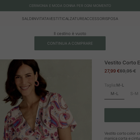
CERIMONIA E MODA DONNA PER OGNI MOMENTO
SALDI
INVITATA
VESTITI
CALZATURE
ACCESSORI
SPOSA
Il cestino è vuoto
CONTINUA A COMPRARE
Vestito Corto 
Prezzo in offerta
Prezzo no
27,99 €
69,95 €
Taglia:
M-L
M-L
S-M
Vestito corto color c
manica corta e cintu