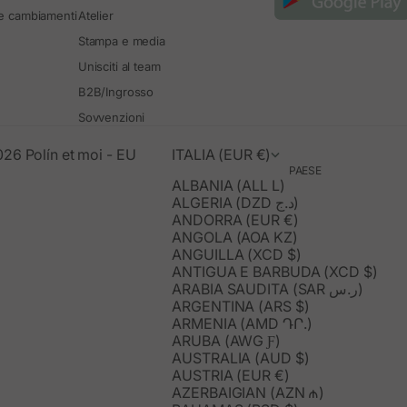
 e cambiamenti
Atelier
Stampa e media
Unisciti al team
B2B/Ingrosso
Sovvenzioni
26 Polín et moi - EU
ITALIA (EUR €)
PAESE
ALBANIA (ALL L)
ALGERIA (DZD د.ج)
ANDORRA (EUR €)
ANGOLA (AOA KZ)
ANGUILLA (XCD $)
ANTIGUA E BARBUDA (XCD $)
ARABIA SAUDITA (SAR ر.س)
ARGENTINA (ARS $)
ARMENIA (AMD ԴՐ.)
ARUBA (AWG Ƒ)
AUSTRALIA (AUD $)
AUSTRIA (EUR €)
AZERBAIGIAN (AZN ₼)