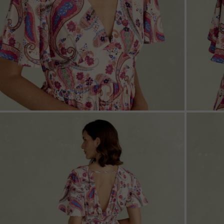
ZOOM
ZOO