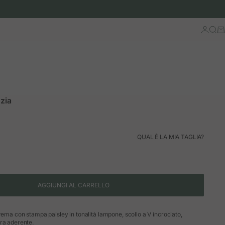
Accedi
Cerc
Ca
Ezia
rmale
QUAL È LA MIA TAGLIA?
AGGIUNGI AL CARRELLO
rema con stampa paisley in tonalità lampone, scollo a V incrociato,
ra aderente.