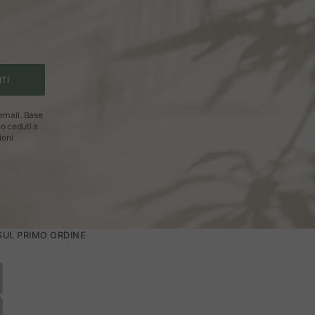
ITI
 email. Base
no ceduti a
ioni
 SUL PRIMO ORDINE