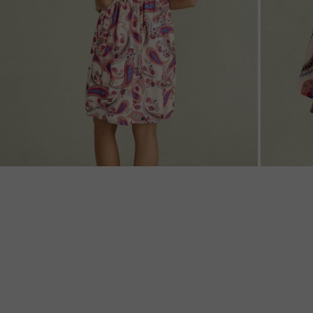
ZOOM
ZOO