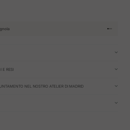
gnola
Vai all'articol
Vai all'artico
Vai all'artic
Vai all'arti
I E RESI
UNTAMENTO NEL NOSTRO ATELIER DI MADRID