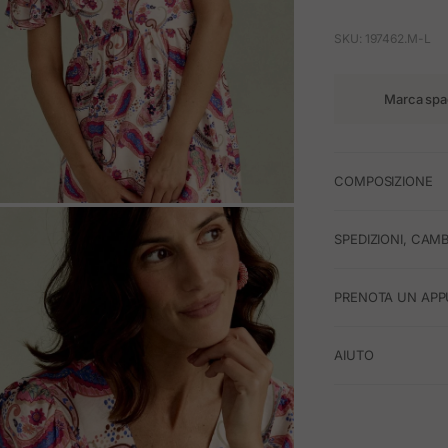
SKU: 197462.M-L
Marca spa
COMPOSIZIONE
M
SPEDIZIONI, CAMB
PRENOTA UN APP
AIUTO