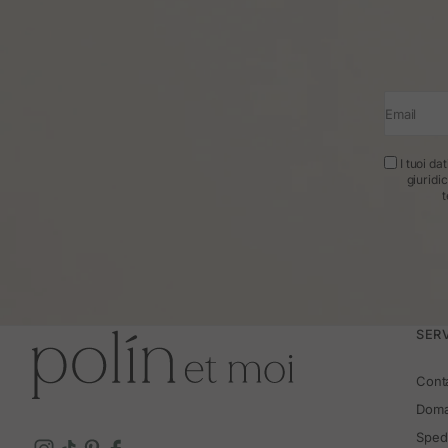
Email
I tuoi da
giuridi
t
SERV
Cont
Doma
Spedi