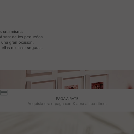
ás una misma.
isfrutar de los pequeños
a una gran ocasión.
 ellas mismas: seguras,
PAGA A RATE
Acquista ora e paga con Klarna al tuo ritmo.