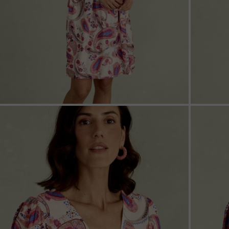
ZOOM
ZOO