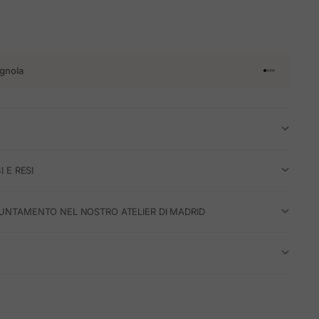
gnola
Vai all'articol
Vai all'artico
Vai all'artic
Vai all'arti
I E RESI
UNTAMENTO NEL NOSTRO ATELIER DI MADRID