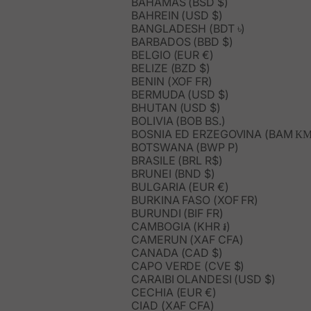
BAHAMAS (BSD $)
BAHREIN (USD $)
BANGLADESH (BDT ৳)
BARBADOS (BBD $)
BELGIO (EUR €)
BELIZE (BZD $)
BENIN (XOF FR)
BERMUDA (USD $)
BHUTAN (USD $)
BOLIVIA (BOB BS.)
BOSNIA ED ERZEGOVINA (BAM КМ
BOTSWANA (BWP P)
BRASILE (BRL R$)
BRUNEI (BND $)
BULGARIA (EUR €)
BURKINA FASO (XOF FR)
BURUNDI (BIF FR)
CAMBOGIA (KHR ៛)
CAMERUN (XAF CFA)
CANADA (CAD $)
CAPO VERDE (CVE $)
CARAIBI OLANDESI (USD $)
CECHIA (EUR €)
CIAD (XAF CFA)