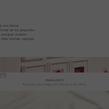
ás una misma.
isfrutar de los pequeños
a una gran ocasión.
 ellas mismas: seguras,
PAGA A RATE
Acquista ora e paga con Klarna al tuo ritmo.