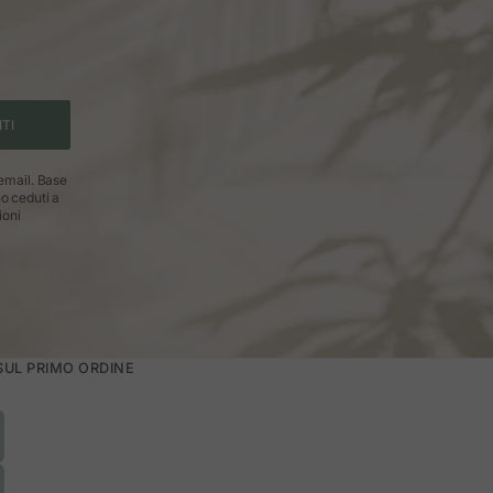
ITI
 email. Base
no ceduti a
ioni
 SUL PRIMO ORDINE