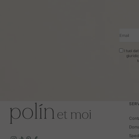
Email
I tuoi da
giuridi
t
SERV
Cont
Doma
Spedi