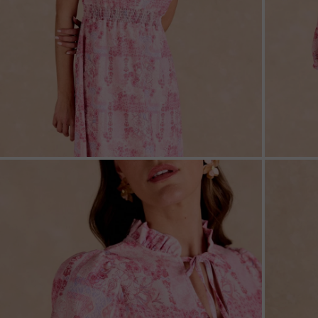
ZOOM
ZOO