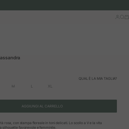
Accedi
Cerc
Ca
Cassandra
rmale
QUAL È LA MIA TAGLIA?
M
L
XL
AGGIUNGI AL CARRELLO
ità rosa, con stampa floreale in toni delicati. Lo scollo a V e la vita
a silhouette favorevole e femminile.