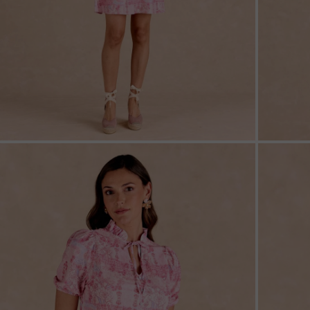
ZOOM
ZOO