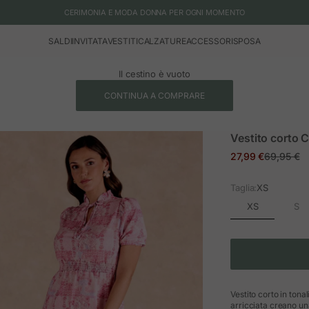
CERIMONIA E MODA DONNA PER OGNI MOMENTO
SALDI
INVITATA
VESTITI
CALZATURE
ACCESSORI
SPOSA
Il cestino è vuoto
CONTINUA A COMPRARE
Vestito corto 
Prezzo in offerta
Prezzo no
27,99 €
69,95 €
Taglia:
XS
XS
S
Vestito corto in tonal
arricciata creano un