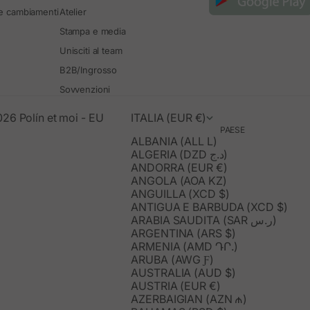
 e cambiamenti
Atelier
Stampa e media
Unisciti al team
B2B/Ingrosso
Sovvenzioni
26 Polín et moi - EU
ITALIA (EUR €)
PAESE
ALBANIA (ALL L)
ALGERIA (DZD د.ج)
ANDORRA (EUR €)
ANGOLA (AOA KZ)
ANGUILLA (XCD $)
ANTIGUA E BARBUDA (XCD $)
ARABIA SAUDITA (SAR ر.س)
ARGENTINA (ARS $)
ARMENIA (AMD ԴՐ.)
ARUBA (AWG Ƒ)
AUSTRALIA (AUD $)
AUSTRIA (EUR €)
AZERBAIGIAN (AZN ₼)