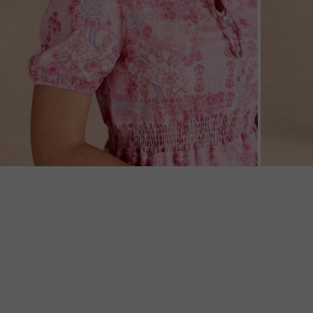
ZOOM
ZOO