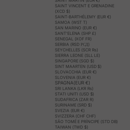
SAINT MARTIN (EUR €)
SAINT VINCENT E GRENADINE
(XCD $)
SAINT-BARTHÉLEMY (EUR €)
SAMOA (WST T)
SAN MARINO (EUR €)
SANT’ELENA (SHP £)
SENEGAL (XOF FR)
SERBIA (RSD РСД)
SEYCHELLES (SCR ₨)
SIERRA LEONE (SLL LE)
SINGAPORE (SGD $)
SINT MAARTEN (USD $)
SLOVACCHIA (EUR €)
SLOVENIA (EUR €)
SPAGNA(EUR €)
SRI LANKA (LKR ₨)
STATI UNITI (USD $)
SUDAFRICA (ZAR R)
SURINAME (SRD $)
SVEZIA (EUR €)
SVIZZERA (CHF CHF)
SÃO TOMÉ E PRÍNCIPE (STD DB)
TAIWAN (TWD $)