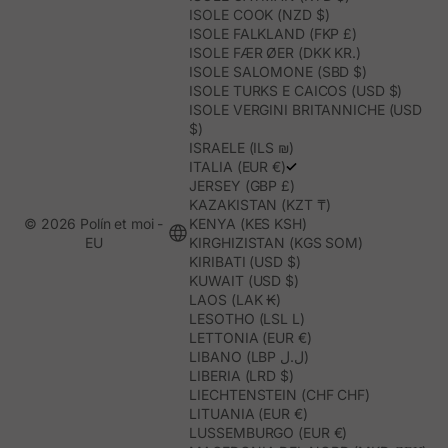
ISOLE COOK (NZD $)
ISOLE FALKLAND (FKP £)
ISOLE FÆR ØER (DKK KR.)
ISOLE SALOMONE (SBD $)
ISOLE TURKS E CAICOS (USD $)
ISOLE VERGINI BRITANNICHE (USD
$)
ISRAELE (ILS ₪)
ITALIA (EUR €)
JERSEY (GBP £)
KAZAKISTAN (KZT ₸)
© 2026 Polín et moi -
KENYA (KES KSH)
EU
KIRGHIZISTAN (KGS SOM)
KIRIBATI (USD $)
KUWAIT (USD $)
LAOS (LAK ₭)
LESOTHO (LSL L)
LETTONIA (EUR €)
LIBANO (LBP ل.ل)
LIBERIA (LRD $)
LIECHTENSTEIN (CHF CHF)
LITUANIA (EUR €)
LUSSEMBURGO (EUR €)