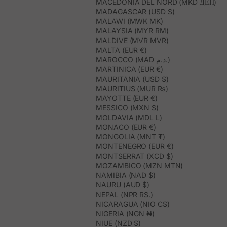
MACEDONIA DEL NORD (MKD ДЕН)
MADAGASCAR (USD $)
MALAWI (MWK MK)
MALAYSIA (MYR RM)
MALDIVE (MVR MVR)
MALTA (EUR €)
MAROCCO (MAD د.م.)
MARTINICA (EUR €)
MAURITANIA (USD $)
MAURITIUS (MUR ₨)
MAYOTTE (EUR €)
MESSICO (MXN $)
MOLDAVIA (MDL L)
MONACO (EUR €)
MONGOLIA (MNT ₮)
MONTENEGRO (EUR €)
MONTSERRAT (XCD $)
MOZAMBICO (MZN MTN)
NAMIBIA (NAD $)
NAURU (AUD $)
NEPAL (NPR RS.)
NICARAGUA (NIO C$)
NIGERIA (NGN ₦)
NIUE (NZD $)