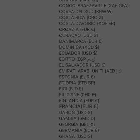
CONGO-BRAZZAVILLE (XAF CFA)
COREA DEL SUD (KRW ₩)
COSTA RICA (CRC ₡)
COSTA D’AVORIO (XOF FR)
CROAZIA (EUR €)
CURAÇAO (USD $)
DANIMARCA (EUR €)
DOMINICA (XCD $)
ECUADOR (USD $)
EGITTO (EGP ج.م)
EL SALVADOR (USD $)
EMIRATI ARABI UNITI (AED د.إ)
ESTONIA (EUR €)
ETIOPIA (ETB BR)
FIGI (FJD $)
FILIPPINE (PHP ₱)
FINLANDIA (EUR €)
FRANCIA(EUR €)
GABON (USD $)
GAMBIA (GMD D)
GEORGIA (GEL ₾)
GERMANIA (EUR €)
GHANA (USD $)