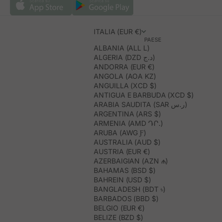
ITALIA (EUR €)
PAESE
ALBANIA (ALL L)
ALGERIA (DZD د.ج)
ANDORRA (EUR €)
ANGOLA (AOA KZ)
ANGUILLA (XCD $)
ANTIGUA E BARBUDA (XCD $)
ARABIA SAUDITA (SAR ر.س)
ARGENTINA (ARS $)
ARMENIA (AMD ԴՐ.)
ARUBA (AWG Ƒ)
AUSTRALIA (AUD $)
AUSTRIA (EUR €)
AZERBAIGIAN (AZN ₼)
BAHAMAS (BSD $)
BAHREIN (USD $)
BANGLADESH (BDT ৳)
BARBADOS (BBD $)
BELGIO (EUR €)
BELIZE (BZD $)