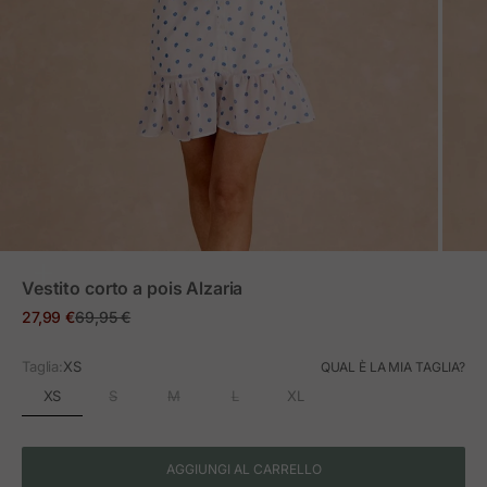
ZOOM
Vestito corto a pois Alzaria
Prezzo in offerta
Prezzo normale
27,99 €
69,95 €
Taglia:
XS
QUAL È LA MIA TAGLIA?
XS
S
M
L
XL
AGGIUNGI AL CARRELLO