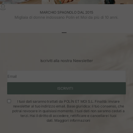
MARCHIO SPAGNOLO DAL 2015
Migliaia di donne indossano Polin et Moi da più di 10 anni.
Vai all'articolo 1
Vai all'articolo 2
Vai all'articolo 3
Iscriviti alla nostra Newsletter
Email
ISCRIVITI
I tuoi dati saranno trattati da POLÍN ET MOI S.L. Finalità: inviare
newsletter al tuo indirizzo email. Base giuridica: il tuo consenso, che
potrai revocare in qualsiasi momento. I tuoi dati non saranno ceduti a
terzi. Hai il diritto di accedere, rettificare e cancellare i tuoi
dati.
Maggiori informazioni