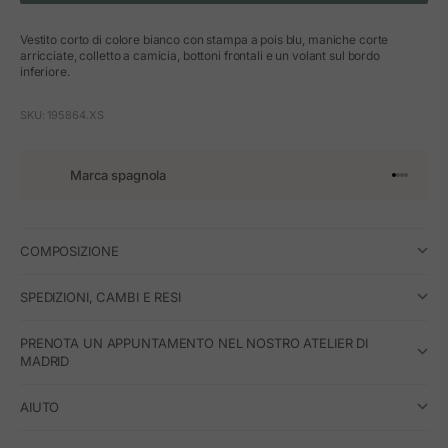
Vestito corto di colore bianco con stampa a pois blu, maniche corte
arricciate, colletto a camicia, bottoni frontali e un volant sul bordo
inferiore.
SKU: 195864.XS
Marca spagnola
Vai all'art
Vai all'a
Vai all'a
Vai all'
COMPOSIZIONE
SPEDIZIONI, CAMBI E RESI
PRENOTA UN APPUNTAMENTO NEL NOSTRO ATELIER DI
MADRID
AIUTO