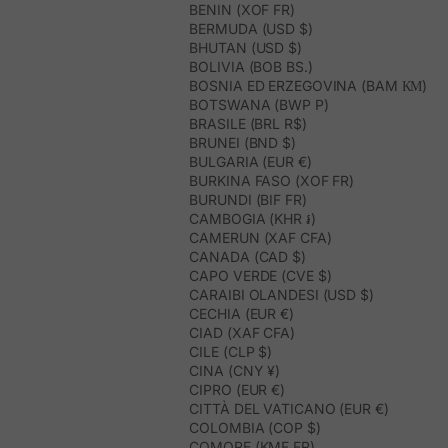
BENIN (XOF FR)
BERMUDA (USD $)
BHUTAN (USD $)
BOLIVIA (BOB BS.)
BOSNIA ED ERZEGOVINA (BAM КМ)
BOTSWANA (BWP P)
BRASILE (BRL R$)
BRUNEI (BND $)
BULGARIA (EUR €)
BURKINA FASO (XOF FR)
BURUNDI (BIF FR)
CAMBOGIA (KHR ៛)
CAMERUN (XAF CFA)
CANADA (CAD $)
CAPO VERDE (CVE $)
CARAIBI OLANDESI (USD $)
CECHIA (EUR €)
CIAD (XAF CFA)
CILE (CLP $)
CINA (CNY ¥)
CIPRO (EUR €)
CITTÀ DEL VATICANO (EUR €)
COLOMBIA (COP $)
COMORE (KMF FR)