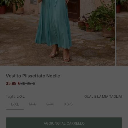
ZOOM
Vestito Plissettato Noelie
Prezzo in offerta
Prezzo normale
35,99 €
89,95 €
Taglia:
L-XL
QUAL È LA MIA TAGLIA?
L-XL
M-L
S-M
XS-S
AGGIUNGI AL CARRELLO