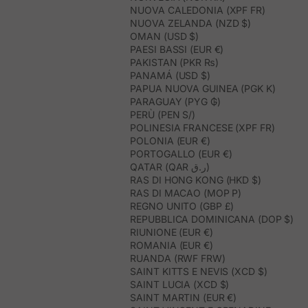
NUOVA CALEDONIA (XPF FR)
NUOVA ZELANDA (NZD $)
OMAN (USD $)
PAESI BASSI (EUR €)
PAKISTAN (PKR ₨)
PANAMÁ (USD $)
PAPUA NUOVA GUINEA (PGK K)
PARAGUAY (PYG ₲)
PERÙ (PEN S/)
POLINESIA FRANCESE (XPF FR)
POLONIA (EUR €)
PORTOGALLO (EUR €)
QATAR (QAR ر.ق)
RAS DI HONG KONG (HKD $)
RAS DI MACAO (MOP P)
REGNO UNITO (GBP £)
REPUBBLICA DOMINICANA (DOP $)
RIUNIONE (EUR €)
ROMANIA (EUR €)
RUANDA (RWF FRW)
SAINT KITTS E NEVIS (XCD $)
SAINT LUCIA (XCD $)
SAINT MARTIN (EUR €)