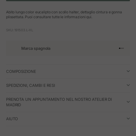
Abito lungo color eucalipto con scollo halter, dettaglio cintura e gonna
plissettata. Puoi consultare tutte le informazioni qui.
SKU: 191503.L-XL
Marca spagnola
Vai all'art
Vai all'a
Vai all'a
Vai all'
COMPOSIZIONE
SPEDIZIONI, CAMBI E RESI
PRENOTA UN APPUNTAMENTO NEL NOSTRO ATELIER DI
MADRID
AIUTO