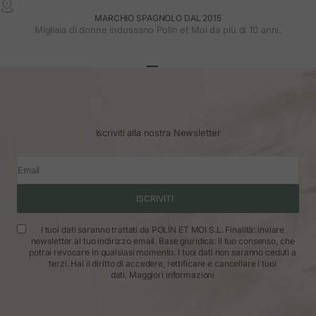
MARCHIO SPAGNOLO DAL 2015
Migliaia di donne indossano Polin et Moi da più di 10 anni.
Vai all'articolo 1
Vai all'articolo 2
Vai all'articolo 3
Iscriviti alla nostra Newsletter
Email
ISCRIVITI
I tuoi dati saranno trattati da POLÍN ET MOI S.L. Finalità: inviare
newsletter al tuo indirizzo email. Base giuridica: il tuo consenso, che
potrai revocare in qualsiasi momento. I tuoi dati non saranno ceduti a
terzi. Hai il diritto di accedere, rettificare e cancellare i tuoi
dati.
Maggiori informazioni