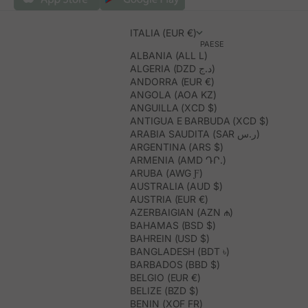
ITALIA (EUR €)
PAESE
ALBANIA (ALL L)
ALGERIA (DZD د.ج)
ANDORRA (EUR €)
ANGOLA (AOA KZ)
ANGUILLA (XCD $)
ANTIGUA E BARBUDA (XCD $)
ARABIA SAUDITA (SAR ر.س)
ARGENTINA (ARS $)
ARMENIA (AMD ԴՐ.)
ARUBA (AWG Ƒ)
AUSTRALIA (AUD $)
AUSTRIA (EUR €)
AZERBAIGIAN (AZN ₼)
BAHAMAS (BSD $)
BAHREIN (USD $)
BANGLADESH (BDT ৳)
BARBADOS (BBD $)
BELGIO (EUR €)
BELIZE (BZD $)
BENIN (XOF FR)