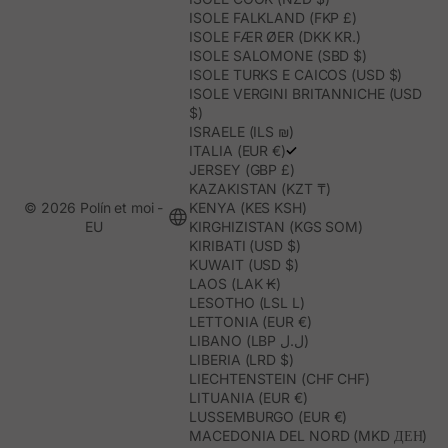
ISOLE FALKLAND (FKP £)
ISOLE FÆR ØER (DKK KR.)
ISOLE SALOMONE (SBD $)
ISOLE TURKS E CAICOS (USD $)
ISOLE VERGINI BRITANNICHE (USD
$)
ISRAELE (ILS ₪)
ITALIA (EUR €)
JERSEY (GBP £)
KAZAKISTAN (KZT ₸)
© 2026 Polín et moi -
KENYA (KES KSH)
EU
KIRGHIZISTAN (KGS SOM)
KIRIBATI (USD $)
KUWAIT (USD $)
LAOS (LAK ₭)
LESOTHO (LSL L)
LETTONIA (EUR €)
LIBANO (LBP ل.ل)
LIBERIA (LRD $)
LIECHTENSTEIN (CHF CHF)
LITUANIA (EUR €)
LUSSEMBURGO (EUR €)
MACEDONIA DEL NORD (MKD ДЕН)