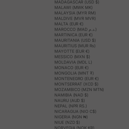
MADAGASCAR (USD $)
MALAWI (MWK MK)
MALAYSIA (MYR RM)
MALDIVE (MVR MVR)
MALTA (EUR €)
MAROCCO (MAD د.م.)
MARTINICA (EUR €)
MAURITANIA (USD $)
MAURITIUS (MUR ₨)
MAYOTTE (EUR €)
MESSICO (MXN $)
MOLDAVIA (MDL L)
MONACO (EUR €)
MONGOLIA (MNT ₮)
MONTENEGRO (EUR €)
MONTSERRAT (XCD $)
MOZAMBICO (MZN MTN)
NAMIBIA (NAD $)
NAURU (AUD $)
NEPAL (NPR RS.)
NICARAGUA (NIO C$)
NIGERIA (NGN ₦)
NIUE (NZD $)
NORVEGIA (NOK KR)