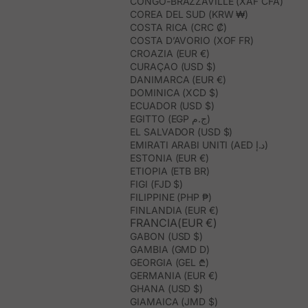
CONGO-BRAZZAVILLE (XAF CFA)
COREA DEL SUD (KRW ₩)
COSTA RICA (CRC ₡)
COSTA D’AVORIO (XOF FR)
CROAZIA (EUR €)
CURAÇAO (USD $)
DANIMARCA (EUR €)
DOMINICA (XCD $)
ECUADOR (USD $)
EGITTO (EGP ج.م)
EL SALVADOR (USD $)
EMIRATI ARABI UNITI (AED د.إ)
ESTONIA (EUR €)
ETIOPIA (ETB BR)
FIGI (FJD $)
FILIPPINE (PHP ₱)
FINLANDIA (EUR €)
FRANCIA(EUR €)
GABON (USD $)
GAMBIA (GMD D)
GEORGIA (GEL ₾)
GERMANIA (EUR €)
GHANA (USD $)
GIAMAICA (JMD $)