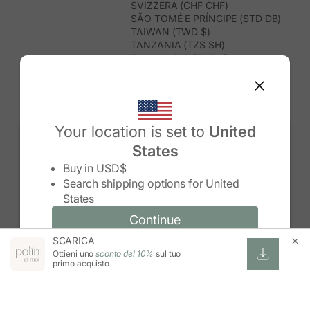
SVIZZERA (CHF CHF)
SÃO TOMÉ E PRÍNCIPE (STD DB)
TAIWAN (TWD $)
TANZANIA (TZS SH)
THAILANDIA (THB ฿)
TIMOR EST (USD $)
TOGO (XOF FR)
TONGA (TOP T$)
TRINIDAD E TOBAGO (TTD $)
TUNISIA (USD $)
Your location is set to
United
TURCHIA (TRY ₺)
States
TURKMENISTAN (USD $)
Change country/region
TUVALU (AUD $)
Buy in
USD$
UGANDA (UGX USH)
Search shipping options for
United
UNGHERIA (EUR €)
States
URUGUAY (UYU $U)
UZBEKISTAN (UZS SO'M)
Continue
Continue
VANUATU (VUV VT)
SCARICA
Change country/region and language
Cancel
VENEZUELA (USD $)
Ottieni uno
sconto del 10%
sul tuo
VIETNAM (VND ₫)
primo acquisto
WALLIS E FUTUNA (XPF FR)
ZAMBIA (ZMW K)
ZIMBABWE (USD $)
ESWATINI (SZL E)