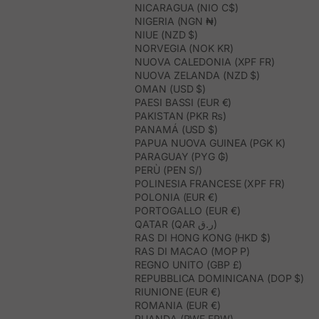
NICARAGUA (NIO C$)
NIGERIA (NGN ₦)
NIUE (NZD $)
NORVEGIA (NOK KR)
NUOVA CALEDONIA (XPF FR)
NUOVA ZELANDA (NZD $)
OMAN (USD $)
PAESI BASSI (EUR €)
PAKISTAN (PKR ₨)
PANAMÁ (USD $)
PAPUA NUOVA GUINEA (PGK K)
PARAGUAY (PYG ₲)
PERÙ (PEN S/)
POLINESIA FRANCESE (XPF FR)
POLONIA (EUR €)
PORTOGALLO (EUR €)
QATAR (QAR ر.ق)
RAS DI HONG KONG (HKD $)
RAS DI MACAO (MOP P)
REGNO UNITO (GBP £)
REPUBBLICA DOMINICANA (DOP $)
RIUNIONE (EUR €)
ROMANIA (EUR €)
RUANDA (RWF FRW)