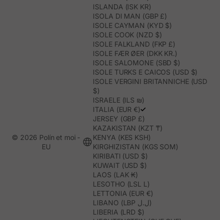
ISLANDA (ISK KR)
ISOLA DI MAN (GBP £)
ISOLE CAYMAN (KYD $)
ISOLE COOK (NZD $)
ISOLE FALKLAND (FKP £)
ISOLE FÆR ØER (DKK KR.)
ISOLE SALOMONE (SBD $)
ISOLE TURKS E CAICOS (USD $)
ISOLE VERGINI BRITANNICHE (USD
$)
ISRAELE (ILS ₪)
ITALIA (EUR €)
JERSEY (GBP £)
KAZAKISTAN (KZT ₸)
© 2026 Polín et moi -
KENYA (KES KSH)
EU
KIRGHIZISTAN (KGS SOM)
KIRIBATI (USD $)
KUWAIT (USD $)
LAOS (LAK ₭)
LESOTHO (LSL L)
LETTONIA (EUR €)
LIBANO (LBP ل.ل)
LIBERIA (LRD $)