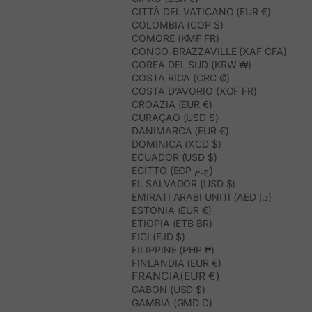
CITTÀ DEL VATICANO (EUR €)
COLOMBIA (COP $)
COMORE (KMF FR)
CONGO-BRAZZAVILLE (XAF CFA)
COREA DEL SUD (KRW ₩)
COSTA RICA (CRC ₡)
COSTA D’AVORIO (XOF FR)
CROAZIA (EUR €)
CURAÇAO (USD $)
DANIMARCA (EUR €)
DOMINICA (XCD $)
ECUADOR (USD $)
EGITTO (EGP ج.م)
EL SALVADOR (USD $)
EMIRATI ARABI UNITI (AED د.إ)
ESTONIA (EUR €)
ETIOPIA (ETB BR)
FIGI (FJD $)
FILIPPINE (PHP ₱)
FINLANDIA (EUR €)
FRANCIA(EUR €)
GABON (USD $)
GAMBIA (GMD D)