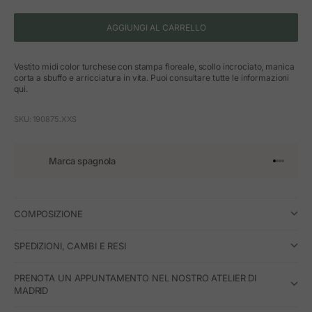
AGGIUNGI AL CARRELLO
Vestito midi color turchese con stampa floreale, scollo incrociato, manica
corta a sbuffo e arricciatura in vita. Puoi consultare tutte le informazioni
qui.
SKU: 190875.XXS
Marca spagnola
Vai all'art
Vai all'a
Vai all'a
Vai all'
COMPOSIZIONE
SPEDIZIONI, CAMBI E RESI
PRENOTA UN APPUNTAMENTO NEL NOSTRO ATELIER DI
MADRID