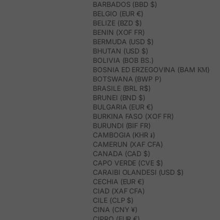
BARBADOS (BBD $)
BELGIO (EUR €)
BELIZE (BZD $)
BENIN (XOF FR)
BERMUDA (USD $)
BHUTAN (USD $)
BOLIVIA (BOB BS.)
BOSNIA ED ERZEGOVINA (BAM КМ)
BOTSWANA (BWP P)
BRASILE (BRL R$)
BRUNEI (BND $)
BULGARIA (EUR €)
BURKINA FASO (XOF FR)
BURUNDI (BIF FR)
CAMBOGIA (KHR ៛)
CAMERUN (XAF CFA)
CANADA (CAD $)
CAPO VERDE (CVE $)
CARAIBI OLANDESI (USD $)
CECHIA (EUR €)
CIAD (XAF CFA)
CILE (CLP $)
CINA (CNY ¥)
CIPRO (EUR €)