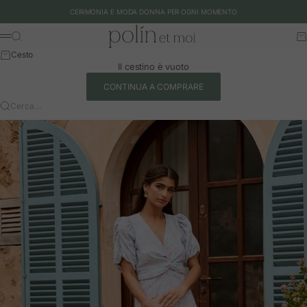
Vai al contenuto
CERIMONIA E MODA DONNA PER OGNI MOMENTO
Polín et moi - EU
Cerca
Ca
Menu
Cesto
Il cestino è vuoto
CONTINUA A COMPRARE
Cerca…