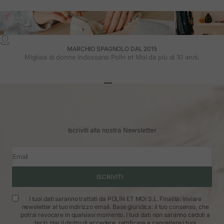
MARCHIO SPAGNOLO DAL 2015
Migliaia di donne indossano Polin et Moi da più di 10 anni.
Vai all'articolo 1
Vai all'articolo 2
Vai all'articolo 3
Iscriviti alla nostra Newsletter
Email
ISCRIVITI
I tuoi dati saranno trattati da POLÍN ET MOI S.L. Finalità: inviare
newsletter al tuo indirizzo email. Base giuridica: il tuo consenso, che
potrai revocare in qualsiasi momento. I tuoi dati non saranno ceduti a
terzi. Hai il diritto di accedere, rettificare e cancellare i tuoi