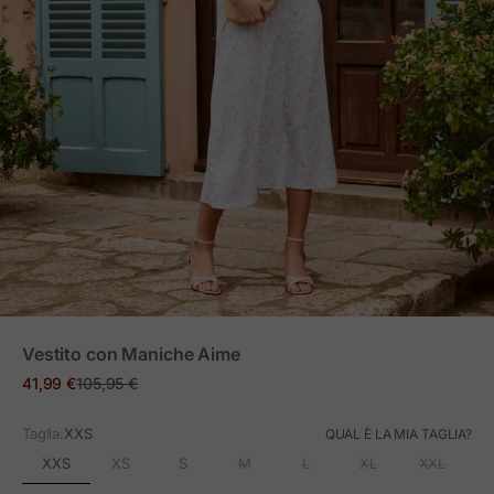
ZOOM
Vestito con Maniche Aime
Prezzo in offerta
Prezzo normale
41,99 €
105,95 €
Taglia:
XXS
QUAL È LA MIA TAGLIA?
XXS
XS
S
M
L
XL
XXL