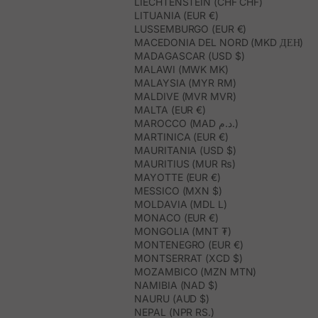
LIECHTENSTEIN (CHF CHF)
LITUANIA (EUR €)
LUSSEMBURGO (EUR €)
MACEDONIA DEL NORD (MKD ДЕН)
MADAGASCAR (USD $)
MALAWI (MWK MK)
MALAYSIA (MYR RM)
MALDIVE (MVR MVR)
MALTA (EUR €)
MAROCCO (MAD د.م.)
MARTINICA (EUR €)
MAURITANIA (USD $)
MAURITIUS (MUR ₨)
MAYOTTE (EUR €)
MESSICO (MXN $)
MOLDAVIA (MDL L)
MONACO (EUR €)
MONGOLIA (MNT ₮)
MONTENEGRO (EUR €)
MONTSERRAT (XCD $)
MOZAMBICO (MZN MTN)
NAMIBIA (NAD $)
NAURU (AUD $)
NEPAL (NPR RS.)