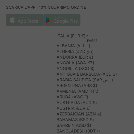
SCARICA L'APP | 10% SUL PRIMO ORDINE
ITALIA (EUR €)
PAESE
ALBANIA (ALL L)
ALGERIA (DZD د.ج)
ANDORRA (EUR €)
ANGOLA (AOA KZ)
ANGUILLA (XCD $)
ANTIGUA E BARBUDA (XCD $)
ARABIA SAUDITA (SAR ر.س)
ARGENTINA (ARS $)
ARMENIA (AMD ԴՐ.)
ARUBA (AWG Ƒ)
AUSTRALIA (AUD $)
AUSTRIA (EUR €)
AZERBAIGIAN (AZN ₼)
BAHAMAS (BSD $)
BAHREIN (USD $)
BANGLADESH (BDT ৳)