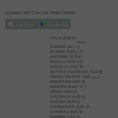
SCARICA L'APP | 10% SUL PRIMO ORDINE
ITALIA (EUR €)
PAESE
ALBANIA (ALL L)
ALGERIA (DZD د.ج)
ANDORRA (EUR €)
ANGOLA (AOA KZ)
ANGUILLA (XCD $)
ANTIGUA E BARBUDA (XCD $)
ARABIA SAUDITA (SAR ر.س)
ARGENTINA (ARS $)
ARMENIA (AMD ԴՐ.)
ARUBA (AWG Ƒ)
AUSTRALIA (AUD $)
AUSTRIA (EUR €)
AZERBAIGIAN (AZN ₼)
BAHAMAS (BSD $)
BAHREIN (USD $)