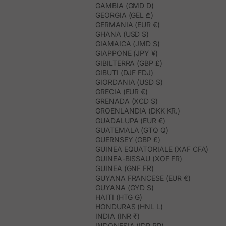
GAMBIA (GMD D)
GEORGIA (GEL ₾)
GERMANIA (EUR €)
GHANA (USD $)
GIAMAICA (JMD $)
GIAPPONE (JPY ¥)
GIBILTERRA (GBP £)
GIBUTI (DJF FDJ)
GIORDANIA (USD $)
GRECIA (EUR €)
GRENADA (XCD $)
GROENLANDIA (DKK KR.)
GUADALUPA (EUR €)
GUATEMALA (GTQ Q)
GUERNSEY (GBP £)
GUINEA EQUATORIALE (XAF CFA)
GUINEA-BISSAU (XOF FR)
GUINEA (GNF FR)
GUYANA FRANCESE (EUR €)
GUYANA (GYD $)
HAITI (HTG G)
HONDURAS (HNL L)
INDIA (INR ₹)
INDONESIA (IDR RP)