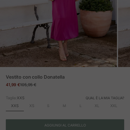
ZOOM
Vestito con collo Donatella
Prezzo in offerta
Prezzo normale
41,99 €
105,95 €
Taglia:
XXS
QUAL È LA MIA TAGLIA?
XXS
XS
S
M
L
XL
XXL
AGGIUNGI AL CARRELLO