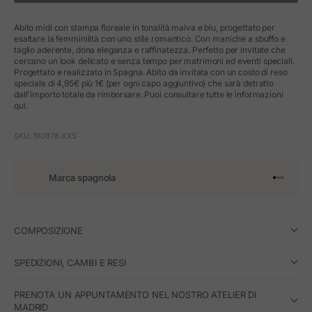
Abito midi con stampa floreale in tonalità malva e blu, progettato per
esaltare la femminilità con uno stile romantico. Con maniche a sbuffo e
taglio aderente, dona eleganza e raffinatezza. Perfetto per invitate che
cercano un look delicato e senza tempo per matrimoni ed eventi speciali.
Progettato e realizzato in Spagna. Abito da invitata con un costo di reso
speciale di 4,95€ più 1€ (per ogni capo aggiuntivo) che sarà detratto
dall'importo totale da rimborsare. Puoi consultare tutte le informazioni
qui.
SKU: 190878.XXS
Marca spagnola
Vai all'art
Vai all'a
Vai all'a
Vai all'
COMPOSIZIONE
SPEDIZIONI, CAMBI E RESI
PRENOTA UN APPUNTAMENTO NEL NOSTRO ATELIER DI
MADRID