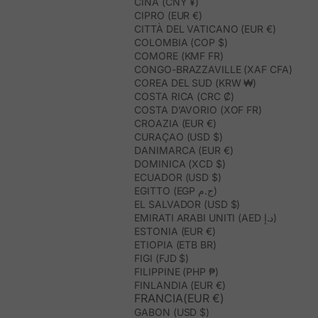
CINA (CNY ¥)
CIPRO (EUR €)
CITTÀ DEL VATICANO (EUR €)
COLOMBIA (COP $)
COMORE (KMF FR)
CONGO-BRAZZAVILLE (XAF CFA)
COREA DEL SUD (KRW ₩)
COSTA RICA (CRC ₡)
COSTA D’AVORIO (XOF FR)
CROAZIA (EUR €)
CURAÇAO (USD $)
DANIMARCA (EUR €)
DOMINICA (XCD $)
ECUADOR (USD $)
EGITTO (EGP ج.م)
EL SALVADOR (USD $)
EMIRATI ARABI UNITI (AED د.إ)
ESTONIA (EUR €)
ETIOPIA (ETB BR)
FIGI (FJD $)
FILIPPINE (PHP ₱)
FINLANDIA (EUR €)
FRANCIA(EUR €)
GABON (USD $)