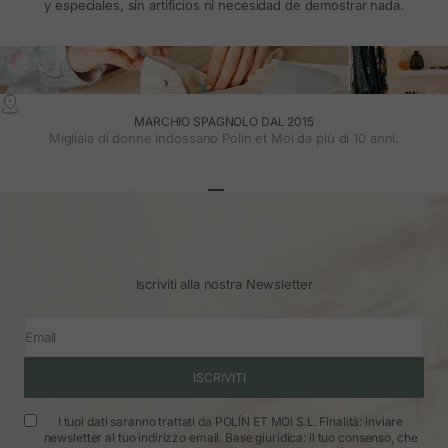
y especiales, sin artificios ni necesidad de demostrar nada.
MARCHIO SPAGNOLO DAL 2015
Migliaia di donne indossano Polin et Moi da più di 10 anni.
Vai all'articolo 1
Vai all'articolo 2
Vai all'articolo 3
Iscriviti alla nostra Newsletter
Email
ISCRIVITI
I tuoi dati saranno trattati da POLÍN ET MOI S.L. Finalità: inviare
newsletter al tuo indirizzo email. Base giuridica: il tuo consenso, che