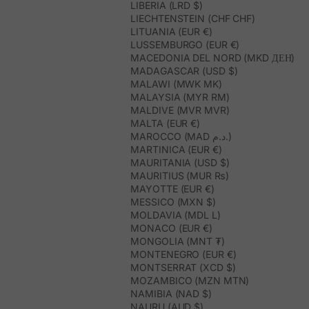
LIBERIA (LRD $)
LIECHTENSTEIN (CHF CHF)
LITUANIA (EUR €)
LUSSEMBURGO (EUR €)
MACEDONIA DEL NORD (MKD ДЕН)
MADAGASCAR (USD $)
MALAWI (MWK MK)
MALAYSIA (MYR RM)
MALDIVE (MVR MVR)
MALTA (EUR €)
MAROCCO (MAD د.م.)
MARTINICA (EUR €)
MAURITANIA (USD $)
MAURITIUS (MUR ₨)
MAYOTTE (EUR €)
MESSICO (MXN $)
MOLDAVIA (MDL L)
MONACO (EUR €)
MONGOLIA (MNT ₮)
MONTENEGRO (EUR €)
MONTSERRAT (XCD $)
MOZAMBICO (MZN MTN)
NAMIBIA (NAD $)
NAURU (AUD $)