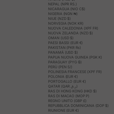
NEPAL (NPR RS.)
NICARAGUA (NIO C$)
NIGERIA (NGN ₦)
NIUE (NZD $)
NORVEGIA (NOK KR)
NUOVA CALEDONIA (XPF FR)
NUOVA ZELANDA (NZD $)
OMAN (USD $)
PAESI BASSI (EUR €)
PAKISTAN (PKR ₨)
PANAMÁ (USD $)
PAPUA NUOVA GUINEA (PGK K)
PARAGUAY (PYG ₲)
PERÙ (PEN S/)
POLINESIA FRANCESE (XPF FR)
POLONIA (EUR €)
PORTOGALLO (EUR €)
QATAR (QAR ر.ق)
RAS DI HONG KONG (HKD $)
RAS DI MACAO (MOP P)
REGNO UNITO (GBP £)
REPUBBLICA DOMINICANA (DOP $)
RIUNIONE (EUR €)