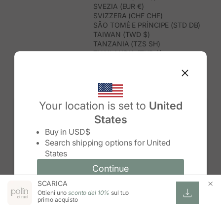
SVEZIA (EUR €)
SVIZZERA (CHF CHF)
SÃO TOMÉ E PRÍNCIPE (STD DB)
TAIWAN (TWD $)
TANZANIA (TZS SH)
THAILANDIA (THB ฿)
TIMOR EST (USD $)
TOGO (XOF FR)
TONGA (TOP T$)
TRINIDAD E TOBAGO (TTD $)
TUNISIA (USD $)
Your location is set to
United
TURCHIA (TRY ₺)
States
TURKMENISTAN (USD $)
Change country/region
TUVALU (AUD $)
Buy in
USD$
UGANDA (UGX USH)
Search shipping options for
United
UNGHERIA (EUR €)
States
URUGUAY (UYU $U)
UZBEKISTAN (UZS SO'M)
Continue
Continue
VANUATU (VUV VT)
SCARICA
Change country/region and language
Cancel
VENEZUELA (USD $)
Ottieni uno
sconto del 10%
sul tuo
VIETNAM (VND ₫)
primo acquisto
WALLIS E FUTUNA (XPF FR)
ZAMBIA (ZMW K)