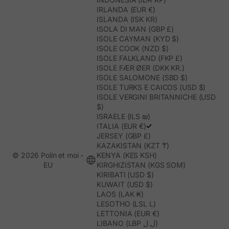
IRLANDA (EUR €)
ISLANDA (ISK KR)
ISOLA DI MAN (GBP £)
ISOLE CAYMAN (KYD $)
ISOLE COOK (NZD $)
ISOLE FALKLAND (FKP £)
ISOLE FÆR ØER (DKK KR.)
ISOLE SALOMONE (SBD $)
ISOLE TURKS E CAICOS (USD $)
ISOLE VERGINI BRITANNICHE (USD
$)
ISRAELE (ILS ₪)
ITALIA (EUR €)
JERSEY (GBP £)
KAZAKISTAN (KZT ₸)
© 2026 Polín et moi -
KENYA (KES KSH)
EU
KIRGHIZISTAN (KGS SOM)
KIRIBATI (USD $)
KUWAIT (USD $)
LAOS (LAK ₭)
LESOTHO (LSL L)
LETTONIA (EUR €)
LIBANO (LBP ل.ل)