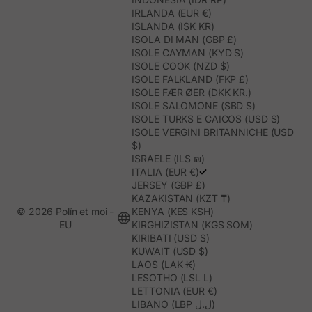
IRLANDA (EUR €)
ISLANDA (ISK KR)
ISOLA DI MAN (GBP £)
ISOLE CAYMAN (KYD $)
ISOLE COOK (NZD $)
ISOLE FALKLAND (FKP £)
ISOLE FÆR ØER (DKK KR.)
ISOLE SALOMONE (SBD $)
ISOLE TURKS E CAICOS (USD $)
ISOLE VERGINI BRITANNICHE (USD
$)
ISRAELE (ILS ₪)
ITALIA (EUR €)
JERSEY (GBP £)
KAZAKISTAN (KZT ₸)
© 2026 Polín et moi -
KENYA (KES KSH)
EU
KIRGHIZISTAN (KGS SOM)
KIRIBATI (USD $)
KUWAIT (USD $)
LAOS (LAK ₭)
LESOTHO (LSL L)
LETTONIA (EUR €)
LIBANO (LBP ل.ل)