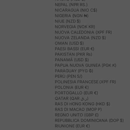
NEPAL (NPR RS.)
NICARAGUA (NIO C$)
NIGERIA (NGN ₦)
NIUE (NZD $)
NORVEGIA (NOK KR)
NUOVA CALEDONIA (XPF FR)
NUOVA ZELANDA (NZD $)
OMAN (USD $)
PAESI BASSI (EUR €)
PAKISTAN (PKR ₨)
PANAMÁ (USD $)
PAPUA NUOVA GUINEA (PGK K)
PARAGUAY (PYG ₲)
PERÙ (PEN S/)
POLINESIA FRANCESE (XPF FR)
POLONIA (EUR €)
PORTOGALLO (EUR €)
QATAR (QAR ر.ق)
RAS DI HONG KONG (HKD $)
RAS DI MACAO (MOP P)
REGNO UNITO (GBP £)
REPUBBLICA DOMINICANA (DOP $)
RIUNIONE (EUR €)