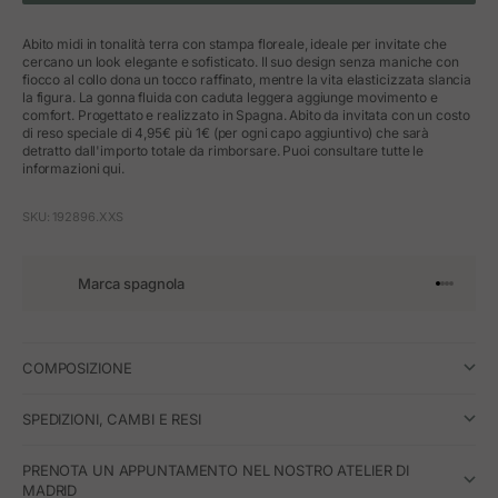
Abito midi in tonalità terra con stampa floreale, ideale per invitate che
cercano un look elegante e sofisticato. Il suo design senza maniche con
fiocco al collo dona un tocco raffinato, mentre la vita elasticizzata slancia
la figura. La gonna fluida con caduta leggera aggiunge movimento e
comfort. Progettato e realizzato in Spagna. Abito da invitata con un costo
di reso speciale di 4,95€ più 1€ (per ogni capo aggiuntivo) che sarà
detratto dall'importo totale da rimborsare. Puoi consultare tutte le
informazioni qui.
SKU: 192896.XXS
Marca spagnola
Vai all'art
Vai all'a
Vai all'a
Vai all'
COMPOSIZIONE
SPEDIZIONI, CAMBI E RESI
PRENOTA UN APPUNTAMENTO NEL NOSTRO ATELIER DI
MADRID