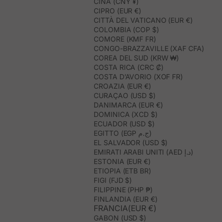
CINA (CNY ¥)
CIPRO (EUR €)
CITTÀ DEL VATICANO (EUR €)
COLOMBIA (COP $)
COMORE (KMF FR)
CONGO-BRAZZAVILLE (XAF CFA)
COREA DEL SUD (KRW ₩)
COSTA RICA (CRC ₡)
COSTA D’AVORIO (XOF FR)
CROAZIA (EUR €)
CURAÇAO (USD $)
DANIMARCA (EUR €)
DOMINICA (XCD $)
ECUADOR (USD $)
EGITTO (EGP ج.م)
EL SALVADOR (USD $)
EMIRATI ARABI UNITI (AED د.إ)
ESTONIA (EUR €)
ETIOPIA (ETB BR)
FIGI (FJD $)
FILIPPINE (PHP ₱)
FINLANDIA (EUR €)
FRANCIA(EUR €)
GABON (USD $)