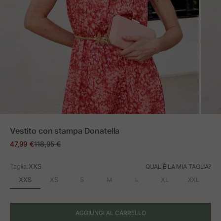
ZOOM
Vestito con stampa Donatella
Prezzo in offerta
Prezzo normale
47,99 €
118,95 €
Taglia:
XXS
QUAL È LA MIA TAGLIA?
XXS
XS
S
M
L
XL
XXL
AGGIUNGI AL CARRELLO