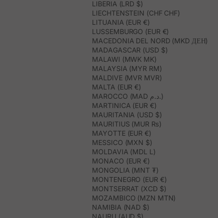
LIBERIA (LRD $)
LIECHTENSTEIN (CHF CHF)
LITUANIA (EUR €)
LUSSEMBURGO (EUR €)
MACEDONIA DEL NORD (MKD ДЕН)
MADAGASCAR (USD $)
MALAWI (MWK MK)
MALAYSIA (MYR RM)
MALDIVE (MVR MVR)
MALTA (EUR €)
MAROCCO (MAD د.م.)
MARTINICA (EUR €)
MAURITANIA (USD $)
MAURITIUS (MUR ₨)
MAYOTTE (EUR €)
MESSICO (MXN $)
MOLDAVIA (MDL L)
MONACO (EUR €)
MONGOLIA (MNT ₮)
MONTENEGRO (EUR €)
MONTSERRAT (XCD $)
MOZAMBICO (MZN MTN)
NAMIBIA (NAD $)
NAURU (AUD $)