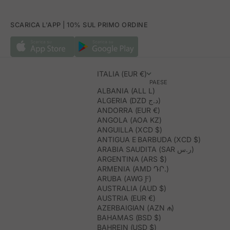
SCARICA L'APP | 10% SUL PRIMO ORDINE
ITALIA (EUR €)
PAESE
ALBANIA (ALL L)
ALGERIA (DZD د.ج)
ANDORRA (EUR €)
ANGOLA (AOA KZ)
ANGUILLA (XCD $)
ANTIGUA E BARBUDA (XCD $)
ARABIA SAUDITA (SAR ر.س)
ARGENTINA (ARS $)
ARMENIA (AMD ԴՐ.)
ARUBA (AWG Ƒ)
AUSTRALIA (AUD $)
AUSTRIA (EUR €)
AZERBAIGIAN (AZN ₼)
BAHAMAS (BSD $)
BAHREIN (USD $)