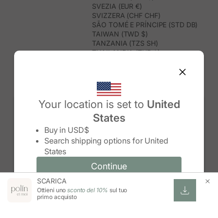
SVEZIA (EUR €)
SVIZZERA (CHF CHF)
SÃO TOMÉ E PRÍNCIPE (STD DB)
TAIWAN (TWD $)
TANZANIA (TZS SH)
THAILANDIA (THB ฿)
TIMOR EST (USD $)
TOGO (XOF FR)
TONGA (TOP T$)
TRINIDAD E TOBAGO (TTD $)
TUNISIA (USD $)
Your location is set to
United
TURCHIA (TRY ₺)
States
TURKMENISTAN (USD $)
Change country/region
TUVALU (AUD $)
Buy in
USD$
UGANDA (UGX USH)
Search shipping options for
United
UNGHERIA (EUR €)
States
URUGUAY (UYU $U)
UZBEKISTAN (UZS SO'M)
Continue
Continue
VANUATU (VUV VT)
SCARICA
Change country/region and language
Cancel
VENEZUELA (USD $)
Ottieni uno
sconto del 10%
sul tuo
VIETNAM (VND ₫)
primo acquisto
WALLIS E FUTUNA (XPF FR)
ZAMBIA (ZMW K)