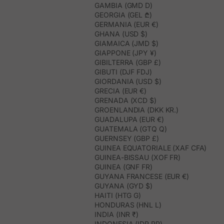
GAMBIA (GMD D)
GEORGIA (GEL ₾)
GERMANIA (EUR €)
GHANA (USD $)
GIAMAICA (JMD $)
GIAPPONE (JPY ¥)
GIBILTERRA (GBP £)
GIBUTI (DJF FDJ)
GIORDANIA (USD $)
GRECIA (EUR €)
GRENADA (XCD $)
GROENLANDIA (DKK KR.)
GUADALUPA (EUR €)
GUATEMALA (GTQ Q)
GUERNSEY (GBP £)
GUINEA EQUATORIALE (XAF CFA)
GUINEA-BISSAU (XOF FR)
GUINEA (GNF FR)
GUYANA FRANCESE (EUR €)
GUYANA (GYD $)
HAITI (HTG G)
HONDURAS (HNL L)
INDIA (INR ₹)
INDONESIA (IDR RP)