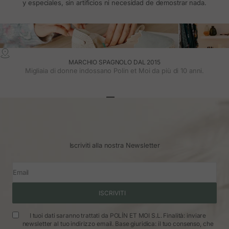
y especiales, sin artificios ni necesidad de demostrar nada.
MARCHIO SPAGNOLO DAL 2015
Migliaia di donne indossano Polin et Moi da più di 10 anni.
Vai all'articolo 1
Vai all'articolo 2
Vai all'articolo 3
Iscriviti alla nostra Newsletter
Email
ISCRIVITI
I tuoi dati saranno trattati da POLÍN ET MOI S.L. Finalità: inviare
newsletter al tuo indirizzo email. Base giuridica: il tuo consenso, che