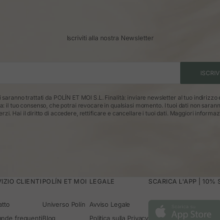
Iscriviti alla nostra Newsletter
ISCRIV
ti saranno trattati da POLÍN ET MOI S.L. Finalità: inviare newsletter al tuo indirizzo
ca: il tuo consenso, che potrai revocare in qualsiasi momento. I tuoi dati non saran
erzi. Hai il diritto di accedere, rettificare e cancellare i tuoi dati.
Maggiori informaz
IZIO CLIENTI
POLÍN ET MOI
LEGALE
SCARICA L'APP | 10%
atto
Universo Polín
Avviso Legale
nde frequenti
Blog
Politica sulla Privacy