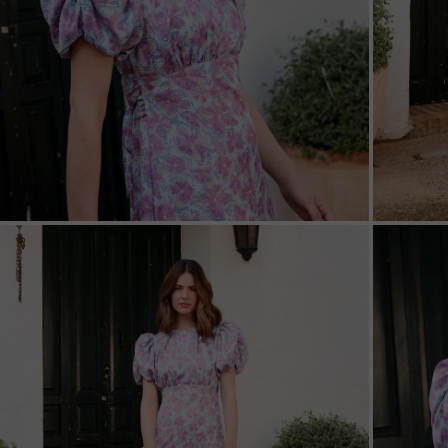
ZOOM
ZOO