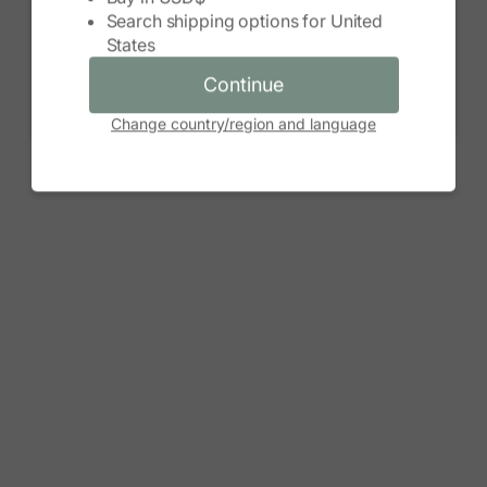
Search shipping options for
United
Continue
States
Cancel
Continue
Change country/region and language