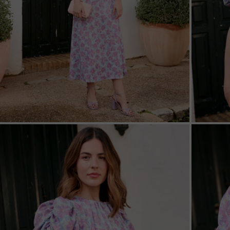
ZOOM
ZOO