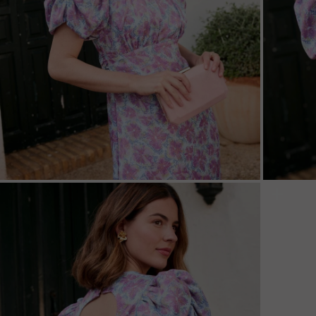
ZOOM
ZOO