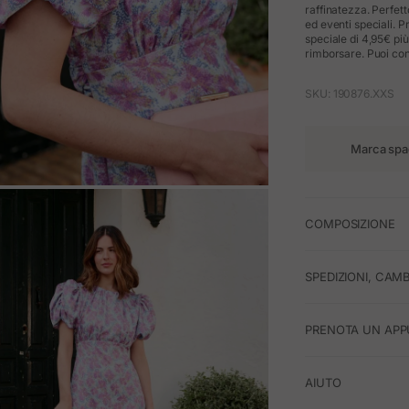
raffinatezza. Perfet
ed eventi speciali. P
speciale di 4,95€ più
rimborsare. Puoi cons
SKU: 190876.XXS
Marca spa
M
COMPOSIZIONE
SPEDIZIONI, CAMB
PRENOTA UN APP
AIUTO