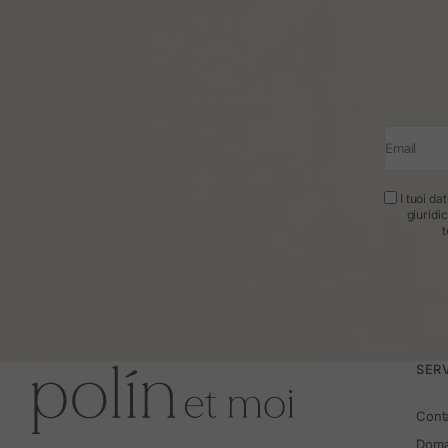
Email
I tuoi da
giuridi
t
SERV
Cont
Doma