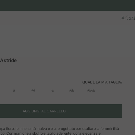
Accedi
Cerc
Ca
 Astride
rmale
QUAL È LA MIA TAGLIA?
S
M
L
XL
XXL
AGGIUNGI AL CARRELLO
pa floreale in tonalità malva e blu, progettato per esaltare la femminilità
ico. Con maniche a sbuffo e taglio aderente, dona eleganza e