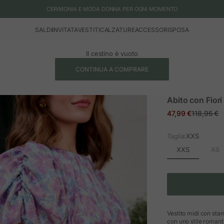
CERIMONIA E MODA DONNA PER OGNI MOMENTO
SALDI
INVITATA
VESTITI
CALZATURE
ACCESSORI
SPOSA
Il cestino è vuoto
CONTINUA A COMPRARE
Abito con Fiori
Prezzo in offerta
Prezzo no
47,99 €
118,95 €
Taglia:
XXS
XXS
XS
Vestito midi con stam
con uno stile romant