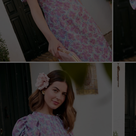
ZOOM
ZOO