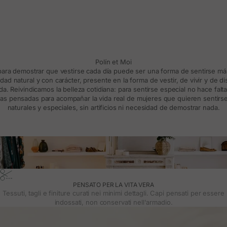
Polín et Moi
 para demostrar que vestirse cada día puede ser una forma de sentirse m
d natural y con carácter, presente en la forma de vestir, de vivir y de d
a. Reivindicamos la belleza cotidiana: para sentirse especial no hace falt
s pensadas para acompañar la vida real de mujeres que quieren sentirse
naturales y especiales, sin artificios ni necesidad de demostrar nada.
PENSATO PER LA VITA VERA
Tessuti, tagli e finiture curati nei minimi dettagli. Capi pensati per essere
indossati, non conservati nell'armadio.