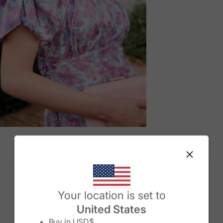
M
Change country/region
Your location is set to
United States
Buy in
USD$