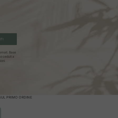
ITI
 email. Base
no ceduti a
ioni
 SUL PRIMO ORDINE