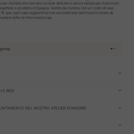
to per invitate che cercano un look delicato e senza tempo per matrimoni
rogettato e prodotto in Spagna. Vestito da invitata con un costo di reso
 1€ (per ogni capo aggiuntivo) che sarà detratto dall'importo totale da
ultare tutte le informazioni qui.
gnola
Vai all'articol
Vai all'artico
Vai all'artic
Vai all'arti
I E RESI
UNTAMENTO NEL NOSTRO ATELIER DI MADRID