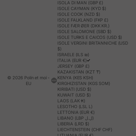
ISOLA DI MAN (GBP £)
ISOLE CAYMAN (KYD $)
ISOLE COOK (NZD $)
ISOLE FALKLAND (FKP £)
ISOLE FÆR ØER (DKK KR.)
ISOLE SALOMONE (SBD $)
ISOLE TURKS E CAICOS (USD $)
ISOLE VERGINI BRITANNICHE (USD
$)
ISRAELE (ILS ₪)
ITALIA (EUR €)
JERSEY (GBP £)
KAZAKISTAN (KZT ₸)
© 2026 Polín et moi -
KENYA (KES KSH)
EU
KIRGHIZISTAN (KGS SOM)
KIRIBATI (USD $)
KUWAIT (USD $)
LAOS (LAK ₭)
LESOTHO (LSL L)
LETTONIA (EUR €)
LIBANO (LBP ل.ل)
LIBERIA (LRD $)
LIECHTENSTEIN (CHF CHF)
LITUANIA (EUR €)