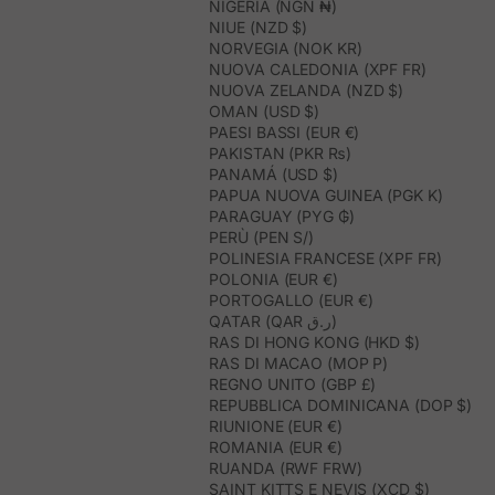
NIGERIA (NGN ₦)
NIUE (NZD $)
NORVEGIA (NOK KR)
NUOVA CALEDONIA (XPF FR)
NUOVA ZELANDA (NZD $)
OMAN (USD $)
PAESI BASSI (EUR €)
PAKISTAN (PKR ₨)
PANAMÁ (USD $)
PAPUA NUOVA GUINEA (PGK K)
PARAGUAY (PYG ₲)
PERÙ (PEN S/)
POLINESIA FRANCESE (XPF FR)
POLONIA (EUR €)
PORTOGALLO (EUR €)
QATAR (QAR ر.ق)
RAS DI HONG KONG (HKD $)
RAS DI MACAO (MOP P)
REGNO UNITO (GBP £)
REPUBBLICA DOMINICANA (DOP $)
RIUNIONE (EUR €)
ROMANIA (EUR €)
RUANDA (RWF FRW)
SAINT KITTS E NEVIS (XCD $)