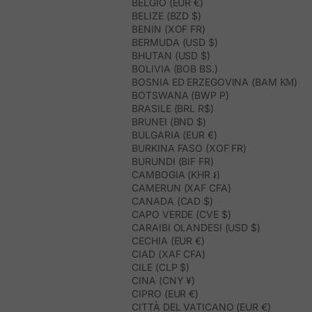
BELGIO (EUR €)
BELIZE (BZD $)
BENIN (XOF FR)
BERMUDA (USD $)
BHUTAN (USD $)
BOLIVIA (BOB BS.)
BOSNIA ED ERZEGOVINA (BAM КМ)
BOTSWANA (BWP P)
BRASILE (BRL R$)
BRUNEI (BND $)
BULGARIA (EUR €)
BURKINA FASO (XOF FR)
BURUNDI (BIF FR)
CAMBOGIA (KHR ៛)
CAMERUN (XAF CFA)
CANADA (CAD $)
CAPO VERDE (CVE $)
CARAIBI OLANDESI (USD $)
CECHIA (EUR €)
CIAD (XAF CFA)
CILE (CLP $)
CINA (CNY ¥)
CIPRO (EUR €)
CITTÀ DEL VATICANO (EUR €)