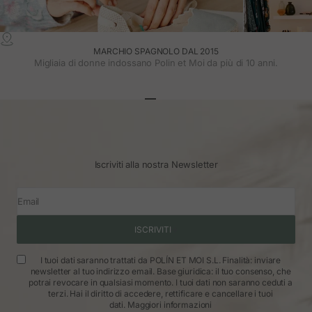
MARCHIO SPAGNOLO DAL 2015
Migliaia di donne indossano Polin et Moi da più di 10 anni.
Vai all'articolo 1
Vai all'articolo 2
Vai all'articolo 3
Iscriviti alla nostra Newsletter
Email
ISCRIVITI
I tuoi dati saranno trattati da POLÍN ET MOI S.L. Finalità: inviare
newsletter al tuo indirizzo email. Base giuridica: il tuo consenso, che
potrai revocare in qualsiasi momento. I tuoi dati non saranno ceduti a
terzi. Hai il diritto di accedere, rettificare e cancellare i tuoi
dati.
Maggiori informazioni