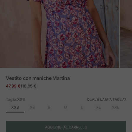
ZOOM
Vestito con maniche Martina
Prezzo in offerta
Prezzo normale
47,99 €
118,95 €
Taglia:
XXS
QUAL È LA MIA TAGLIA?
XXS
XS
S
M
L
XL
XXL
AGGIUNGI AL CARRELLO