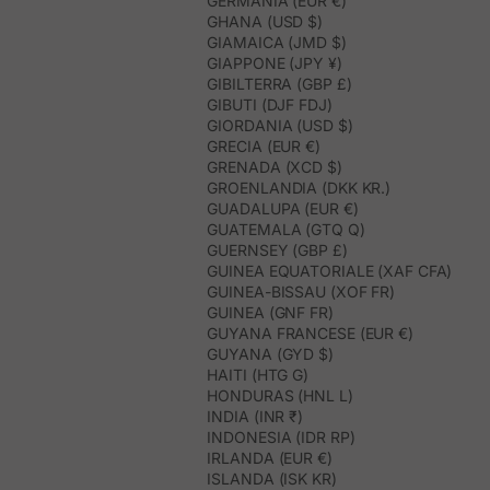
GERMANIA (EUR €)
GHANA (USD $)
GIAMAICA (JMD $)
GIAPPONE (JPY ¥)
GIBILTERRA (GBP £)
GIBUTI (DJF FDJ)
GIORDANIA (USD $)
GRECIA (EUR €)
GRENADA (XCD $)
GROENLANDIA (DKK KR.)
GUADALUPA (EUR €)
GUATEMALA (GTQ Q)
GUERNSEY (GBP £)
GUINEA EQUATORIALE (XAF CFA)
GUINEA-BISSAU (XOF FR)
GUINEA (GNF FR)
GUYANA FRANCESE (EUR €)
GUYANA (GYD $)
HAITI (HTG G)
HONDURAS (HNL L)
INDIA (INR ₹)
INDONESIA (IDR RP)
IRLANDA (EUR €)
ISLANDA (ISK KR)