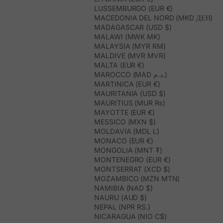
LUSSEMBURGO (EUR €)
MACEDONIA DEL NORD (MKD ДЕН)
MADAGASCAR (USD $)
MALAWI (MWK MK)
MALAYSIA (MYR RM)
MALDIVE (MVR MVR)
MALTA (EUR €)
MAROCCO (MAD د.م.)
MARTINICA (EUR €)
MAURITANIA (USD $)
MAURITIUS (MUR ₨)
MAYOTTE (EUR €)
MESSICO (MXN $)
MOLDAVIA (MDL L)
MONACO (EUR €)
MONGOLIA (MNT ₮)
MONTENEGRO (EUR €)
MONTSERRAT (XCD $)
MOZAMBICO (MZN MTN)
NAMIBIA (NAD $)
NAURU (AUD $)
NEPAL (NPR RS.)
NICARAGUA (NIO C$)