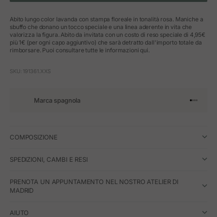
Abito lungo color lavanda con stampa floreale in tonalità rosa. Maniche a
sbuffo che donano un tocco speciale e una linea aderente in vita che
valorizza la figura. Abito da invitata con un costo di reso speciale di 4,95€
più 1€ (per ogni capo aggiuntivo) che sarà detratto dall'importo totale da
rimborsare. Puoi consultare tutte le informazioni qui.
SKU: 191361.XXS
Marca spagnola
Vai all'art
Vai all'a
Vai all'a
Vai all'
COMPOSIZIONE
SPEDIZIONI, CAMBI E RESI
PRENOTA UN APPUNTAMENTO NEL NOSTRO ATELIER DI
MADRID
AIUTO