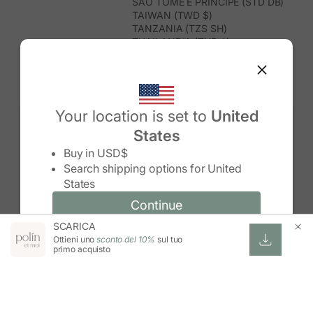
SÃO TOMÉ E PRÍNCIPE (STD DB)
TAIWAN (TWD $)
TANZANIA (TZS SH)
THAILANDIA (THB ฿)
TIMOR EST (USD $)
TOGO (XOF FR)
TONGA (TOP T$)
TRINIDAD E TOBAGO (TTD $)
TUNISIA (USD $)
Your location is set to
United
TURCHIA (TRY ₺)
States
TURKMENISTAN (USD $)
Change country/region
TUVALU (AUD $)
Buy in
USD$
UGANDA (UGX USH)
Search shipping options for
United
UNGHERIA (EUR €)
States
URUGUAY (UYU $U)
UZBEKISTAN (UZS SO'M)
Continue
Continue
VANUATU (VUV VT)
SCARICA
Change country/region and language
Cancel
VENEZUELA (USD $)
Ottieni uno
sconto del 10%
sul tuo
VIETNAM (VND ₫)
primo acquisto
WALLIS E FUTUNA (XPF FR)
ZAMBIA (ZMW K)
ZIMBABWE (USD $)
ESWATINI (SZL E)