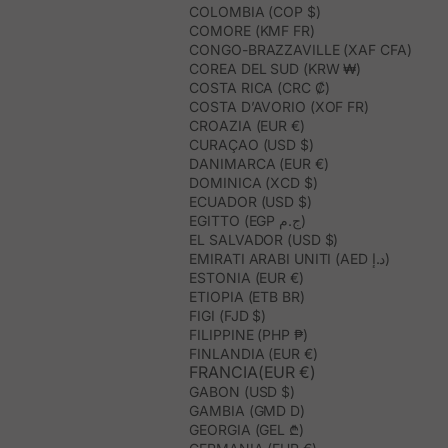
COLOMBIA (COP $)
COMORE (KMF FR)
CONGO-BRAZZAVILLE (XAF CFA)
COREA DEL SUD (KRW ₩)
COSTA RICA (CRC ₡)
COSTA D’AVORIO (XOF FR)
CROAZIA (EUR €)
CURAÇAO (USD $)
DANIMARCA (EUR €)
DOMINICA (XCD $)
ECUADOR (USD $)
EGITTO (EGP ج.م)
EL SALVADOR (USD $)
EMIRATI ARABI UNITI (AED د.إ)
ESTONIA (EUR €)
ETIOPIA (ETB BR)
FIGI (FJD $)
FILIPPINE (PHP ₱)
FINLANDIA (EUR €)
FRANCIA(EUR €)
GABON (USD $)
GAMBIA (GMD D)
GEORGIA (GEL ₾)