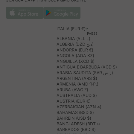
SCARICA L'APP | 10% SUL PRIMO ORDINE
ITALIA (EUR €)
PAESE
ALBANIA (ALL L)
ALGERIA (DZD د.ج)
ANDORRA (EUR €)
ANGOLA (AOA KZ)
ANGUILLA (XCD $)
ANTIGUA E BARBUDA (XCD $)
ARABIA SAUDITA (SAR ر.س)
ARGENTINA (ARS $)
ARMENIA (AMD ԴՐ.)
ARUBA (AWG Ƒ)
AUSTRALIA (AUD $)
AUSTRIA (EUR €)
AZERBAIGIAN (AZN ₼)
BAHAMAS (BSD $)
BAHREIN (USD $)
BANGLADESH (BDT ৳)
BARBADOS (BBD $)