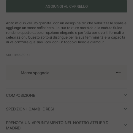
AGGIUNGI AL CARRELLO
Abito midi in velluto granata, con un design halter che valorizza le spalle e
aggiunge un tocco sofisticato. La sua texture morbida e la caduta fluida
rendono questo capo un’opzione elegante e perfetta per eventi formali o
celebrazioni. Questo abito si distingue per la sua femminilità e la capacità
di valorizzare qualsiasi look con un tocco di lusso e glamour.
SKU: 189989.XL
Marca spagnola
Vai all'art
Vai all'a
Vai all'a
Vai all'
COMPOSIZIONE
SPEDIZIONI, CAMBI E RESI
PRENOTA UN APPUNTAMENTO NEL NOSTRO ATELIER DI
MADRID