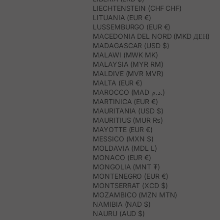
LIECHTENSTEIN (CHF CHF)
LITUANIA (EUR €)
LUSSEMBURGO (EUR €)
MACEDONIA DEL NORD (MKD ДЕН)
MADAGASCAR (USD $)
MALAWI (MWK MK)
MALAYSIA (MYR RM)
MALDIVE (MVR MVR)
MALTA (EUR €)
MAROCCO (MAD د.م.)
MARTINICA (EUR €)
MAURITANIA (USD $)
MAURITIUS (MUR ₨)
MAYOTTE (EUR €)
MESSICO (MXN $)
MOLDAVIA (MDL L)
MONACO (EUR €)
MONGOLIA (MNT ₮)
MONTENEGRO (EUR €)
MONTSERRAT (XCD $)
MOZAMBICO (MZN MTN)
NAMIBIA (NAD $)
NAURU (AUD $)