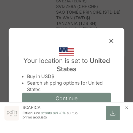
SVEZIA (EUR €)
SVIZZERA (CHF CHF)
SÃO TOMÉ E PRÍNCIPE (STD DB)
TAIWAN (TWD $)
TANZANIA (TZS SH)
THAILANDIA (THB ฿)
TIMOR EST (USD $)
TOGO (XOF FR)
TONGA (TOP T$)
TRINIDAD E TOBAGO (TTD $)
TUNISIA (USD $)
Your location is set to
United
TURCHIA (TRY ₺)
States
TURKMENISTAN (USD $)
Change country/region
TUVALU (AUD $)
Buy in
USD$
UGANDA (UGX USH)
Search shipping options for
United
UNGHERIA (EUR €)
States
URUGUAY (UYU $U)
UZBEKISTAN (UZS SO'M)
Continue
Continue
VANUATU (VUV VT)
SCARICA
Change country/region and language
Cancel
VENEZUELA (USD $)
Ottieni uno
sconto del 10%
sul tuo
VIETNAM (VND ₫)
primo acquisto
WALLIS E FUTUNA (XPF FR)
ZAMBIA (ZMW K)
ZIMBABWE (USD $)