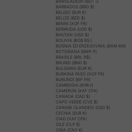
BANGLADESH (BDT ৳)
BARBADOS (BBD $)
BELGIO (EUR €)
BELIZE (BZD $)
BENIN (XOF FR)
BERMUDA (USD $)
BHUTAN (USD $)
BOLIVIA (BOB BS.)
BOSNIA ED ERZEGOVINA (BAM КМ)
BOTSWANA (BWP P)
BRASILE (BRL R$)
BRUNEI (BND $)
BULGARIA (EUR €)
BURKINA FASO (XOF FR)
BURUNDI (BIF FR)
CAMBOGIA (KHR ៛)
CAMERUN (XAF CFA)
CANADA (CAD $)
CAPO VERDE (CVE $)
CARAIBI OLANDESI (USD $)
CECHIA (EUR €)
CIAD (XAF CFA)
CILE (CLP $)
CINA (CNY ¥)