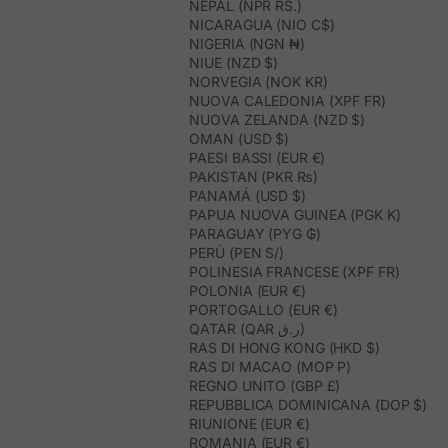
NEPAL (NPR RS.)
NICARAGUA (NIO C$)
NIGERIA (NGN ₦)
NIUE (NZD $)
NORVEGIA (NOK KR)
NUOVA CALEDONIA (XPF FR)
NUOVA ZELANDA (NZD $)
OMAN (USD $)
PAESI BASSI (EUR €)
PAKISTAN (PKR ₨)
PANAMÁ (USD $)
PAPUA NUOVA GUINEA (PGK K)
PARAGUAY (PYG ₲)
PERÙ (PEN S/)
POLINESIA FRANCESE (XPF FR)
POLONIA (EUR €)
PORTOGALLO (EUR €)
QATAR (QAR ر.ق)
RAS DI HONG KONG (HKD $)
RAS DI MACAO (MOP P)
REGNO UNITO (GBP £)
REPUBBLICA DOMINICANA (DOP $)
RIUNIONE (EUR €)
ROMANIA (EUR €)