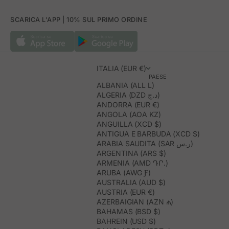
SCARICA L'APP | 10% SUL PRIMO ORDINE
ITALIA (EUR €)
PAESE
ALBANIA (ALL L)
ALGERIA (DZD د.ج)
ANDORRA (EUR €)
ANGOLA (AOA KZ)
ANGUILLA (XCD $)
ANTIGUA E BARBUDA (XCD $)
ARABIA SAUDITA (SAR ر.س)
ARGENTINA (ARS $)
ARMENIA (AMD ԴՐ.)
ARUBA (AWG Ƒ)
AUSTRALIA (AUD $)
AUSTRIA (EUR €)
AZERBAIGIAN (AZN ₼)
BAHAMAS (BSD $)
BAHREIN (USD $)