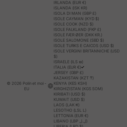
IRLANDA (EUR €)
ISLANDA (ISK KR)
ISOLA DI MAN (GBP £)
ISOLE CAYMAN (KYD $)
ISOLE COOK (NZD $)
ISOLE FALKLAND (FKP £)
ISOLE FÆR ØER (DKK KR.)
ISOLE SALOMONE (SBD $)
ISOLE TURKS E CAICOS (USD $)
ISOLE VERGINI BRITANNICHE (USD
$)
ISRAELE (ILS ₪)
ITALIA (EUR €)
JERSEY (GBP £)
KAZAKISTAN (KZT ₸)
© 2026 Polín et moi -
KENYA (KES KSH)
EU
KIRGHIZISTAN (KGS SOM)
KIRIBATI (USD $)
KUWAIT (USD $)
LAOS (LAK ₭)
LESOTHO (LSL L)
LETTONIA (EUR €)
LIBANO (LBP ل.ل)
LIBERIA (LRD $)