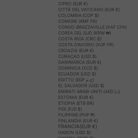
CIPRO (EUR €)
CITTÀ DEL VATICANO (EUR €)
COLOMBIA (COP $)
COMORE (KMF FR)
CONGO-BRAZZAVILLE (XAF CFA)
COREA DEL SUD (KRW ₩)
COSTA RICA (CRC ₡)
COSTA D’AVORIO (XOF FR)
CROAZIA (EUR €)
CURAÇAO (USD $)
DANIMARCA (EUR €)
DOMINICA (XCD $)
ECUADOR (USD $)
EGITTO (EGP ج.م)
EL SALVADOR (USD $)
EMIRATI ARABI UNITI (AED د.إ)
ESTONIA (EUR €)
ETIOPIA (ETB BR)
FIGI (FJD $)
FILIPPINE (PHP ₱)
FINLANDIA (EUR €)
FRANCIA(EUR €)
GABON (USD $)