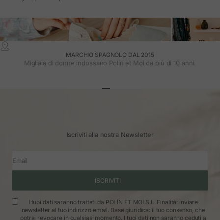
MARCHIO SPAGNOLO DAL 2015
Migliaia di donne indossano Polin et Moi da più di 10 anni.
Vai all'articolo 1
Vai all'articolo 2
Vai all'articolo 3
Iscriviti alla nostra Newsletter
Email
ISCRIVITI
I tuoi dati saranno trattati da POLÍN ET MOI S.L. Finalità: inviare
newsletter al tuo indirizzo email. Base giuridica: il tuo consenso, che
potrai revocare in qualsiasi momento. I tuoi dati non saranno ceduti a