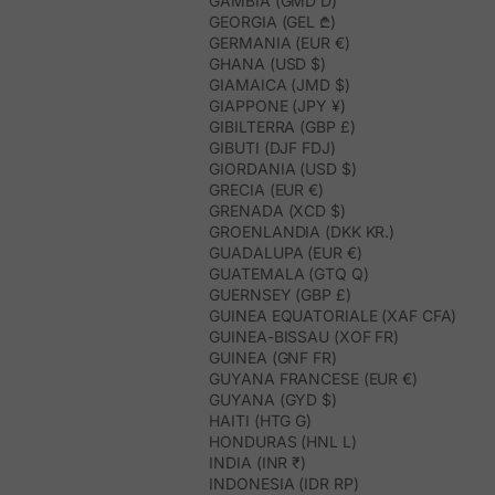
GAMBIA (GMD D)
GEORGIA (GEL ₾)
GERMANIA (EUR €)
GHANA (USD $)
GIAMAICA (JMD $)
GIAPPONE (JPY ¥)
GIBILTERRA (GBP £)
GIBUTI (DJF FDJ)
GIORDANIA (USD $)
GRECIA (EUR €)
GRENADA (XCD $)
GROENLANDIA (DKK KR.)
GUADALUPA (EUR €)
GUATEMALA (GTQ Q)
GUERNSEY (GBP £)
GUINEA EQUATORIALE (XAF CFA)
GUINEA-BISSAU (XOF FR)
GUINEA (GNF FR)
GUYANA FRANCESE (EUR €)
GUYANA (GYD $)
HAITI (HTG G)
HONDURAS (HNL L)
INDIA (INR ₹)
INDONESIA (IDR RP)