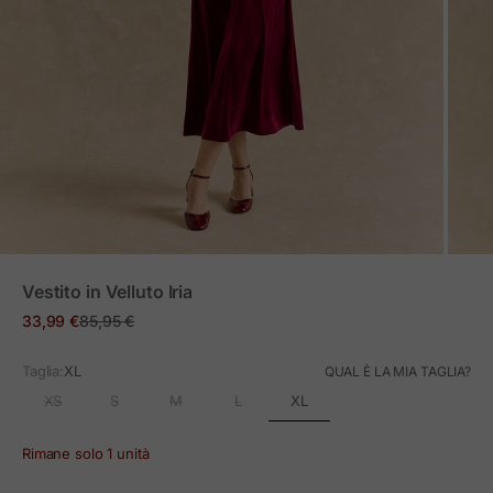
ZOOM
Vestito in Velluto Iria
Prezzo in offerta
Prezzo normale
33,99 €
85,95 €
Taglia:
XL
QUAL È LA MIA TAGLIA?
XL
XS
S
M
L
Rimane solo 1 unità