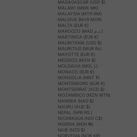
MADAGASCAR (USD $)
MALAWI (MWK MK)
MALAYSIA (MYR RM)
MALDIVE (MVR MVR)
MALTA (EUR €)
MAROCCO (MAD د.م.)
MARTINICA (EUR €)
MAURITANIA (USD $)
MAURITIUS (MUR ₨)
MAYOTTE (EUR €)
MESSICO (MXN $)
MOLDAVIA (MDL L)
MONACO (EUR €)
MONGOLIA (MNT ₮)
MONTENEGRO (EUR €)
MONTSERRAT (XCD $)
MOZAMBICO (MZN MTN)
NAMIBIA (NAD $)
NAURU (AUD $)
NEPAL (NPR RS.)
NICARAGUA (NIO C$)
NIGERIA (NGN ₦)
NIUE (NZD $)
NORVEGIA (NOK KR)