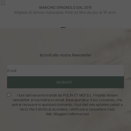
MARCHIO SPAGNOLO DAL 2015
Migliaia di donne indossano Polin et Moi da più di 10 anni.
Vai all'articolo 1
Vai all'articolo 2
Vai all'articolo 3
Iscriviti alla nostra Newsletter
Email
ISCRIVITI
I tuoi dati saranno trattati da POLÍN ET MOI S.L. Finalità: inviare
newsletter al tuo indirizzo email. Base giuridica: il tuo consenso, che
potrai revocare in qualsiasi momento. I tuoi dati non saranno ceduti a
terzi. Hai il diritto di accedere, rettificare e cancellare i tuoi
dati.
Maggiori informazioni