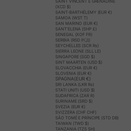
SAINT VINCENT E GRENADINE
(XCD $)
SAINT-BARTHÉLEMY (EUR €)
SAMOA (WST T)
SAN MARINO (EUR €)
SANT’ELENA (SHP £)
SENEGAL (XOF FR)
SERBIA (RSD РСД)
SEYCHELLES (SCR ₨)
SIERRA LEONE (SLL LE)
SINGAPORE (SGD $)
SINT MAARTEN (USD $)
SLOVACCHIA (EUR €)
SLOVENIA (EUR €)
SPAGNA(EUR €)
SRI LANKA (LKR ₨)
STATI UNITI (USD $)
SUDAFRICA (ZAR R)
SURINAME (SRD $)
SVEZIA (EUR €)
SVIZZERA (CHF CHF)
SÃO TOMÉ E PRÍNCIPE (STD DB)
TAIWAN (TWD $)
TANZANIA (TZS SH)