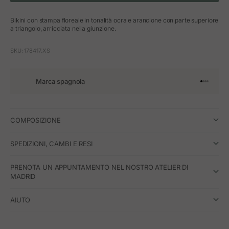
Bikini con stampa floreale in tonalità ocra e arancione con parte superiore
a triangolo, arricciata nella giunzione.
SKU: 178417.XS
Marca spagnola
Vai all'art
Vai all'a
Vai all'a
Vai all'
COMPOSIZIONE
SPEDIZIONI, CAMBI E RESI
PRENOTA UN APPUNTAMENTO NEL NOSTRO ATELIER DI
MADRID
AIUTO