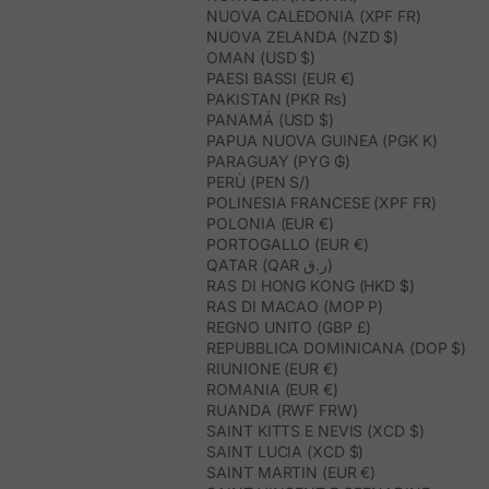
NUOVA CALEDONIA (XPF FR)
NUOVA ZELANDA (NZD $)
OMAN (USD $)
PAESI BASSI (EUR €)
PAKISTAN (PKR ₨)
PANAMÁ (USD $)
PAPUA NUOVA GUINEA (PGK K)
PARAGUAY (PYG ₲)
PERÙ (PEN S/)
POLINESIA FRANCESE (XPF FR)
POLONIA (EUR €)
PORTOGALLO (EUR €)
QATAR (QAR ر.ق)
RAS DI HONG KONG (HKD $)
RAS DI MACAO (MOP P)
REGNO UNITO (GBP £)
REPUBBLICA DOMINICANA (DOP $)
RIUNIONE (EUR €)
ROMANIA (EUR €)
RUANDA (RWF FRW)
SAINT KITTS E NEVIS (XCD $)
SAINT LUCIA (XCD $)
SAINT MARTIN (EUR €)