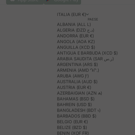
ITALIA (EUR €)
PAESE
ALBANIA (ALL L)
ALGERIA (DZD د.ج)
ANDORRA (EUR €)
ANGOLA (AOA KZ)
ANGUILLA (XCD $)
ANTIGUA E BARBUDA (XCD $)
ARABIA SAUDITA (SAR ر.س)
ARGENTINA (ARS $)
ARMENIA (AMD ԴՐ.)
ARUBA (AWG Ƒ)
AUSTRALIA (AUD $)
AUSTRIA (EUR €)
AZERBAIGIAN (AZN ₼)
BAHAMAS (BSD $)
BAHREIN (USD $)
BANGLADESH (BDT ৳)
BARBADOS (BBD $)
BELGIO (EUR €)
BELIZE (BZD $)
BENIN (XOF FR)