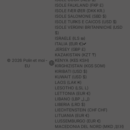
ISOLE FALKLAND (FKP £)
ISOLE FÆR ØER (DKK KR.)
ISOLE SALOMONE (SBD $)
ISOLE TURKS E CAICOS (USD $)
ISOLE VERGINI BRITANNICHE (USD
$)
ISRAELE (ILS ₪)
ITALIA (EUR €)
JERSEY (GBP £)
KAZAKISTAN (KZT ₸)
© 2026 Polín et moi -
KENYA (KES KSH)
EU
KIRGHIZISTAN (KGS SOM)
KIRIBATI (USD $)
KUWAIT (USD $)
LAOS (LAK ₭)
LESOTHO (LSL L)
LETTONIA (EUR €)
LIBANO (LBP ل.ل)
LIBERIA (LRD $)
LIECHTENSTEIN (CHF CHF)
LITUANIA (EUR €)
LUSSEMBURGO (EUR €)
MACEDONIA DEL NORD (MKD ДЕН)