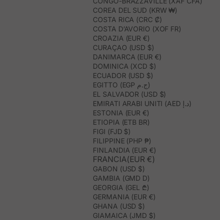
CONGO-BRAZZAVILLE (XAF CFA)
COREA DEL SUD (KRW ₩)
COSTA RICA (CRC ₡)
COSTA D’AVORIO (XOF FR)
CROAZIA (EUR €)
CURAÇAO (USD $)
DANIMARCA (EUR €)
DOMINICA (XCD $)
ECUADOR (USD $)
EGITTO (EGP ج.م)
EL SALVADOR (USD $)
EMIRATI ARABI UNITI (AED د.إ)
ESTONIA (EUR €)
ETIOPIA (ETB BR)
FIGI (FJD $)
FILIPPINE (PHP ₱)
FINLANDIA (EUR €)
FRANCIA(EUR €)
GABON (USD $)
GAMBIA (GMD D)
GEORGIA (GEL ₾)
GERMANIA (EUR €)
GHANA (USD $)
GIAMAICA (JMD $)