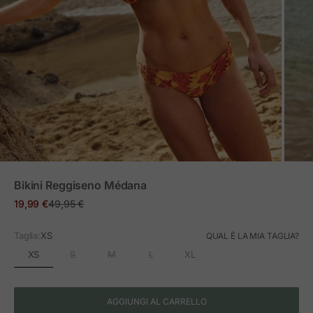
ZOOM
Bikini Reggiseno Médana
Prezzo in offerta
Prezzo normale
19,99 €
49,95 €
Taglia:
XS
QUAL È LA MIA TAGLIA?
XS
S
M
L
XL
AGGIUNGI AL CARRELLO