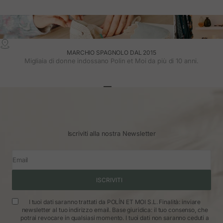
MARCHIO SPAGNOLO DAL 2015
Migliaia di donne indossano Polin et Moi da più di 10 anni.
Vai all'articolo 1
Vai all'articolo 2
Vai all'articolo 3
Iscriviti alla nostra Newsletter
Email
ISCRIVITI
I tuoi dati saranno trattati da POLÍN ET MOI S.L. Finalità: inviare
newsletter al tuo indirizzo email. Base giuridica: il tuo consenso, che
potrai revocare in qualsiasi momento. I tuoi dati non saranno ceduti a