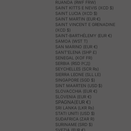
RUANDA (RWF FRW)
SAINT KITTS E NEVIS (XCD $)
SAINT LUCIA (XCD $)
SAINT MARTIN (EUR €)
SAINT VINCENT E GRENADINE
(XCD $)
SAINT-BARTHÉLEMY (EUR €)
SAMOA (WST T)
SAN MARINO (EUR €)
SANT’ELENA (SHP £)
SENEGAL (XOF FR)
SERBIA (RSD РСД)
SEYCHELLES (SCR ₨)
SIERRA LEONE (SLL LE)
SINGAPORE (SGD $)
SINT MAARTEN (USD $)
SLOVACCHIA (EUR €)
SLOVENIA (EUR €)
SPAGNA(EUR €)
SRI LANKA (LKR ₨)
STATI UNITI (USD $)
SUDAFRICA (ZAR R)
SURINAME (SRD $)
SVEZIA (EUR €)