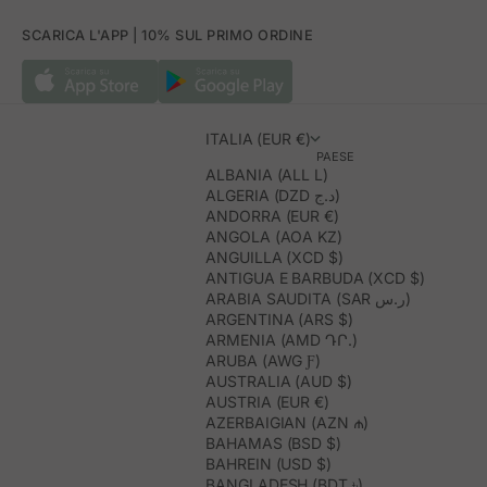
SCARICA L'APP | 10% SUL PRIMO ORDINE
ITALIA (EUR €)
PAESE
ALBANIA (ALL L)
ALGERIA (DZD د.ج)
ANDORRA (EUR €)
ANGOLA (AOA KZ)
ANGUILLA (XCD $)
ANTIGUA E BARBUDA (XCD $)
ARABIA SAUDITA (SAR ر.س)
ARGENTINA (ARS $)
ARMENIA (AMD ԴՐ.)
ARUBA (AWG Ƒ)
AUSTRALIA (AUD $)
AUSTRIA (EUR €)
AZERBAIGIAN (AZN ₼)
BAHAMAS (BSD $)
BAHREIN (USD $)
BANGLADESH (BDT ৳)