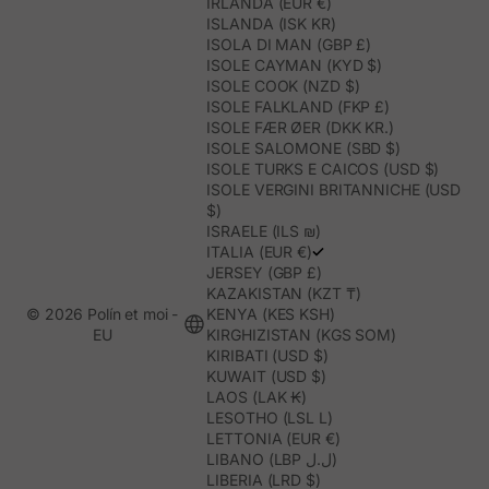
IRLANDA (EUR €)
ISLANDA (ISK KR)
ISOLA DI MAN (GBP £)
ISOLE CAYMAN (KYD $)
ISOLE COOK (NZD $)
ISOLE FALKLAND (FKP £)
ISOLE FÆR ØER (DKK KR.)
ISOLE SALOMONE (SBD $)
ISOLE TURKS E CAICOS (USD $)
ISOLE VERGINI BRITANNICHE (USD
$)
ISRAELE (ILS ₪)
ITALIA (EUR €)
JERSEY (GBP £)
KAZAKISTAN (KZT ₸)
© 2026 Polín et moi -
KENYA (KES KSH)
EU
KIRGHIZISTAN (KGS SOM)
KIRIBATI (USD $)
KUWAIT (USD $)
LAOS (LAK ₭)
LESOTHO (LSL L)
LETTONIA (EUR €)
LIBANO (LBP ل.ل)
LIBERIA (LRD $)