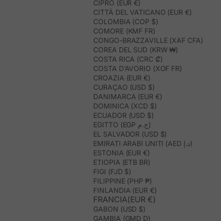
CIPRO (EUR €)
CITTÀ DEL VATICANO (EUR €)
COLOMBIA (COP $)
COMORE (KMF FR)
CONGO-BRAZZAVILLE (XAF CFA)
COREA DEL SUD (KRW ₩)
COSTA RICA (CRC ₡)
COSTA D’AVORIO (XOF FR)
CROAZIA (EUR €)
CURAÇAO (USD $)
DANIMARCA (EUR €)
DOMINICA (XCD $)
ECUADOR (USD $)
EGITTO (EGP ج.م)
EL SALVADOR (USD $)
EMIRATI ARABI UNITI (AED د.إ)
ESTONIA (EUR €)
ETIOPIA (ETB BR)
FIGI (FJD $)
FILIPPINE (PHP ₱)
FINLANDIA (EUR €)
FRANCIA(EUR €)
GABON (USD $)
GAMBIA (GMD D)