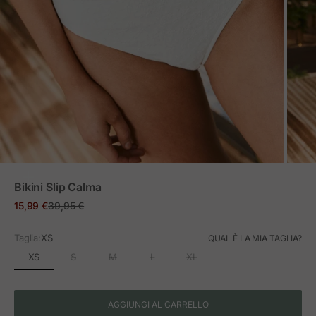
ZOOM
Bikini Slip Calma
Prezzo in offerta
Prezzo normale
15,99 €
39,95 €
Taglia:
XS
QUAL È LA MIA TAGLIA?
XS
S
M
L
XL
AGGIUNGI AL CARRELLO