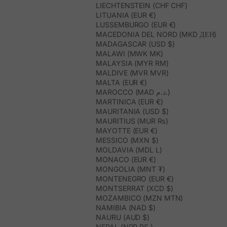
LIECHTENSTEIN (CHF CHF)
LITUANIA (EUR €)
LUSSEMBURGO (EUR €)
MACEDONIA DEL NORD (MKD ДЕН)
MADAGASCAR (USD $)
MALAWI (MWK MK)
MALAYSIA (MYR RM)
MALDIVE (MVR MVR)
MALTA (EUR €)
MAROCCO (MAD د.م.)
MARTINICA (EUR €)
MAURITANIA (USD $)
MAURITIUS (MUR ₨)
MAYOTTE (EUR €)
MESSICO (MXN $)
MOLDAVIA (MDL L)
MONACO (EUR €)
MONGOLIA (MNT ₮)
MONTENEGRO (EUR €)
MONTSERRAT (XCD $)
MOZAMBICO (MZN MTN)
NAMIBIA (NAD $)
NAURU (AUD $)
NEPAL (NPR RS.)