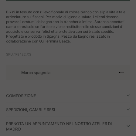
Bikini in tessuto con rilievo floreale di colore bianco con slip a vita alta e
arricciature sui fianchi. Per motivi di igiene e salute, i clienti devono
provare i costumi da bagno con la biancheria intima. Saranno accettati
cambi e resi solo se l'articolo viene restituito nelle stesse condizioni di
acquisto e conserva l'etichetta protettiva con cui è stato spedito.
Progettato e prodotto in Spagna. Pezzo da bagno realizzato in
collaborazione con Guillermina Baeza.
SKU: 178422.XS
Marca spagnola
Vai all'art
Vai all'a
Vai all'a
Vai all'
COMPOSIZIONE
SPEDIZIONI, CAMBI E RESI
PRENOTA UN APPUNTAMENTO NEL NOSTRO ATELIER DI
MADRID