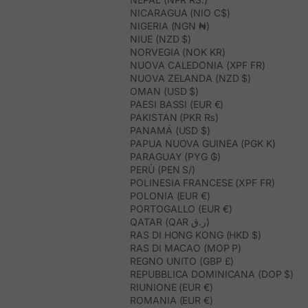
NICARAGUA (NIO C$)
NIGERIA (NGN ₦)
NIUE (NZD $)
NORVEGIA (NOK KR)
NUOVA CALEDONIA (XPF FR)
NUOVA ZELANDA (NZD $)
OMAN (USD $)
PAESI BASSI (EUR €)
PAKISTAN (PKR ₨)
PANAMÁ (USD $)
PAPUA NUOVA GUINEA (PGK K)
PARAGUAY (PYG ₲)
PERÙ (PEN S/)
POLINESIA FRANCESE (XPF FR)
POLONIA (EUR €)
PORTOGALLO (EUR €)
QATAR (QAR ر.ق)
RAS DI HONG KONG (HKD $)
RAS DI MACAO (MOP P)
REGNO UNITO (GBP £)
REPUBBLICA DOMINICANA (DOP $)
RIUNIONE (EUR €)
ROMANIA (EUR €)