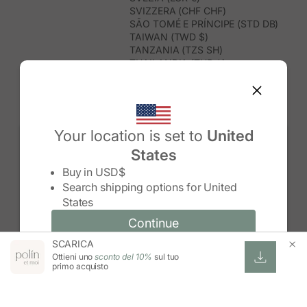
SVIZZERA (CHF CHF)
SÃO TOMÉ E PRÍNCIPE (STD DB)
TAIWAN (TWD $)
TANZANIA (TZS SH)
THAILANDIA (THB ฿)
TIMOR EST (USD $)
TOGO (XOF FR)
TONGA (TOP T$)
TRINIDAD E TOBAGO (TTD $)
TUNISIA (USD $)
Your location is set to
United
TURCHIA (TRY ₺)
States
TURKMENISTAN (USD $)
Change country/region
TUVALU (AUD $)
Buy in
USD$
UGANDA (UGX USH)
Search shipping options for
United
UNGHERIA (EUR €)
States
URUGUAY (UYU $U)
UZBEKISTAN (UZS SO'M)
Continue
Continue
VANUATU (VUV VT)
SCARICA
Change country/region and language
Cancel
VENEZUELA (USD $)
Ottieni uno
sconto del 10%
sul tuo
VIETNAM (VND ₫)
primo acquisto
WALLIS E FUTUNA (XPF FR)
ZAMBIA (ZMW K)
ZIMBABWE (USD $)