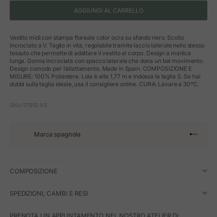
AGGIUNGI AL CARRELLO
Vestito midi con stampa floreale color ocra su sfondo nero. Scollo
incrociato a V. Taglio in vita, regolabile tramite laccio laterale nello stesso
tessuto che permette di adattare il vestito al corpo. Design a manica
lunga. Gonna incrociata con spacco laterale che dona un bel movimento.
Design comodo per l’allattamento. Made in Spain. COMPOSIZIONE E
MISURE: 100% Poliestere. Lola è alta 1,77 m e indossa la taglia S. Se hai
dubbi sulla taglia ideale, usa il consigliere online. CURA: Lavare a 30ºC.
SKU: 171912.XS
Marca spagnola
Vai all'art
Vai all'a
Vai all'a
Vai all'
COMPOSIZIONE
SPEDIZIONI, CAMBI E RESI
PRENOTA UN APPUNTAMENTO NEL NOSTRO ATELIER DI