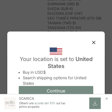
SURINAME (SRD $)
SVEZIA (EUR €)
SVIZZERA (CHF CHF)
SÃO TOMÉ E PRÍNCIPE (STD DB)
TAIWAN (TWD $)
TANZANIA (TZS SH)
THAILANDIA (THB ฿)
TIMOR EST (USD $)
TOGO (XOF FR)
TONGA (TOP T$)
TRINIDAD E TOBAGO (TTD $)
TUNISIA (USD $)
Your location is set to
United
TURCHIA (TRY ₺)
States
TURKMENISTAN (USD $)
Change country/region
TUVALU (AUD $)
Buy in
USD$
UGANDA (UGX USH)
Search shipping options for
United
UNGHERIA (EUR €)
States
URUGUAY (UYU $U)
UZBEKISTAN (UZS SO'M)
Continue
Continue
VANUATU (VUV VT)
SCARICA
Change country/region and language
Cancel
VENEZUELA (USD $)
Ottieni uno
sconto del 10%
sul tuo
VIETNAM (VND ₫)
primo acquisto
WALLIS E FUTUNA (XPF FR)