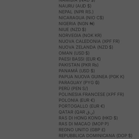
NAURU (AUD $)
NEPAL (NPR RS.)
NICARAGUA (NIO C$)
NIGERIA (NGN ₦)
NIUE (NZD $)
NORVEGIA (NOK KR)
NUOVA CALEDONIA (XPF FR)
NUOVA ZELANDA (NZD $)
OMAN (USD $)
PAESI BASSI (EUR €)
PAKISTAN (PKR ₨)
PANAMÁ (USD $)
PAPUA NUOVA GUINEA (PGK K)
PARAGUAY (PYG ₲)
PERÙ (PEN S/)
POLINESIA FRANCESE (XPF FR)
POLONIA (EUR €)
PORTOGALLO (EUR €)
QATAR (QAR ر.ق)
RAS DI HONG KONG (HKD $)
RAS DI MACAO (MOP P)
REGNO UNITO (GBP £)
REPUBBLICA DOMINICANA (DOP $)