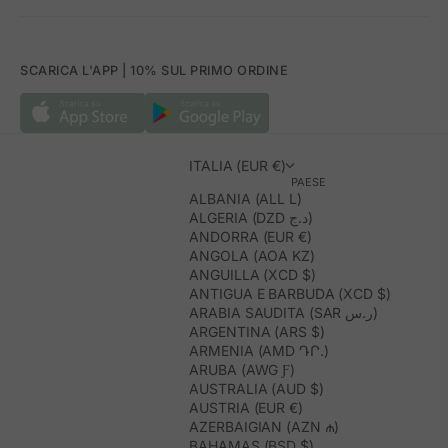
SCARICA L'APP | 10% SUL PRIMO ORDINE
ITALIA (EUR €)
PAESE
ALBANIA (ALL L)
ALGERIA (DZD د.ج)
ANDORRA (EUR €)
ANGOLA (AOA KZ)
ANGUILLA (XCD $)
ANTIGUA E BARBUDA (XCD $)
ARABIA SAUDITA (SAR ر.س)
ARGENTINA (ARS $)
ARMENIA (AMD ԴՐ.)
ARUBA (AWG Ƒ)
AUSTRALIA (AUD $)
AUSTRIA (EUR €)
AZERBAIGIAN (AZN ₼)
BAHAMAS (BSD $)