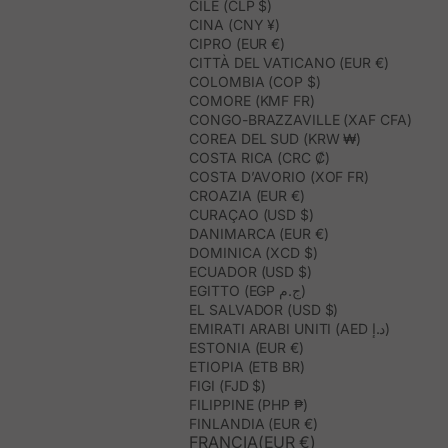
CILE (CLP $)
CINA (CNY ¥)
CIPRO (EUR €)
CITTÀ DEL VATICANO (EUR €)
COLOMBIA (COP $)
COMORE (KMF FR)
CONGO-BRAZZAVILLE (XAF CFA)
COREA DEL SUD (KRW ₩)
COSTA RICA (CRC ₡)
COSTA D’AVORIO (XOF FR)
CROAZIA (EUR €)
CURAÇAO (USD $)
DANIMARCA (EUR €)
DOMINICA (XCD $)
ECUADOR (USD $)
EGITTO (EGP ج.م)
EL SALVADOR (USD $)
EMIRATI ARABI UNITI (AED د.إ)
ESTONIA (EUR €)
ETIOPIA (ETB BR)
FIGI (FJD $)
FILIPPINE (PHP ₱)
FINLANDIA (EUR €)
FRANCIA(EUR €)