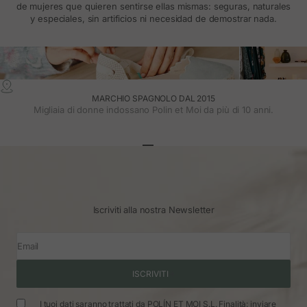
de mujeres que quieren sentirse ellas mismas: seguras, naturales
y especiales, sin artificios ni necesidad de demostrar nada.
MARCHIO SPAGNOLO DAL 2015
Migliaia di donne indossano Polin et Moi da più di 10 anni.
Vai all'articolo 1
Vai all'articolo 2
Vai all'articolo 3
Iscriviti alla nostra Newsletter
Email
ISCRIVITI
I tuoi dati saranno trattati da POLÍN ET MOI S.L. Finalità: inviare