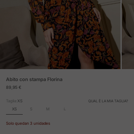
ZOOM
Abito con stampa Florina
Prezzo in offerta
89,95 €
Taglia:
XS
QUAL È LA MIA TAGLIA?
XS
S
M
L
Solo quedan 3 unidades