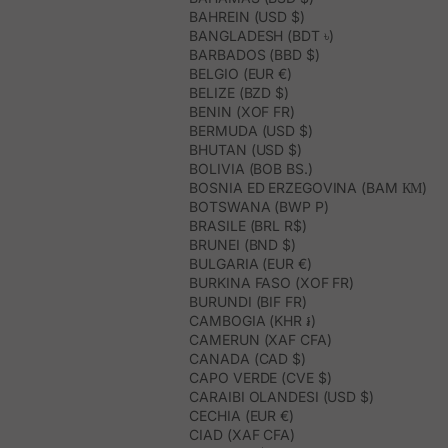
BAHREIN (USD $)
BANGLADESH (BDT ৳)
BARBADOS (BBD $)
BELGIO (EUR €)
BELIZE (BZD $)
BENIN (XOF FR)
BERMUDA (USD $)
BHUTAN (USD $)
BOLIVIA (BOB BS.)
BOSNIA ED ERZEGOVINA (BAM КМ)
BOTSWANA (BWP P)
BRASILE (BRL R$)
BRUNEI (BND $)
BULGARIA (EUR €)
BURKINA FASO (XOF FR)
BURUNDI (BIF FR)
CAMBOGIA (KHR ៛)
CAMERUN (XAF CFA)
CANADA (CAD $)
CAPO VERDE (CVE $)
CARAIBI OLANDESI (USD $)
CECHIA (EUR €)
CIAD (XAF CFA)