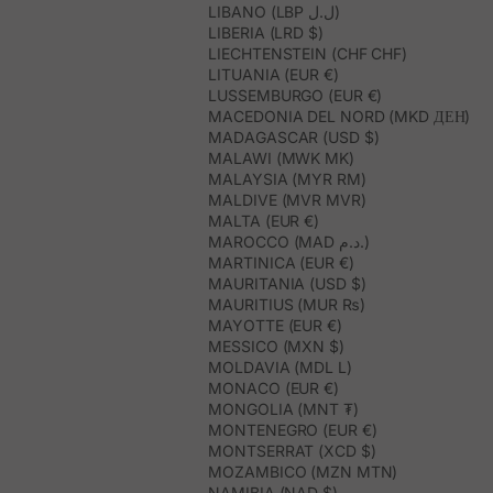
LIBANO (LBP ل.ل)
LIBERIA (LRD $)
LIECHTENSTEIN (CHF CHF)
LITUANIA (EUR €)
LUSSEMBURGO (EUR €)
MACEDONIA DEL NORD (MKD ДЕН)
MADAGASCAR (USD $)
MALAWI (MWK MK)
MALAYSIA (MYR RM)
MALDIVE (MVR MVR)
MALTA (EUR €)
MAROCCO (MAD د.م.)
MARTINICA (EUR €)
MAURITANIA (USD $)
MAURITIUS (MUR ₨)
MAYOTTE (EUR €)
MESSICO (MXN $)
MOLDAVIA (MDL L)
MONACO (EUR €)
MONGOLIA (MNT ₮)
MONTENEGRO (EUR €)
MONTSERRAT (XCD $)
MOZAMBICO (MZN MTN)
NAMIBIA (NAD $)