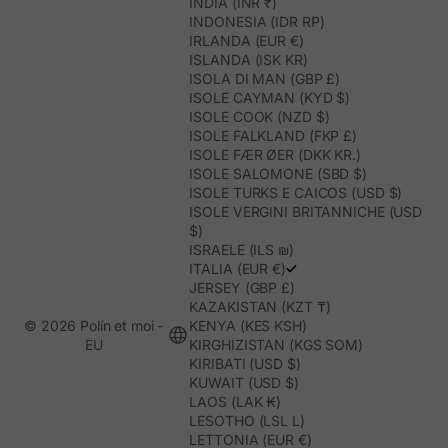
INDIA (INR ₹)
INDONESIA (IDR RP)
IRLANDA (EUR €)
ISLANDA (ISK KR)
ISOLA DI MAN (GBP £)
ISOLE CAYMAN (KYD $)
ISOLE COOK (NZD $)
ISOLE FALKLAND (FKP £)
ISOLE FÆR ØER (DKK KR.)
ISOLE SALOMONE (SBD $)
ISOLE TURKS E CAICOS (USD $)
ISOLE VERGINI BRITANNICHE (USD
$)
ISRAELE (ILS ₪)
ITALIA (EUR €)
JERSEY (GBP £)
KAZAKISTAN (KZT ₸)
© 2026 Polín et moi -
KENYA (KES KSH)
EU
KIRGHIZISTAN (KGS SOM)
KIRIBATI (USD $)
KUWAIT (USD $)
LAOS (LAK ₭)
LESOTHO (LSL L)
LETTONIA (EUR €)