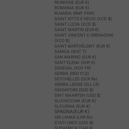
RIUNIONE (EUR €)
ROMANIA (EUR €)
RUANDA (RWF FRW)
SAINT KITTS E NEVIS (XCD $)
SAINT LUCIA (XCD $)
SAINT MARTIN (EUR €)
SAINT VINCENT E GRENADINE
(XCD $)
SAINT-BARTHÉLEMY (EUR €)
SAMOA (WST T)
SAN MARINO (EUR €)
SANT’ELENA (SHP £)
SENEGAL (XOF FR)
SERBIA (RSD РСД)
SEYCHELLES (SCR ₨)
SIERRA LEONE (SLL LE)
SINGAPORE (SGD $)
SINT MAARTEN (USD $)
SLOVACCHIA (EUR €)
SLOVENIA (EUR €)
SPAGNA(EUR €)
SRI LANKA (LKR ₨)
STATI UNITI (USD $)
SUDAFRICA (ZAR R)