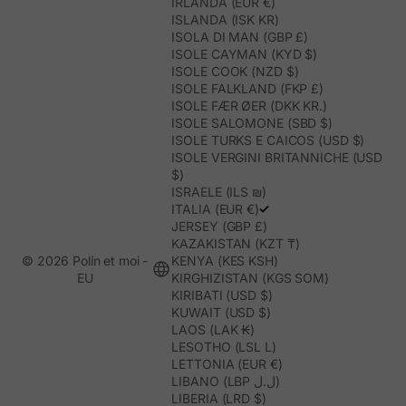
IRLANDA (EUR €)
ISLANDA (ISK KR)
ISOLA DI MAN (GBP £)
ISOLE CAYMAN (KYD $)
ISOLE COOK (NZD $)
ISOLE FALKLAND (FKP £)
ISOLE FÆR ØER (DKK KR.)
ISOLE SALOMONE (SBD $)
ISOLE TURKS E CAICOS (USD $)
ISOLE VERGINI BRITANNICHE (USD
$)
ISRAELE (ILS ₪)
ITALIA (EUR €)
JERSEY (GBP £)
KAZAKISTAN (KZT ₸)
© 2026 Polín et moi -
KENYA (KES KSH)
EU
KIRGHIZISTAN (KGS SOM)
KIRIBATI (USD $)
KUWAIT (USD $)
LAOS (LAK ₭)
LESOTHO (LSL L)
LETTONIA (EUR €)
LIBANO (LBP ل.ل)
LIBERIA (LRD $)