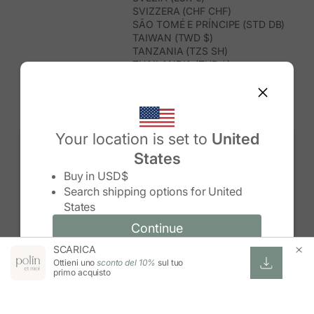
SVIZZERA (CHF CHF)
SÃO TOMÉ E PRÍNCIPE (STD DB)
TAIWAN (TWD $)
TANZANIA (TZS SH)
THAILANDIA (THB ฿)
TIMOR EST (USD $)
TOGO (XOF FR)
TONGA (TOP T$)
TRINIDAD E TOBAGO (TTD $)
TUNISIA (USD $)
Your location is set to
United
TURCHIA (TRY ₺)
States
TURKMENISTAN (USD $)
Change country/region
TUVALU (AUD $)
Buy in
USD$
UGANDA (UGX USH)
Search shipping options for
United
UNGHERIA (EUR €)
States
URUGUAY (UYU $U)
UZBEKISTAN (UZS SO'M)
Continue
Continue
VANUATU (VUV VT)
SCARICA
Change country/region and language
Cancel
VENEZUELA (USD $)
Ottieni uno
sconto del 10%
sul tuo
VIETNAM (VND ₫)
primo acquisto
WALLIS E FUTUNA (XPF FR)
ZAMBIA (ZMW K)
ZIMBABWE (USD $)