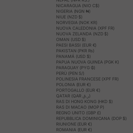
NICARAGUA (NIO C$)
NIGERIA (NGN ₦)
NIUE (NZD $)
NORVEGIA (NOK KR)
NUOVA CALEDONIA (XPF FR)
NUOVA ZELANDA (NZD $)
OMAN (USD $)
PAESI BASSI (EUR €)
PAKISTAN (PKR ₨)
PANAMÁ (USD $)
PAPUA NUOVA GUINEA (PGK K)
PARAGUAY (PYG ₲)
PERÙ (PEN S/)
POLINESIA FRANCESE (XPF FR)
POLONIA (EUR €)
PORTOGALLO (EUR €)
QATAR (QAR ر.ق)
RAS DI HONG KONG (HKD $)
RAS DI MACAO (MOP P)
REGNO UNITO (GBP £)
REPUBBLICA DOMINICANA (DOP $)
RIUNIONE (EUR €)
ROMANIA (EUR €)