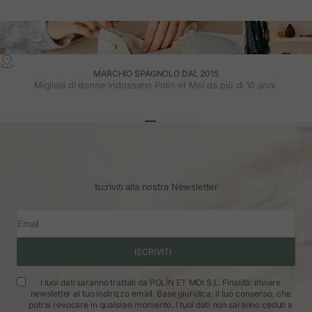
MARCHIO SPAGNOLO DAL 2015
Migliaia di donne indossano Polin et Moi da più di 10 anni.
Vai all'articolo 1
Vai all'articolo 2
Vai all'articolo 3
Iscriviti alla nostra Newsletter
Email
ISCRIVITI
I tuoi dati saranno trattati da POLÍN ET MOI S.L. Finalità: inviare
newsletter al tuo indirizzo email. Base giuridica: il tuo consenso, che
potrai revocare in qualsiasi momento. I tuoi dati non saranno ceduti a