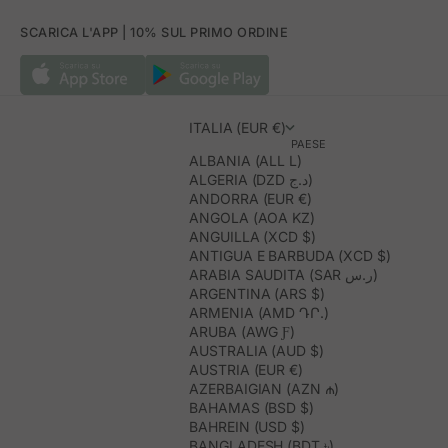
SCARICA L'APP | 10% SUL PRIMO ORDINE
ITALIA (EUR €)
PAESE
ALBANIA (ALL L)
ALGERIA (DZD د.ج)
ANDORRA (EUR €)
ANGOLA (AOA KZ)
ANGUILLA (XCD $)
ANTIGUA E BARBUDA (XCD $)
ARABIA SAUDITA (SAR ر.س)
ARGENTINA (ARS $)
ARMENIA (AMD ԴՐ.)
ARUBA (AWG Ƒ)
AUSTRALIA (AUD $)
AUSTRIA (EUR €)
AZERBAIGIAN (AZN ₼)
BAHAMAS (BSD $)
BAHREIN (USD $)
BANGLADESH (BDT ৳)