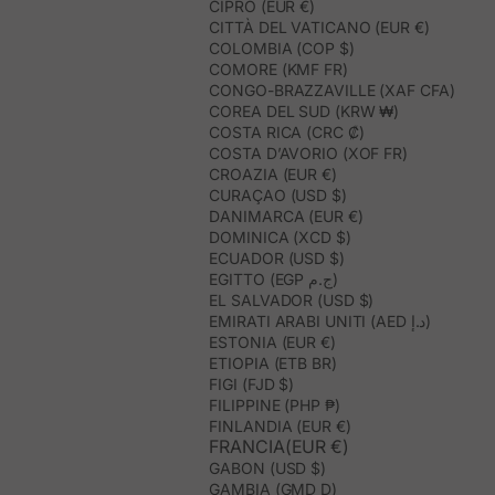
CIPRO (EUR €)
CITTÀ DEL VATICANO (EUR €)
COLOMBIA (COP $)
COMORE (KMF FR)
CONGO-BRAZZAVILLE (XAF CFA)
COREA DEL SUD (KRW ₩)
COSTA RICA (CRC ₡)
COSTA D’AVORIO (XOF FR)
CROAZIA (EUR €)
CURAÇAO (USD $)
DANIMARCA (EUR €)
DOMINICA (XCD $)
ECUADOR (USD $)
EGITTO (EGP ج.م)
EL SALVADOR (USD $)
EMIRATI ARABI UNITI (AED د.إ)
ESTONIA (EUR €)
ETIOPIA (ETB BR)
FIGI (FJD $)
FILIPPINE (PHP ₱)
FINLANDIA (EUR €)
FRANCIA(EUR €)
GABON (USD $)
GAMBIA (GMD D)