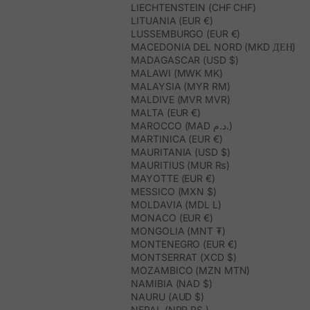
LIECHTENSTEIN (CHF CHF)
LITUANIA (EUR €)
LUSSEMBURGO (EUR €)
MACEDONIA DEL NORD (MKD ДЕН)
MADAGASCAR (USD $)
MALAWI (MWK MK)
MALAYSIA (MYR RM)
MALDIVE (MVR MVR)
MALTA (EUR €)
MAROCCO (MAD د.م.)
MARTINICA (EUR €)
MAURITANIA (USD $)
MAURITIUS (MUR ₨)
MAYOTTE (EUR €)
MESSICO (MXN $)
MOLDAVIA (MDL L)
MONACO (EUR €)
MONGOLIA (MNT ₮)
MONTENEGRO (EUR €)
MONTSERRAT (XCD $)
MOZAMBICO (MZN MTN)
NAMIBIA (NAD $)
NAURU (AUD $)
NEPAL (NPR RS.)