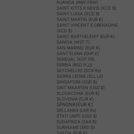
RUANDA (RWF FRW)
SAINT KITTS E NEVIS (XCD $)
SAINT LUCIA (XCD $)
SAINT MARTIN (EUR €)
SAINT VINCENT E GRENADINE
(XCD $)
SAINT-BARTHÉLEMY (EUR €)
SAMOA (WST T)
SAN MARINO (EUR €)
SANT’ELENA (SHP £)
SENEGAL (XOF FR)
SERBIA (RSD РСД)
SEYCHELLES (SCR ₨)
SIERRA LEONE (SLL LE)
SINGAPORE (SGD $)
SINT MAARTEN (USD $)
SLOVACCHIA (EUR €)
SLOVENIA (EUR €)
SPAGNA(EUR €)
SRI LANKA (LKR ₨)
STATI UNITI (USD $)
SUDAFRICA (ZAR R)
SURINAME (SRD $)
SVEZIA (EUR €)