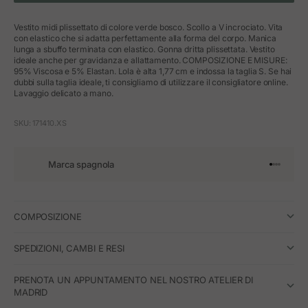
Vestito midi plissettato di colore verde bosco. Scollo a V incrociato. Vita
con elastico che si adatta perfettamente alla forma del corpo. Manica
lunga a sbuffo terminata con elastico. Gonna dritta plissettata. Vestito
ideale anche per gravidanza e allattamento. COMPOSIZIONE E MISURE:
95% Viscosa e 5% Elastan. Lola è alta 1,77 cm e indossa la taglia S. Se hai
dubbi sulla taglia ideale, ti consigliamo di utilizzare il consigliatore online.
Lavaggio delicato a mano.
SKU: 171410.XS
Marca spagnola
Vai all'art
Vai all'a
Vai all'a
Vai all'
COMPOSIZIONE
SPEDIZIONI, CAMBI E RESI
PRENOTA UN APPUNTAMENTO NEL NOSTRO ATELIER DI
MADRID