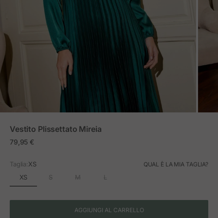
ZOOM
Vestito Plissettato Mireia
Prezzo in offerta
79,95 €
Taglia:
XS
QUAL È LA MIA TAGLIA?
XS
S
M
L
AGGIUNGI AL CARRELLO