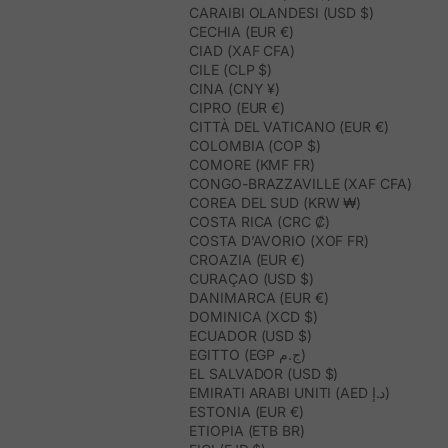
CARAIBI OLANDESI (USD $)
CECHIA (EUR €)
CIAD (XAF CFA)
CILE (CLP $)
CINA (CNY ¥)
CIPRO (EUR €)
CITTÀ DEL VATICANO (EUR €)
COLOMBIA (COP $)
COMORE (KMF FR)
CONGO-BRAZZAVILLE (XAF CFA)
COREA DEL SUD (KRW ₩)
COSTA RICA (CRC ₡)
COSTA D’AVORIO (XOF FR)
CROAZIA (EUR €)
CURAÇAO (USD $)
DANIMARCA (EUR €)
DOMINICA (XCD $)
ECUADOR (USD $)
EGITTO (EGP ج.م)
EL SALVADOR (USD $)
EMIRATI ARABI UNITI (AED د.إ)
ESTONIA (EUR €)
ETIOPIA (ETB BR)