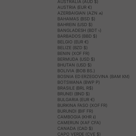
AUSTRALIA (AUD $)
AUSTRIA (EUR €)
AZERBAIGIAN (AZN ₼)
BAHAMAS (BSD $)
BAHREIN (USD $)
BANGLADESH (BDT ৳)
BARBADOS (BBD $)
BELGIO (EUR €)
BELIZE (BZD $)
BENIN (XOF FR)
BERMUDA (USD $)
BHUTAN (USD $)
BOLIVIA (BOB BS.)
BOSNIA ED ERZEGOVINA (BAM КМ)
BOTSWANA (BWP P)
BRASILE (BRL R$)
BRUNEI (BND $)
BULGARIA (EUR €)
BURKINA FASO (XOF FR)
BURUNDI (BIF FR)
CAMBOGIA (KHR ៛)
CAMERUN (XAF CFA)
CANADA (CAD $)
CAPO VERDE (CVE $)