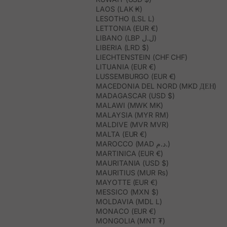
LAOS (LAK ₭)
LESOTHO (LSL L)
LETTONIA (EUR €)
LIBANO (LBP ل.ل)
LIBERIA (LRD $)
LIECHTENSTEIN (CHF CHF)
LITUANIA (EUR €)
LUSSEMBURGO (EUR €)
MACEDONIA DEL NORD (MKD ДЕН)
MADAGASCAR (USD $)
MALAWI (MWK MK)
MALAYSIA (MYR RM)
MALDIVE (MVR MVR)
MALTA (EUR €)
MAROCCO (MAD د.م.)
MARTINICA (EUR €)
MAURITANIA (USD $)
MAURITIUS (MUR ₨)
MAYOTTE (EUR €)
MESSICO (MXN $)
MOLDAVIA (MDL L)
MONACO (EUR €)
MONGOLIA (MNT ₮)