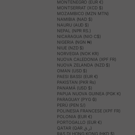
MONTENEGRO (EUR €)
MONTSERRAT (XCD $)
MOZAMBICO (MZN MTN)
NAMIBIA (NAD $)
NAURU (AUD $)
NEPAL (NPR RS.)
NICARAGUA (NIO C$)
NIGERIA (NGN ₦)
NIUE (NZD $)
NORVEGIA (NOK KR)
NUOVA CALEDONIA (XPF FR)
NUOVA ZELANDA (NZD $)
OMAN (USD $)
PAESI BASSI (EUR €)
PAKISTAN (PKR ₨)
PANAMÁ (USD $)
PAPUA NUOVA GUINEA (PGK K)
PARAGUAY (PYG ₲)
PERÙ (PEN S/)
POLINESIA FRANCESE (XPF FR)
POLONIA (EUR €)
PORTOGALLO (EUR €)
QATAR (QAR ر.ق)
RAS DI HONG KONG (HKD $)