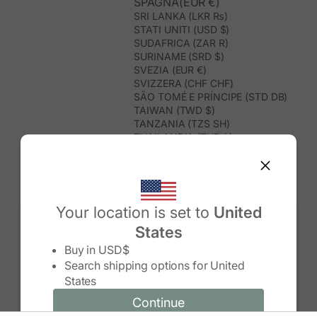
SPAGNA(EUR €)
SRI LANKA (LKR ₨)
STATI UNITI (USD $)
SUDAFRICA (ZAR R)
SURINAME (SRD $)
SVEZIA (EUR €)
SVIZZERA (CHF CHF)
SÃO TOMÉ E PRÍNCIPE (STD DB)
TAIWAN (TWD $)
TANZANIA (TZS SH)
THAILANDIA (THB ฿)
TIMOR EST (USD $)
TOGO (XOF FR)
TONGA (TOP T$)
TRINIDAD E TOBAGO (TTD $)
TUNISIA (USD $)
Your location is set to
United
TURCHIA (TRY ₺)
States
TURKMENISTAN (USD $)
Change country/region
TUVALU (AUD $)
Buy in
USD$
UGANDA (UGX USH)
Search shipping options for
United
UNGHERIA (EUR €)
States
URUGUAY (UYU $U)
UZBEKISTAN (UZS SO'M)
Continue
Continue
VANUATU (VUV VT)