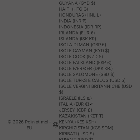
GUYANA (GYD $)
HAITI (HTG G)
HONDURAS (HNL L)
INDIA (INR ₹)
INDONESIA (IDR RP)
IRLANDA (EUR €)
ISLANDA (ISK KR)
ISOLA DI MAN (GBP £)
ISOLE CAYMAN (KYD $)
ISOLE COOK (NZD $)
ISOLE FALKLAND (FKP £)
ISOLE FÆR ØER (DKK KR.)
ISOLE SALOMONE (SBD $)
ISOLE TURKS E CAICOS (USD $)
ISOLE VERGINI BRITANNICHE (USD
$)
ISRAELE (ILS ₪)
ITALIA (EUR €)
JERSEY (GBP £)
KAZAKISTAN (KZT ₸)
© 2026 Polín et moi -
KENYA (KES KSH)
EU
KIRGHIZISTAN (KGS SOM)
KIRIBATI (USD $)
KUWAIT (USD $)