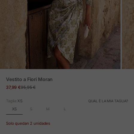
ZOOM
Vestito a Fiori Moran
Prezzo in offerta
Prezzo normale
37,99 €
95,95 €
Taglia:
XS
QUAL È LA MIA TAGLIA?
XS
S
M
L
Solo quedan 2 unidades