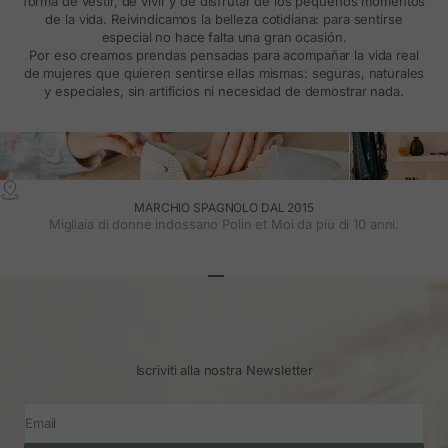
forma de vestir, de vivir y de disfrutar de los pequeños momentos
de la vida. Reivindicamos la belleza cotidiana: para sentirse
especial no hace falta una gran ocasión.
Por eso creamos prendas pensadas para acompañar la vida real
de mujeres que quieren sentirse ellas mismas: seguras, naturales
y especiales, sin artificios ni necesidad de demostrar nada.
MARCHIO SPAGNOLO DAL 2015
Migliaia di donne indossano Polin et Moi da più di 10 anni.
Vai all'articolo 1
Vai all'articolo 2
Vai all'articolo 3
Iscriviti alla nostra Newsletter
Email