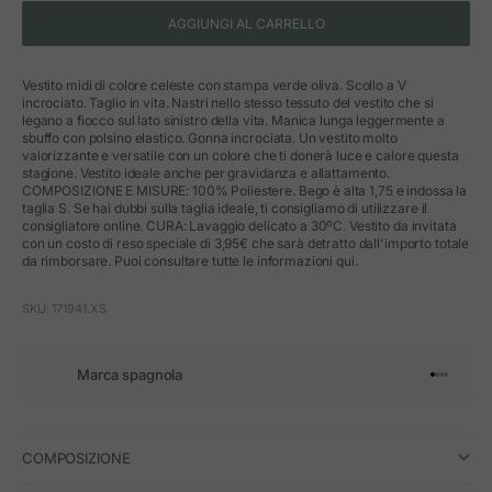
AGGIUNGI AL CARRELLO
Vestito midi di colore celeste con stampa verde oliva. Scollo a V
incrociato. Taglio in vita. Nastri nello stesso tessuto del vestito che si
legano a fiocco sul lato sinistro della vita. Manica lunga leggermente a
sbuffo con polsino elastico. Gonna incrociata. Un vestito molto
valorizzante e versatile con un colore che ti donerà luce e calore questa
stagione. Vestito ideale anche per gravidanza e allattamento.
COMPOSIZIONE E MISURE: 100% Poliestere. Bego è alta 1,75 e indossa la
taglia S. Se hai dubbi sulla taglia ideale, ti consigliamo di utilizzare il
consigliatore online. CURA: Lavaggio delicato a 30ºC. Vestito da invitata
con un costo di reso speciale di 3,95€ che sarà detratto dall'importo totale
da rimborsare. Puoi consultare tutte le informazioni qui.
SKU: 171941.XS
Marca spagnola
Vai all'art
Vai all'a
Vai all'a
Vai all'
COMPOSIZIONE