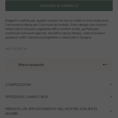
AGGIUNGI AL CARRELLO
Eleganti e sofisticate, queste scarpe con tacco medio in tono nude sono
l'accessorio ideale per il tuo look da invitata. Il loro design con cinturini
intrecciati e chiusura regolabile offre comfort e stile, perfette per
matrimoni ed eventi speciali. Versatili e senza tempo, valorizzeranno
qualsiasi outfit. Calzature progettate e realizzate in Spagna.
SKU: 192383.36
Marca spagnola
Vai all'art
Vai all'a
Vai all'a
Vai all'
COMPOSIZIONE
SPEDIZIONI, CAMBI E RESI
PRENOTA UN APPUNTAMENTO NEL NOSTRO ATELIER DI
MADRID