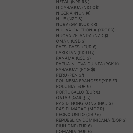
NEPAL (NPR RS.)
NICARAGUA (NIO C$)
NIGERIA (NGN ₦)
NIUE (NZD $)
NORVEGIA (NOK KR)
NUOVA CALEDONIA (XPF FR)
NUOVA ZELANDA (NZD $)
OMAN (USD $)
PAESI BASSI (EUR €)
PAKISTAN (PKR ₨)
PANAMÁ (USD $)
PAPUA NUOVA GUINEA (PGK K)
PARAGUAY (PYG ₲)
PERÙ (PEN S/)
POLINESIA FRANCESE (XPF FR)
POLONIA (EUR €)
PORTOGALLO (EUR €)
QATAR (QAR ر.ق)
RAS DI HONG KONG (HKD $)
RAS DI MACAO (MOP P)
REGNO UNITO (GBP £)
REPUBBLICA DOMINICANA (DOP $)
RIUNIONE (EUR €)
ROMANIA (EUR €)