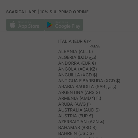
SCARICA L'APP | 10% SUL PRIMO ORDINE
ITALIA (EUR €)
PAESE
ALBANIA (ALL L)
ALGERIA (DZD د.ج)
ANDORRA (EUR €)
ANGOLA (AOA KZ)
ANGUILLA (XCD $)
ANTIGUA E BARBUDA (XCD $)
ARABIA SAUDITA (SAR ر.س)
ARGENTINA (ARS $)
ARMENIA (AMD ԴՐ.)
ARUBA (AWG Ƒ)
AUSTRALIA (AUD $)
AUSTRIA (EUR €)
AZERBAIGIAN (AZN ₼)
BAHAMAS (BSD $)
BAHREIN (USD $)