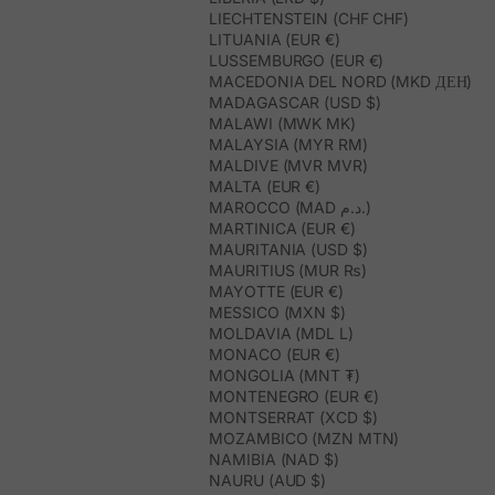
LIECHTENSTEIN (CHF CHF)
LITUANIA (EUR €)
LUSSEMBURGO (EUR €)
MACEDONIA DEL NORD (MKD ДЕН)
MADAGASCAR (USD $)
MALAWI (MWK MK)
MALAYSIA (MYR RM)
MALDIVE (MVR MVR)
MALTA (EUR €)
MAROCCO (MAD د.م.)
MARTINICA (EUR €)
MAURITANIA (USD $)
MAURITIUS (MUR ₨)
MAYOTTE (EUR €)
MESSICO (MXN $)
MOLDAVIA (MDL L)
MONACO (EUR €)
MONGOLIA (MNT ₮)
MONTENEGRO (EUR €)
MONTSERRAT (XCD $)
MOZAMBICO (MZN MTN)
NAMIBIA (NAD $)
NAURU (AUD $)