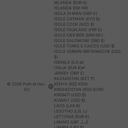
IRLANDA (EUR €)
ISLANDA (ISK KR)
ISOLA DI MAN (GBP £)
ISOLE CAYMAN (KYD $)
ISOLE COOK (NZD $)
ISOLE FALKLAND (FKP £)
ISOLE FÆR ØER (DKK KR.)
ISOLE SALOMONE (SBD $)
ISOLE TURKS E CAICOS (USD $)
ISOLE VERGINI BRITANNICHE (USD
$)
ISRAELE (ILS ₪)
ITALIA (EUR €)
JERSEY (GBP £)
KAZAKISTAN (KZT ₸)
© 2026 Polín et moi -
KENYA (KES KSH)
EU
KIRGHIZISTAN (KGS SOM)
KIRIBATI (USD $)
KUWAIT (USD $)
LAOS (LAK ₭)
LESOTHO (LSL L)
LETTONIA (EUR €)
LIBANO (LBP ل.ل)
LIBERIA (LRD $)