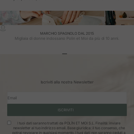
MARCHIO SPAGNOLO DAL 2015
Migliaia di donne indossano Polin et Moi da più di 10 anni.
Vai all'articolo 1
Vai all'articolo 2
Vai all'articolo 3
Iscriviti alla nostra Newsletter
Email
ISCRIVITI
I tuoi dati saranno trattati da POLÍN ET MOI S.L. Finalità: inviare
newsletter al tuo indirizzo email. Base giuridica: il tuo consenso, che
potrai revocare in qualsiasi momento. I tuoi dati non saranno ceduti a