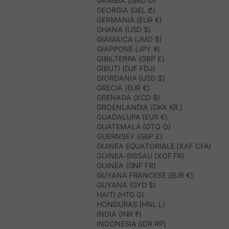
GAMBIA (GMD D)
GEORGIA (GEL ₾)
GERMANIA (EUR €)
GHANA (USD $)
GIAMAICA (JMD $)
GIAPPONE (JPY ¥)
GIBILTERRA (GBP £)
GIBUTI (DJF FDJ)
GIORDANIA (USD $)
GRECIA (EUR €)
GRENADA (XCD $)
GROENLANDIA (DKK KR.)
GUADALUPA (EUR €)
GUATEMALA (GTQ Q)
GUERNSEY (GBP £)
GUINEA EQUATORIALE (XAF CFA)
GUINEA-BISSAU (XOF FR)
GUINEA (GNF FR)
GUYANA FRANCESE (EUR €)
GUYANA (GYD $)
HAITI (HTG G)
HONDURAS (HNL L)
INDIA (INR ₹)
INDONESIA (IDR RP)