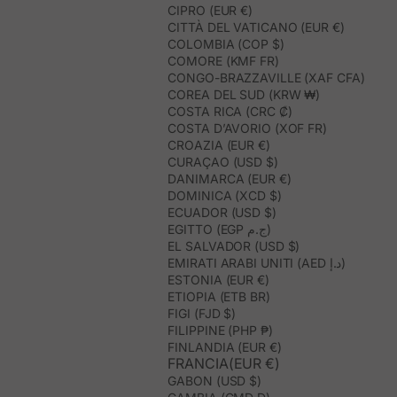
CIPRO (EUR €)
CITTÀ DEL VATICANO (EUR €)
COLOMBIA (COP $)
COMORE (KMF FR)
CONGO-BRAZZAVILLE (XAF CFA)
COREA DEL SUD (KRW ₩)
COSTA RICA (CRC ₡)
COSTA D’AVORIO (XOF FR)
CROAZIA (EUR €)
CURAÇAO (USD $)
DANIMARCA (EUR €)
DOMINICA (XCD $)
ECUADOR (USD $)
EGITTO (EGP ج.م)
EL SALVADOR (USD $)
EMIRATI ARABI UNITI (AED د.إ)
ESTONIA (EUR €)
ETIOPIA (ETB BR)
FIGI (FJD $)
FILIPPINE (PHP ₱)
FINLANDIA (EUR €)
FRANCIA(EUR €)
GABON (USD $)