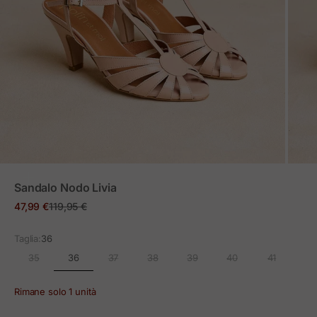
ZOOM
Sandalo Nodo Livia
Prezzo in offerta
Prezzo normale
47,99 €
119,95 €
Taglia:
36
36
35
37
38
39
40
41
Rimane solo 1 unità