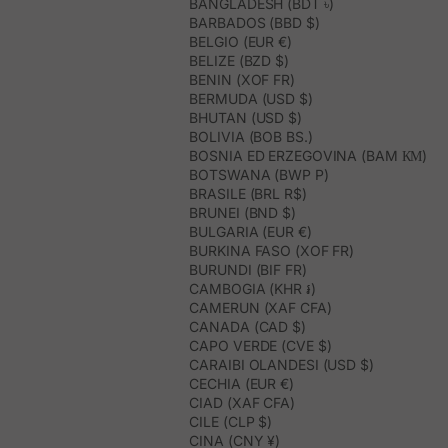
BANGLADESH (BDT ৳)
BARBADOS (BBD $)
BELGIO (EUR €)
BELIZE (BZD $)
BENIN (XOF FR)
BERMUDA (USD $)
BHUTAN (USD $)
BOLIVIA (BOB BS.)
BOSNIA ED ERZEGOVINA (BAM КМ)
BOTSWANA (BWP P)
BRASILE (BRL R$)
BRUNEI (BND $)
BULGARIA (EUR €)
BURKINA FASO (XOF FR)
BURUNDI (BIF FR)
CAMBOGIA (KHR ៛)
CAMERUN (XAF CFA)
CANADA (CAD $)
CAPO VERDE (CVE $)
CARAIBI OLANDESI (USD $)
CECHIA (EUR €)
CIAD (XAF CFA)
CILE (CLP $)
CINA (CNY ¥)