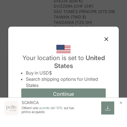
SVEZIA (EUR €)
SVIZZERA (CHF CHF)
SÃO TOMÉ E PRÍNCIPE (STD DB)
TAIWAN (TWD $)
TANZANIA (TZS SH)
THAILANDIA (THB ฿)
TIMOR EST (USD $)
TOGO (XOF FR)
TONGA (TOP T$)
TRINIDAD E TOBAGO (TTD $)
TUNISIA (USD $)
Your location is set to
United
TURCHIA (TRY ₺)
States
TURKMENISTAN (USD $)
Change country/region
TUVALU (AUD $)
Buy in
USD$
UGANDA (UGX USH)
Search shipping options for
United
UNGHERIA (EUR €)
States
URUGUAY (UYU $U)
UZBEKISTAN (UZS SO'M)
Continue
Continue
VANUATU (VUV VT)
SCARICA
Change country/region and language
Cancel
VENEZUELA (USD $)
Ottieni uno
sconto del 10%
sul tuo
VIETNAM (VND ₫)
primo acquisto
WALLIS E FUTUNA (XPF FR)
ZAMBIA (ZMW K)
ZIMBABWE (USD $)