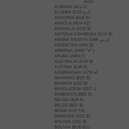
PAESE
ALBANIA (ALL L)
ALGERIA (DZD د.ج)
ANDORRA (EUR €)
ANGOLA (AOA KZ)
ANGUILLA (XCD $)
ANTIGUA E BARBUDA (XCD $)
ARABIA SAUDITA (SAR ر.س)
ARGENTINA (ARS $)
ARMENIA (AMD ԴՐ.)
ARUBA (AWG Ƒ)
AUSTRALIA (AUD $)
AUSTRIA (EUR €)
AZERBAIGIAN (AZN ₼)
BAHAMAS (BSD $)
BAHREIN (USD $)
BANGLADESH (BDT ৳)
BARBADOS (BBD $)
BELGIO (EUR €)
BELIZE (BZD $)
BENIN (XOF FR)
BERMUDA (USD $)
BHUTAN (USD $)
BOLIVIA (BOB BS.)