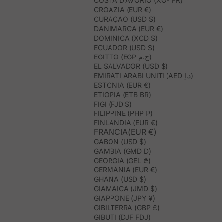
COSTA D’AVORIO (XOF FR)
CROAZIA (EUR €)
CURAÇAO (USD $)
DANIMARCA (EUR €)
DOMINICA (XCD $)
ECUADOR (USD $)
EGITTO (EGP ج.م)
EL SALVADOR (USD $)
EMIRATI ARABI UNITI (AED د.إ)
ESTONIA (EUR €)
ETIOPIA (ETB BR)
FIGI (FJD $)
FILIPPINE (PHP ₱)
FINLANDIA (EUR €)
FRANCIA(EUR €)
GABON (USD $)
GAMBIA (GMD D)
GEORGIA (GEL ₾)
GERMANIA (EUR €)
GHANA (USD $)
GIAMAICA (JMD $)
GIAPPONE (JPY ¥)
GIBILTERRA (GBP £)
GIBUTI (DJF FDJ)