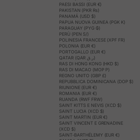
PAESI BASSI (EUR €)
PAKISTAN (PKR ₨)
PANAMÁ (USD $)
PAPUA NUOVA GUINEA (PGK K)
PARAGUAY (PYG ₲)
PERÙ (PEN S/)
POLINESIA FRANCESE (XPF FR)
POLONIA (EUR €)
PORTOGALLO (EUR €)
QATAR (QAR ر.ق)
RAS DI HONG KONG (HKD $)
RAS DI MACAO (MOP P)
REGNO UNITO (GBP £)
REPUBBLICA DOMINICANA (DOP $)
RIUNIONE (EUR €)
ROMANIA (EUR €)
RUANDA (RWF FRW)
SAINT KITTS E NEVIS (XCD $)
SAINT LUCIA (XCD $)
SAINT MARTIN (EUR €)
SAINT VINCENT E GRENADINE
(XCD $)
SAINT-BARTHÉLEMY (EUR €)