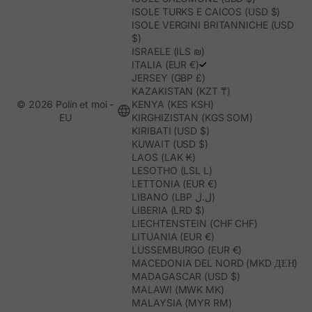
ISOLE TURKS E CAICOS (USD $)
ISOLE VERGINI BRITANNICHE (USD
$)
ISRAELE (ILS ₪)
ITALIA (EUR €)
JERSEY (GBP £)
KAZAKISTAN (KZT ₸)
© 2026 Polín et moi -
KENYA (KES KSH)
EU
KIRGHIZISTAN (KGS SOM)
KIRIBATI (USD $)
KUWAIT (USD $)
LAOS (LAK ₭)
LESOTHO (LSL L)
LETTONIA (EUR €)
LIBANO (LBP ل.ل)
LIBERIA (LRD $)
LIECHTENSTEIN (CHF CHF)
LITUANIA (EUR €)
LUSSEMBURGO (EUR €)
MACEDONIA DEL NORD (MKD ДЕН)
MADAGASCAR (USD $)
MALAWI (MWK MK)
MALAYSIA (MYR RM)