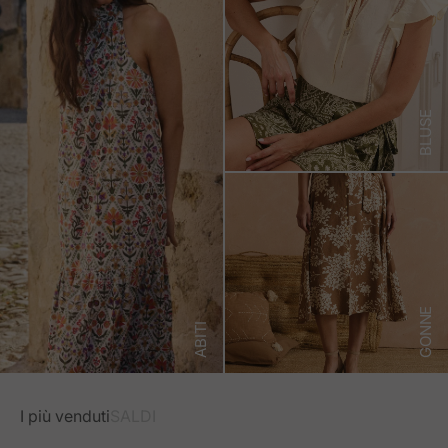
BLUSE
GONNE
ABITI
I più venduti
SALDI