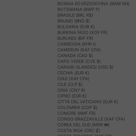
BOSNIA ED ERZEGOVINA (BAM КМ)
BOTSWANA (BWP P)
BRASILE (BRL R$)
BRUNEI (BND $)
BULGARIA (EUR €)
BURKINA FASO (XOF FR)
BURUNDI (BIF FR)
CAMBOGIA (KHR ៛)
CAMERUN (XAF CFA)
CANADA (CAD $)
CAPO VERDE (CVE $)
CARAIBI OLANDESI (USD $)
CECHIA (EUR €)
CIAD (XAF CFA)
CILE (CLP $)
CINA (CNY ¥)
CIPRO (EUR €)
CITTÀ DEL VATICANO (EUR €)
COLOMBIA (COP $)
COMORE (KMF FR)
CONGO-BRAZZAVILLE (XAF CFA)
COREA DEL SUD (KRW ₩)
COSTA RICA (CRC ₡)