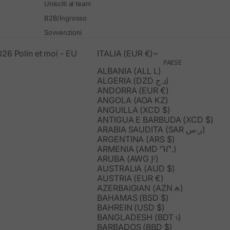
Unisciti al team
B2B/Ingrosso
Sovvenzioni
26 Polín et moi - EU
ITALIA (EUR €)
PAESE
ALBANIA (ALL L)
ALGERIA (DZD د.ج)
ANDORRA (EUR €)
ANGOLA (AOA KZ)
ANGUILLA (XCD $)
ANTIGUA E BARBUDA (XCD $)
ARABIA SAUDITA (SAR ر.س)
ARGENTINA (ARS $)
ARMENIA (AMD ԴՐ.)
ARUBA (AWG Ƒ)
AUSTRALIA (AUD $)
AUSTRIA (EUR €)
AZERBAIGIAN (AZN ₼)
BAHAMAS (BSD $)
BAHREIN (USD $)
BANGLADESH (BDT ৳)
BARBADOS (BBD $)