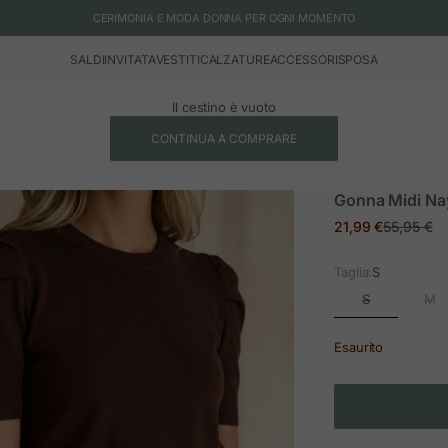
CERIMONIA E MODA DONNA PER OGNI MOMENTO
SALDI
INVITATA
VESTITI
CALZATURE
ACCESSORI
SPOSA
Il cestino è vuoto
CONTINUA A COMPRARE
Gonna Midi Na
Prezzo in offerta
Prezzo no
21,99 €
55,95 €
Taglia:
S
S
M
Esaurito