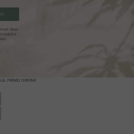
ITI
 email. Base
no ceduti a
ioni
 SUL PRIMO ORDINE