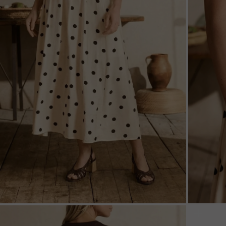
ZOOM
ZOO