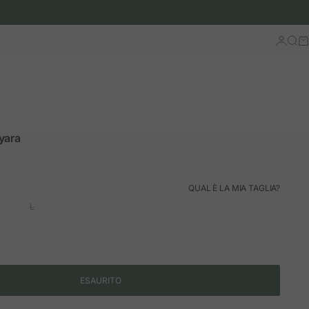
Accedi
Cerc
Ca
yara
rmale
QUAL È LA MIA TAGLIA?
L
ESAURITO