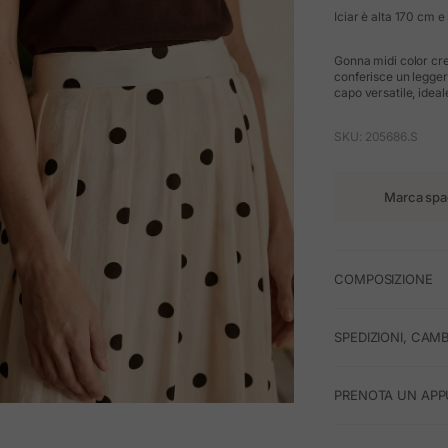
Iciar è alta 170 cm e 
Gonna midi color cre
conferisce un legger
capo versatile, ideale
SKU: 205686.S
Marca spa
COMPOSIZIONE
SPEDIZIONI, CAMB
PRENOTA UN APP
M