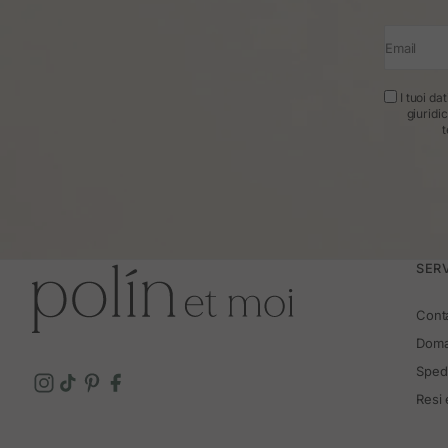
Email
I tuoi da
giuridi
t
SERV
Cont
Doma
Spedi
Resi