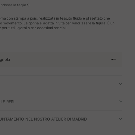
indossa la taglia S
ma con stampa a pois, realizzata in tessuto fluido e plissettato che
o movimento. La gonna si adatta in vita per valorizzare la figura. È un
 per tutti i giorni o per occasioni speciali.
gnola
Vai all'articol
Vai all'artico
Vai all'artic
Vai all'arti
I E RESI
UNTAMENTO NEL NOSTRO ATELIER DI MADRID