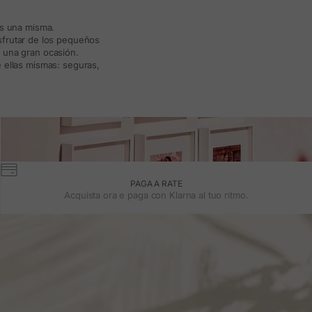
ás una misma.
isfrutar de los pequeños
a una gran ocasión.
 ellas mismas: seguras,
PAGA A RATE
Acquista ora e paga con Klarna al tuo ritmo.