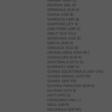
GAMBIA (GMD D)
GEORGIA (GEL ₾)
GERMANIA (EUR €)
GHANA (USD $)
GIAMAICA (JMD $)
GIAPPONE (JPY ¥)
GIBILTERRA (GBP £)
GIBUTI (DJF FDJ)
GIORDANIA (USD $)
GRECIA (EUR €)
GRENADA (XCD $)
GROENLANDIA (DKK KR.)
GUADALUPA (EUR €)
GUATEMALA (GTQ Q)
GUERNSEY (GBP £)
GUINEA EQUATORIALE (XAF CFA)
GUINEA-BISSAU (XOF FR)
GUINEA (GNF FR)
GUYANA FRANCESE (EUR €)
GUYANA (GYD $)
HAITI (HTG G)
HONDURAS (HNL L)
INDIA (INR ₹)
INDONESIA (IDR RP)