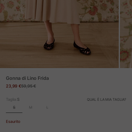
ZOOM
Gonna di Lino Frida
Prezzo in offerta
Prezzo normale
23,99 €
59,95 €
Taglia:
S
QUAL È LA MIA TAGLIA?
S
M
L
Esaurito