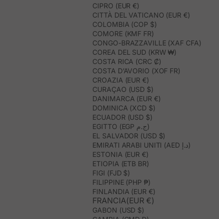
CIPRO (EUR €)
CITTÀ DEL VATICANO (EUR €)
COLOMBIA (COP $)
COMORE (KMF FR)
CONGO-BRAZZAVILLE (XAF CFA)
COREA DEL SUD (KRW ₩)
COSTA RICA (CRC ₡)
COSTA D’AVORIO (XOF FR)
CROAZIA (EUR €)
CURAÇAO (USD $)
DANIMARCA (EUR €)
DOMINICA (XCD $)
ECUADOR (USD $)
EGITTO (EGP ج.م)
EL SALVADOR (USD $)
EMIRATI ARABI UNITI (AED د.إ)
ESTONIA (EUR €)
ETIOPIA (ETB BR)
FIGI (FJD $)
FILIPPINE (PHP ₱)
FINLANDIA (EUR €)
FRANCIA(EUR €)
GABON (USD $)