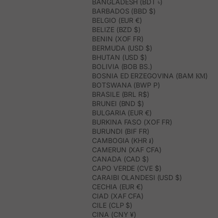
BANGLADESH (BDT ৳)
BARBADOS (BBD $)
BELGIO (EUR €)
BELIZE (BZD $)
BENIN (XOF FR)
BERMUDA (USD $)
BHUTAN (USD $)
BOLIVIA (BOB BS.)
BOSNIA ED ERZEGOVINA (BAM КМ)
BOTSWANA (BWP P)
BRASILE (BRL R$)
BRUNEI (BND $)
BULGARIA (EUR €)
BURKINA FASO (XOF FR)
BURUNDI (BIF FR)
CAMBOGIA (KHR ៛)
CAMERUN (XAF CFA)
CANADA (CAD $)
CAPO VERDE (CVE $)
CARAIBI OLANDESI (USD $)
CECHIA (EUR €)
CIAD (XAF CFA)
CILE (CLP $)
CINA (CNY ¥)