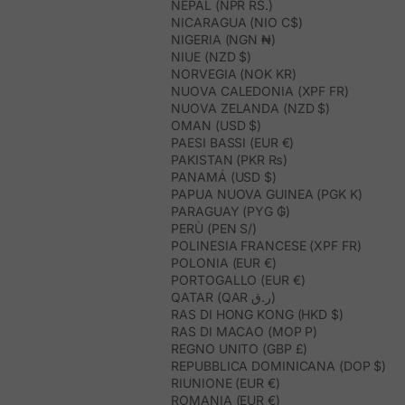
NEPAL (NPR RS.)
NICARAGUA (NIO C$)
NIGERIA (NGN ₦)
NIUE (NZD $)
NORVEGIA (NOK KR)
NUOVA CALEDONIA (XPF FR)
NUOVA ZELANDA (NZD $)
OMAN (USD $)
PAESI BASSI (EUR €)
PAKISTAN (PKR ₨)
PANAMÁ (USD $)
PAPUA NUOVA GUINEA (PGK K)
PARAGUAY (PYG ₲)
PERÙ (PEN S/)
POLINESIA FRANCESE (XPF FR)
POLONIA (EUR €)
PORTOGALLO (EUR €)
QATAR (QAR ر.ق)
RAS DI HONG KONG (HKD $)
RAS DI MACAO (MOP P)
REGNO UNITO (GBP £)
REPUBBLICA DOMINICANA (DOP $)
RIUNIONE (EUR €)
ROMANIA (EUR €)