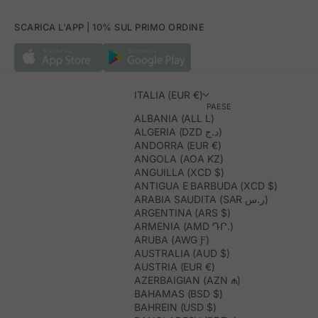
SCARICA L'APP | 10% SUL PRIMO ORDINE
ITALIA (EUR €)
PAESE
ALBANIA (ALL L)
ALGERIA (DZD د.ج)
ANDORRA (EUR €)
ANGOLA (AOA KZ)
ANGUILLA (XCD $)
ANTIGUA E BARBUDA (XCD $)
ARABIA SAUDITA (SAR ر.س)
ARGENTINA (ARS $)
ARMENIA (AMD ԴՐ.)
ARUBA (AWG Ƒ)
AUSTRALIA (AUD $)
AUSTRIA (EUR €)
AZERBAIGIAN (AZN ₼)
BAHAMAS (BSD $)
BAHREIN (USD $)