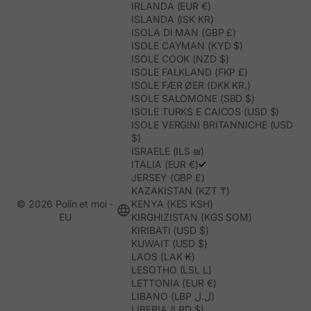
IRLANDA (EUR €)
ISLANDA (ISK KR)
ISOLA DI MAN (GBP £)
ISOLE CAYMAN (KYD $)
ISOLE COOK (NZD $)
ISOLE FALKLAND (FKP £)
ISOLE FÆR ØER (DKK KR.)
ISOLE SALOMONE (SBD $)
ISOLE TURKS E CAICOS (USD $)
ISOLE VERGINI BRITANNICHE (USD
$)
ISRAELE (ILS ₪)
ITALIA (EUR €)
JERSEY (GBP £)
KAZAKISTAN (KZT ₸)
© 2026 Polín et moi -
KENYA (KES KSH)
EU
KIRGHIZISTAN (KGS SOM)
KIRIBATI (USD $)
KUWAIT (USD $)
LAOS (LAK ₭)
LESOTHO (LSL L)
LETTONIA (EUR €)
LIBANO (LBP ل.ل)
LIBERIA (LRD $)