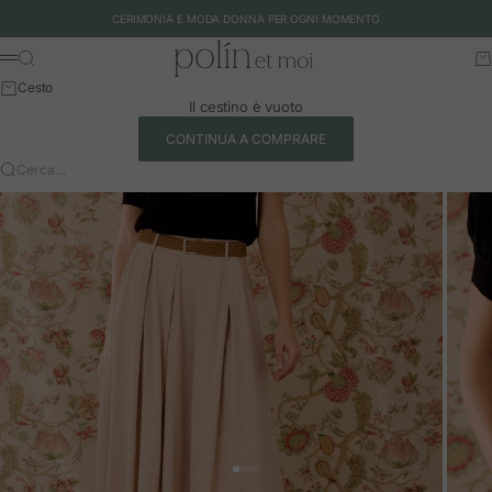
Vai al contenuto
CERIMONIA E MODA DONNA PER OGNI MOMENTO
Polín et moi - EU
Cerca
Ca
Menu
Cesto
Il cestino è vuoto
CONTINUA A COMPRARE
Cerca…
Vai all'articolo 1
Vai all'articolo 2
Vai all'articolo 3
Vai all'articolo 4