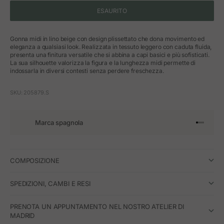
ESAURITO
Gonna midi in lino beige con design plissettato che dona movimento ed
eleganza a qualsiasi look. Realizzata in tessuto leggero con caduta fluida,
presenta una finitura versatile che si abbina a capi basici e più sofisticati.
La sua silhouette valorizza la figura e la lunghezza midi permette di
indossarla in diversi contesti senza perdere freschezza.
SKU: 205879.S
Marca spagnola
Vai all'art
Vai all'a
Vai all'a
Vai all'
COMPOSIZIONE
SPEDIZIONI, CAMBI E RESI
PRENOTA UN APPUNTAMENTO NEL NOSTRO ATELIER DI
MADRID