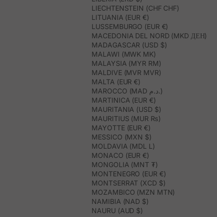
LIECHTENSTEIN (CHF CHF)
LITUANIA (EUR €)
LUSSEMBURGO (EUR €)
MACEDONIA DEL NORD (MKD ДЕН)
MADAGASCAR (USD $)
MALAWI (MWK MK)
MALAYSIA (MYR RM)
MALDIVE (MVR MVR)
MALTA (EUR €)
MAROCCO (MAD د.م.)
MARTINICA (EUR €)
MAURITANIA (USD $)
MAURITIUS (MUR ₨)
MAYOTTE (EUR €)
MESSICO (MXN $)
MOLDAVIA (MDL L)
MONACO (EUR €)
MONGOLIA (MNT ₮)
MONTENEGRO (EUR €)
MONTSERRAT (XCD $)
MOZAMBICO (MZN MTN)
NAMIBIA (NAD $)
NAURU (AUD $)