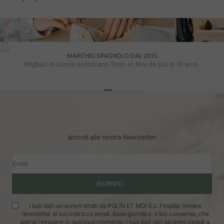
MARCHIO SPAGNOLO DAL 2015
Migliaia di donne indossano Polin et Moi da più di 10 anni.
Vai all'articolo 1
Vai all'articolo 2
Vai all'articolo 3
Iscriviti alla nostra Newsletter
Email
ISCRIVITI
I tuoi dati saranno trattati da POLÍN ET MOI S.L. Finalità: inviare
newsletter al tuo indirizzo email. Base giuridica: il tuo consenso, che
potrai revocare in qualsiasi momento. I tuoi dati non saranno ceduti a