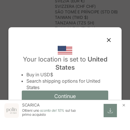
SVEZIA (EUR €)
SVIZZERA (CHF CHF)
SÃO TOMÉ E PRÍNCIPE (STD DB)
TAIWAN (TWD $)
TANZANIA (TZS SH)
THAILANDIA (THB ฿)
TIMOR EST (USD $)
TOGO (XOF FR)
TONGA (TOP T$)
TRINIDAD E TOBAGO (TTD $)
TUNISIA (USD $)
Your location is set to
United
TURCHIA (TRY ₺)
States
TURKMENISTAN (USD $)
Change country/region
TUVALU (AUD $)
Buy in
USD$
UGANDA (UGX USH)
Search shipping options for
United
UNGHERIA (EUR €)
States
URUGUAY (UYU $U)
UZBEKISTAN (UZS SO'M)
Continue
Continue
VANUATU (VUV VT)
SCARICA
Change country/region and language
Cancel
VENEZUELA (USD $)
Ottieni uno
sconto del 10%
sul tuo
VIETNAM (VND ₫)
primo acquisto
WALLIS E FUTUNA (XPF FR)
ZAMBIA (ZMW K)
ZIMBABWE (USD $)