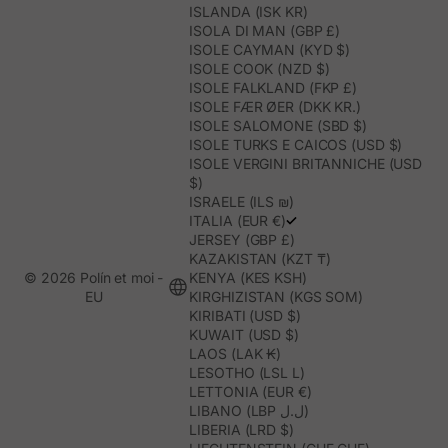
ISLANDA (ISK KR)
ISOLA DI MAN (GBP £)
ISOLE CAYMAN (KYD $)
ISOLE COOK (NZD $)
ISOLE FALKLAND (FKP £)
ISOLE FÆR ØER (DKK KR.)
ISOLE SALOMONE (SBD $)
ISOLE TURKS E CAICOS (USD $)
ISOLE VERGINI BRITANNICHE (USD
$)
ISRAELE (ILS ₪)
ITALIA (EUR €)
JERSEY (GBP £)
KAZAKISTAN (KZT ₸)
© 2026 Polín et moi -
KENYA (KES KSH)
EU
KIRGHIZISTAN (KGS SOM)
KIRIBATI (USD $)
KUWAIT (USD $)
LAOS (LAK ₭)
LESOTHO (LSL L)
LETTONIA (EUR €)
LIBANO (LBP ل.ل)
LIBERIA (LRD $)