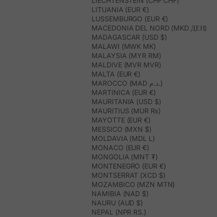
LIECHTENSTEIN (CHF CHF)
LITUANIA (EUR €)
LUSSEMBURGO (EUR €)
MACEDONIA DEL NORD (MKD ДЕН)
MADAGASCAR (USD $)
MALAWI (MWK MK)
MALAYSIA (MYR RM)
MALDIVE (MVR MVR)
MALTA (EUR €)
MAROCCO (MAD د.م.)
MARTINICA (EUR €)
MAURITANIA (USD $)
MAURITIUS (MUR ₨)
MAYOTTE (EUR €)
MESSICO (MXN $)
MOLDAVIA (MDL L)
MONACO (EUR €)
MONGOLIA (MNT ₮)
MONTENEGRO (EUR €)
MONTSERRAT (XCD $)
MOZAMBICO (MZN MTN)
NAMIBIA (NAD $)
NAURU (AUD $)
NEPAL (NPR RS.)