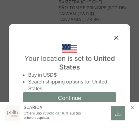
SVIZZERA (CHF CHF)
SÃO TOMÉ E PRÍNCIPE (STD DB)
TAIWAN (TWD $)
TANZANIA (TZS SH)
THAILANDIA (THB ฿)
TIMOR EST (USD $)
TOGO (XOF FR)
TONGA (TOP T$)
TRINIDAD E TOBAGO (TTD $)
TUNISIA (USD $)
Your location is set to
United
TURCHIA (TRY ₺)
States
TURKMENISTAN (USD $)
Change country/region
TUVALU (AUD $)
Buy in
USD$
UGANDA (UGX USH)
Search shipping options for
United
UNGHERIA (EUR €)
States
URUGUAY (UYU $U)
UZBEKISTAN (UZS SO'M)
Continue
Continue
VANUATU (VUV VT)
SCARICA
Change country/region and language
Cancel
VENEZUELA (USD $)
Ottieni uno
sconto del 10%
sul tuo
VIETNAM (VND ₫)
primo acquisto
WALLIS E FUTUNA (XPF FR)
ZAMBIA (ZMW K)
ZIMBABWE (USD $)
ESWATINI (SZL E)