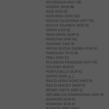
NICARAGUA (NIO C$)
NIGERIA (NGN ₦)
NIUE (NZD $)
NORVEGIA (NOK KR)
NUOVA CALEDONIA (XPF FR)
NUOVA ZELANDA (NZD $)
OMAN (USD $)
PAESI BASSI (EUR €)
PAKISTAN (PKR ₨)
PANAMÁ (USD $)
PAPUA NUOVA GUINEA (PGK K)
PARAGUAY (PYG ₲)
PERÙ (PEN S/)
POLINESIA FRANCESE (XPF FR)
POLONIA (EUR €)
PORTOGALLO (EUR €)
QATAR (QAR ر.ق)
RAS DI HONG KONG (HKD $)
RAS DI MACAO (MOP P)
REGNO UNITO (GBP £)
REPUBBLICA DOMINICANA (DOP $)
RIUNIONE (EUR €)
ROMANIA (EUR €)
RUANDA (RWF FRW)