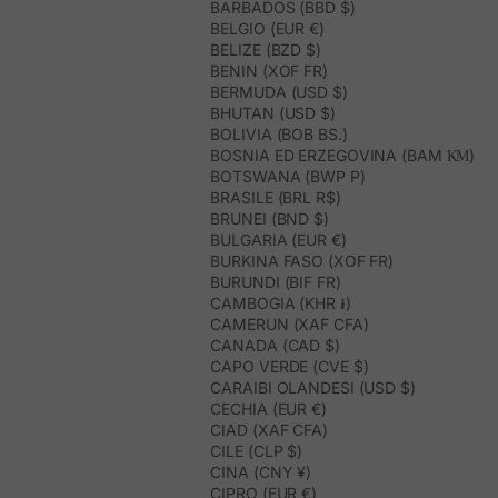
BARBADOS (BBD $)
BELGIO (EUR €)
BELIZE (BZD $)
BENIN (XOF FR)
BERMUDA (USD $)
BHUTAN (USD $)
BOLIVIA (BOB BS.)
BOSNIA ED ERZEGOVINA (BAM КМ)
BOTSWANA (BWP P)
BRASILE (BRL R$)
BRUNEI (BND $)
BULGARIA (EUR €)
BURKINA FASO (XOF FR)
BURUNDI (BIF FR)
CAMBOGIA (KHR ៛)
CAMERUN (XAF CFA)
CANADA (CAD $)
CAPO VERDE (CVE $)
CARAIBI OLANDESI (USD $)
CECHIA (EUR €)
CIAD (XAF CFA)
CILE (CLP $)
CINA (CNY ¥)
CIPRO (EUR €)