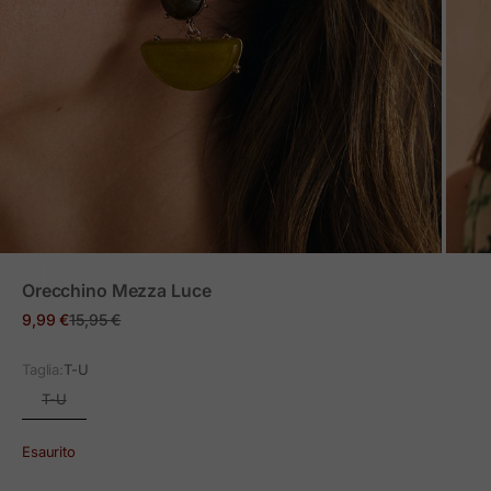
ZOOM
Orecchino Mezza Luce
Prezzo in offerta
Prezzo normale
9,99 €
15,95 €
Taglia:
T-U
T-U
Esaurito