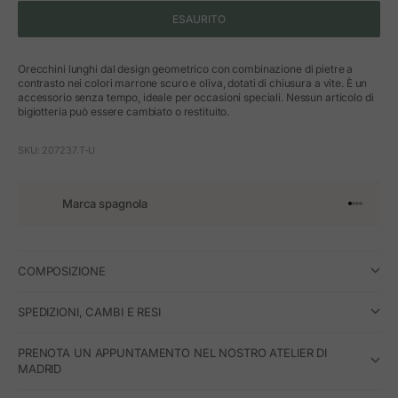
ESAURITO
Orecchini lunghi dal design geometrico con combinazione di pietre a
contrasto nei colori marrone scuro e oliva, dotati di chiusura a vite. È un
accessorio senza tempo, ideale per occasioni speciali. Nessun articolo di
bigiotteria può essere cambiato o restituito.
SKU: 207237.T-U
Marca spagnola
Vai all'art
Vai all'a
Vai all'a
Vai all'
COMPOSIZIONE
SPEDIZIONI, CAMBI E RESI
PRENOTA UN APPUNTAMENTO NEL NOSTRO ATELIER DI
MADRID