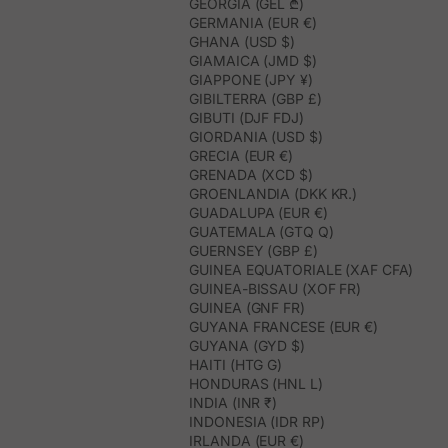
GEORGIA (GEL ₾)
GERMANIA (EUR €)
GHANA (USD $)
GIAMAICA (JMD $)
GIAPPONE (JPY ¥)
GIBILTERRA (GBP £)
GIBUTI (DJF FDJ)
GIORDANIA (USD $)
GRECIA (EUR €)
GRENADA (XCD $)
GROENLANDIA (DKK KR.)
GUADALUPA (EUR €)
GUATEMALA (GTQ Q)
GUERNSEY (GBP £)
GUINEA EQUATORIALE (XAF CFA)
GUINEA-BISSAU (XOF FR)
GUINEA (GNF FR)
GUYANA FRANCESE (EUR €)
GUYANA (GYD $)
HAITI (HTG G)
HONDURAS (HNL L)
INDIA (INR ₹)
INDONESIA (IDR RP)
IRLANDA (EUR €)