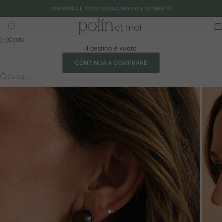
Vai al contenuto
CERIMONIA E MODA DONNA PER OGNI MOMENTO
Polín et moi - EU
Cerca
Ca
Menu
Cesto
Il cestino è vuoto
CONTINUA A COMPRARE
Cerca…
Vai all'articolo 1
Vai all'articolo 2