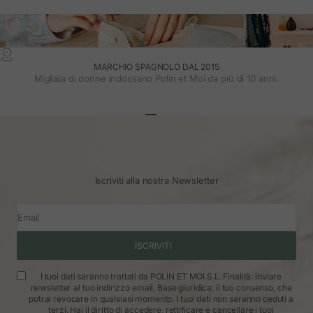
MARCHIO SPAGNOLO DAL 2015
Migliaia di donne indossano Polin et Moi da più di 10 anni.
Vai all'articolo 1
Vai all'articolo 2
Vai all'articolo 3
Iscriviti alla nostra Newsletter
Email
ISCRIVITI
I tuoi dati saranno trattati da POLÍN ET MOI S.L. Finalità: inviare
newsletter al tuo indirizzo email. Base giuridica: il tuo consenso, che
potrai revocare in qualsiasi momento. I tuoi dati non saranno ceduti a
terzi. Hai il diritto di accedere, rettificare e cancellare i tuoi