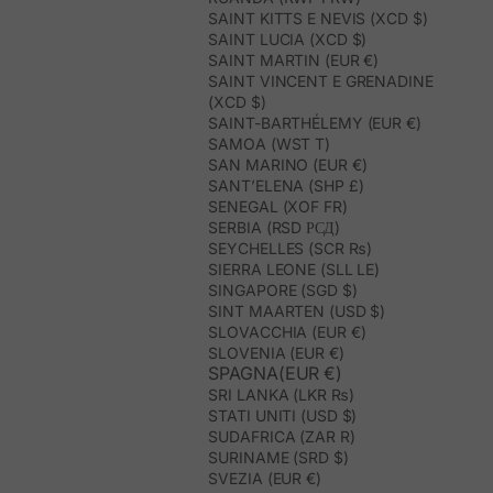
SAINT KITTS E NEVIS (XCD $)
SAINT LUCIA (XCD $)
SAINT MARTIN (EUR €)
SAINT VINCENT E GRENADINE
(XCD $)
SAINT-BARTHÉLEMY (EUR €)
SAMOA (WST T)
SAN MARINO (EUR €)
SANT’ELENA (SHP £)
SENEGAL (XOF FR)
SERBIA (RSD РСД)
SEYCHELLES (SCR ₨)
SIERRA LEONE (SLL LE)
SINGAPORE (SGD $)
SINT MAARTEN (USD $)
SLOVACCHIA (EUR €)
SLOVENIA (EUR €)
SPAGNA(EUR €)
SRI LANKA (LKR ₨)
STATI UNITI (USD $)
SUDAFRICA (ZAR R)
SURINAME (SRD $)
SVEZIA (EUR €)