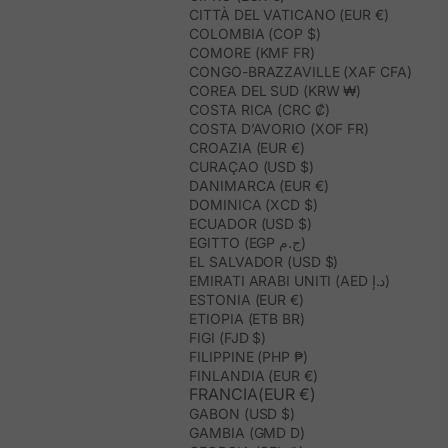
CITTÀ DEL VATICANO (EUR €)
COLOMBIA (COP $)
COMORE (KMF FR)
CONGO-BRAZZAVILLE (XAF CFA)
COREA DEL SUD (KRW ₩)
COSTA RICA (CRC ₡)
COSTA D’AVORIO (XOF FR)
CROAZIA (EUR €)
CURAÇAO (USD $)
DANIMARCA (EUR €)
DOMINICA (XCD $)
ECUADOR (USD $)
EGITTO (EGP ج.م)
EL SALVADOR (USD $)
EMIRATI ARABI UNITI (AED د.إ)
ESTONIA (EUR €)
ETIOPIA (ETB BR)
FIGI (FJD $)
FILIPPINE (PHP ₱)
FINLANDIA (EUR €)
FRANCIA(EUR €)
GABON (USD $)
GAMBIA (GMD D)