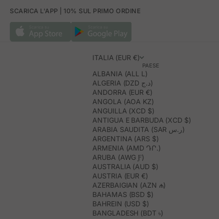
SCARICA L'APP | 10% SUL PRIMO ORDINE
ITALIA (EUR €)
PAESE
ALBANIA (ALL L)
ALGERIA (DZD د.ج)
ANDORRA (EUR €)
ANGOLA (AOA KZ)
ANGUILLA (XCD $)
ANTIGUA E BARBUDA (XCD $)
ARABIA SAUDITA (SAR ر.س)
ARGENTINA (ARS $)
ARMENIA (AMD ԴՐ.)
ARUBA (AWG Ƒ)
AUSTRALIA (AUD $)
AUSTRIA (EUR €)
AZERBAIGIAN (AZN ₼)
BAHAMAS (BSD $)
BAHREIN (USD $)
BANGLADESH (BDT ৳)