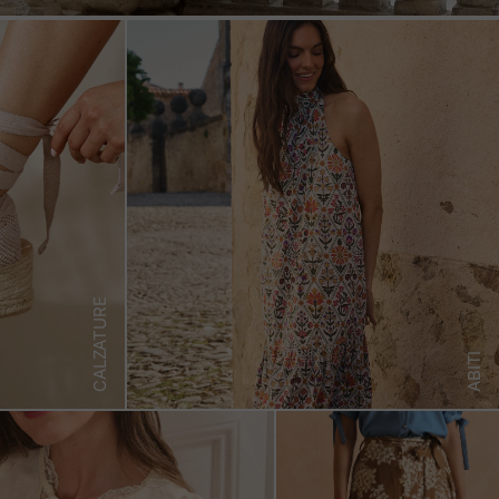
CALZATURE
ABITI