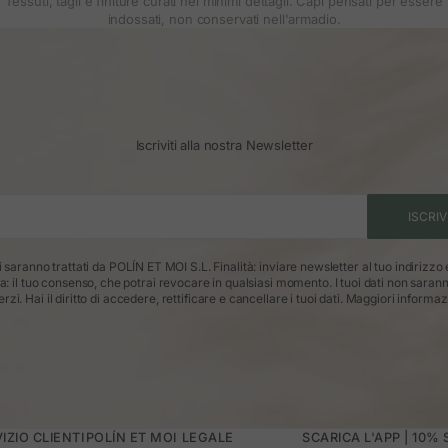
Tessuti, tagli e finiture curati nei minimi dettagli. Capi pensati per essere
indossati, non conservati nell'armadio.
Iscriviti alla nostra Newsletter
ISCRIV
ti saranno trattati da POLÍN ET MOI S.L. Finalità: inviare newsletter al tuo indirizzo
ca: il tuo consenso, che potrai revocare in qualsiasi momento. I tuoi dati non saran
erzi. Hai il diritto di accedere, rettificare e cancellare i tuoi dati.
Maggiori informaz
IZIO CLIENTI
POLÍN ET MOI
LEGALE
SCARICA L'APP | 10%