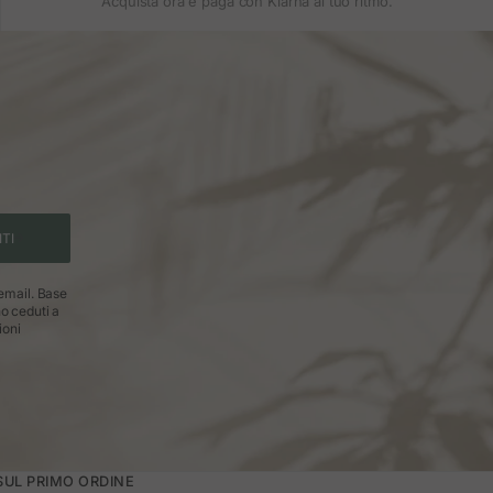
Acquista ora e paga con Klarna al tuo ritmo.
ITI
 email. Base
no ceduti a
ioni
 SUL PRIMO ORDINE