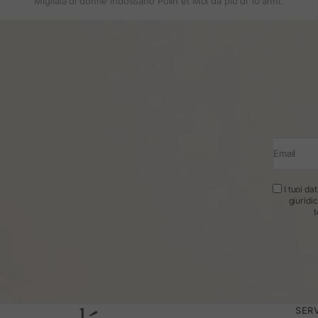
Migliaia di donne indossano Polin et Moi da più di 10 anni.
Email
I tuoi da
giuridi
t
SERV