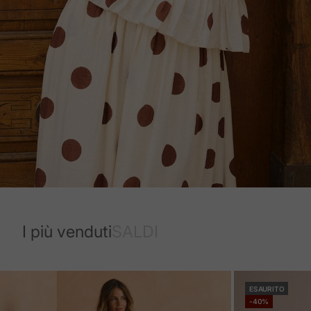
I più venduti
SALDI
ESAURITO
-40%