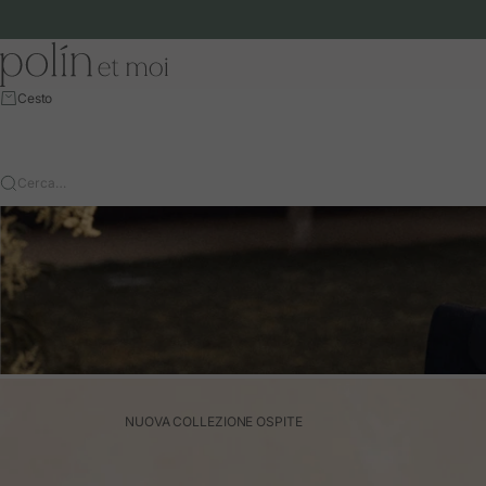
Vai al contenuto
Polín et moi - EU
Cesto
Cerca…
NUOVA COLLEZIONE OSPITE