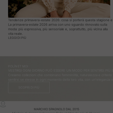
Tendenze primavera-estate 2026: cosa si porterà questa stagione e 
La primavera-estate 2026 arriva con uno sguardo rinnovato sulla
moda: più espressiva, più sensoriale e, soprattutto, più vicina alla
vita reale.
LEGGI DI PIÙ
POLÍN ET MOI
VESTIRSI OGNI GIORNO PUÒ ESSERE UN MODO PER SENTIRSI PIÙ S
Creiamo collezioni che combinano femminilità, naturalezza e criteri
sentirsi se stesse in ogni momento della loro vita, con un'eleganza 
SCOPRI DI PIÙ
MARCHIO SPAGNOLO DAL 2015