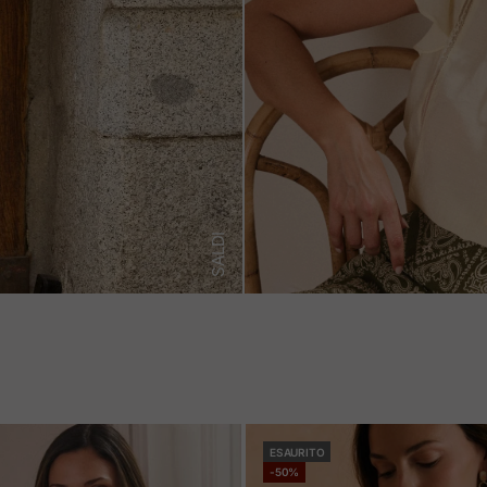
SALDI
ESAURITO
-50%