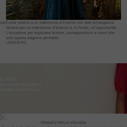
come adattarlo al quotidiano
Come vestirsi a un matrimonio d'inverno con stile ed eleganza
Vestirsi per un matrimonio d'inverno è, in fondo, un'opportunità.
L'occasione per esplorare texture, sovrapposizioni e colori che
solo questa stagione permette.
LEGGI DI PIÙ
E STESSI.
o per donne che vogliono
naturale e senza sforzo.
PENSATO PER LA VITA VERA