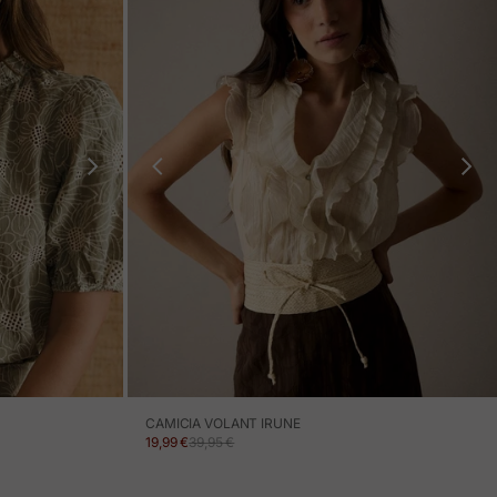
CAMICIA VOLANT IRUNE
PREZZO IN OFFERTA
PREZZO NORMALE
19,99 €
39,95 €