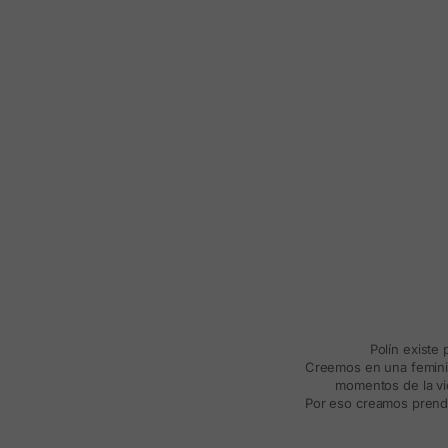
Polín existe
Creemos en una feminida
momentos de la vid
Por eso creamos prenda