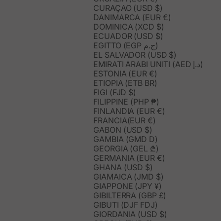
CURAÇAO (USD $)
DANIMARCA (EUR €)
DOMINICA (XCD $)
ECUADOR (USD $)
EGITTO (EGP ج.م)
EL SALVADOR (USD $)
EMIRATI ARABI UNITI (AED د.إ)
ESTONIA (EUR €)
ETIOPIA (ETB BR)
FIGI (FJD $)
FILIPPINE (PHP ₱)
FINLANDIA (EUR €)
FRANCIA(EUR €)
GABON (USD $)
GAMBIA (GMD D)
GEORGIA (GEL ₾)
GERMANIA (EUR €)
GHANA (USD $)
GIAMAICA (JMD $)
GIAPPONE (JPY ¥)
GIBILTERRA (GBP £)
GIBUTI (DJF FDJ)
GIORDANIA (USD $)