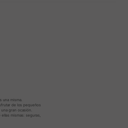
ás una misma.
isfrutar de los pequeños
a una gran ocasión.
 ellas mismas: seguras,