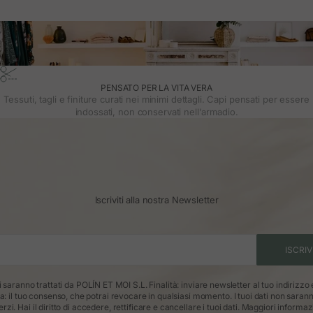
PENSATO PER LA VITA VERA
Tessuti, tagli e finiture curati nei minimi dettagli. Capi pensati per essere
indossati, non conservati nell'armadio.
Iscriviti alla nostra Newsletter
ISCRIV
ti saranno trattati da POLÍN ET MOI S.L. Finalità: inviare newsletter al tuo indirizzo
ca: il tuo consenso, che potrai revocare in qualsiasi momento. I tuoi dati non saran
erzi. Hai il diritto di accedere, rettificare e cancellare i tuoi dati.
Maggiori informaz