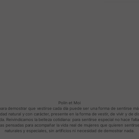
Polín et Moi
 para demostrar que vestirse cada día puede ser una forma de sentirse m
d natural y con carácter, presente en la forma de vestir, de vivir y de d
a. Reivindicamos la belleza cotidiana: para sentirse especial no hace falt
s pensadas para acompañar la vida real de mujeres que quieren sentirse
naturales y especiales, sin artificios ni necesidad de demostrar nada.