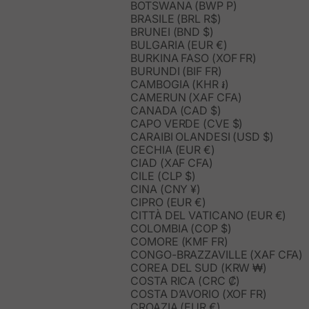
BOTSWANA (BWP P)
BRASILE (BRL R$)
BRUNEI (BND $)
BULGARIA (EUR €)
BURKINA FASO (XOF FR)
BURUNDI (BIF FR)
CAMBOGIA (KHR ៛)
CAMERUN (XAF CFA)
CANADA (CAD $)
CAPO VERDE (CVE $)
CARAIBI OLANDESI (USD $)
CECHIA (EUR €)
CIAD (XAF CFA)
CILE (CLP $)
CINA (CNY ¥)
CIPRO (EUR €)
CITTÀ DEL VATICANO (EUR €)
COLOMBIA (COP $)
COMORE (KMF FR)
CONGO-BRAZZAVILLE (XAF CFA)
COREA DEL SUD (KRW ₩)
COSTA RICA (CRC ₡)
COSTA D’AVORIO (XOF FR)
CROAZIA (EUR €)