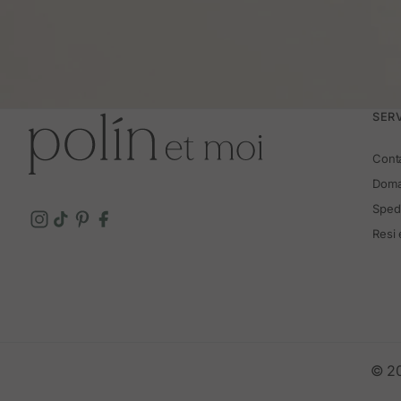
SERV
Cont
Doma
Spedi
Resi
© 20