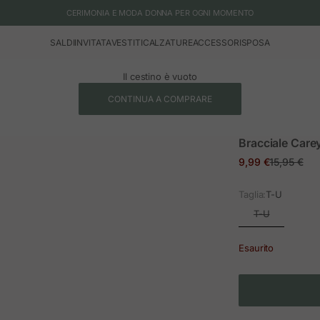
CERIMONIA E MODA DONNA PER OGNI MOMENTO
SALDI
INVITATA
VESTITI
CALZATURE
ACCESSORI
SPOSA
Il cestino è vuoto
CONTINUA A COMPRARE
Bracciale Car
Prezzo in offerta
Prezzo no
9,99 €
15,95 €
Taglia:
T-U
T-U
Esaurito