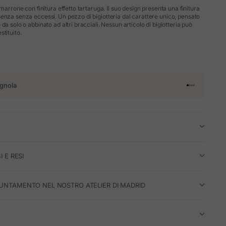
 marrone con finitura effetto tartaruga. Il suo design presenta una finitura
enza senza eccessi. Un pezzo di bigiotteria dal carattere unico, pensato
da solo o abbinato ad altri bracciali. Nessun articolo di bigiotteria può
tituito.
gnola
Vai all'articol
Vai all'artico
Vai all'artic
Vai all'arti
I E RESI
UNTAMENTO NEL NOSTRO ATELIER DI MADRID