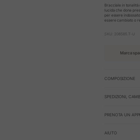
Bracciale in tonalità
lucida che dona pres
per essere indossato 
essere cambiato o res
SKU: 208585.T-U
Marca spa
COMPOSIZIONE
SPEDIZIONI, CAMB
PRENOTA UN APP
AIUTO