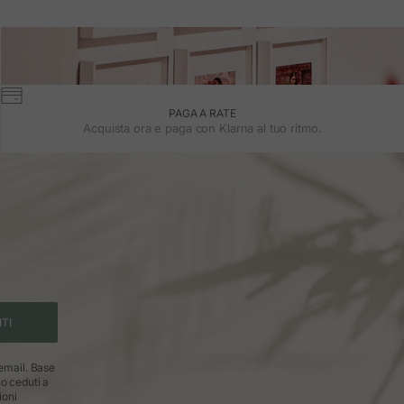
PAGA A RATE
Acquista ora e paga con Klarna al tuo ritmo.
ITI
 email. Base
no ceduti a
ioni