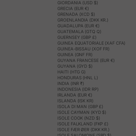
GIORDANIA (USD $)
GRECIA (EUR €)
GRENADA (XCD $)
GROENLANDIA (DKK KR.)
GUADALUPA (EUR €)
GUATEMALA (GTQ Q)
GUERNSEY (GBP £)
GUINEA EQUATORIALE (XAF CFA)
GUINEA-BISSAU (XOF FR)
GUINEA (GNF FR)
GUYANA FRANCESE (EUR €)
GUYANA (GYD $)
HAITI (HTG G)
HONDURAS (HNL L)
INDIA (INR ₹)
INDONESIA (IDR RP)
IRLANDA (EUR €)
ISLANDA (ISK KR)
ISOLA DI MAN (GBP £)
ISOLE CAYMAN (KYD $)
ISOLE COOK (NZD $)
ISOLE FALKLAND (FKP £)
ISOLE FÆR ØER (DKK KR.)
ISOLE SALOMONE (SBD $)