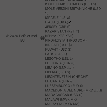
ISOLE TURKS E CAICOS (USD $)
ISOLE VERGINI BRITANNICHE (USD
$)
ISRAELE (ILS ₪)
ITALIA (EUR €)
JERSEY (GBP £)
KAZAKISTAN (KZT ₸)
© 2026 Polín et moi -
KENYA (KES KSH)
EU
KIRGHIZISTAN (KGS SOM)
KIRIBATI (USD $)
KUWAIT (USD $)
LAOS (LAK ₭)
LESOTHO (LSL L)
LETTONIA (EUR €)
LIBANO (LBP ل.ل)
LIBERIA (LRD $)
LIECHTENSTEIN (CHF CHF)
LITUANIA (EUR €)
LUSSEMBURGO (EUR €)
MACEDONIA DEL NORD (MKD ДЕН)
MADAGASCAR (USD $)
MALAWI (MWK MK)
MALAYSIA (MYR RM)