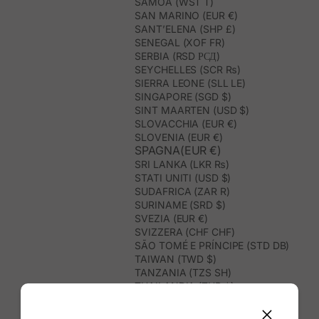
SAMOA (WST T)
SAN MARINO (EUR €)
SANT’ELENA (SHP £)
SENEGAL (XOF FR)
SERBIA (RSD РСД)
SEYCHELLES (SCR ₨)
SIERRA LEONE (SLL LE)
SINGAPORE (SGD $)
SINT MAARTEN (USD $)
SLOVACCHIA (EUR €)
SLOVENIA (EUR €)
SPAGNA(EUR €)
SRI LANKA (LKR ₨)
STATI UNITI (USD $)
SUDAFRICA (ZAR R)
SURINAME (SRD $)
SVEZIA (EUR €)
SVIZZERA (CHF CHF)
SÃO TOMÉ E PRÍNCIPE (STD DB)
TAIWAN (TWD $)
TANZANIA (TZS SH)
THAILANDIA (THB ฿)
TIMOR EST (USD $)
TOGO (XOF FR)