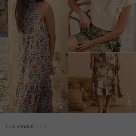
BLUSE
GONNE
ABITI
I più venduti
SALDI