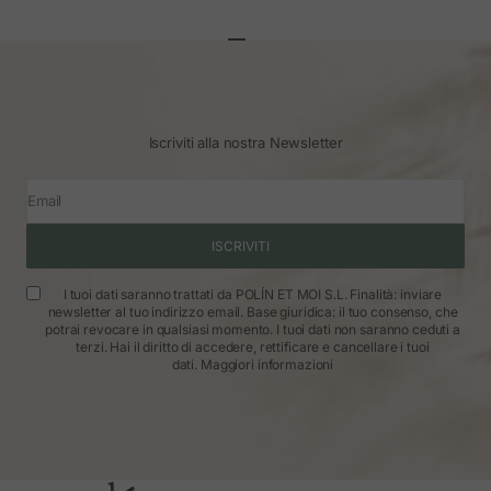
Vai all'articolo 1
Vai all'articolo 2
Vai all'articolo 3
Iscriviti alla nostra Newsletter
Email
ISCRIVITI
I tuoi dati saranno trattati da POLÍN ET MOI S.L. Finalità: inviare
newsletter al tuo indirizzo email. Base giuridica: il tuo consenso, che
potrai revocare in qualsiasi momento. I tuoi dati non saranno ceduti a
terzi. Hai il diritto di accedere, rettificare e cancellare i tuoi
dati.
Maggiori informazioni