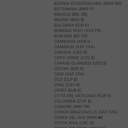
BOSNIA ED ERZEGOVINA (BAM КМ)
BOTSWANA (BWP P)
BRASILE (BRL R$)
BRUNEI (BND $)
BULGARIA (EUR €)
BURKINA FASO (XOF FR)
BURUNDI (BIF FR)
CAMBOGIA (KHR ៛)
CAMERUN (XAF CFA)
CANADA (CAD $)
CAPO VERDE (CVE $)
CARAIBI OLANDESI (USD $)
CECHIA (EUR €)
CIAD (XAF CFA)
CILE (CLP $)
CINA (CNY ¥)
CIPRO (EUR €)
CITTÀ DEL VATICANO (EUR €)
COLOMBIA (COP $)
COMORE (KMF FR)
CONGO-BRAZZAVILLE (XAF CFA)
COREA DEL SUD (KRW ₩)
COSTA RICA (CRC ₡)