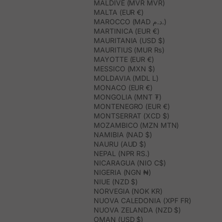
MALDIVE (MVR MVR)
MALTA (EUR €)
MAROCCO (MAD د.م.)
MARTINICA (EUR €)
MAURITANIA (USD $)
MAURITIUS (MUR ₨)
MAYOTTE (EUR €)
MESSICO (MXN $)
MOLDAVIA (MDL L)
MONACO (EUR €)
MONGOLIA (MNT ₮)
MONTENEGRO (EUR €)
MONTSERRAT (XCD $)
MOZAMBICO (MZN MTN)
NAMIBIA (NAD $)
NAURU (AUD $)
NEPAL (NPR RS.)
NICARAGUA (NIO C$)
NIGERIA (NGN ₦)
NIUE (NZD $)
NORVEGIA (NOK KR)
NUOVA CALEDONIA (XPF FR)
NUOVA ZELANDA (NZD $)
OMAN (USD $)