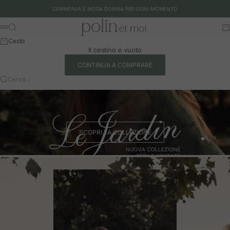
Vai al contenuto
CERIMONIA E MODA DONNA PER OGNI MOMENTO
Polín et moi - EU
Cerca
Ca
Menu
Cesto
Il cestino è vuoto
CONTINUA A COMPRARE
Cerca…
SCOPRI LA COLLEZIONE
Vai all'art
Vai all'a