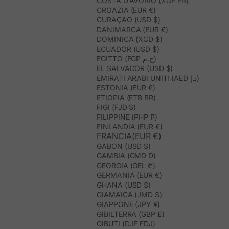
COSTA D’AVORIO (XOF FR)
CROAZIA (EUR €)
CURAÇAO (USD $)
DANIMARCA (EUR €)
DOMINICA (XCD $)
ECUADOR (USD $)
EGITTO (EGP ج.م)
EL SALVADOR (USD $)
EMIRATI ARABI UNITI (AED د.إ)
ESTONIA (EUR €)
ETIOPIA (ETB BR)
FIGI (FJD $)
FILIPPINE (PHP ₱)
FINLANDIA (EUR €)
FRANCIA(EUR €)
GABON (USD $)
GAMBIA (GMD D)
GEORGIA (GEL ₾)
GERMANIA (EUR €)
GHANA (USD $)
GIAMAICA (JMD $)
GIAPPONE (JPY ¥)
GIBILTERRA (GBP £)
GIBUTI (DJF FDJ)