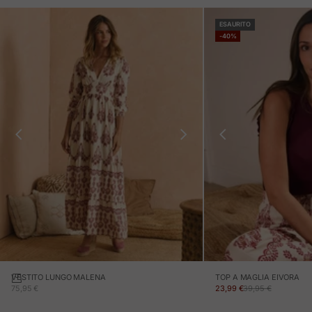
ESAURITO
-40%
VESTITO LUNGO MALENA
TOP A MAGLIA EIVORA
PREZZO IN OFFERTA
PREZZO IN OFFERTA
PREZZO NORMALE
75,95 €
23,99 €
39,95 €