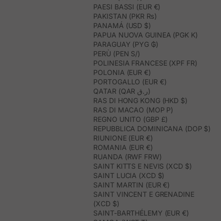
PAESI BASSI (EUR €)
PAKISTAN (PKR ₨)
PANAMÁ (USD $)
PAPUA NUOVA GUINEA (PGK K)
PARAGUAY (PYG ₲)
PERÙ (PEN S/)
POLINESIA FRANCESE (XPF FR)
POLONIA (EUR €)
PORTOGALLO (EUR €)
QATAR (QAR ر.ق)
RAS DI HONG KONG (HKD $)
RAS DI MACAO (MOP P)
REGNO UNITO (GBP £)
REPUBBLICA DOMINICANA (DOP $)
RIUNIONE (EUR €)
ROMANIA (EUR €)
RUANDA (RWF FRW)
SAINT KITTS E NEVIS (XCD $)
SAINT LUCIA (XCD $)
SAINT MARTIN (EUR €)
SAINT VINCENT E GRENADINE
(XCD $)
SAINT-BARTHÉLEMY (EUR €)