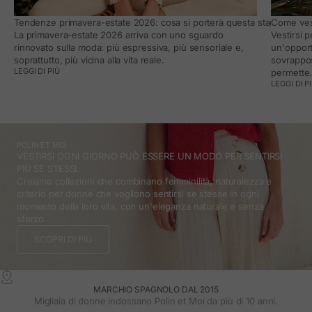
Tendenze primavera-estate 2026: cosa si porterà questa stagione e co
Come vest
La primavera-estate 2026 arriva con uno sguardo
Vestirsi 
rinnovato sulla moda: più espressiva, più sensoriale e,
un'opport
soprattutto, più vicina alla vita reale.
sovrappos
LEGGI DI PIÙ
permette
LEGGI DI P
POLÍN ET MOI
VESTIRSI OGNI GIORNO PUÒ ESSERE UN MODO PER SENTIRSI
PIÙ SE STESSI.
Creiamo collezioni che combinano femminilità, naturalezza e
criterio per donne che vogliono sentirsi se stesse in ogni
momento della loro vita, con un'eleganza naturale e senza
sforzo.
SCOPRI DI PIÙ
MARCHIO SPAGNOLO DAL 2015
Migliaia di donne indossano Polin et Moi da più di 10 anni.