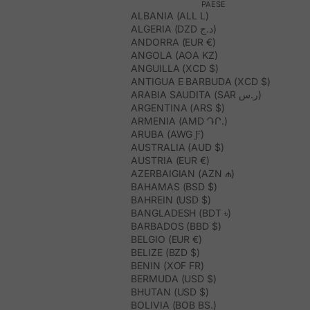
PAESE
ALBANIA (ALL L)
ALGERIA (DZD د.ج)
ANDORRA (EUR €)
ANGOLA (AOA KZ)
ANGUILLA (XCD $)
ANTIGUA E BARBUDA (XCD $)
ARABIA SAUDITA (SAR ر.س)
ARGENTINA (ARS $)
ARMENIA (AMD ԴՐ.)
ARUBA (AWG Ƒ)
AUSTRALIA (AUD $)
AUSTRIA (EUR €)
AZERBAIGIAN (AZN ₼)
BAHAMAS (BSD $)
BAHREIN (USD $)
BANGLADESH (BDT ৳)
BARBADOS (BBD $)
BELGIO (EUR €)
BELIZE (BZD $)
BENIN (XOF FR)
BERMUDA (USD $)
BHUTAN (USD $)
BOLIVIA (BOB BS.)