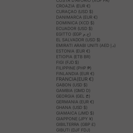
COSTA D’AVORIO (XOF FR)
CROAZIA (EUR €)
CURAÇAO (USD $)
DANIMARCA (EUR €)
DOMINICA (XCD $)
ECUADOR (USD $)
EGITTO (EGP ج.م)
EL SALVADOR (USD $)
EMIRATI ARABI UNITI (AED د.إ)
ESTONIA (EUR €)
ETIOPIA (ETB BR)
FIGI (FJD $)
FILIPPINE (PHP ₱)
FINLANDIA (EUR €)
FRANCIA(EUR €)
GABON (USD $)
GAMBIA (GMD D)
GEORGIA (GEL ₾)
GERMANIA (EUR €)
GHANA (USD $)
GIAMAICA (JMD $)
GIAPPONE (JPY ¥)
GIBILTERRA (GBP £)
GIBUTI (DJF FDJ)