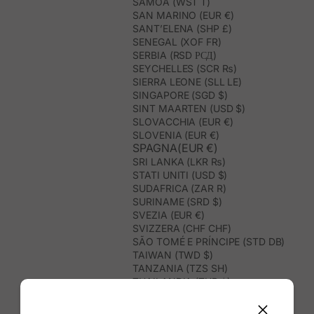
SAMOA (WST T)
SAN MARINO (EUR €)
SANT’ELENA (SHP £)
SENEGAL (XOF FR)
SERBIA (RSD РСД)
SEYCHELLES (SCR ₨)
SIERRA LEONE (SLL LE)
SINGAPORE (SGD $)
SINT MAARTEN (USD $)
SLOVACCHIA (EUR €)
SLOVENIA (EUR €)
SPAGNA(EUR €)
SRI LANKA (LKR ₨)
STATI UNITI (USD $)
SUDAFRICA (ZAR R)
SURINAME (SRD $)
SVEZIA (EUR €)
SVIZZERA (CHF CHF)
SÃO TOMÉ E PRÍNCIPE (STD DB)
TAIWAN (TWD $)
TANZANIA (TZS SH)
THAILANDIA (THB ฿)
TIMOR EST (USD $)
TOGO (XOF FR)