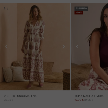
ESAURITO
-50%
VESTITO LUNGO MALENA
TOP A MAGLIA EIVORA
PREZZO IN OFFERTA
PREZZO IN OFFERTA
PREZZO NORMALE
75,95 €
19,99 €
39,95 €