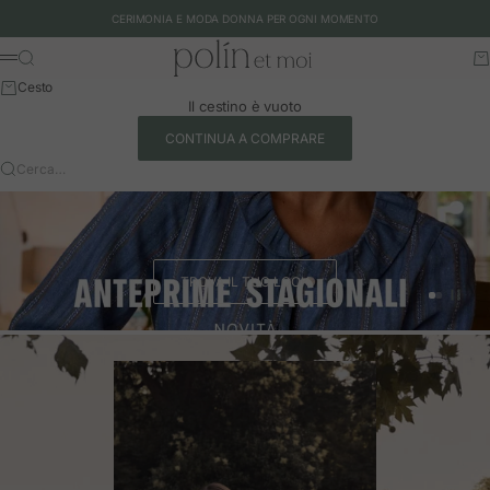
Vai al contenuto
CERIMONIA E MODA DONNA PER OGNI MOMENTO
Polín et moi - EU
Cerca
Ca
Menu
Cesto
Il cestino è vuoto
CONTINUA A COMPRARE
Cerca…
TROVA IL TUO LOOK
Vai all'art
Vai all'a