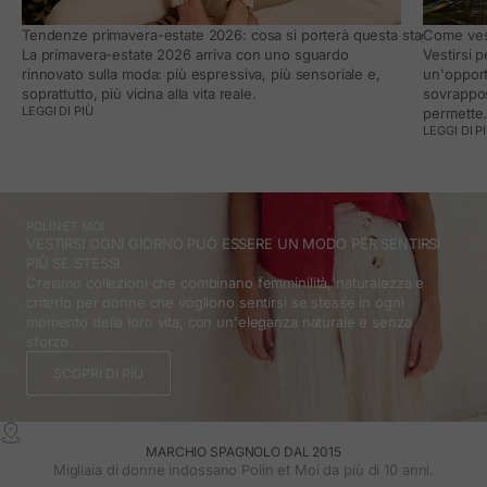
Tendenze primavera-estate 2026: cosa si porterà questa stagione e co
Come vest
La primavera-estate 2026 arriva con uno sguardo
Vestirsi 
rinnovato sulla moda: più espressiva, più sensoriale e,
un'opport
soprattutto, più vicina alla vita reale.
sovrappos
LEGGI DI PIÙ
permette
LEGGI DI P
POLÍN ET MOI
VESTIRSI OGNI GIORNO PUÒ ESSERE UN MODO PER SENTIRSI
PIÙ SE STESSI.
Creiamo collezioni che combinano femminilità, naturalezza e
criterio per donne che vogliono sentirsi se stesse in ogni
momento della loro vita, con un'eleganza naturale e senza
sforzo.
SCOPRI DI PIÙ
MARCHIO SPAGNOLO DAL 2015
Migliaia di donne indossano Polin et Moi da più di 10 anni.