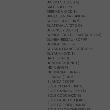
GIORDANIA (USD $)
GRECIA (EUR €)
GRENADA (XCD $)
GROENLANDIA (DKK KR.)
GUADALUPA (EUR €)
GUATEMALA (GTQ Q)
GUERNSEY (GBP £)
GUINEA EQUATORIALE (XAF CFA)
GUINEA-BISSAU (XOF FR)
GUINEA (GNF FR)
GUYANA FRANCESE (EUR €)
GUYANA (GYD $)
HAITI (HTG G)
HONDURAS (HNL L)
INDIA (INR ₹)
INDONESIA (IDR RP)
IRLANDA (EUR €)
ISLANDA (ISK KR)
ISOLA DI MAN (GBP £)
ISOLE CAYMAN (KYD $)
ISOLE COOK (NZD $)
ISOLE FALKLAND (FKP £)
ISOLE FÆR ØER (DKK KR.)
ISOLE SALOMONE (SBD $)