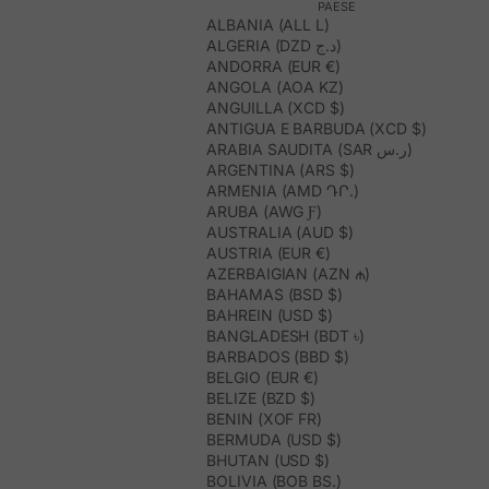
PAESE
ALBANIA (ALL L)
ALGERIA (DZD د.ج)
ANDORRA (EUR €)
ANGOLA (AOA KZ)
ANGUILLA (XCD $)
ANTIGUA E BARBUDA (XCD $)
ARABIA SAUDITA (SAR ر.س)
ARGENTINA (ARS $)
ARMENIA (AMD ԴՐ.)
ARUBA (AWG Ƒ)
AUSTRALIA (AUD $)
AUSTRIA (EUR €)
AZERBAIGIAN (AZN ₼)
BAHAMAS (BSD $)
BAHREIN (USD $)
BANGLADESH (BDT ৳)
BARBADOS (BBD $)
BELGIO (EUR €)
BELIZE (BZD $)
BENIN (XOF FR)
BERMUDA (USD $)
BHUTAN (USD $)
BOLIVIA (BOB BS.)