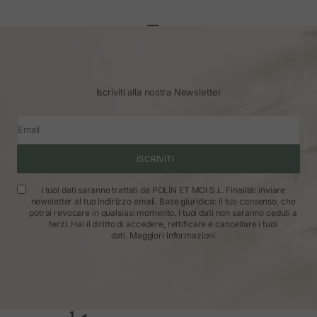
Vai all'articolo 1
Vai all'articolo 2
Vai all'articolo 3
Iscriviti alla nostra Newsletter
Email
ISCRIVITI
I tuoi dati saranno trattati da POLÍN ET MOI S.L. Finalità: inviare
newsletter al tuo indirizzo email. Base giuridica: il tuo consenso, che
potrai revocare in qualsiasi momento. I tuoi dati non saranno ceduti a
terzi. Hai il diritto di accedere, rettificare e cancellare i tuoi
dati.
Maggiori informazioni