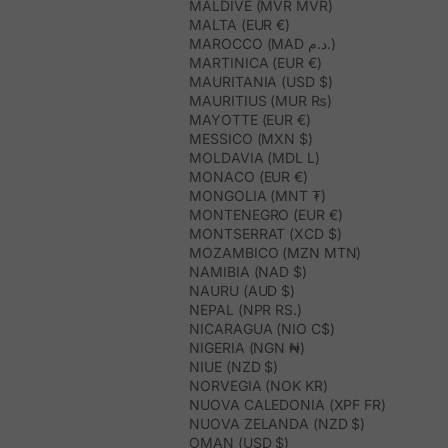
MALDIVE (MVR MVR)
MALTA (EUR €)
MAROCCO (MAD د.م.)
MARTINICA (EUR €)
MAURITANIA (USD $)
MAURITIUS (MUR ₨)
MAYOTTE (EUR €)
MESSICO (MXN $)
MOLDAVIA (MDL L)
MONACO (EUR €)
MONGOLIA (MNT ₮)
MONTENEGRO (EUR €)
MONTSERRAT (XCD $)
MOZAMBICO (MZN MTN)
NAMIBIA (NAD $)
NAURU (AUD $)
NEPAL (NPR RS.)
NICARAGUA (NIO C$)
NIGERIA (NGN ₦)
NIUE (NZD $)
NORVEGIA (NOK KR)
NUOVA CALEDONIA (XPF FR)
NUOVA ZELANDA (NZD $)
OMAN (USD $)