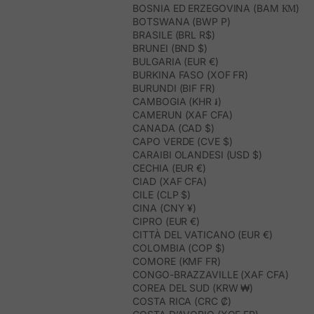
BOSNIA ED ERZEGOVINA (BAM КМ)
BOTSWANA (BWP P)
BRASILE (BRL R$)
BRUNEI (BND $)
BULGARIA (EUR €)
BURKINA FASO (XOF FR)
BURUNDI (BIF FR)
CAMBOGIA (KHR ៛)
CAMERUN (XAF CFA)
CANADA (CAD $)
CAPO VERDE (CVE $)
CARAIBI OLANDESI (USD $)
CECHIA (EUR €)
CIAD (XAF CFA)
CILE (CLP $)
CINA (CNY ¥)
CIPRO (EUR €)
CITTÀ DEL VATICANO (EUR €)
COLOMBIA (COP $)
COMORE (KMF FR)
CONGO-BRAZZAVILLE (XAF CFA)
COREA DEL SUD (KRW ₩)
COSTA RICA (CRC ₡)