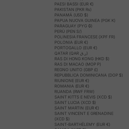
PAESI BASSI (EUR €)
PAKISTAN (PKR ₨)
PANAMÁ (USD $)
PAPUA NUOVA GUINEA (PGK K)
PARAGUAY (PYG ₲)
PERÙ (PEN S/)
POLINESIA FRANCESE (XPF FR)
POLONIA (EUR €)
PORTOGALLO (EUR €)
QATAR (QAR ر.ق)
RAS DI HONG KONG (HKD $)
RAS DI MACAO (MOP P)
REGNO UNITO (GBP £)
REPUBBLICA DOMINICANA (DOP $)
RIUNIONE (EUR €)
ROMANIA (EUR €)
RUANDA (RWF FRW)
SAINT KITTS E NEVIS (XCD $)
SAINT LUCIA (XCD $)
SAINT MARTIN (EUR €)
SAINT VINCENT E GRENADINE
(XCD $)
SAINT-BARTHÉLEMY (EUR €)