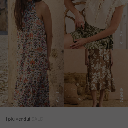
BLUSE
GONNE
ABITI
I più venduti
SALDI