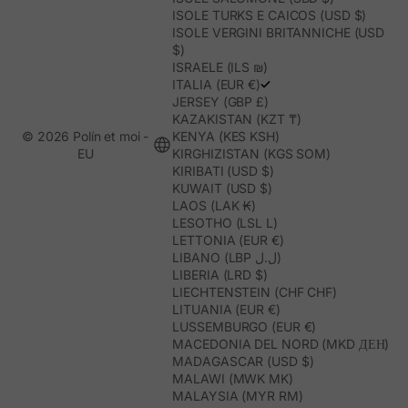
ISOLE TURKS E CAICOS (USD $)
ISOLE VERGINI BRITANNICHE (USD
$)
ISRAELE (ILS ₪)
ITALIA (EUR €)
JERSEY (GBP £)
KAZAKISTAN (KZT ₸)
© 2026 Polín et moi -
KENYA (KES KSH)
EU
KIRGHIZISTAN (KGS SOM)
KIRIBATI (USD $)
KUWAIT (USD $)
LAOS (LAK ₭)
LESOTHO (LSL L)
LETTONIA (EUR €)
LIBANO (LBP ل.ل)
LIBERIA (LRD $)
LIECHTENSTEIN (CHF CHF)
LITUANIA (EUR €)
LUSSEMBURGO (EUR €)
MACEDONIA DEL NORD (MKD ДЕН)
MADAGASCAR (USD $)
MALAWI (MWK MK)
MALAYSIA (MYR RM)