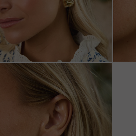
ZOOM
ZOO