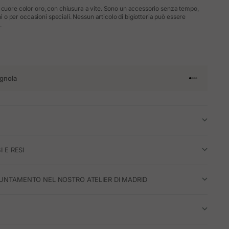
 cuore color oro, con chiusura a vite. Sono un accessorio senza tempo,
rni o per occasioni speciali. Nessun articolo di bigiotteria può essere
.
gnola
Vai all'articol
Vai all'artico
Vai all'artic
Vai all'arti
I E RESI
UNTAMENTO NEL NOSTRO ATELIER DI MADRID