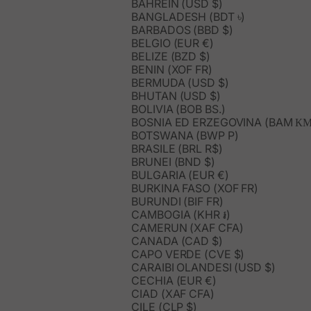
BAHREIN (USD $)
BANGLADESH (BDT ৳)
BARBADOS (BBD $)
BELGIO (EUR €)
BELIZE (BZD $)
BENIN (XOF FR)
BERMUDA (USD $)
BHUTAN (USD $)
BOLIVIA (BOB BS.)
BOSNIA ED ERZEGOVINA (BAM КМ
BOTSWANA (BWP P)
BRASILE (BRL R$)
BRUNEI (BND $)
BULGARIA (EUR €)
BURKINA FASO (XOF FR)
BURUNDI (BIF FR)
CAMBOGIA (KHR ៛)
CAMERUN (XAF CFA)
CANADA (CAD $)
CAPO VERDE (CVE $)
CARAIBI OLANDESI (USD $)
CECHIA (EUR €)
CIAD (XAF CFA)
CILE (CLP $)