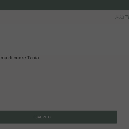
Accedi
Cerc
Ca
rma di cuore Tania
rmale
ESAURITO