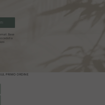
ITI
 email. Base
no ceduti a
ioni
 SUL PRIMO ORDINE