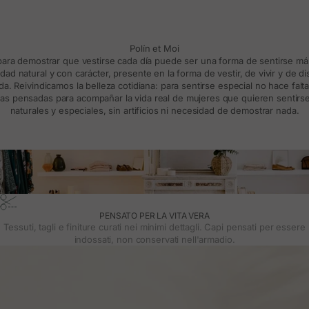
Polín et Moi
 para demostrar que vestirse cada día puede ser una forma de sentirse m
d natural y con carácter, presente en la forma de vestir, de vivir y de d
a. Reivindicamos la belleza cotidiana: para sentirse especial no hace falt
s pensadas para acompañar la vida real de mujeres que quieren sentirse
naturales y especiales, sin artificios ni necesidad de demostrar nada.
PENSATO PER LA VITA VERA
Tessuti, tagli e finiture curati nei minimi dettagli. Capi pensati per essere
indossati, non conservati nell'armadio.