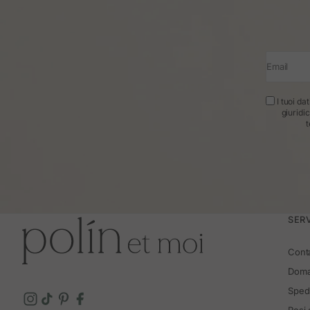
Email
I tuoi da
giuridi
t
SERV
Cont
Doma
Spedi
Resi