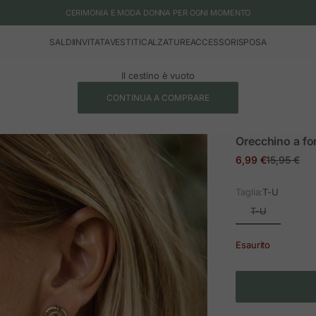
CERIMONIA E MODA DONNA PER OGNI MOMENTO
SALDI
INVITATA
VESTITI
CALZATURE
ACCESSORI
SPOSA
Il cestino è vuoto
CONTINUA A COMPRARE
Orecchino a fo
Prezzo in offerta
Prezzo no
6,99 €
15,95 €
Taglia:
T-U
T-U
Esaurito