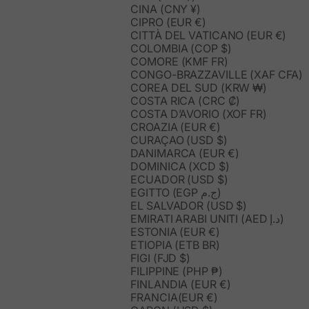
CINA (CNY ¥)
CIPRO (EUR €)
CITTÀ DEL VATICANO (EUR €)
COLOMBIA (COP $)
COMORE (KMF FR)
CONGO-BRAZZAVILLE (XAF CFA)
COREA DEL SUD (KRW ₩)
COSTA RICA (CRC ₡)
COSTA D’AVORIO (XOF FR)
CROAZIA (EUR €)
CURAÇAO (USD $)
DANIMARCA (EUR €)
DOMINICA (XCD $)
ECUADOR (USD $)
EGITTO (EGP ج.م)
EL SALVADOR (USD $)
EMIRATI ARABI UNITI (AED د.إ)
ESTONIA (EUR €)
ETIOPIA (ETB BR)
FIGI (FJD $)
FILIPPINE (PHP ₱)
FINLANDIA (EUR €)
FRANCIA(EUR €)