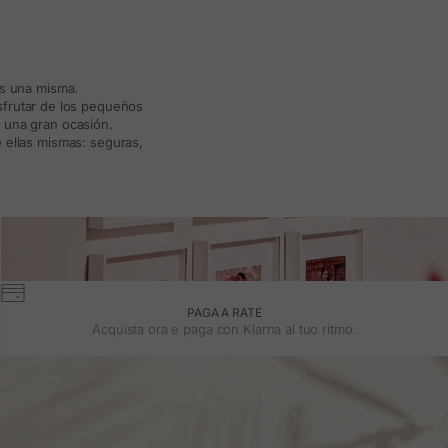
ás una misma.
isfrutar de los pequeños
a una gran ocasión.
 ellas mismas: seguras,
PAGA A RATE
Acquista ora e paga con Klarna al tuo ritmo.