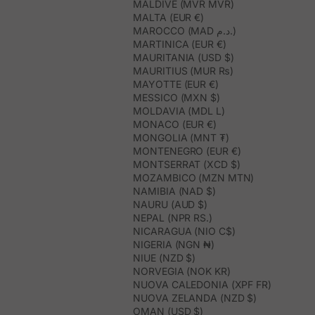
MALDIVE (MVR MVR)
MALTA (EUR €)
MAROCCO (MAD د.م.)
MARTINICA (EUR €)
MAURITANIA (USD $)
MAURITIUS (MUR ₨)
MAYOTTE (EUR €)
MESSICO (MXN $)
MOLDAVIA (MDL L)
MONACO (EUR €)
MONGOLIA (MNT ₮)
MONTENEGRO (EUR €)
MONTSERRAT (XCD $)
MOZAMBICO (MZN MTN)
NAMIBIA (NAD $)
NAURU (AUD $)
NEPAL (NPR RS.)
NICARAGUA (NIO C$)
NIGERIA (NGN ₦)
NIUE (NZD $)
NORVEGIA (NOK KR)
NUOVA CALEDONIA (XPF FR)
NUOVA ZELANDA (NZD $)
OMAN (USD $)