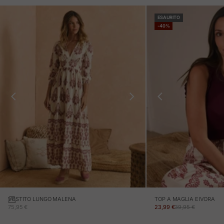
ESAURITO
-40%
VESTITO LUNGO MALENA
TOP A MAGLIA EIVORA
PREZZO IN OFFERTA
PREZZO IN OFFERTA
PREZZO NORMALE
75,95 €
23,99 €
39,95 €