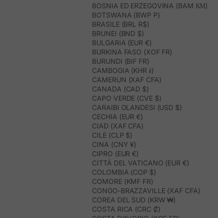
BOSNIA ED ERZEGOVINA (BAM КМ)
BOTSWANA (BWP P)
BRASILE (BRL R$)
BRUNEI (BND $)
BULGARIA (EUR €)
BURKINA FASO (XOF FR)
BURUNDI (BIF FR)
CAMBOGIA (KHR ៛)
CAMERUN (XAF CFA)
CANADA (CAD $)
CAPO VERDE (CVE $)
CARAIBI OLANDESI (USD $)
CECHIA (EUR €)
CIAD (XAF CFA)
CILE (CLP $)
CINA (CNY ¥)
CIPRO (EUR €)
CITTÀ DEL VATICANO (EUR €)
COLOMBIA (COP $)
COMORE (KMF FR)
CONGO-BRAZZAVILLE (XAF CFA)
COREA DEL SUD (KRW ₩)
COSTA RICA (CRC ₡)