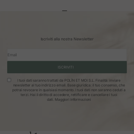
Vai all'articolo 1
Vai all'articolo 2
Vai all'articolo 3
Iscriviti alla nostra Newsletter
Email
ISCRIVITI
I tuoi dati saranno trattati da POLÍN ET MOI S.L. Finalità: inviare
newsletter al tuo indirizzo email. Base giuridica: il tuo consenso, che
potrai revocare in qualsiasi momento. I tuoi dati non saranno ceduti a
terzi. Hai il diritto di accedere, rettificare e cancellare i tuoi
dati.
Maggiori informazioni