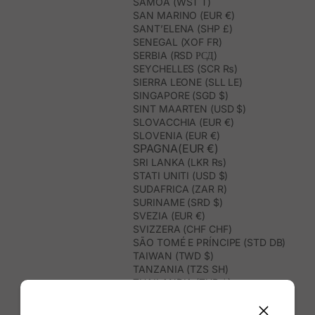
SAMOA (WST T)
SAN MARINO (EUR €)
SANT’ELENA (SHP £)
SENEGAL (XOF FR)
SERBIA (RSD РСД)
SEYCHELLES (SCR ₨)
SIERRA LEONE (SLL LE)
SINGAPORE (SGD $)
SINT MAARTEN (USD $)
SLOVACCHIA (EUR €)
SLOVENIA (EUR €)
SPAGNA(EUR €)
SRI LANKA (LKR ₨)
STATI UNITI (USD $)
SUDAFRICA (ZAR R)
SURINAME (SRD $)
SVEZIA (EUR €)
SVIZZERA (CHF CHF)
SÃO TOMÉ E PRÍNCIPE (STD DB)
TAIWAN (TWD $)
TANZANIA (TZS SH)
THAILANDIA (THB ฿)
TIMOR EST (USD $)
TOGO (XOF FR)