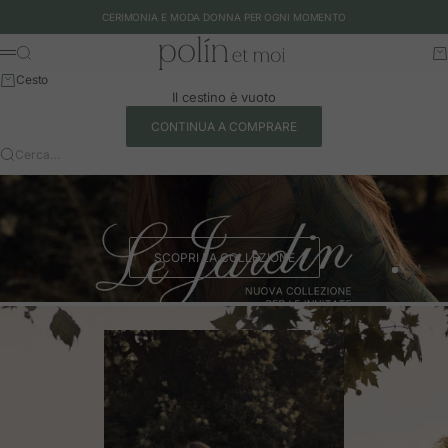
Vai al contenuto
CERIMONIA E MODA DONNA PER OGNI MOMENTO
Polín et moi - EU
Cerca
Ca
Menu
Cesto
Il cestino è vuoto
CONTINUA A COMPRARE
Cerca…
SCOPRI LA COLLEZIONE
Vai all'art
Vai all'a