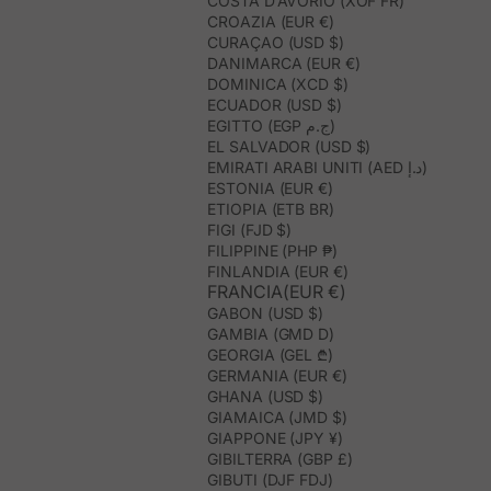
COSTA D’AVORIO (XOF FR)
CROAZIA (EUR €)
CURAÇAO (USD $)
DANIMARCA (EUR €)
DOMINICA (XCD $)
ECUADOR (USD $)
EGITTO (EGP ج.م)
EL SALVADOR (USD $)
EMIRATI ARABI UNITI (AED د.إ)
ESTONIA (EUR €)
ETIOPIA (ETB BR)
FIGI (FJD $)
FILIPPINE (PHP ₱)
FINLANDIA (EUR €)
FRANCIA(EUR €)
GABON (USD $)
GAMBIA (GMD D)
GEORGIA (GEL ₾)
GERMANIA (EUR €)
GHANA (USD $)
GIAMAICA (JMD $)
GIAPPONE (JPY ¥)
GIBILTERRA (GBP £)
GIBUTI (DJF FDJ)