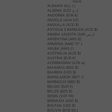
PAESE
ALBANIA (ALL L)
ALGERIA (DZD د.ج)
ANDORRA (EUR €)
ANGOLA (AOA KZ)
ANGUILLA (XCD $)
ANTIGUA E BARBUDA (XCD $)
ARABIA SAUDITA (SAR ر.س)
ARGENTINA (ARS $)
ARMENIA (AMD ԴՐ.)
ARUBA (AWG Ƒ)
AUSTRALIA (AUD $)
AUSTRIA (EUR €)
AZERBAIGIAN (AZN ₼)
BAHAMAS (BSD $)
BAHREIN (USD $)
BANGLADESH (BDT ৳)
BARBADOS (BBD $)
BELGIO (EUR €)
BELIZE (BZD $)
BENIN (XOF FR)
BERMUDA (USD $)
BHUTAN (USD $)
BOLIVIA (BOB BS.)