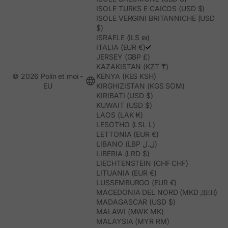
ISOLE TURKS E CAICOS (USD $)
ISOLE VERGINI BRITANNICHE (USD
$)
ISRAELE (ILS ₪)
ITALIA (EUR €)
JERSEY (GBP £)
KAZAKISTAN (KZT ₸)
© 2026 Polín et moi -
KENYA (KES KSH)
EU
KIRGHIZISTAN (KGS SOM)
KIRIBATI (USD $)
KUWAIT (USD $)
LAOS (LAK ₭)
LESOTHO (LSL L)
LETTONIA (EUR €)
LIBANO (LBP ل.ل)
LIBERIA (LRD $)
LIECHTENSTEIN (CHF CHF)
LITUANIA (EUR €)
LUSSEMBURGO (EUR €)
MACEDONIA DEL NORD (MKD ДЕН)
MADAGASCAR (USD $)
MALAWI (MWK MK)
MALAYSIA (MYR RM)