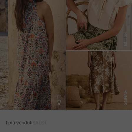
BLUSE
GONNE
ABITI
I più venduti
SALDI