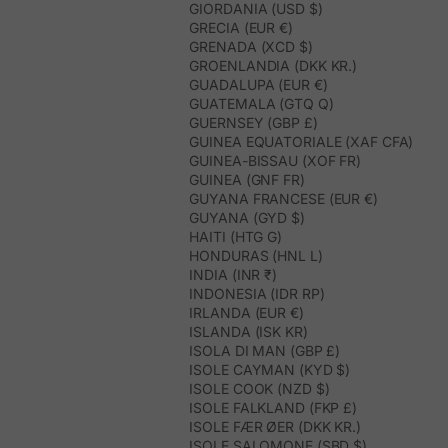
GIORDANIA (USD $)
GRECIA (EUR €)
GRENADA (XCD $)
GROENLANDIA (DKK KR.)
GUADALUPA (EUR €)
GUATEMALA (GTQ Q)
GUERNSEY (GBP £)
GUINEA EQUATORIALE (XAF CFA)
GUINEA-BISSAU (XOF FR)
GUINEA (GNF FR)
GUYANA FRANCESE (EUR €)
GUYANA (GYD $)
HAITI (HTG G)
HONDURAS (HNL L)
INDIA (INR ₹)
INDONESIA (IDR RP)
IRLANDA (EUR €)
ISLANDA (ISK KR)
ISOLA DI MAN (GBP £)
ISOLE CAYMAN (KYD $)
ISOLE COOK (NZD $)
ISOLE FALKLAND (FKP £)
ISOLE FÆR ØER (DKK KR.)
ISOLE SALOMONE (SBD $)