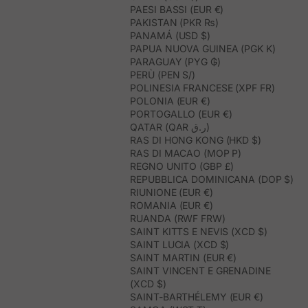
PAESI BASSI (EUR €)
PAKISTAN (PKR ₨)
PANAMÁ (USD $)
PAPUA NUOVA GUINEA (PGK K)
PARAGUAY (PYG ₲)
PERÙ (PEN S/)
POLINESIA FRANCESE (XPF FR)
POLONIA (EUR €)
PORTOGALLO (EUR €)
QATAR (QAR ر.ق)
RAS DI HONG KONG (HKD $)
RAS DI MACAO (MOP P)
REGNO UNITO (GBP £)
REPUBBLICA DOMINICANA (DOP $)
RIUNIONE (EUR €)
ROMANIA (EUR €)
RUANDA (RWF FRW)
SAINT KITTS E NEVIS (XCD $)
SAINT LUCIA (XCD $)
SAINT MARTIN (EUR €)
SAINT VINCENT E GRENADINE
(XCD $)
SAINT-BARTHÉLEMY (EUR €)