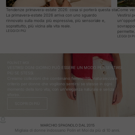
Tendenze primavera-estate 2026: cosa si porterà questa stagione e co
Come vest
La primavera-estate 2026 arriva con uno sguardo
Vestirsi 
rinnovato sulla moda: più espressiva, più sensoriale e,
un'opport
soprattutto, più vicina alla vita reale.
sovrappos
LEGGI DI PIÙ
permette
LEGGI DI P
POLÍN ET MOI
VESTIRSI OGNI GIORNO PUÒ ESSERE UN MODO PER SENTIRSI
PIÙ SE STESSI.
Creiamo collezioni che combinano femminilità, naturalezza e
criterio per donne che vogliono sentirsi se stesse in ogni
momento della loro vita, con un'eleganza naturale e senza
sforzo.
SCOPRI DI PIÙ
MARCHIO SPAGNOLO DAL 2015
Migliaia di donne indossano Polin et Moi da più di 10 anni.