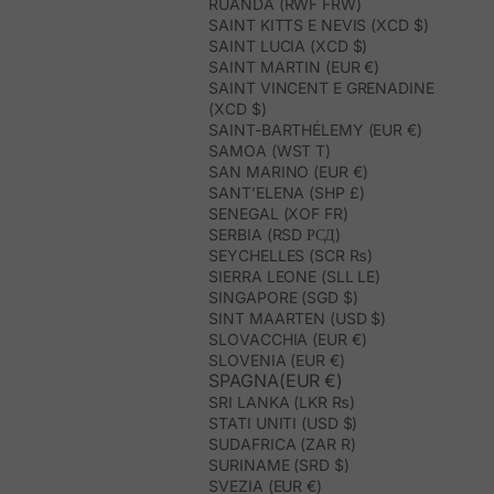
RUANDA (RWF FRW)
SAINT KITTS E NEVIS (XCD $)
SAINT LUCIA (XCD $)
SAINT MARTIN (EUR €)
SAINT VINCENT E GRENADINE
(XCD $)
SAINT-BARTHÉLEMY (EUR €)
SAMOA (WST T)
SAN MARINO (EUR €)
SANT’ELENA (SHP £)
SENEGAL (XOF FR)
SERBIA (RSD РСД)
SEYCHELLES (SCR ₨)
SIERRA LEONE (SLL LE)
SINGAPORE (SGD $)
SINT MAARTEN (USD $)
SLOVACCHIA (EUR €)
SLOVENIA (EUR €)
SPAGNA(EUR €)
SRI LANKA (LKR ₨)
STATI UNITI (USD $)
SUDAFRICA (ZAR R)
SURINAME (SRD $)
SVEZIA (EUR €)