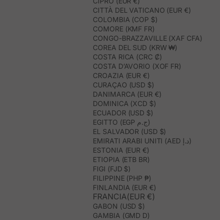
CIPRO (EUR €)
CITTÀ DEL VATICANO (EUR €)
COLOMBIA (COP $)
COMORE (KMF FR)
CONGO-BRAZZAVILLE (XAF CFA)
COREA DEL SUD (KRW ₩)
COSTA RICA (CRC ₡)
COSTA D’AVORIO (XOF FR)
CROAZIA (EUR €)
CURAÇAO (USD $)
DANIMARCA (EUR €)
DOMINICA (XCD $)
ECUADOR (USD $)
EGITTO (EGP ج.م)
EL SALVADOR (USD $)
EMIRATI ARABI UNITI (AED د.إ)
ESTONIA (EUR €)
ETIOPIA (ETB BR)
FIGI (FJD $)
FILIPPINE (PHP ₱)
FINLANDIA (EUR €)
FRANCIA(EUR €)
GABON (USD $)
GAMBIA (GMD D)