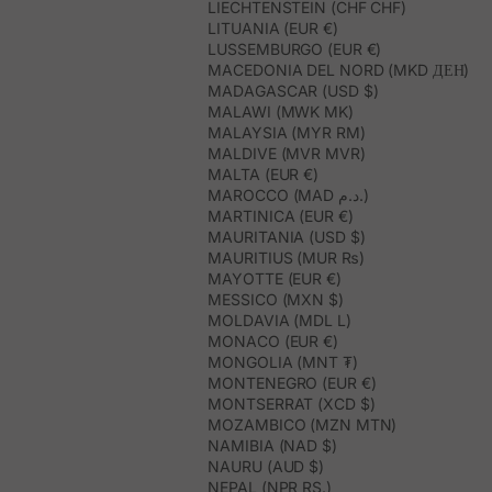
LIECHTENSTEIN (CHF CHF)
LITUANIA (EUR €)
LUSSEMBURGO (EUR €)
MACEDONIA DEL NORD (MKD ДЕН)
MADAGASCAR (USD $)
MALAWI (MWK MK)
MALAYSIA (MYR RM)
MALDIVE (MVR MVR)
MALTA (EUR €)
MAROCCO (MAD د.م.)
MARTINICA (EUR €)
MAURITANIA (USD $)
MAURITIUS (MUR ₨)
MAYOTTE (EUR €)
MESSICO (MXN $)
MOLDAVIA (MDL L)
MONACO (EUR €)
MONGOLIA (MNT ₮)
MONTENEGRO (EUR €)
MONTSERRAT (XCD $)
MOZAMBICO (MZN MTN)
NAMIBIA (NAD $)
NAURU (AUD $)
NEPAL (NPR RS.)