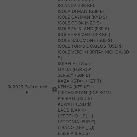
ISLANDA (ISK KR)
ISOLA DI MAN (GBP £)
ISOLE CAYMAN (KYD $)
ISOLE COOK (NZD $)
ISOLE FALKLAND (FKP £)
ISOLE FÆR ØER (DKK KR.)
ISOLE SALOMONE (SBD $)
ISOLE TURKS E CAICOS (USD $)
ISOLE VERGINI BRITANNICHE (USD
$)
ISRAELE (ILS ₪)
ITALIA (EUR €)
JERSEY (GBP £)
KAZAKISTAN (KZT ₸)
© 2026 Polín et moi -
KENYA (KES KSH)
EU
KIRGHIZISTAN (KGS SOM)
KIRIBATI (USD $)
KUWAIT (USD $)
LAOS (LAK ₭)
LESOTHO (LSL L)
LETTONIA (EUR €)
LIBANO (LBP ل.ل)
LIBERIA (LRD $)