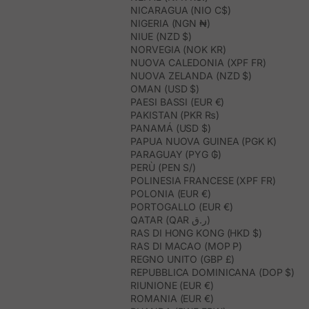
NICARAGUA (NIO C$)
NIGERIA (NGN ₦)
NIUE (NZD $)
NORVEGIA (NOK KR)
NUOVA CALEDONIA (XPF FR)
NUOVA ZELANDA (NZD $)
OMAN (USD $)
PAESI BASSI (EUR €)
PAKISTAN (PKR ₨)
PANAMÁ (USD $)
PAPUA NUOVA GUINEA (PGK K)
PARAGUAY (PYG ₲)
PERÙ (PEN S/)
POLINESIA FRANCESE (XPF FR)
POLONIA (EUR €)
PORTOGALLO (EUR €)
QATAR (QAR ر.ق)
RAS DI HONG KONG (HKD $)
RAS DI MACAO (MOP P)
REGNO UNITO (GBP £)
REPUBBLICA DOMINICANA (DOP $)
RIUNIONE (EUR €)
ROMANIA (EUR €)