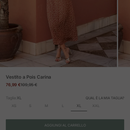
ZOOM
Vestito a Pois Carina
Prezzo in offerta
Prezzo normale
76,99 €
109,95 €
Taglia:
XL
QUAL È LA MIA TAGLIA?
XL
XS
S
M
L
XXL
AGGIUNGI AL CARRELLO