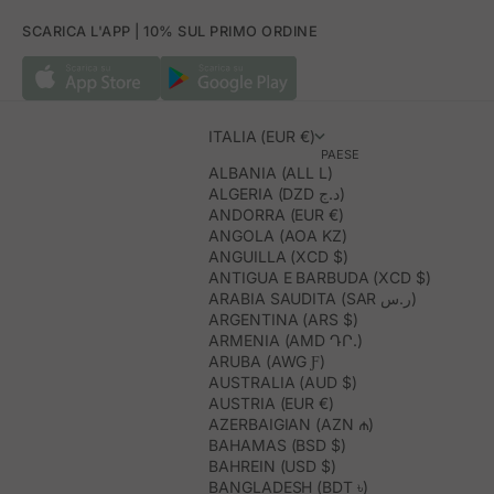
SCARICA L'APP | 10% SUL PRIMO ORDINE
ITALIA (EUR €)
PAESE
ALBANIA (ALL L)
ALGERIA (DZD د.ج)
ANDORRA (EUR €)
ANGOLA (AOA KZ)
ANGUILLA (XCD $)
ANTIGUA E BARBUDA (XCD $)
ARABIA SAUDITA (SAR ر.س)
ARGENTINA (ARS $)
ARMENIA (AMD ԴՐ.)
ARUBA (AWG Ƒ)
AUSTRALIA (AUD $)
AUSTRIA (EUR €)
AZERBAIGIAN (AZN ₼)
BAHAMAS (BSD $)
BAHREIN (USD $)
BANGLADESH (BDT ৳)