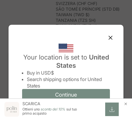
SVIZZERA (CHF CHF)
SÃO TOMÉ E PRÍNCIPE (STD DB)
TAIWAN (TWD $)
TANZANIA (TZS SH)
THAILANDIA (THB ฿)
TIMOR EST (USD $)
TOGO (XOF FR)
TONGA (TOP T$)
TRINIDAD E TOBAGO (TTD $)
TUNISIA (USD $)
Your location is set to
United
TURCHIA (TRY ₺)
States
TURKMENISTAN (USD $)
Change country/region
TUVALU (AUD $)
Buy in
USD$
UGANDA (UGX USH)
Search shipping options for
United
UNGHERIA (EUR €)
States
URUGUAY (UYU $U)
UZBEKISTAN (UZS SO'M)
Continue
Continue
VANUATU (VUV VT)
SCARICA
Change country/region and language
Cancel
VENEZUELA (USD $)
Ottieni uno
sconto del 10%
sul tuo
VIETNAM (VND ₫)
primo acquisto
WALLIS E FUTUNA (XPF FR)
ZAMBIA (ZMW K)
ZIMBABWE (USD $)