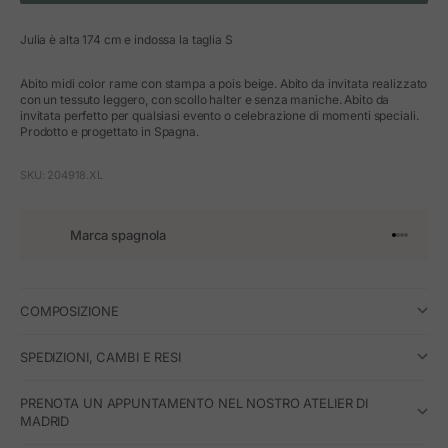
Julia è alta 174 cm e indossa la taglia S
Abito midi color rame con stampa a pois beige. Abito da invitata realizzato
con un tessuto leggero, con scollo halter e senza maniche. Abito da
invitata perfetto per qualsiasi evento o celebrazione di momenti speciali.
Prodotto e progettato in Spagna.
SKU: 204918.XL
Marca spagnola
Vai all'art
Vai all'a
Vai all'a
Vai all'
COMPOSIZIONE
SPEDIZIONI, CAMBI E RESI
PRENOTA UN APPUNTAMENTO NEL NOSTRO ATELIER DI
MADRID