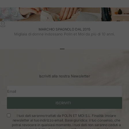
MARCHIO SPAGNOLO DAL 2015
Migliaia di donne indossano Polin et Moi da più di 10 anni.
Vai all'articolo 1
Vai all'articolo 2
Vai all'articolo 3
Iscriviti alla nostra Newsletter
Email
ISCRIVITI
I tuoi dati saranno trattati da POLÍN ET MOI S.L. Finalità: inviare
newsletter al tuo indirizzo email. Base giuridica: il tuo consenso, che
potrai revocare in qualsiasi momento. I tuoi dati non saranno ceduti a