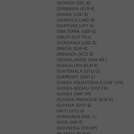
GEORGIA (GEL ₾)
GERMANIA (EUR €)
GHANA (USD $)
GIAMAICA (JMD $)
GIAPPONE (JPY ¥)
GIBILTERRA (GBP £)
GIBUTI (DJF FDJ)
GIORDANIA (USD $)
GRECIA (EUR €)
GRENADA (XCD $)
GROENLANDIA (DKK KR.)
GUADALUPA (EUR €)
GUATEMALA (GTQ Q)
GUERNSEY (GBP £)
GUINEA EQUATORIALE (XAF CFA)
GUINEA-BISSAU (XOF FR)
GUINEA (GNF FR)
GUYANA FRANCESE (EUR €)
GUYANA (GYD $)
HAITI (HTG G)
HONDURAS (HNL L)
INDIA (INR ₹)
INDONESIA (IDR RP)
IRLANDA (EUR €)